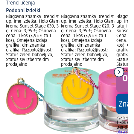
Trend ličenja
Li
Podobni izdelki
Blagovna znamka: trend !t
Blagovna znamka: trend !t
Blagovna
up; Ime izdelka: Holo Glam
up; Ime izdelka: Holo Glam
up; Ime i
krema Sunset Stage 030, 3
krema Sunset Stage 020, 3
tatuji za
g; Cena: 3,95 €; Osnovna
g; Cena: 3,95 €; Osnovna
Sunset S
cena: 1 kos (3,95 € za 1
cena: 1 kos (3,95 € za 1
Cena: 2,
kos); Omejena izdaja
kos); Omejena izdaja
cena: 1 k
grafika, dm znamka
grafika, dm znamka
kos); Om
grafika; Razpoložljivost:
grafika; Razpoložljivost:
grafika,
Status zelen Dobavljivo,
Status zelen Dobavljivo,
grafika; 
Status siv Izberite dm
Status siv Izberite dm
Status z
prodajalno
prodajalno
Status si
prodajal
2,25 €
1 kos (2,
trend !t 
obraz v o