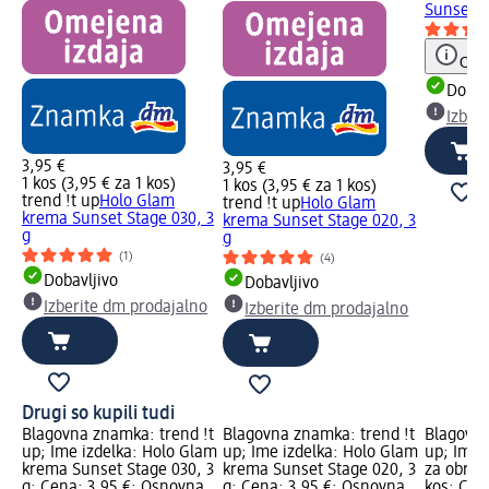
Sunset...
Opoz
Dobav
Izber
3,95 €
3,95 €
1 kos (3,95 € za 1 kos)
1 kos (3,95 € za 1 kos)
trend !t up
Holo Glam
trend !t up
Holo Glam
krema Sunset Stage 030, 3
krema Sunset Stage 020, 3
g
g
(1)
(4)
Dobavljivo
Dobavljivo
Izberite dm prodajalno
Izberite dm prodajalno
Drugi so kupili tudi
Blagovna znamka: trend !t
Blagovna znamka: trend !t
Blagovna
up; Ime izdelka: Holo Glam
up; Ime izdelka: Holo Glam
up; Ime i
krema Sunset Stage 030, 3
krema Sunset Stage 020, 3
za obraz
g; Cena: 3,95 €; Osnovna
g; Cena: 3,95 €; Osnovna
kos; Cen