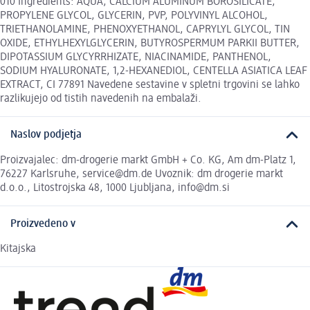
010 Ingredients: AQUA, CALCIUM ALUMINUM BOROSILICATE,
PROPYLENE GLYCOL, GLYCERIN, PVP, POLYVINYL ALCOHOL,
TRIETHANOLAMINE, PHENOXYETHANOL, CAPRYLYL GLYCOL, TIN
OXIDE, ETHYLHEXYLGLYCERIN, BUTYROSPERMUM PARKII BUTTER,
DIPOTASSIUM GLYCYRRHIZATE, NIACINAMIDE, PANTHENOL,
SODIUM HYALURONATE, 1,2-HEXANEDIOL, CENTELLA ASIATICA LEAF
EXTRACT, CI 77891 Navedene sestavine v spletni trgovini se lahko
razlikujejo od tistih navedenih na embalaži.
Naslov podjetja
Proizvajalec: dm-drogerie markt GmbH + Co. KG, Am dm-Platz 1,
76227 Karlsruhe, service@dm.de Uvoznik: dm drogerie markt
d.o.o., Litostrojska 48, 1000 Ljubljana, info@dm.si
Proizvedeno v
Kitajska