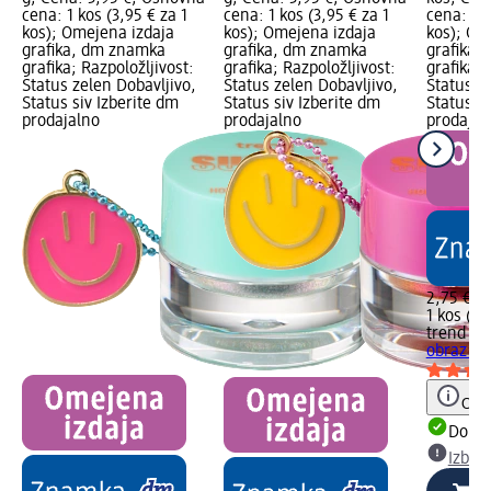
cena: 1 kos (3,95 € za 1
cena: 1 kos (3,95 € za 1
cena: 1 k
kos); Omejena izdaja
kos); Omejena izdaja
kos); Om
grafika, dm znamka
grafika, dm znamka
grafika,
grafika; Razpoložljivost:
grafika; Razpoložljivost:
grafika; 
Status zelen Dobavljivo,
Status zelen Dobavljivo,
Status z
Status siv Izberite dm
Status siv Izberite dm
Status si
prodajalno
prodajalno
prodajal
2,75 €
1 kos (2,
trend !t 
obraz Su
Opoz
Dobav
Izber