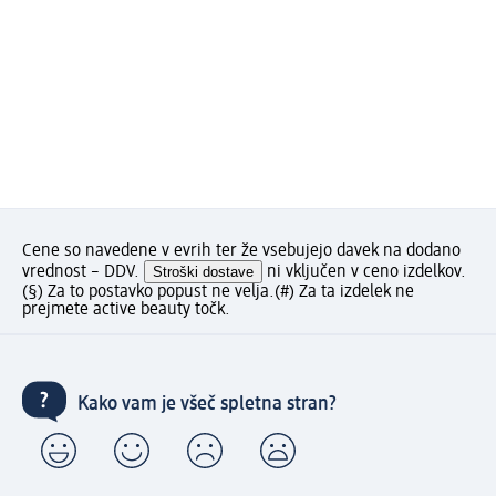
Cene so navedene v evrih ter že vsebujejo davek na dodano
vrednost – DDV.
Stroški dostave
ni vključen v ceno izdelkov.
(§) Za to postavko popust ne velja.
(#) Za ta izdelek ne
prejmete active beauty točk.
Kako vam je všeč spletna stran?