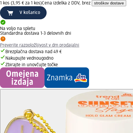
1 kos (3,95 € za 1 kos)
Cena izdelka z DDV, brez
stroškov dostave
V košarico
Na voljo na spletu
Standardna dostava 1-3 delovnih dni
Preverite razpoložljivost v dm prodajalni
Brezplačna dostava nad 49 €
Nakupujte vednougodno
Zbirajte in unovčujte točke