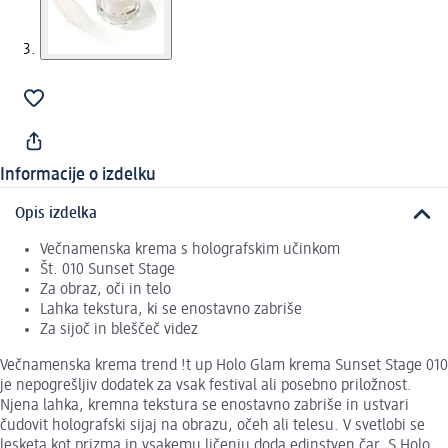
Informacije o izdelku
Opis izdelka
Večnamenska krema s holografskim učinkom
Št. 010 Sunset Stage
Za obraz, oči in telo
Lahka tekstura, ki se enostavno zabriše
Za sijoč in bleščeč videz
Večnamenska krema trend !t up Holo Glam krema Sunset Stage 010
je nepogrešljiv dodatek za vsak festival ali posebno priložnost.
Njena lahka, kremna tekstura se enostavno zabriše in ustvari
čudovit holografski sijaj na obrazu, očeh ali telesu. V svetlobi se
lesketa kot prizma in vsakemu ličenju doda edinstven čar. S Holo