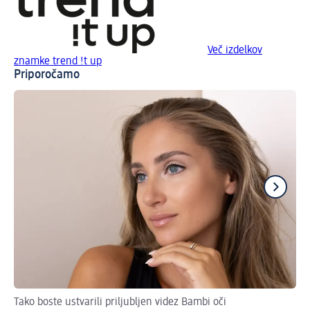
Več izdelkov
znamke trend !t up
Priporočamo
Tako boste ustvarili priljubljen videz Bambi oči
Nav