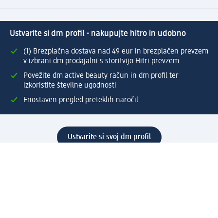
Ustvarite si dm profil - nakupujte hitro in udobno
(1) Brezplačna dostava nad 49 eur in brezplačen prevzem
v izbrani dm prodajalni s storitvijo Hitri prevzem
Povežite dm active beauty račun in dm profil ter
izkoristite številne ugodnosti
Enostaven pregled preteklih naročil
Ustvarite si svoj dm profil
Pomoč
Ugodnosti in storitve
Center za pomoč uporabnikom
Dostava
Vračila in menjave