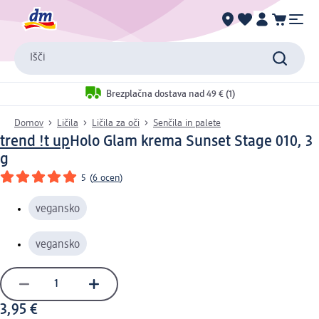
Išči
Brezplačna dostava nad 49 € (1)
Domov
Ličila
Ličila za oči
Senčila in palete
trend !t up
Holo Glam krema Sunset Stage 010, 3
g
5
(
6 ocen
)
vegansko
vegansko
3,95 €