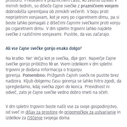
prostoru. Predvsem v prazničnem času, ko želimo uživati v
mirnih tednih, so dišeče čajne svečke z
prazničnem vonjem
dobrodošla spremljava ob zimskih večerih. V boju proti
neprijetnim vonjavam, kot je vonj po cigaretnem dimu, pa si
boste lahko pomagali z dišečimi čajnimi svečkami proti vonju
po cigaretnem dimu. V dm spletni trgovini lahko najdete
svečke z različnimi vonjavami. Pustite, da vas začarajo.
Ali vse čajne svečke gorijo enako dolgo?
Na kratko: Ne! Večja kot je svečka, dlje gori. Največje čajne
svečke gorijo približno
10 ur
.
Vsem izdelkom v dm spletni
trgovini je dodana informacija o trajanju
gorenja.
Pomembno:
Prižganih čajnih svečk ne pustite brez
nadzora. Kljub dolgemu času gorenja se lahko hitro zgodi, da
spregledamo, kdaj svečka zgori do konca. Previdnost ni
odveč, zato je čajne svečke vedno dobro imeti na očeh.
V dm spletni trgovini boste našli vse za svoje gospodinjstvo,
od sveč in
dišav za prostore
do
pripomočkov za ustvarjanje
in
izdelkov za
čiščenje
svojega doma.