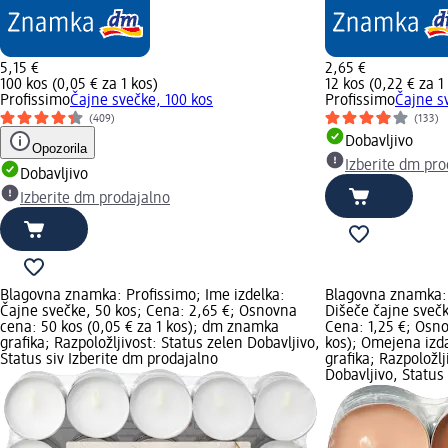
5,15 €
2,65 €
100 kos (0,05 € za 1 kos)
12 kos (0,22 € za 1
Profissimo
Čajne svečke, 100 kos
Profissimo
Čajne s
(409)
(133)
Dobavljivo
Opozorila
Izberite dm pro
Dobavljivo
Izberite dm prodajalno
Blagovna znamka: Profissimo; Ime izdelka:
Blagovna znamka: 
Čajne svečke, 50 kos; Cena: 2,65 €; Osnovna
Dišeče čajne svečk
cena: 50 kos (0,05 € za 1 kos); dm znamka
Cena: 1,25 €; Osno
grafika; Razpoložljivost: Status zelen Dobavljivo,
kos); Omejena izd
Status siv Izberite dm prodajalno
grafika; Razpoložlj
Dobavljivo, Status