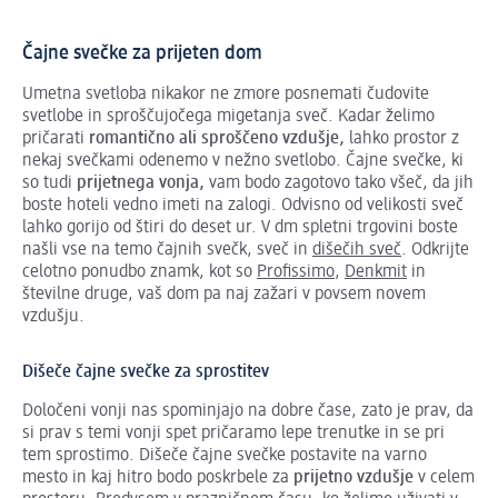
Čajne svečke za prijeten dom
Umetna svetloba nikakor ne zmore posnemati čudovite
svetlobe in sproščujočega migetanja sveč. Kadar želimo
pričarati
romantično ali sproščeno vzdušje
,
lahko prostor z
nekaj svečkami odenemo v nežno svetlobo. Čajne svečke, ki
so tudi
prijetnega vonja
,
vam bodo zagotovo tako všeč, da jih
boste hoteli vedno imeti na zalogi. Odvisno od velikosti sveč
lahko gorijo od štiri do deset ur. V dm spletni trgovini boste
našli vse na temo čajnih svečk, sveč in
dišečih sveč
. Odkrijte
celotno ponudbo znamk, kot so
Profissimo
,
Denkmit
in
številne druge, vaš dom pa naj zažari v povsem novem
vzdušju.
Dišeče čajne svečke za sprostitev
Določeni vonji nas spominjajo na dobre čase, zato je prav, da
si prav s temi vonji spet pričaramo lepe trenutke in se pri
tem sprostimo. Dišeče čajne svečke postavite na varno
mesto in kaj hitro bodo poskrbele za
prijetno vzdušje
v celem