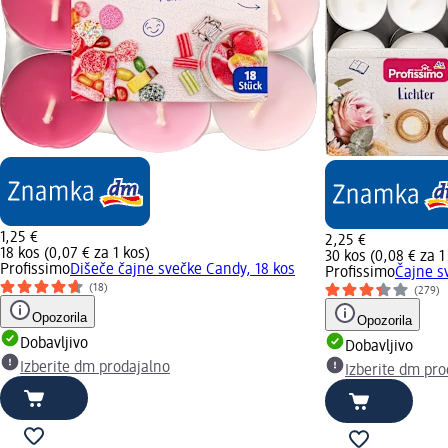
1,25 €
2,25 €
18 kos (0,07 € za 1 kos)
30 kos (0,08 € za 1
Profissimo
Dišeče čajne svečke Candy, 18 kos
Profissimo
Čajne s
(18)
(279)
Opozorila
Opozorila
Dobavljivo
Dobavljivo
Izberite dm prodajalno
Izberite dm pro