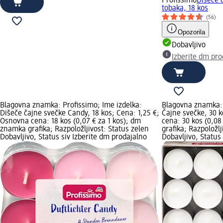
Profissimo
Dišeče 
tobaka, 18 kos
(56)
Opozorila
Dobavljivo
Izberite dm pro
Blagovna znamka: Profissimo; Ime izdelka:
Blagovna znamka: 
Dišeče čajne svečke Candy, 18 kos; Cena: 1,25 €;
Čajne svečke, 30 
Osnovna cena: 18 kos (0,07 € za 1 kos); dm
cena: 30 kos (0,08
znamka grafika; Razpoložljivost: Status zelen
grafika; Razpoložlj
Dobavljivo, Status siv Izberite dm prodajalno
Dobavljivo, Status