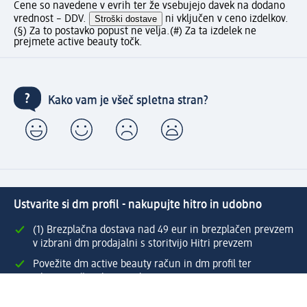
Cene so navedene v evrih ter že vsebujejo davek na dodano
vrednost – DDV.
Stroški dostave
ni vključen v ceno izdelkov.
(§) Za to postavko popust ne velja.
(#) Za ta izdelek ne
prejmete active beauty točk.
Kako vam je všeč spletna stran?
Ustvarite si dm profil - nakupujte hitro in udobno
(1) Brezplačna dostava nad 49 eur in brezplačen prevzem
v izbrani dm prodajalni s storitvijo Hitri prevzem
Povežite dm active beauty račun in dm profil ter
izkoristite številne ugodnosti
Enostaven pregled preteklih naročil