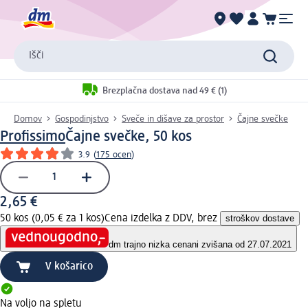
Išči
Brezplačna dostava nad 49 € (1)
Domov
Gospodinjstvo
Sveče in dišave za prostor
Čajne svečke
Profissimo
Čajne svečke, 50 kos
3.9
(
175 ocen
)
2,65 €
50 kos (0,05 € za 1 kos)
Cena izdelka z DDV, brez
stroškov dostave
dm trajno nizka cena
ni zvišana od 27.07.2021
V košarico
Na voljo na spletu