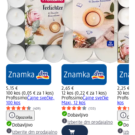
5,15 €
2,65 €
2,25 €
100 kos (0,05 € za 1 kos)
12 kos (0,22 € za 1 kos)
30 kos (0
Profissimo
Čajne svečke,
Profissimo
Čajne svečke
Profissi
100 kos
Maxi, 12 kos
kos
(409)
(133)
Dobavljivo
Opozorila
Opoz
Izberite dm prodajalno
Dobavljivo
Dobav
Izberite dm prodajalno
Izber