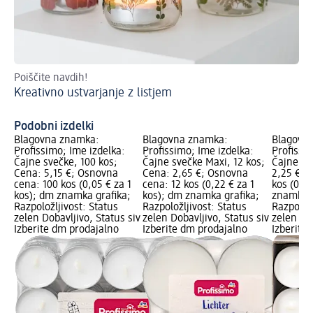
Poiščite navdih!
Us
Kreativno ustvarjanje z listjem
Us
Podobni izdelki
Blagovna znamka:
Blagovna znamka:
Blagovn
Profissimo; Ime izdelka:
Profissimo; Ime izdelka:
Profissi
Čajne svečke, 100 kos;
Čajne svečke Maxi, 12 kos;
Čajne sv
Cena: 5,15 €; Osnovna
Cena: 2,65 €; Osnovna
2,25 €; 
cena: 100 kos (0,05 € za 1
cena: 12 kos (0,22 € za 1
kos (0,08
kos); dm znamka grafika;
kos); dm znamka grafika;
znamka g
Razpoložljivost: Status
Razpoložljivost: Status
Razpoložl
zelen Dobavljivo, Status siv
zelen Dobavljivo, Status siv
zelen Dob
Izberite dm prodajalno
Izberite dm prodajalno
Izberite