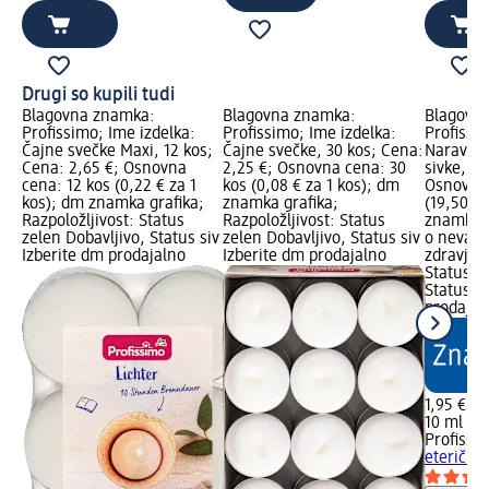
Drugi so kupili tudi
Blagovna znamka:
Blagovna znamka:
Blagovn
Profissimo; Ime izdelka:
Profissimo; Ime izdelka:
Profissi
Čajne svečke Maxi, 12 kos;
Čajne svečke, 30 kos; Cena:
Naravno 
Cena: 2,65 €; Osnovna
2,25 €; Osnovna cena: 30
sivke, 10
cena: 12 kos (0,22 € za 1
kos (0,08 € za 1 kos); dm
Osnovna 
kos); dm znamka grafika;
znamka grafika;
(19,50 €
Razpoložljivost: Status
Razpoložljivost: Status
znamka g
zelen Dobavljivo, Status siv
zelen Dobavljivo, Status siv
o nevarn
Izberite dm prodajalno
Izberite dm prodajalno
zdravje; 
Status z
Status si
prodajal
1,95 €
10 ml (19
Profissi
eterično 