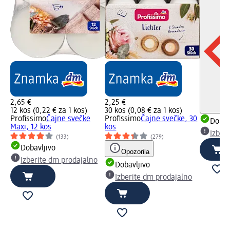
2,65 €
2,25 €
12 kos (0,22 € za 1 kos)
30 kos (0,08 € za 1 kos)
Profissimo
Čajne svečke
Profissimo
Čajne svečke, 30
Dobav
Maxi, 12 kos
kos
Izber
(133)
(279)
Dobavljivo
Opozorila
Izberite dm prodajalno
Dobavljivo
Izberite dm prodajalno