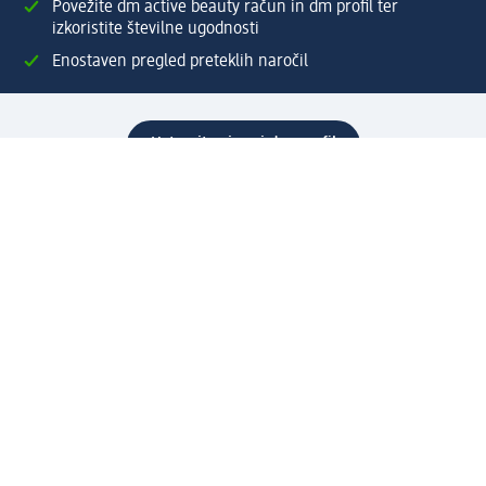
Povežite dm active beauty račun in dm profil ter
izkoristite številne ugodnosti
Enostaven pregled preteklih naročil
Ustvarite si svoj dm profil
Pomoč
Ugodnosti in storitve
Center za pomoč uporabnikom
Dostava
Vračila in menjave
Podjetje
O nas
Družbena odgovornost
Zaposlitev
Mediji
dm svet