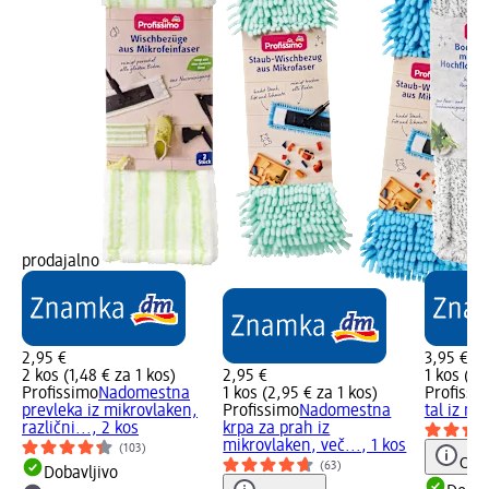
prodajalno
2,95 €
3,95 €
2 kos (1,48 € za 1 kos)
2,95 €
1 kos (3,
Profissimo
Nadomestna
1 kos (2,95 € za 1 kos)
Profissi
prevleka iz mikrovlaken,
Profissimo
Nadomestna
tal iz mi
različni..., 2 kos
krpa za prah iz
mikrovlaken, več..., 1 kos
(103)
Opoz
(63)
Dobavljivo