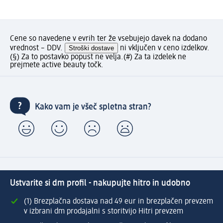
Cene so navedene v evrih ter že vsebujejo davek na dodano
vrednost – DDV.
Stroški dostave
ni vključen v ceno izdelkov.
(§) Za to postavko popust ne velja.
(#) Za ta izdelek ne
prejmete active beauty točk.
Kako vam je všeč spletna stran?
Ustvarite si dm profil - nakupujte hitro in udobno
(1) Brezplačna dostava nad 49 eur in brezplačen prevzem
v izbrani dm prodajalni s storitvijo Hitri prevzem