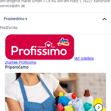
dm-drogerie markt GmbH + Co.KG Am dm-Platz 1, 76227 Karlsruhe
service@dm.de
Proizvedeno v
Madžarska
Več izdelkov
znamke Profissimo
Priporočamo