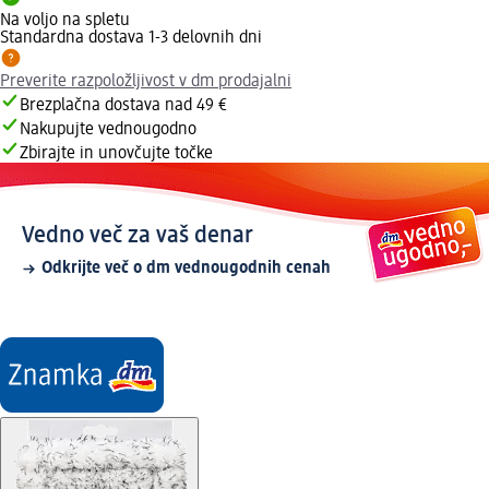
Na voljo na spletu
Standardna dostava 1-3 delovnih dni
Preverite razpoložljivost v dm prodajalni
Brezplačna dostava nad 49 €
Nakupujte vednougodno
Zbirajte in unovčujte točke
Vedno več za vaš denar
Odkrijte več o dm vednougodnih cenah