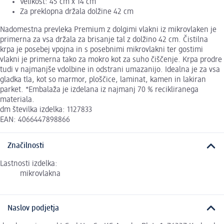
Velikost: 45 cm x 14 cm
Za preklopna držala dolžine 42 cm
Nadomestna prevleka Premium z dolgimi vlakni iz mikrovlaken je
primerna za vsa držala za brisanje tal z dolžino 42 cm. Čistilna
krpa je posebej vpojna in s posebnimi mikrovlakni ter gostimi
vlakni je primerna tako za mokro kot za suho čiščenje. Krpa prodre
tudi v najmanjše vdolbine in odstrani umazanijo. Idealna je za vsa
gladka tla, kot so marmor, ploščice, laminat, kamen in lakiran
parket. *Embalaža je izdelana iz najmanj 70 % recikliranega
materiala.
dm številka izdelka: 1127833
EAN: 4066447898866
Značilnosti
Lastnosti izdelka:
mikrovlakna
Naslov podjetja