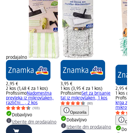
prodajalno
2,95 €
3,95 €
2 kos (1,48 € za 1 kos)
1 kos (3,95 € za 1 kos)
2,95 €
Profissimo
Nadomestna
Profissimo
Set za brisanje
1 kos (2,
prevleka iz mikrovlaken,
tal iz mikrovlaken, 1 kos
Profissi
različni..., 2 kos
krpa za p
(80)
mikrovlak
(103)
Opozorila
Dobavljivo
Dobavljivo
Opoz
Izberite dm prodajalno
Izberite dm prodajalno
Dobav