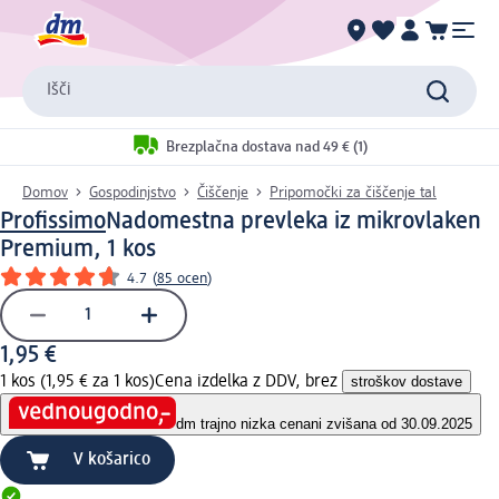
Išči
Brezplačna dostava nad 49 € (1)
Domov
Gospodinjstvo
Čiščenje
Pripomočki za čiščenje tal
Profissimo
Nadomestna prevleka iz mikrovlaken
Premium, 1 kos
4.7
(
85 ocen
)
1,95 €
1 kos (1,95 € za 1 kos)
Cena izdelka z DDV, brez
stroškov dostave
dm trajno nizka cena
ni zvišana od 30.09.2025
V košarico