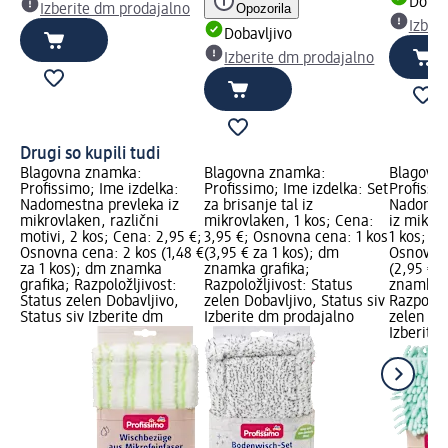
Dobav
Opozorila
Izberite dm prodajalno
Izber
Dobavljivo
Izberite dm prodajalno
Drugi so kupili tudi
Blagovna znamka:
Blagovna znamka:
Blagovn
Profissimo; Ime izdelka:
Profissimo; Ime izdelka: Set
Profissi
Nadomestna prevleka iz
za brisanje tal iz
Nadomes
mikrovlaken, različni
mikrovlaken, 1 kos; Cena:
iz mikrov
motivi, 2 kos; Cena: 2,95 €;
3,95 €; Osnovna cena: 1 kos
1 kos; Ce
Osnovna cena: 2 kos (1,48 €
(3,95 € za 1 kos); dm
Osnovna 
za 1 kos); dm znamka
znamka grafika;
(2,95 € z
grafika; Razpoložljivost:
Razpoložljivost: Status
znamka g
Status zelen Dobavljivo,
zelen Dobavljivo, Status siv
Razpoložl
Status siv Izberite dm
Izberite dm prodajalno
zelen Dob
Izberite