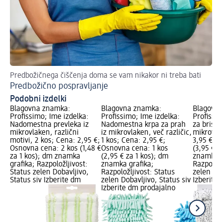
Predbožičnega čiščenja doma se vam nikakor ni treba bati
Nas
Predbožično pospravljanje
Pr
Podobni izdelki
Blagovna znamka:
Blagovna znamka:
Blagovn
Profissimo; Ime izdelka:
Profissimo; Ime izdelka:
Profissim
Nadomestna prevleka iz
Nadomestna krpa za prah
za brisan
mikrovlaken, različni
iz mikrovlaken, več različic,
mikrovla
motivi, 2 kos; Cena: 2,95 €;
1 kos; Cena: 2,95 €;
3,95 €; 
Osnovna cena: 2 kos (1,48 €
Osnovna cena: 1 kos
(3,95 € z
za 1 kos); dm znamka
(2,95 € za 1 kos); dm
znamka g
grafika; Razpoložljivost:
znamka grafika;
Razpoložl
Status zelen Dobavljivo,
Razpoložljivost: Status
zelen Dob
Status siv Izberite dm
zelen Dobavljivo, Status siv
Izberite
Izberite dm prodajalno