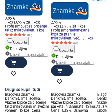
3,95 €
1 kos (3,95 € za 1 kos)
2,95 €
Profissimo
Set za brisanje
1 kos (2,95 € za 1 kos)
tal iz mikrovlaken, 1 kos
Profissimo
Nadomestna
krpa za prah iz
(80)
mikrovlaken, več..., 1 kos
Opozorila
(63)
Dobavljivo
Opozorila
Izberite dm prodajalno
Dobavljivo
Izberite dm prodajalno
Drugi so kupili tudi
Blagovna znamka:
Blagovna znamka:
Blagovn
Denkmit; Ime izdelka:
Denkmit; Ime izdelka:
Denkmit;
Vlažne krpice za čiščenje
Vlažne krpice za čiščenje
Vlažne k
tal z mikrovlakni in svežim
parketa in laminata, 15 kos;
tal z vo
vonjem, 15 kos; Cena:
Cena: 1,25 €; Osnovna
jabolka, 