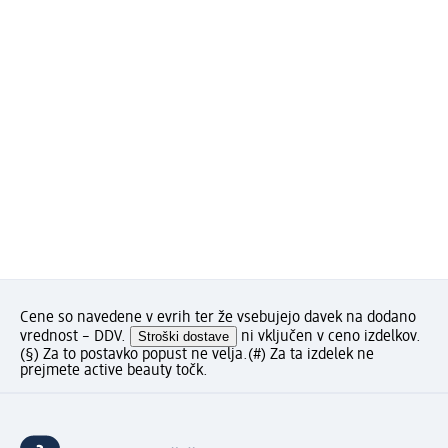
Cene so navedene v evrih ter že vsebujejo davek na dodano
vrednost – DDV.
Stroški dostave
ni vključen v ceno izdelkov.
(§) Za to postavko popust ne velja.
(#) Za ta izdelek ne
prejmete active beauty točk.