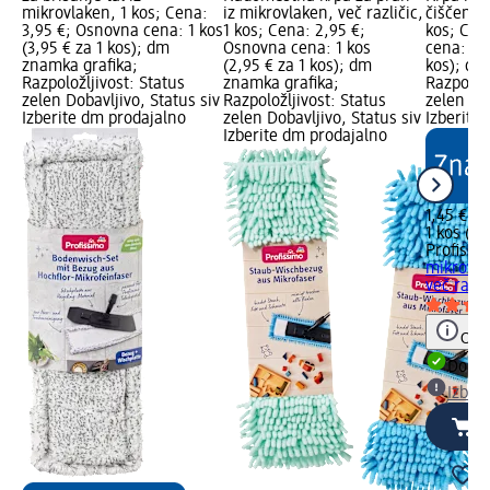
mikrovlaken, 1 kos; Cena:
iz mikrovlaken, več različic,
čiščenje 
3,95 €; Osnovna cena: 1 kos
1 kos; Cena: 2,95 €;
kos; Cen
(3,95 € za 1 kos); dm
Osnovna cena: 1 kos
cena: 1 k
znamka grafika;
(2,95 € za 1 kos); dm
kos); dm
Razpoložljivost: Status
znamka grafika;
Razpoložl
zelen Dobavljivo, Status siv
Razpoložljivost: Status
zelen Dob
Izberite dm prodajalno
zelen Dobavljivo, Status siv
Izberite
Izberite dm prodajalno
1,45 €
1 kos (1,
Profissi
mikrovlak
več razli
Opoz
Dobav
Izber