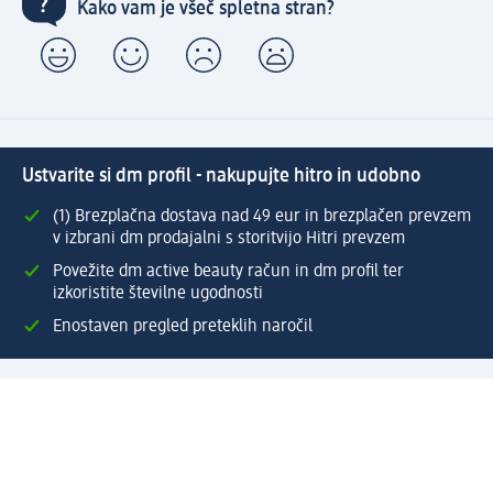
Kako vam je všeč spletna stran?
Ustvarite si dm profil - nakupujte hitro in udobno
(1) Brezplačna dostava nad 49 eur in brezplačen prevzem
v izbrani dm prodajalni s storitvijo Hitri prevzem
Povežite dm active beauty račun in dm profil ter
izkoristite številne ugodnosti
Enostaven pregled preteklih naročil
Ustvarite si svoj dm profil
Pomoč