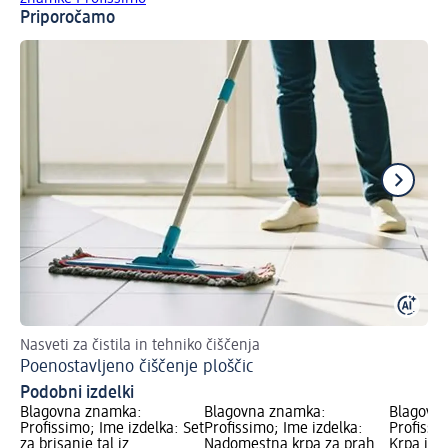
Priporočamo
Nasveti za čistila in tehniko čiščenja
Sp
Poenostavljeno čiščenje ploščic
Se
Podobni izdelki
Blagovna znamka:
Blagovna znamka:
Blagovn
Profissimo; Ime izdelka: Set
Profissimo; Ime izdelka:
Profissi
za brisanje tal iz
Nadomestna krpa za prah
Krpa iz 