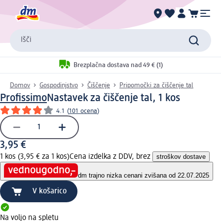
Išči
Brezplačna dostava nad 49 € (1)
Domov
Gospodinjstvo
Čiščenje
Pripomočki za čiščenje tal
Profissimo
Nastavek za čiščenje tal, 1 kos
4.1
(
101 ocena
)
3,95 €
1 kos (3,95 € za 1 kos)
Cena izdelka z DDV, brez
stroškov dostave
dm trajno nizka cena
ni zvišana od 22.07.2025
V košarico
Na voljo na spletu