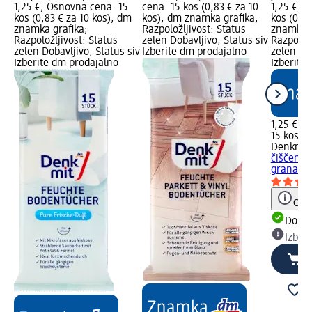
1,25 €; Osnovna cena: 15
cena: 15 kos (0,83 € za 10
1,25 €; 
kos (0,83 € za 10 kos); dm
kos); dm znamka grafika;
kos (0,83
znamka grafika;
Razpoložljivost: Status
znamka g
Razpoložljivost: Status
zelen Dobavljivo, Status siv
Razpoložl
zelen Dobavljivo, Status siv
Izberite dm prodajalno
zelen Dob
Izberite dm prodajalno
Izberite
1,25 €
15 kos (0
Denkmit
čiščenje
granatne
Opoz
Dobav
Izber