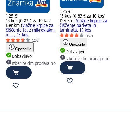
1,25 €
1,25 €
15 kos (0,83 € za 10 kos)
15 kos (0,83 € za 10 kos)
Denkmit
Vlažne krpice za
Denkmit
Vlažne krpice za
čiščenje parketa in
čiščenje tal z mikrovlakni
laminata, 15 kos
in..., 15 kos
(157)
(206)
Opozorila
Opozorila
Dobavljivo
Dobavljivo
Izberite dm prodajalno
Izberite dm prodajalno