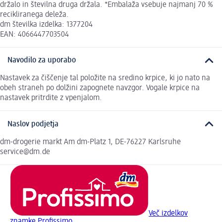
držalo in številna druga držala. *Embalaža vsebuje najmanj 70 %
recikliranega deleža.
dm številka izdelka: 1377204
EAN: 4066447703504
Navodilo za uporabo
Nastavek za čiščenje tal položite na sredino krpice, ki jo nato na
obeh straneh po dolžini zapognete navzgor. Vogale krpice na
nastavek pritrdite z vpenjalom.
Naslov podjetja
dm-drogerie markt Am dm-Platz 1, DE-76227 Karlsruhe
service@dm.de
Več izdelkov
znamke Profissimo