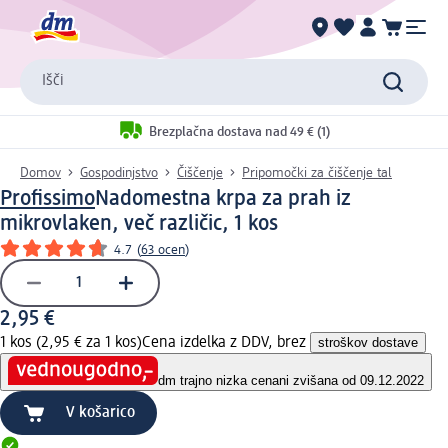
Išči
Brezplačna dostava nad 49 € (1)
Domov
Gospodinjstvo
Čiščenje
Pripomočki za čiščenje tal
Profissimo
Nadomestna krpa za prah iz
mikrovlaken, več različic, 1 kos
4.7
(
63 ocen
)
2,95 €
1 kos (2,95 € za 1 kos)
Cena izdelka z DDV, brez
stroškov dostave
dm trajno nizka cena
ni zvišana od 09.12.2022
V košarico