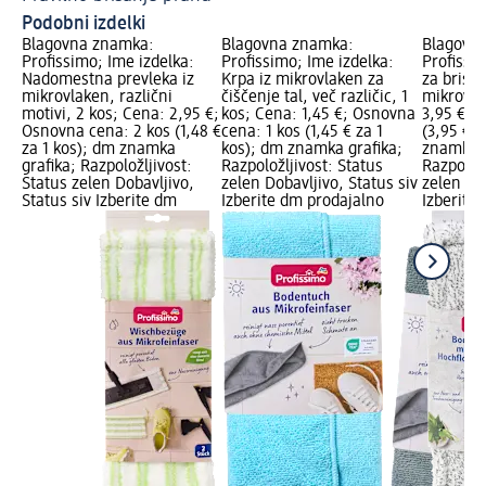
Podobni izdelki
Blagovna znamka:
Blagovna znamka:
Blagovn
Profissimo; Ime izdelka:
Profissimo; Ime izdelka:
Profissim
Nadomestna prevleka iz
Krpa iz mikrovlaken za
za brisan
mikrovlaken, različni
čiščenje tal, več različic, 1
mikrovla
motivi, 2 kos; Cena: 2,95 €;
kos; Cena: 1,45 €; Osnovna
3,95 €; 
Osnovna cena: 2 kos (1,48 €
cena: 1 kos (1,45 € za 1
(3,95 € z
za 1 kos); dm znamka
kos); dm znamka grafika;
znamka g
grafika; Razpoložljivost:
Razpoložljivost: Status
Razpoložl
Status zelen Dobavljivo,
zelen Dobavljivo, Status siv
zelen Dob
Status siv Izberite dm
Izberite dm prodajalno
Izberite