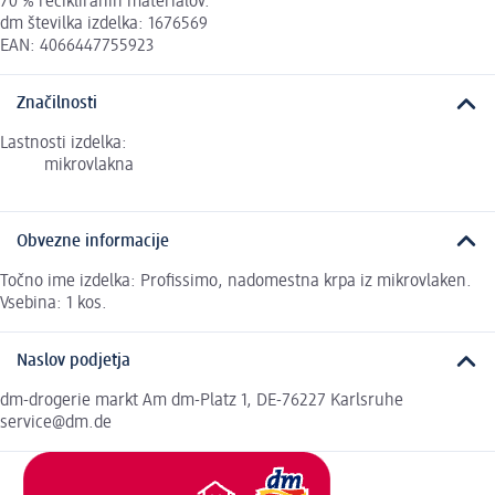
70 % recikliranih materialov.
dm številka izdelka: 1676569
EAN: 4066447755923
Značilnosti
Lastnosti izdelka:
mikrovlakna
Obvezne informacije
Točno ime izdelka: Profissimo, nadomestna krpa iz mikrovlaken.
Vsebina: 1 kos.
Naslov podjetja
dm-drogerie markt Am dm-Platz 1, DE-76227 Karlsruhe
service@dm.de