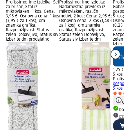
Profissimo; Ime izdelka: Set
Profissimo; Ime izdelka:
Profissi
za brisanje tal iz
Nadomestna prevleka iz
Gobaste 
mikrovlaken, 1 kos; Cena:
mikrovlaken, različni
gospodinj
3,95 €; Osnovna cena: 1 kos
motivi, 2 kos; Cena: 2,95 €;
5 kos; Ce
(3,95 € za 1 kos); dm
Osnovna cena: 2 kos (1,48 €
Osnovna 
znamka grafika;
za 1 kos); dm znamka
(0,25 € z
Razpoložljivost: Status
grafika; Razpoložljivost:
znamka g
zelen Dobavljivo, Status siv
Status zelen Dobavljivo,
Razpoložl
Izberite dm prodajalno
Status siv Izberite dm
zelen Dob
Izberite
1,25 €
5 kos (0,
Profissi
gospodinj
5 kos
Opoz
Dobav
Izber