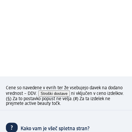
Cene so navedene v evrih ter že vsebujejo davek na dodano
vrednost – DDV.
Stroški dostave
ni vključen v ceno izdelkov.
(§) Za to postavko popust ne velja.
(#) Za ta izdelek ne
prejmete active beauty točk.
Kako vam je všeč spletna stran?