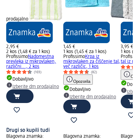
prodajalno
2,95 €
1,45 €
3,95 €
2 kos (1,48 € za 1 kos)
1 kos (1,45 € za 1 kos)
1 kos (3,
Profissimo
Nadomestna
Profissimo
Krpa iz
Profissi
prevleka iz mikrovlaken,
mikrovlaken za čiščenje tal,
tal iz mi
različni..., 2 kos
več različic, 1 kos
(103)
(82)
Opoz
Dobavljivo
Opozorila
Dobav
Izberite dm prodajalno
Dobavljivo
Izber
Izberite dm prodajalno
Drugi so kupili tudi
Blagovna znamka:
Blagovna znamka:
Blagovn