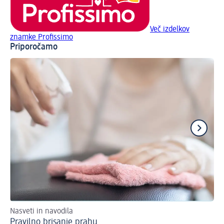
Več izdelkov
znamke Profissimo
Priporočamo
Nasveti in navodila
Nas
Pravilno brisanje prahu
Po