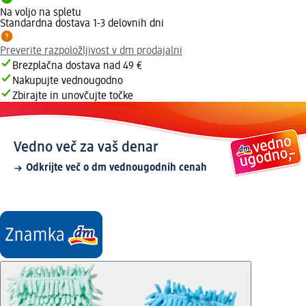
Na voljo na spletu
Standardna dostava 1-3 delovnih dni
Preverite razpoložljivost v dm prodajalni
Brezplačna dostava nad 49 €
Nakupujte vednougodno
Zbirajte in unovčujte točke
Vedno več za vaš denar
Odkrijte več o dm vednougodnih cenah