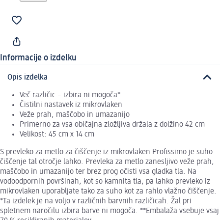
Informacije o izdelku
Opis izdelka
Več različic – izbira ni mogoča*
Čistilni nastavek iz mikrovlaken
Veže prah, maščobo in umazanijo
Primerno za vsa običajna zložljiva držala z dolžino 42 cm
Velikost: 45 cm x 14 cm
S prevleko za metlo za čiščenje iz mikrovlaken Profissimo je suho
čiščenje tal otročje lahko. Prevleka za metlo zanesljivo veže prah,
maščobo in umazanijo ter brez prog očisti vsa gladka tla. Na
vodoodpornih površinah, kot so kamnita tla, pa lahko prevleko iz
mikrovlaken uporabljate tako za suho kot za rahlo vlažno čiščenje.
*Ta izdelek je na voljo v različnih barvnih različicah. Žal pri
spletnem naročilu izbira barve ni mogoča. **Embalaža vsebuje vsaj