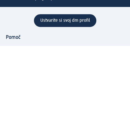
Ustvarite si svoj dm profil
Pomoč
Ugodnosti in storitve
Center za pomoč uporabnikom
Dostava
Vračila in menjave
Podjetje
O nas
Družbena odgovornost
Zaposlitev
Mediji
dm svet