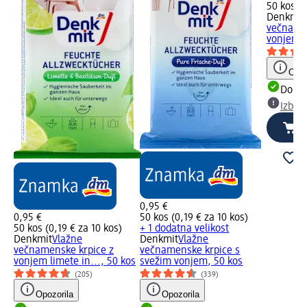
50 kos (0
Denkmit
večnamen
vonjem l
Opoz
Dobav
Izber
0,95 €
0,95 €
50 kos (0,19 € za 10 kos)
50 kos (0,19 € za 10 kos)
+ 1 dodatna velikost
Denkmit
Vlažne
Denkmit
Vlažne
večnamenske krpice z
večnamenske krpice s
vonjem limete in..., 50 kos
svežim vonjem, 50 kos
(205)
(339)
Opozorila
Opozorila