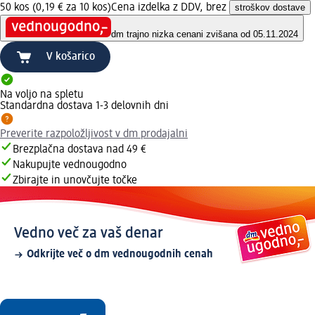
50 kos (0,19 € za 10 kos)
Cena izdelka z DDV, brez
stroškov dostave
dm trajno nizka cena
ni zvišana od 05.11.2024
V košarico
Na voljo na spletu
Standardna dostava 1-3 delovnih dni
Preverite razpoložljivost v dm prodajalni
Brezplačna dostava nad 49 €
Nakupujte vednougodno
Zbirajte in unovčujte točke
Vedno več za vaš denar
Odkrijte več o dm vednougodnih cenah