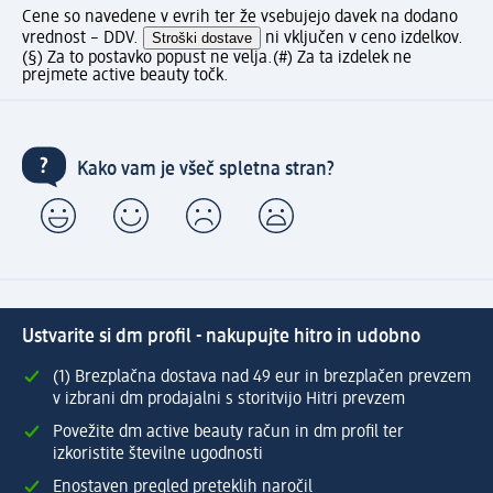
Cene so navedene v evrih ter že vsebujejo davek na dodano
vrednost – DDV.
Stroški dostave
ni vključen v ceno izdelkov.
(§) Za to postavko popust ne velja.
(#) Za ta izdelek ne
prejmete active beauty točk.
Kako vam je všeč spletna stran?
Ustvarite si dm profil - nakupujte hitro in udobno
(1) Brezplačna dostava nad 49 eur in brezplačen prevzem
v izbrani dm prodajalni s storitvijo Hitri prevzem
Povežite dm active beauty račun in dm profil ter
izkoristite številne ugodnosti
Enostaven pregled preteklih naročil