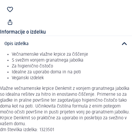
Informacije o izdelku
Opis izdelka
Večnamenske vlažne krpice za čiščenje
S svežim vonjem granatnega jabolka
Za higienično čistočo
Idealne za uporabo doma in na poti
Veganski izdelek
Vlažne večnamenske krpice Denkmit z vonjem granatnega jabolka
so idealna rešitev za hitro in enostavno čiščenje. Primerne so za
gladke in pralne površine ter zagotavljajo higienično čistočo tako
doma kot na poti. Učinkovita čistilna formula z enim potegom
močno očisti površine in pusti prijeten vonj po granatnem jabolku.
Krpice Denkmit so praktične za uporabo in poskrbijo za svežino v
vašem domu.
dm številka izdelka: 1323501