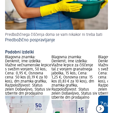
Predbožičnega čiščenja doma se vam nikakor ni treba bati
Sv
Predbožično pospravljanje
Z 
ne
Podobni izdelki
Blagovna znamka:
Blagovna znamka:
Blagovn
Denkmit; Ime izdelka:
Denkmit; Ime izdelka:
Denkmit;
Vlažne večnamenske krpice
Vlažne krpice za čiščenje
Vlažne v
s svežim vonjem, 50 kos;
tal z vonjem granatnega
s svežim
Cena: 0,95 €; Osnovna
jabolka, 15 kos; Cena:
Cena: 0,
cena: 50 kos (0,19 € za 10
1,25 €; Osnovna cena: 15
cena: 20 
kos); dm znamka grafika;
kos (0,83 € za 10 kos); dm
kos); dm
Razpoložljivost: Status
znamka grafika;
Razpoložl
zelen Dobavljivo, Status siv
Razpoložljivost: Status
zelen Dob
Izberite dm prodajalno
zelen Dobavljivo, Status siv
Izberite
Izberite dm prodajalno