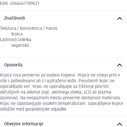
EAN: 4066447789621
Značilnosti
Tekstura / konsistenca / nanos:
krpica
Lastnosti izdelka:
vegansko
Opozorila
Krpice niso primerne za osebno higieno. Krpice ne smejo priti v
stik s poškodovano ali z razdraženo kožo. Posušenih krpic ne
uporabljajte več. Krpic ne uporabljajte za čiščenje površin
občutljivih na alkohol (npr. akrilnega stekla, LCD ali plazma
zaslonov). Na neopaznem mestu preverite obstojnost materiala.
Krpic ne izpostavljajte visokim temperaturam. Uporabljene krpice
odložite med gospodinjske odpadke.
Obvezne informacije