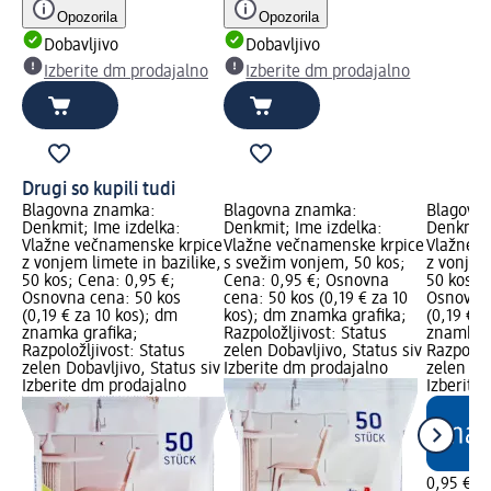
Opozorila
Opozorila
Dobavljivo
Dobavljivo
Izberite dm prodajalno
Izberite dm prodajalno
Drugi so kupili tudi
Blagovna znamka:
Blagovna znamka:
Blagovn
Denkmit; Ime izdelka:
Denkmit; Ime izdelka:
Denkmit;
Vlažne večnamenske krpice
Vlažne večnamenske krpice
Vlažne v
z vonjem limete in bazilike,
s svežim vonjem, 50 kos;
z vonjem 
50 kos; Cena: 0,95 €;
Cena: 0,95 €; Osnovna
50 kos; 
Osnovna cena: 50 kos
cena: 50 kos (0,19 € za 10
Osnovna 
(0,19 € za 10 kos); dm
kos); dm znamka grafika;
(0,19 € z
znamka grafika;
Razpoložljivost: Status
znamka g
Razpoložljivost: Status
zelen Dobavljivo, Status siv
Razpoložl
zelen Dobavljivo, Status siv
Izberite dm prodajalno
zelen Dob
Izberite dm prodajalno
Izberite
0,95 €