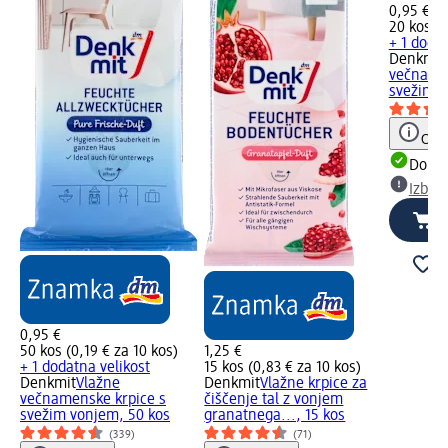
0,95 €
20 kos (0
+ 1 dodat
Denkmit
večnamen
svežim v
Opoz
Dobav
Izber
0,95 €
50 kos (0,19 € za 10 kos)
1,25 €
+ 1 dodatna velikost
15 kos (0,83 € za 10 kos)
Denkmit
Vlažne
Denkmit
Vlažne krpice za
večnamenske krpice s
čiščenje tal z vonjem
svežim vonjem, 50 kos
granatnega..., 15 kos
(339)
(71)