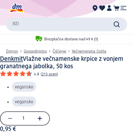
Išči
Brezplačna dostava nad 49 € (1)
Domov
Gospodinjstvo
Čiščenje
Večnamenska čistila
Denkmit
Vlažne večnamenske krpice z vonjem
granatnega jabolka, 50 kos
4.8
(
213 ocen
)
vegansko
vegansko
0,95 €