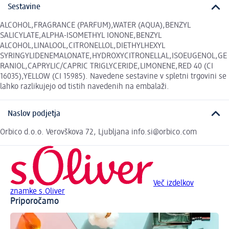
Sestavine
ALCOHOL,FRAGRANCE (PARFUM),WATER (AQUA),BENZYL
SALICYLATE,ALPHA-ISOMETHYL IONONE,BENZYL
ALCOHOL,LINALOOL,CITRONELLOL,DIETHYLHEXYL
SYRINGYLIDENEMALONATE,HYDROXYCITRONELLAL,ISOEUGENOL,GE
RANIOL,CAPRYLIC/CAPRIC TRIGLYCERIDE,LIMONENE,RED 40 (CI
16035),YELLOW (CI 15985). Navedene sestavine v spletni trgovini se
lahko razlikujejo od tistih navedenih na embalaži.
Naslov podjetja
Orbico d.o.o. Verovškova 72, Ljubljana info.si@orbico.com
Več izdelkov
znamke s.Oliver
Priporočamo