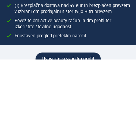
(1) Brezplačna dostava nad 49 eur in brezplačen prevzem
v izbrani dm prodajalni s storitvijo Hitri prevzem
Povežite dm active beauty račun in dm profil ter
izkoristite številne ugodnosti
Enostaven pregled preteklih naročil
Ustvarite si svoj dm profil
Pomoč
Ugodnosti in storitve
Center za pomoč uporabnikom
Dostava
Vračila in menjave
Podjetje
O nas
Družbena odgovornost
Zaposlitev
Mediji