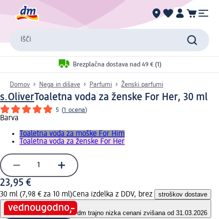
Išči
Brezplačna dostava nad 49 € (1)
Domov
Nega in dišave
Parfumi
Ženski parfumi
s.Oliver
Toaletna voda za ženske For Her, 30 ml
5
(
1 ocena
)
Barva
Toaletna voda za moške For Him
Toaletna voda za ženske For Her
23,95 €
30 ml (7,98 € za 10 ml)
Cena izdelka z DDV, brez
stroškov dostave
dm trajno nizka cena
ni zvišana od 31.03.2026