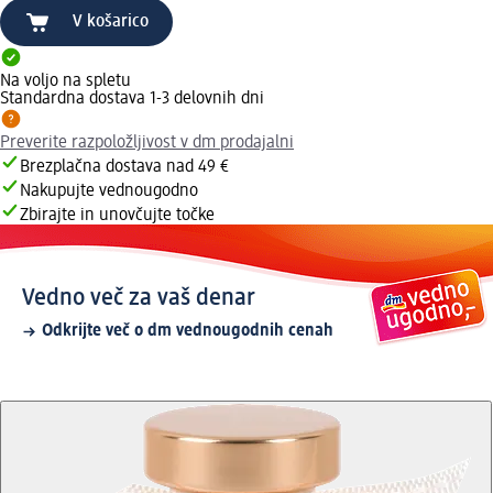
V košarico
Na voljo na spletu
Standardna dostava 1-3 delovnih dni
Preverite razpoložljivost v dm prodajalni
Brezplačna dostava nad 49 €
Nakupujte vednougodno
Zbirajte in unovčujte točke
Vedno več za vaš denar
Odkrijte več o dm vednougodnih cenah