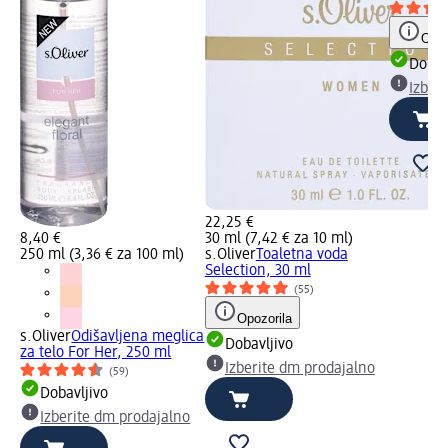
Opoz
Dobav
Izber
22,25 €
8,40 €
30 ml (7,42 € za 10 ml)
za
250 ml (3,36 € za 100 ml)
s.Oliver
Toaletna voda
Selection, 30 ml
(55)
Opozorila
s.Oliver
Odišavljena meglica
Dobavljivo
za telo For Her, 250 ml
o
Izberite dm prodajalno
(59)
Dobavljivo
Izberite dm prodajalno