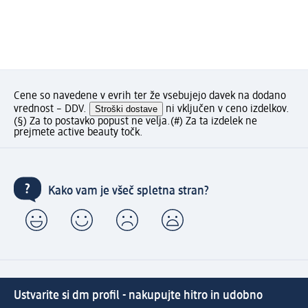
Cene so navedene v evrih ter že vsebujejo davek na dodano
vrednost – DDV.
Stroški dostave
ni vključen v ceno izdelkov.
(§) Za to postavko popust ne velja.
(#) Za ta izdelek ne
prejmete active beauty točk.
Kako vam je všeč spletna stran?
Ustvarite si dm profil - nakupujte hitro in udobno