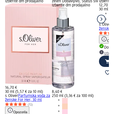
Izberite dm prodajalno
zelen Dobavljivo, Status siv
Izberite
Izberite dm prodajalno
12,70 €
30 ml (4,
s.Oliver
T
ženske O
Opoz
Dobav
Izber
16,70 €
30 ml (5,57 € za 10 ml)
8,40 €
s.Oliver
Parfumska voda za
250 ml (3,36 € za 100 ml)
ženske For Her, 30 ml
(72)
Opozorila