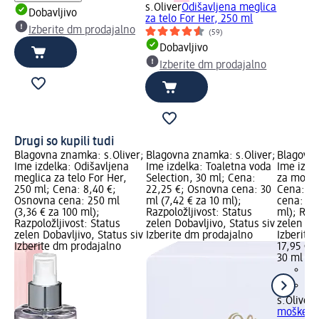
s.Oliver
Odišavljena meglica
Dobavljivo
za telo For Her, 250 ml
Izberite dm prodajalno
(59)
Dobavljivo
Izberite dm prodajalno
Drugi so kupili tudi
er;
Blagovna znamka: s.Oliver;
Blagovna znamka: s.Oliver;
Blagovna
Ime izdelka: Odišavljena
Ime izdelka: Toaletna voda
Ime izde
30
meglica za telo For Her,
Selection, 30 ml; Cena:
za moške
vna
250 ml; Cena: 8,40 €;
22,25 €; Osnovna cena: 30
Cena: 17
Osnovna cena: 250 ml
ml (7,42 € za 10 ml);
cena: 30
tus
(3,36 € za 100 ml);
Razpoložljivost: Status
ml); Razp
siv
Razpoložljivost: Status
zelen Dobavljivo, Status siv
zelen Dob
zelen Dobavljivo, Status siv
Izberite dm prodajalno
Izberite
Izberite dm prodajalno
17,95 €
30 ml (5,
s.Oliver
T
moške So