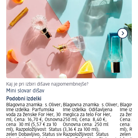
Kaj je pri izbiri dišave najpomembnejše?
Izb
Mini slovar dišav
Ka
Podobni izdelki
Blagovna znamka: s.Oliver;
Blagovna znamka: s.Oliver;
Blagovna
Ime izdelka: Parfumska
Ime izdelka: Odišavljena
Ime izde
voda za ženske For Her, 30
meglica za telo For Her,
za žensk
ml; Cena: 16,70 €; Osnovna
250 ml; Cena: 8,40 €;
Cena: 12
cena: 30 ml (5,57 € za 10
Osnovna cena: 250 ml
cena: 30 
ml); Razpoložljivost: Status
(3,36 € za 100 ml);
ml); Razp
zelen Dobavljivo, Status siv
Razpoložljivost: Status
zelen Dob