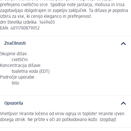
prefinjeno cvetlično srce. Spodnje note jantarja, mošusa in irisa
zagotavljajo dolgotrajen in zapeljiv zaključek. Ta dišava je popolna
izbira za vse, ki cenijo eleganco in prefinjenost.
dm številka izdelka: 1449403
EAN: 4011700879052
Značilnosti
Skupine dišav:
cvetlični
Koncentracija dišave:
toaletna voda (EDT)
Področje uporabe:
telo
Opozorila
Vnetljivo! Hranite ločeno od virov ognja in toplote! Hranite izven
dosega otrok. Ne pršite v oči ali poškodovano kožo. Izogibajt