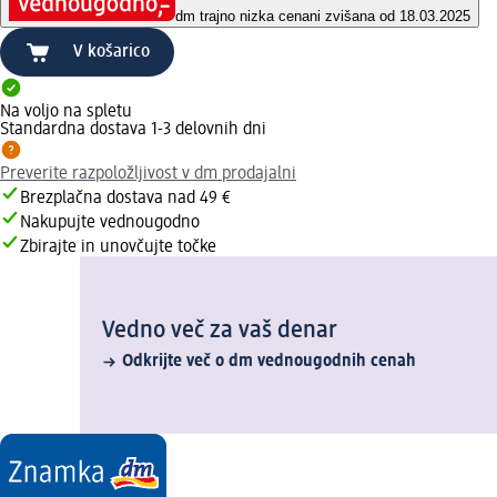
dm trajno nizka cena
ni zvišana od 18.03.2025
V košarico
Na voljo na spletu
Standardna dostava 1-3 delovnih dni
Preverite razpoložljivost v dm prodajalni
Brezplačna dostava nad 49 €
Nakupujte vednougodno
Zbirajte in unovčujte točke
Vedno več za vaš denar
Odkrijte več o dm vednougodnih cenah