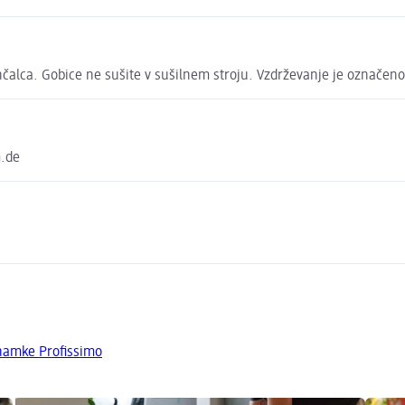
hčalca. Gobice ne sušite v sušilnem stroju. Vzdrževanje je označen
m.de
znamke Profissimo