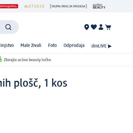
injstvo
Male živali
Foto
Odprodaja
dmLIVE ▶
Zbirajte active beauty točke
ih plošč, 1 kos