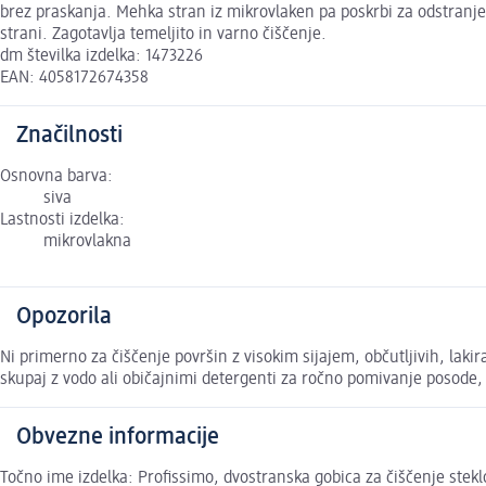
brez praskanja. Mehka stran iz mikrovlaken pa poskrbi za odstranjev
strani. Zagotavlja temeljito in varno čiščenje.
dm številka izdelka: 1473226
EAN: 4058172674358
Značilnosti
Osnovna barva:
siva
Lastnosti izdelka:
mikrovlakna
Opozorila
Ni primerno za čiščenje površin z visokim sijajem, občutljivih, la
skupaj z vodo ali običajnimi detergenti za ročno pomivanje posode, n
Obvezne informacije
Točno ime izdelka: Profissimo, dvostranska gobica za čiščenje stekl