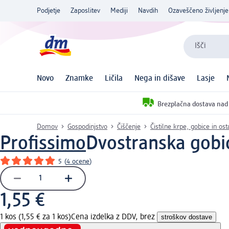
Podjetje
Zaposlitev
Mediji
Navdih
Ozaveščeno življenje
Išči
Novo
Znamke
Ličila
Nega in dišave
Lasje
Brezplačna dostava nad
Domov
Gospodinjstvo
Čiščenje
Čistilne krpe, gobice in ost
Profissimo
Dvostranska gobic
5
(
4 ocene
)
1,55 €
1 kos (1,55 € za 1 kos)
Cena izdelka z DDV, brez
stroškov dostave