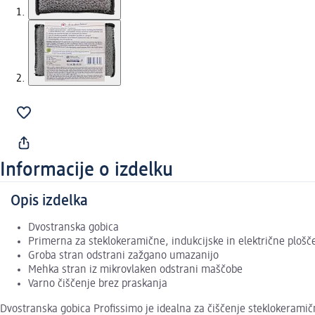
Informacije o izdelku
Opis izdelka
Dvostranska gobica
Primerna za steklokeramične, indukcijske in električne plošč
Groba stran odstrani zažgano umazanijo
Mehka stran iz mikrovlaken odstrani maščobe
Varno čiščenje brez praskanja
Dvostranska gobica Profissimo je idealna za čiščenje steklokeramičn