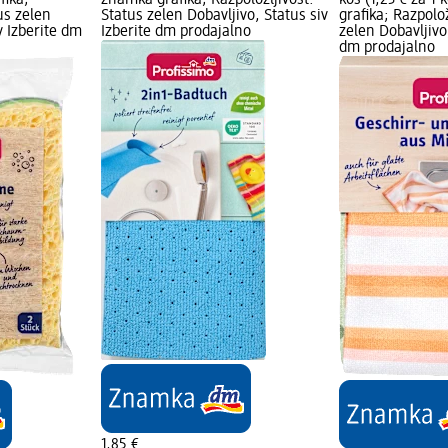
fika;
znamka grafika; Razpoložljivost:
kos (1,23 € za 1
us zelen
Status zelen Dobavljivo, Status siv
grafika; Razpolož
v Izberite dm
Izberite dm prodajalno
zelen Dobavljivo,
dm prodajalno
1,85 €