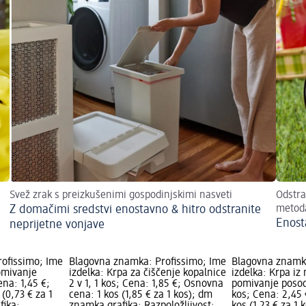
Svež zrak s preizkušenimi gospodinjskimi nasveti
Odstra
Z domačimi sredstvi enostavno & hitro odstranite
metod
Enost
neprijetne vonjave
ofissimo; Ime
Blagovna znamka: Profissimo; Ime
Blagovna znamka
omivanje
izdelka: Krpa za čiščenje kopalnice
izdelka: Krpa iz
ena: 1,45 €;
2 v 1, 1 kos; Cena: 1,85 €; Osnovna
pomivanje posode
(0,73 € za 1
cena: 1 kos (1,85 € za 1 kos); dm
kos; Cena: 2,45