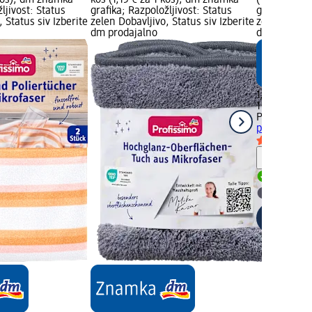
 kos); dm znamka
kos (1,15 € za 1 kos); dm znamka
(1,35 € za 
ljivost: Status
grafika; Razpoložljivost: Status
grafika; Raz
 Status siv Izberite
zelen Dobavljivo, Status siv Izberite
zelen Dobavl
dm prodajalno
dm prodaja
1,35 €
1 kos (1,35 €
Profissimo
G
posode z dr
Opozori
Dobavlji
Izberite