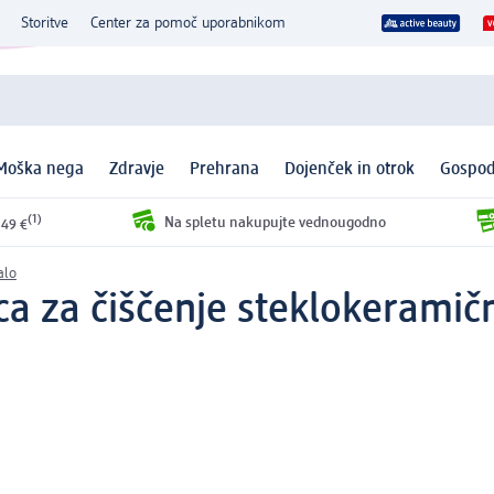
Storitve
Center za pomoč uporabnikom
Moška nega
Zdravje
Prehrana
Dojenček in otrok
Gospod
(1)
Na spletu nakupujte vednougodno
 49 €
alo
a za čiščenje steklokeramičn