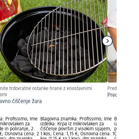
nite trdovratne ostanke hrane z enostavnimi
Predbožičnega 
ami
Predbožično 
avno čiščenje žara
: Profissimo; Ime
Blagovna znamka: Profissimo; Ime
Blagovna zn
 mikrovlaken za
izdelka: Krpa iz mikrovlaken za
izdelka: Go
 in poliranje, 2
čiščenje površin z visokim sijajem,
posode z dr
 €; Osnovna cena: 2
1 kos; Cena: 1,15 €; Osnovna cena: 1
Cena: 1,35 