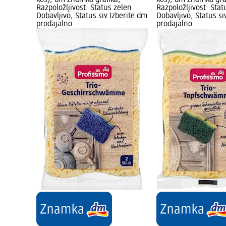
kos); dm znamka grafika;
kos); dm znamka gra
Razpoložljivost: Status zelen
Razpoložljivost: Stat
Dobavljivo, Status siv Izberite dm
Dobavljivo, Status si
prodajalno
prodajalno