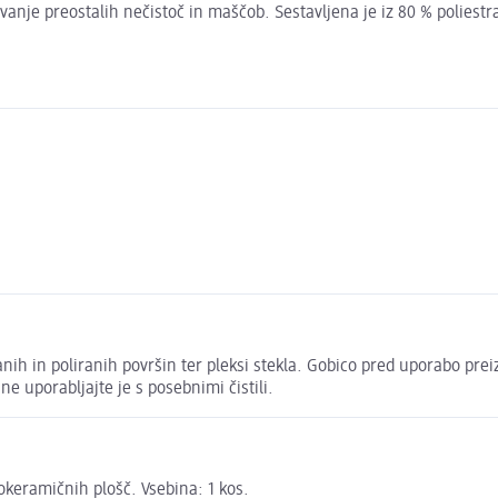
anje preostalih nečistoč in maščob. Sestavljena je iz 80 % poliestr
kiranih in poliranih površin ter pleksi stekla. Gobico pred uporabo
e uporabljajte je s posebnimi čistili.
okeramičnih plošč. Vsebina: 1 kos.