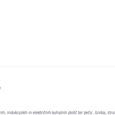
e
ih, indukcijskih in električnih kuhalnih plošč ter pečic. Groba, st