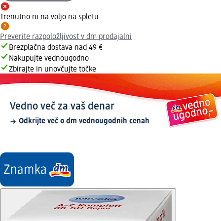
Trenutno ni na voljo na spletu
Preverite razpoložljivost v dm prodajalni
Brezplačna dostava nad 49 €
Nakupujte vednougodno
Zbirajte in unovčujte točke
Vedno več za vaš denar
Odkrijte več o dm vednougodnih cenah