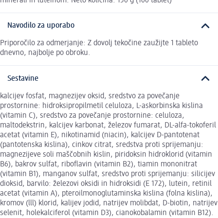
minerali in luteinom. Neto količina: 150 g (100 tablet)
Navodilo za uporabo
Priporočilo za odmerjanje: Z dovolj tekočine zaužijte 1 tableto
dnevno, najbolje po obroku.
Sestavine
kalcijev fosfat, magnezijev oksid, sredstvo za povečanje
prostornine: hidroksipropilmetil celuloza, L-askorbinska kislina
(vitamin C), sredstvo za povečanje prostornine: celuloza,
maltodekstrin, kalcijev karbonat, železov fumarat, DL-alfa-tokoferil
acetat (vitamin E), nikotinamid (niacin), kalcijev D-pantotenat
(pantotenska kislina), cinkov citrat, sredstva proti sprijemanju:
magnezijeve soli maščobnih kislin, piridoksin hidroklorid (vitamin
B6), bakrov sulfat, riboflavin (vitamin B2), tiamin mononitrat
(vitamin B1), manganov sulfat, sredstvo proti sprijemanju: silicijev
dioksid, barvilo: železovi oksidi in hidroksidi (E 172), lutein, retinil
acetat (vitamin A), pteroilmonoglutaminska kislina (folna kislina),
kromov (lll) klorid, kalijev jodid, natrijev molibdat, D-biotin, natrijev
selenit, holekalciferol (vitamin D3), cianokobalamin (vitamin B12).