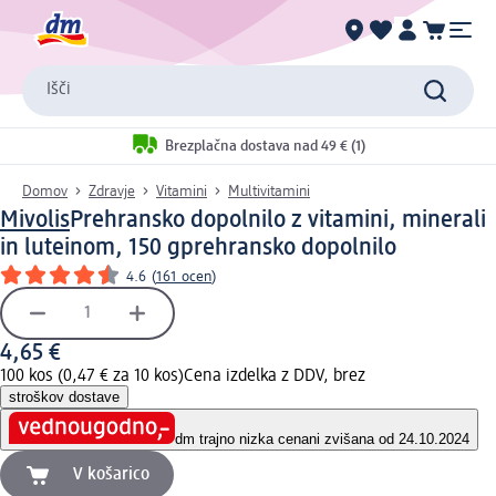
Išči
Brezplačna dostava nad 49 € (1)
Domov
Zdravje
Vitamini
Multivitamini
Mivolis
Prehransko dopolnilo z vitamini, minerali
in luteinom, 150 g
prehransko dopolnilo
4.6
(
161 ocen
)
4,65 €
100 kos (0,47 € za 10 kos)
Cena izdelka z DDV, brez
stroškov dostave
dm trajno nizka cena
ni zvišana od 24.10.2024
V košarico