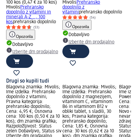
100 kos (0,47 € za 10 kos)
Mivolis
Prehransko
Mivolis
Prehransko
dopolnilo z
dopolnilo z vitamini in
vitamini
prehransko dopolnilo
minerali A-Z..., 100
(54)
kos
prehransko dopolnilo
Opozorila
(53)
Dobavljivo
Opozorila
Izberite dm prodajalno
Dobavljivo
Izberite dm prodajalno
Drugi so kupili tudi
Blagovna znamka: Mivolis;
Blagovna znamka: Mivolis;
Blagovna
Ime izdelka: Prehransko
Ime izdelka: Prehransko
Ime izde
dopolnilo z vitamini;
dopolnilo z magnezijem,
Power Ac
Pravna kategorija:
vitaminom C, vitaminom
Cena: 0,
prehransko dopolnilo;
B6 in vitaminom B12 v
cena: 50 
Cena: 4,95 €; Osnovna
obliki tablet, s sladili, 30
Novo gra
cena: 100 kos (0,50 € za 10
kos; Pravna kategorija:
nevarnos
kos); dm znamka grafika;
prehransko dopolnilo;
zdravje; 
Razpoložljivost: Status
Cena: 1,85 €; Osnovna
Status z
zelen Dobavljivo, Status siv
cena: 30 kos (0,62 € za 10
Status si
Izberite dm prodajalno
kos); dm znamka grafika;
prodajal