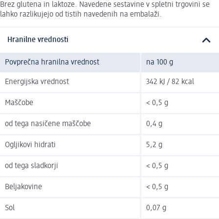
Brez glutena in laktoze. Navedene sestavine v spletni trgovini se
lahko razlikujejo od tistih navedenih na embalaži.
Hranilne vrednosti
Povprečna hranilna vrednost
na 100 g
Energijska vrednost
342 kJ / 82 kcal
Maščobe
< 0,5 g
od tega nasičene maščobe
0,4 g
Ogljikovi hidrati
5,2 g
od tega sladkorji
< 0,5 g
Beljakovine
< 0,5 g
Sol
0,07 g