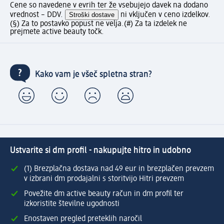
Cene so navedene v evrih ter že vsebujejo davek na dodano
vrednost – DDV.
Stroški dostave
ni vključen v ceno izdelkov.
(§) Za to postavko popust ne velja.
(#) Za ta izdelek ne
prejmete active beauty točk.
Kako vam je všeč spletna stran?
Ustvarite si dm profil - nakupujte hitro in udobno
(1) Brezplačna dostava nad 49 eur in brezplačen prevzem
v izbrani dm prodajalni s storitvijo Hitri prevzem
Povežite dm active beauty račun in dm profil ter
izkoristite številne ugodnosti
Enostaven pregled preteklih naročil