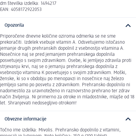
dm številka izdelka: 1494217
EAN: 4058172922053
Opozorila
Priporočene dnevne količine oziroma odmerka se ne sme
prekoračiti. Izdelek vsebuje vitamin A. Odsvetujemo istočasno
jemanje drugih prehranskih dopolnil z vsebnostjo vitamina A.
Nosečnice naj se pred jemanjem prehranskega dopolnila
posvetujejo s svojim zdravnikom. Osebe, ki jemljejo zdravila proti
strjevanju krvi, naj se o jemanju prehranskega dopolnila z
vsebnostjo vitamina K posvetujejo s svojim zdravnikom. Moški,
ženske, ki so v obdobju po menopavzi in nosečnice naj železo
jemljejo samo po posvetu z zdravnikom. Prehransko dopolnilo ni
nadomestilo za uravnoteženo in raznovrstno prehrano ter zdrav
način življenja. Ni primerno za otroke in mladostnike, mlajše od 18
let. Shranjevati nedosegljivo otrokom!
Obvezne informacije
Točno ime izdelka: Mivolis. Prehransko dopolnilo z vitamini,