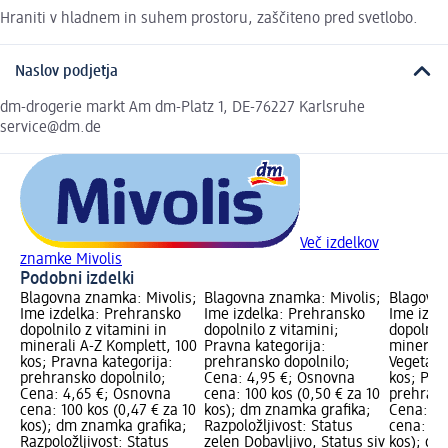
Hraniti v hladnem in suhem prostoru, zaščiteno pred svetlobo.
Naslov podjetja
dm-drogerie markt Am dm-Platz 1, DE-76227 Karlsruhe
service@dm.de
Več izdelkov
znamke Mivolis
Podobni izdelki
Blagovna znamka: Mivolis;
Blagovna znamka: Mivolis;
Blagovna
Ime izdelka: Prehransko
Ime izdelka: Prehransko
Ime izde
dopolnilo z vitamini in
dopolnilo z vitamini;
dopolnilo
minerali A-Z Komplett, 100
Pravna kategorija:
minerali 
kos; Pravna kategorija:
prehransko dopolnilo;
Vegetari
prehransko dopolnilo;
Cena: 4,95 €; Osnovna
kos; Pra
Cena: 4,65 €; Osnovna
cena: 100 kos (0,50 € za 10
prehrans
cena: 100 kos (0,47 € za 10
kos); dm znamka grafika;
Cena: 2,
kos); dm znamka grafika;
Razpoložljivost: Status
cena: 30 
Razpoložljivost: Status
zelen Dobavljivo, Status siv
kos); dm