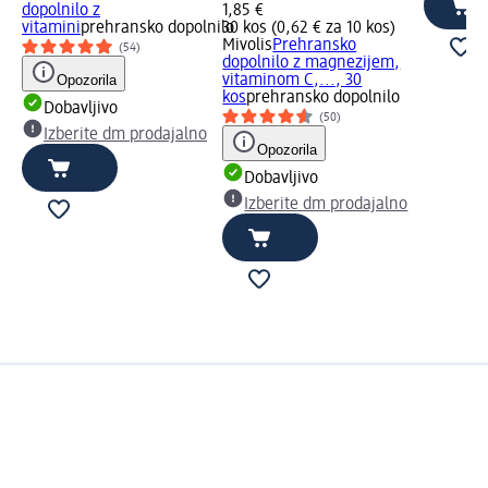
dopolnilo z
1,85 €
vitamini
prehransko dopolnilo
30 kos (0,62 € za 10 kos)
Mivolis
Prehransko
(54)
dopolnilo z magnezijem,
Opozorila
vitaminom C,..., 30
kos
prehransko dopolnilo
Dobavljivo
(50)
Izberite dm prodajalno
Opozorila
Dobavljivo
Izberite dm prodajalno