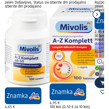
zelen Dobavljivo, Status siv
Izberite dm prodajalno
Razpoložl
Izberite dm prodajalno
zelen Dob
Izberite
2,95 €
30 kos (0
Mivolis
P
dopolnilo
minerali 
kos
prehr
Opoz
Dobav
Izber
4,95 €
4,65 €
100 kos (0,50 € za 10 kos)