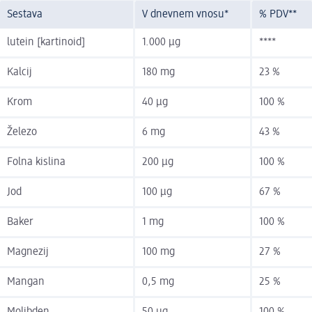
Sestava
V dnevnem vnosu*
% PDV**
lutein [kartinoid]
1.000 µg
****
Kalcij
180 mg
23 %
Krom
40 µg
100 %
Železo
6 mg
43 %
Folna kislina
200 µg
100 %
Jod
100 µg
67 %
Baker
1 mg
100 %
Magnezij
100 mg
27 %
Mangan
0,5 mg
25 %