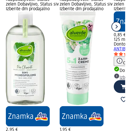
zelen Dobavljivo, Status siv
zelen Dobavljivo, Status siv
zelen Dob
Izberite dm prodajalno
Izberite dm prodajalno
Izberite
0,85 €
125 ml (0
Dontode
ANTIBAKT
Opoz
Dobav
Izber
2,95 €
1,95 €