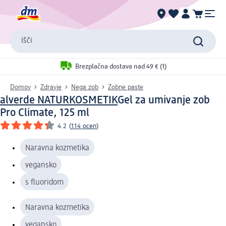
Išči
Brezplačna dostava nad 49 € (1)
Domov
Zdravje
Nega zob
Zobne paste
alverde NATURKOSMETIK
Gel za umivanje zob
Pro Climate, 125 ml
4.2
(
114 ocen
)
Naravna kozmetika
vegansko
s fluoridom
Naravna kozmetika
vegansko