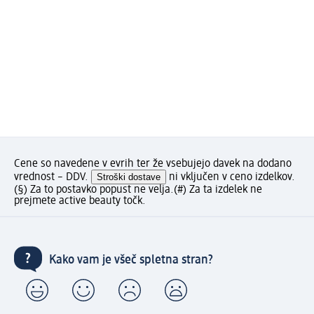
Cene so navedene v evrih ter že vsebujejo davek na dodano
vrednost – DDV.
Stroški dostave
ni vključen v ceno izdelkov.
(§) Za to postavko popust ne velja.
(#) Za ta izdelek ne
prejmete active beauty točk.
Kako vam je všeč spletna stran?