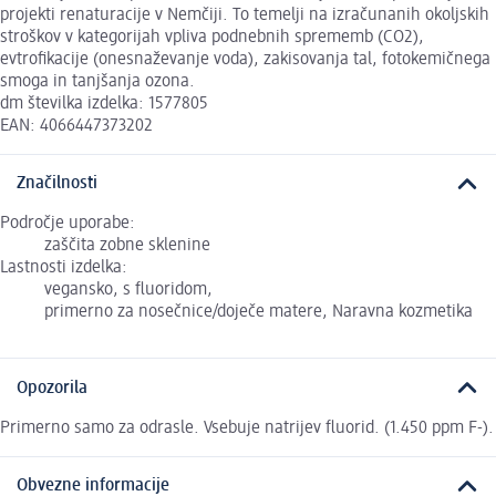
projekti renaturacije v Nemčiji. To temelji na izračunanih okoljskih
stroškov v kategorijah vpliva podnebnih sprememb (CO2),
evtrofikacije (onesnaževanje voda), zakisovanja tal, fotokemičnega
smoga in tanjšanja ozona.
dm številka izdelka: 1577805
EAN: 4066447373202
Značilnosti
Področje uporabe:
zaščita zobne sklenine
Lastnosti izdelka:
vegansko, s fluoridom,
primerno za nosečnice/doječe matere, Naravna kozmetika
Opozorila
Primerno samo za odrasle. Vsebuje natrijev fluorid. (1.450 ppm F-).
Obvezne informacije