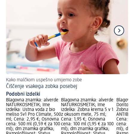
Kako malčkom uspešno umijemo zobe
Pr
Čiščenje vsakega zobka posebej
Zo
Podobni izdelki
Blagovna znamka: alverde
Blagovna znamka: alverde
Blagovn
NATURKOSMETIK; Ime
NATURKOSMETIK; Ime
Dontoden
izdelka: Ustna voda z bio
izdelka: Zobna krema 5 v 1
Zobna k
meliso 5v1 Pro Climate, 500
z okusom mete, 75 ml;
ANTIBAKT
ml; Cena: 2,95 €; Osnovna
Cena: 1,95 €; Osnovna
Cena: 0,
cena: 500 ml (0,59 € za 100
cena: 100 ml (1,95 € za 100
cena: 12
ml); dm znamka grafika;
ml); dm znamka grafika;
ml); dm 
Razpoložljivost: Status
Razpoložljivost: Status
Razpoložl