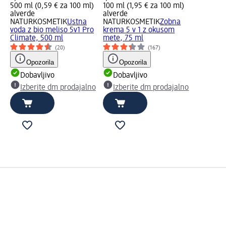
500 ml (0,59 € za 100 ml)
100 ml (1,95 € za 100 ml)
alverde
alverde
NATURKOSMETIK
Ustna
NATURKOSMETIK
Zobna
voda z bio meliso 5v1 Pro
krema 5 v 1 z okusom
Climate, 500 ml
mete, 75 ml
(20)
(167)
Opozorila
Opozorila
Dobavljivo
Dobavljivo
Izberite dm prodajalno
Izberite dm prodajalno