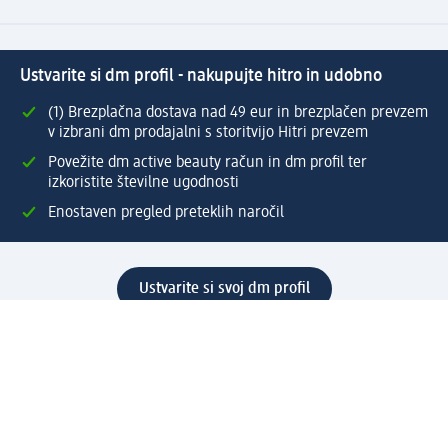
Ustvarite si dm profil - nakupujte hitro in udobno
(1) Brezplačna dostava nad 49 eur in brezplačen prevzem
v izbrani dm prodajalni s storitvijo Hitri prevzem
Povežite dm active beauty račun in dm profil ter
izkoristite številne ugodnosti
Enostaven pregled preteklih naročil
Ustvarite si svoj dm profil
Pomoč
Ugodnosti in storitve
Center za pomoč uporabnikom
Dostava
Vračila in menjave