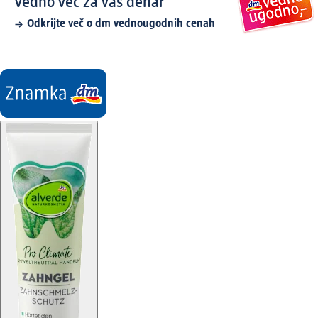
Vedno več za vaš denar
Odkrijte več o dm vednougodnih cenah