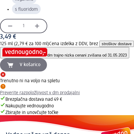
s fluoridom
3,49 €
125 ml (2,79 € za 100 ml)
Cena izdelka z DDV, brez
stroškov dostave
dm trajno nizka cena
ni zvišana od 31.05.2023
V košarico
Trenutno ni na voljo na spletu
Preverite razpoložljivost v dm prodajalni
Brezplačna dostava nad 49 €
Nakupujte vednougodno
Zbirajte in unovčujte točke