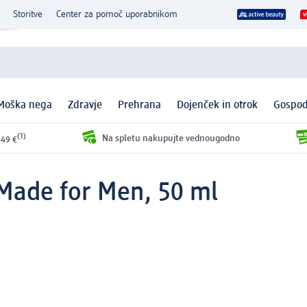
Storitve
Center za pomoč uporabnikom
Moška nega
Zdravje
Prehrana
Dojenček in otrok
Gospod
(1)
Na spletu nakupujte vednougodno
 49 €
Made for Men, 50 ml