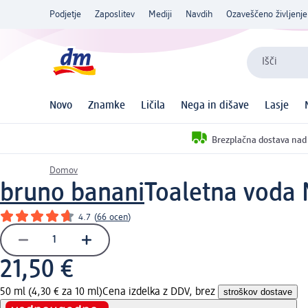
Podjetje
Zaposlitev
Mediji
Navdih
Ozaveščeno življenje
Išči
Novo
Znamke
Ličila
Nega in dišave
Lasje
Brezplačna dostava nad
Domov
bruno banani
Toaletna voda 
4.7
(
66 ocen
)
21,50 €
50 ml (4,30 € za 10 ml)
Cena izdelka z DDV, brez
stroškov dostave