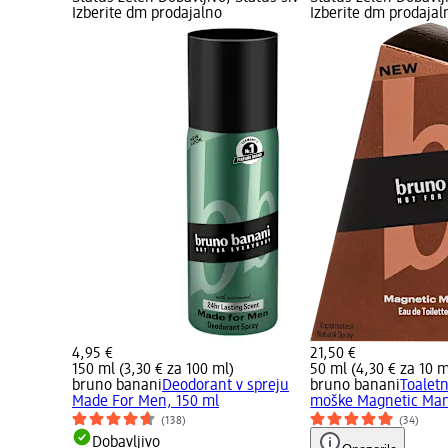
Izberite dm prodajalno
Izberite dm prodajal
4,95 €
21,50 €
150 ml (3,30 € za 100 ml)
50 ml (4,30 € za 10 m
bruno banani
Deodorant v spreju
bruno banani
Toalet
Made For Men, 150 ml
moške Magnetic Man
(138)
(34)
Dobavljivo