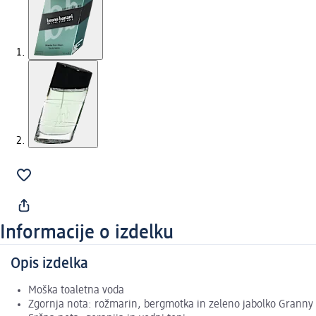
Informacije o izdelku
Opis izdelka
Moška toaletna voda
Zgornja nota: rožmarin, bergmotka in zeleno jabolko Granny