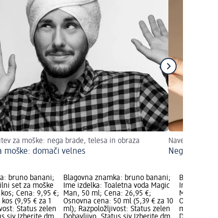
itev za moške: nega brade, telesa in obraza
Naveti za hitro
a moške: domači velnes
Nega moških
a: bruno banani;
Blagovna znamka: bruno banani;
Blagovna z
ilni set za moške
Ime izdelka: Toaletna voda Magic
Ime izdelka
kos; Cena: 9,95 €;
Man, 50 ml; Cena: 26,95 €;
Man, 50 ml;
kos (9,95 € za 1
Osnovna cena: 50 ml (5,39 € za 10
Osnovna cen
ivost: Status zelen
ml); Razpoložljivost: Status zelen
ml); Razpolo
us siv Izberite dm
Dobavljivo, Status siv Izberite dm
Dobavljivo, 