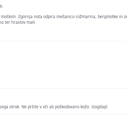
ah
 moškim. Zgornja nota odpira mešanico rožmarina, bergmotke in zel
ino ter hrastov mah.
sega otrok. Ne pršite v oči ali poškodovano kožo. Izogibajt