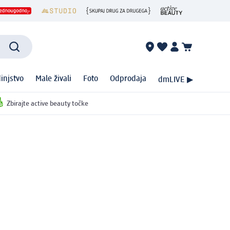
injstvo
Male živali
Foto
Odprodaja
dmLIVE ▶
Zbirajte active beauty točke