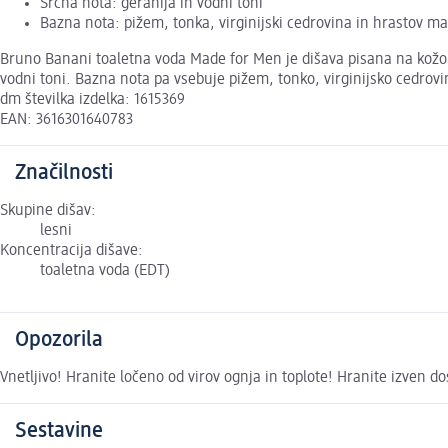
Srčna nota: geranija in vodni toni
Bazna nota: pižem, tonka, virginijski cedrovina in hrastov m
Bruno Banani toaletna voda Made for Men je dišava pisana na kožo
vodni toni. Bazna nota pa vsebuje pižem, tonko, virginijsko cedrov
dm številka izdelka: 1615369
EAN: 3616301640783
Značilnosti
Skupine dišav:
lesni
Koncentracija dišave:
toaletna voda (EDT)
Opozorila
Vnetljivo! Hranite ločeno od virov ognja in toplote! Hranite izven do
Sestavine