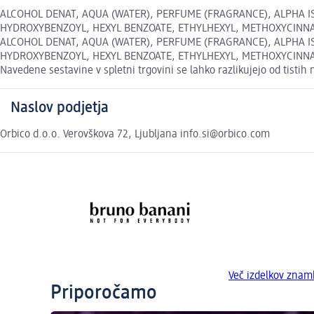
ALCOHOL DENAT, AQUA (WATER), PERFUME (FRAGRANCE), ALPHA I
HYDROXYBENZOYL, HEXYL BENZOATE, ETHYLHEXYL, METHOXYCINNAMATE,
ALCOHOL DENAT, AQUA (WATER), PERFUME (FRAGRANCE), ALPHA I
HYDROXYBENZOYL, HEXYL BENZOATE, ETHYLHEXYL, METHOXYCINNAMATE,
Navedene sestavine v spletni trgovini se lahko razlikujejo od tisti
Naslov podjetja
Orbico d.o.o. Verovškova 72, Ljubljana info.si@orbico.com
Več izdelkov znam
Priporočamo