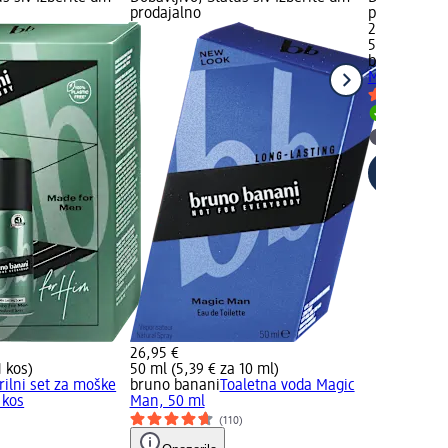
prodajalno
prodajalno
29,90 €
50 ml (5,98 
bruno bana
Man, 50 ml
Dobavlji
Izberite
26,95 €
1 kos)
50 ml (5,39 € za 10 ml)
rilni set za moške
bruno banani
Toaletna voda Magic
 kos
Man, 50 ml
(110)