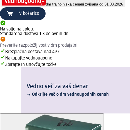
dm trajno nizka cena
ni zvišana od 31.03.2026
V košarico
Na voljo na spletu
Standardna dostava 1-3 delovnih dni
Preverite razpoložljivost v dm prodajalni
Brezplačna dostava nad 49 €
Nakupujte vednougodno
Zbirajte in unovčujte točke
Vedno več za vaš denar
Odkrijte več o dm vednougodnih cenah