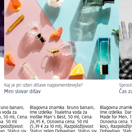
Kaj je pri izbiri dišave najpomembnejše?
Sprost
Mini slovar dišav
Čas z
runo banani;
Blagovna znamka: bruno banani;
Blagovna znamk
a voda za
Ime izdelka: Toaletna voda za
Ime izdelka: Dar
, 50 ml; Cena:
moške Man's Best, 50 ml; Cena:
Made for Men, 1 
na: 50 ml
26,95 €; Osnovna cena: 50 ml
Osnovna cena: 1 
zpoložljivost:
(5,39 € za 10 ml); Razpoložljivost:
kos); Razpoložlj
vo, Status siv
Status zelen Dobavljivo, Status siv
Dobavljivo, Stat