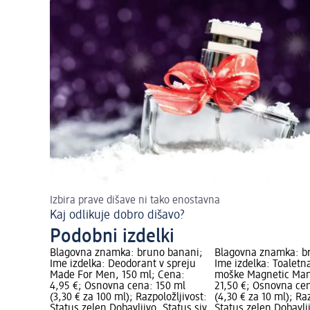
Izbira prave dišave ni tako enostavna
Kaj odlikuje dobro dišavo?
Podobni izdelki
Blagovna znamka: bruno banani;
Blagovna znamka: b
Ime izdelka: Deodorant v spreju
Ime izdelka: Toaletn
Made For Men, 150 ml; Cena:
moške Magnetic Man
4,95 €; Osnovna cena: 150 ml
21,50 €; Osnovna ce
(3,30 € za 100 ml); Razpoložljivost:
(4,30 € za 10 ml); Ra
Status zelen Dobavljivo, Status siv
Status zelen Dobavlji