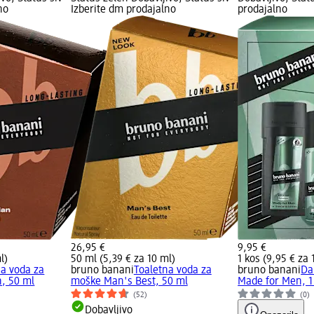
no
Izberite dm prodajalno
prodajalno
26,95 €
9,95 €
l)
50 ml (5,39 € za 10 ml)
1 kos (9,95 € za 
na voda za
bruno banani
Toaletna voda za
bruno banani
Da
, 50 ml
moške Man's Best, 50 ml
Made for Men, 1
(52)
(0)
Dobavljivo