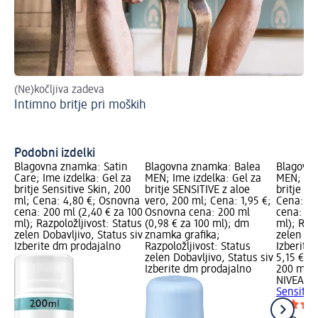
(Ne)kočljiva zadeva
Kat
Intimno britje pri moških
Pr
Podobni izdelki
Blagovna znamka: Satin
Blagovna znamka: Balea
Blagovn
Care; Ime izdelka: Gel za
MEN; Ime izdelka: Gel za
MEN; Ime
britje Sensitive Skin, 200
britje SENSITIVE z aloe
britje Se
ml; Cena: 4,80 €; Osnovna
vero, 200 ml; Cena: 1,95 €;
Cena: 5,
cena: 200 ml (2,40 € za 100
Osnovna cena: 200 ml
cena: 20
ml); Razpoložljivost: Status
(0,98 € za 100 ml); dm
ml); Razp
zelen Dobavljivo, Status siv
znamka grafika;
zelen Dob
Izberite dm prodajalno
Razpoložljivost: Status
Izberite
zelen Dobavljivo, Status siv
5,15 €
Izberite dm prodajalno
200 ml (
NIVEA M
Sensitiv