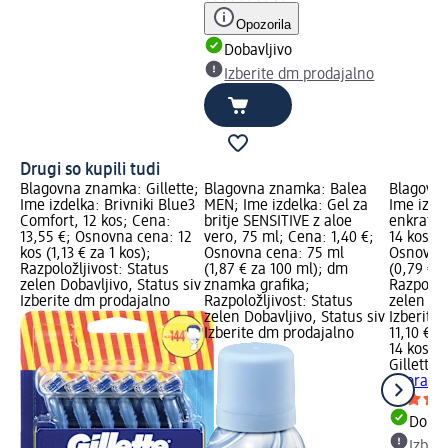
Opozorila
Dobavljivo
Izberite dm prodajalno
Drugi so kupili tudi
Blagovna znamka: Gillette;
Blagovna znamka: Balea
Blagovna
Ime izdelka: Brivniki Blue3
MEN; Ime izdelka: Gel za
Ime izdel
Comfort, 12 kos; Cena:
britje SENSITIVE z aloe
enkratno
13,55 €; Osnovna cena: 12
vero, 75 ml; Cena: 1,40 €;
14 kos; C
kos (1,13 € za 1 kos);
Osnovna cena: 75 ml
Osnovna 
Razpoložljivost: Status
(1,87 € za 100 ml); dm
(0,79 € z
zelen Dobavljivo, Status siv
znamka grafika;
Razpoložl
Izberite dm prodajalno
Razpoložljivost: Status
zelen Dob
zelen Dobavljivo, Status siv
Izberite
Izberite dm prodajalno
11,10 €
14 kos (0
Gillette
B
uporabo B
Dobav
Izber