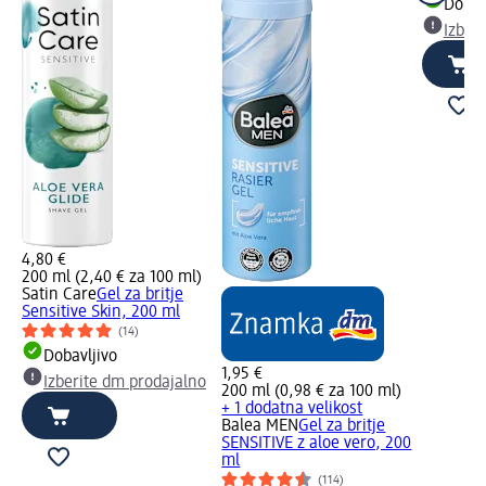
Dobav
Izber
4,80 €
200 ml (2,40 € za 100 ml)
Satin Care
Gel za britje
Sensitive Skin, 200 ml
(14)
Dobavljivo
1,95 €
Izberite dm prodajalno
200 ml (0,98 € za 100 ml)
+ 1 dodatna velikost
Balea MEN
Gel za britje
SENSITIVE z aloe vero, 200
ml
(114)