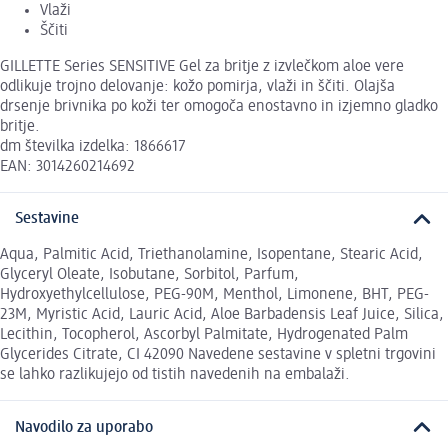
Vlaži
Ščiti
GILLETTE Series SENSITIVE Gel za britje z izvlečkom aloe vere
odlikuje trojno delovanje: kožo pomirja, vlaži in ščiti. Olajša
drsenje brivnika po koži ter omogoča enostavno in izjemno gladko
britje.
dm številka izdelka: 1866617
EAN: 3014260214692
Sestavine
Aqua, Palmitic Acid, Triethanolamine, Isopentane, Stearic Acid,
Glyceryl Oleate, Isobutane, Sorbitol, Parfum,
Hydroxyethylcellulose, PEG-90M, Menthol, Limonene, BHT, PEG-
23M, Myristic Acid, Lauric Acid, Aloe Barbadensis Leaf Juice, Silica,
Lecithin, Tocopherol, Ascorbyl Palmitate, Hydrogenated Palm
Glycerides Citrate, CI 42090 Navedene sestavine v spletni trgovini
se lahko razlikujejo od tistih navedenih na embalaži.
Navodilo za uporabo