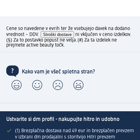
Cene so navedene v evrih ter že vsebujejo davek na dodano
vrednost – DDV.
Stroški dostave
ni vključen v ceno izdelkov.
(§) Za to postavko popust ne velja.
(#) Za ta izdelek ne
prejmete active beauty točk.
Kako vam je všeč spletna stran?
Ustvarite si dm profil - nakupujte hitro in udobno
(1) Brezplačna dostava nad 49 eur in brezplačen prevzem
v izbrani dm prodajalni s storitvijo Hitri prevzem