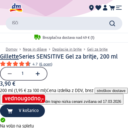
Išči
Brezplačna dostava nad 49 € (1)
Domov
Nega in dišave
Depilacija in britje
Geli za britje
Gillette
Series SENSITIVE Gel za britje, 200 ml
4.7
(
6 ocen
)
3,90 €
200 ml (1,95 € za 100 ml)
Cena izdelka z DDV, brez
stroškov dostave
dm trajno nizka cena
ni zvišana od 17.03.2026
V košarico
Na voljo na spletu