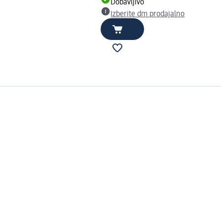
Dobavljivo
Izberite dm prodajalno