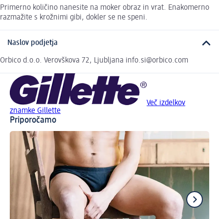
Primerno količino nanesite na moker obraz in vrat. Enakomerno
razmažite s krožnimi gibi, dokler se ne speni.
Naslov podjetja
Orbico d.o.o. Verovškova 72, Ljubljana info.si@orbico.com
Več izdelkov
znamke Gillette
Priporočamo