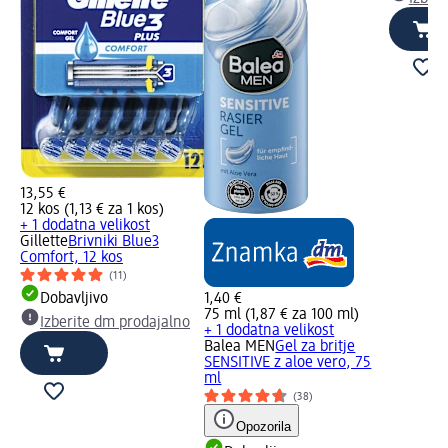
13,55 €
12 kos (1,13 € za 1 kos)
+ 1 dodatna velikost
Gillette
Brivniki Blue3
Comfort, 12 kos
(11)
Dobavljivo
1,40 €
75 ml (1,87 € za 100 ml)
Izberite dm prodajalno
+ 1 dodatna velikost
Balea MEN
Gel za britje
SENSITIVE z aloe vero, 75
ml
(38)
Opozorila