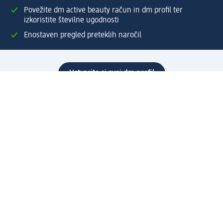
Povežite dm active beauty račun in dm profil ter
izkoristite številne ugodnosti
Enostaven pregled preteklih naročil
Ustvarite si svoj dm profil
Pomoč
Ugodnosti in storitve
Center za pomoč uporabnikom
Dostava
Vračila in menjave
Podjetje
O nas
Družbena odgovornost
Zaposlitev
Mediji
dm svet