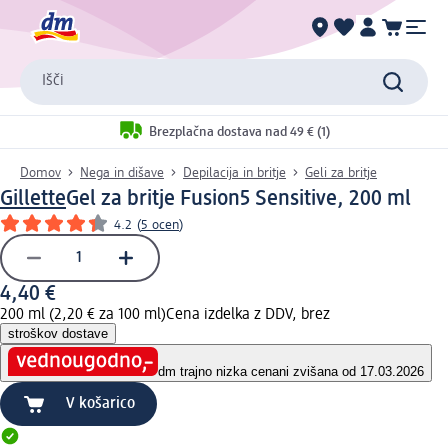
Išči
Brezplačna dostava nad 49 € (1)
Domov
Nega in dišave
Depilacija in britje
Geli za britje
Gillette
Gel za britje Fusion5 Sensitive, 200 ml
4.2
(
5 ocen
)
4,40 €
200 ml (2,20 € za 100 ml)
Cena izdelka z DDV, brez
stroškov dostave
dm trajno nizka cena
ni zvišana od 17.03.2026
V košarico