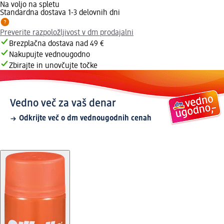
Na voljo na spletu
Standardna dostava 1-3 delovnih dni
Preverite razpoložljivost v dm prodajalni
Brezplačna dostava nad 49 €
Nakupujte vednougodno
Zbirajte in unovčujte točke
Vedno več za vaš denar
Odkrijte več o dm vednougodnih cenah