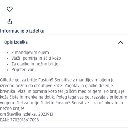
Informacije o izdelku
Opis izdelka
Z mandljevim oljem
Vlaži, pomirja in ščiti kožo
Za gladko in nežno britje
Prijeten vonj
Gillette gel za britje Fusion5 Sensitive z mandljevim oljem je
izredno nežen do občutljive kože. Zagotavlja gladko drsenje
brivnika. Vlaži in pomirja kožo ter jo ščiti med britjem. Po britju je
koža čista in mehka na dotik. Poleg tega vas gel razvaja s prijetnim
vonjem. Gel za britje Gillette Fusion5 Sensitive – za učinkovito in
nežno britje!
dm številka izdelka: 2023913
EAN: 7702018617098