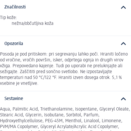
Značilnosti
Tip kože:
nežna/občutljiva koža
Opozorila
Posoda je pod pritiskom: pri segrevanju lahko poči. Hraniti ločeno
od vročine, vročih površin, isker, odprtega ognja in drugih virov
vžiga. Prepovedano kajenje. Tudi po uporabi ne preluknjajte ali
sežigajte. Zaščititi pred sončno svetlobo. Ne izpostavljajte
temperaturi nad 50 °C/122 °F. Hraniti izven dosega otrok. 5,1 %
vsebine je vnetljive.
Sestavine
Aqua, Palmitic Acid, Triethanolamine, Isopentane, Glyceryl Oleate,
Stearic Acid, Glycerin, Isobutane, Sorbitol, Parfum,
Hydroxyethylcellulose, PEG-45M, Menthol, Linalool, Limonene,
PVM/MA Copolymer, Glyceryl Acrylate/Acrylic Acid Copolymer,