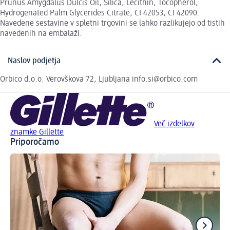
Prunus Amygdalus Dulcis Oil, Silica, Lecithin, Tocopherol,
Hydrogenated Palm Glycerides Citrate, CI 42053, CI 42090.
Navedene sestavine v spletni trgovini se lahko razlikujejo od tistih
navedenih na embalaži.
Naslov podjetja
Orbico d.o.o. Verovškova 72, Ljubljana info.si@orbico.com
Več izdelkov
znamke Gillette
Priporočamo