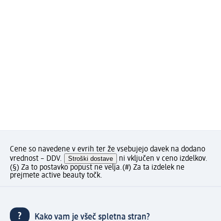
Cene so navedene v evrih ter že vsebujejo davek na dodano
vrednost – DDV.
Stroški dostave
ni vključen v ceno izdelkov.
(§) Za to postavko popust ne velja.
(#) Za ta izdelek ne
prejmete active beauty točk.
Kako vam je všeč spletna stran?