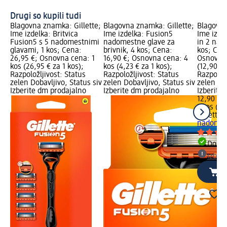
Drugi so kupili tudi
Blagovna znamka: Gillette;
Blagovna znamka: Gillette;
Blagovna
Ime izdelka: Britvica
Ime izdelka: Fusion5
Ime izde
Fusion5 s 5 nadomestnimi
nadomestne glave za
in 2 nado
glavami, 1 kos; Cena:
brivnik, 4 kos; Cena:
kos; Cen
26,95 €; Osnovna cena: 1
16,90 €; Osnovna cena: 4
Osnovna 
kos (26,95 € za 1 kos);
kos (4,23 € za 1 kos);
(12,90 € 
Razpoložljivost: Status
Razpoložljivost: Status
Razpoložl
zelen Dobavljivo, Status siv
zelen Dobavljivo, Status siv
zelen Dob
Izberite dm prodajalno
Izberite dm prodajalno
Izberite
12,90 €
1 kos (12
Gillette
F
nadomest
Dobav
Izber