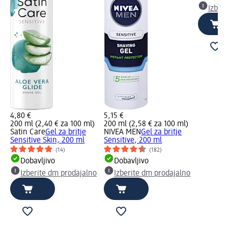
Izber
4,80 €
5,15 €
200 ml (2,40 € za 100 ml)
200 ml (2,58 € za 100 ml)
Satin Care
Gel za britje
NIVEA MEN
Gel za britje
Sensitive Skin, 200 ml
Sensitive, 200 ml
(14)
(182)
Dobavljivo
Dobavljivo
Izberite dm prodajalno
Izberite dm prodajalno