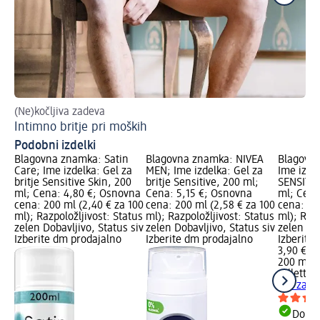
(Ne)kočljiva zadeva
Kat
Intimno britje pri moških
Pr
Podobni izdelki
Blagovna znamka: Satin
Blagovna znamka: NIVEA
Blagovna
Care; Ime izdelka: Gel za
MEN; Ime izdelka: Gel za
Ime izdel
britje Sensitive Skin, 200
britje Sensitive, 200 ml;
SENSITIVE
ml; Cena: 4,80 €; Osnovna
Cena: 5,15 €; Osnovna
ml; Cena
cena: 200 ml (2,40 € za 100
cena: 200 ml (2,58 € za 100
cena: 20
ml); Razpoložljivost: Status
ml); Razpoložljivost: Status
ml); Razp
zelen Dobavljivo, Status siv
zelen Dobavljivo, Status siv
zelen Dob
Izberite dm prodajalno
Izberite dm prodajalno
Izberite
3,90 €
200 ml (1
Gillette
S
Gel za br
Dobav