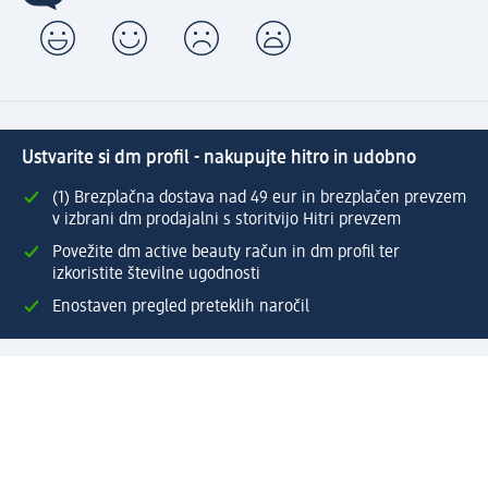
Ustvarite si dm profil - nakupujte hitro in udobno
(1) Brezplačna dostava nad 49 eur in brezplačen prevzem
v izbrani dm prodajalni s storitvijo Hitri prevzem
Povežite dm active beauty račun in dm profil ter
izkoristite številne ugodnosti
Enostaven pregled preteklih naročil
Ustvarite si svoj dm profil
Pomoč