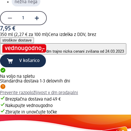
nežna nega
7,95 €
350 ml (2,27 € za 100 ml)
Cena izdelka z DDV, brez
stroškov dostave
dm trajno nizka cena
ni zvišana od 24.03.2023
V košarico
Na voljo na spletu
Standardna dostava 1-3 delovnih dni
Preverite razpoložljivost v dm prodajalni
Brezplačna dostava nad 49 €
Nakupujte vednougodno
Zbirajte in unovčujte točke