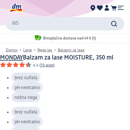
Išči
Brezplačna dostava nad 49 € (1)
Domov
Lasje
Nega las
Balzami za lase
MONDAY
Balzam za lase MOISTURE, 350 ml
4.3
(
73 ocen
)
brez sulfata
pH-nevtralno
nežna nega
brez sulfata
pH-nevtralno