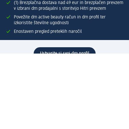
(1) Brezplačna dostava nad 49 eur in brezplačen prevzem
v izbrani dm prodajalni s storitvijo Hitri prevzem
Povežite dm active beauty račun in dm profil ter
izkoristite številne ugodnosti
Enostaven pregled preteklih naročil
Ustvarite si svoj dm profil
Pomoč
Ugodnosti in storitve
Center za pomoč uporabnikom
Dostava
Vračila in menjave
Podjetje
O nas
Družbena odgovornost
Zaposlitev
Mediji