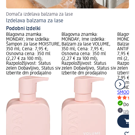
Domača izdelava balzama za lase
Kak
Izdelava balzama za lase
Na
Podobni izdelki
Blagovna znamka:
Blagovna znamka:
Blagovn
MONDAY; Ime izdelka:
MONDAY; Ime izdelka:
MONDAY; 
Šampon za lase MOISTURE,
Balzam za lase VOLUME,
Balzam 
350 ml; Cena: 7,95 €;
350 ml; Cena: 7,95 €;
ANTIFRIZ
Osnovna cena: 350 ml
Osnovna cena: 350 ml
7,95 €; 
(2,27 € za 100 ml);
(2,27 € za 100 ml);
ml (2,27 
Razpoložljivost: Status
Razpoložljivost: Status
Razpoložl
zelen Dobavljivo, Status siv
zelen Dobavljivo, Status siv
zelen Dob
Izberite dm prodajalno
Izberite dm prodajalno
Izberite
7,95 €
350 ml (
MONDAY
SMOOTH 
Dobav
Izber