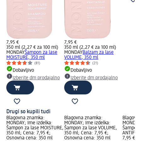
7,95 €
7,95 €
350 ml (2,27 € za 100 ml)
350 ml (2,27 € za 100 ml)
MONDAY
Šampon za lase
MONDAY
Balzam za lase
MOISTURE, 350 ml
VOLUME, 350 ml
(81)
(21)
Dobavljivo
Dobavljivo
Izberite dm prodajalno
Izberite dm prodajalno
Drugi so kupili tudi
Blagovna znamka:
Blagovna znamka:
Blagovn
MONDAY; Ime izdelka:
MONDAY; Ime izdelka:
MONDAY; 
Šampon za lase MOISTURE,
Šampon za lase VOLUME,
Šampon 
350 ml; Cena: 7,95 €;
350 ml; Cena: 7,95 €;
ANTIFRIZ
Osnovna cena: 350 ml
Osnovna cena: 350 ml
7,95 €; 