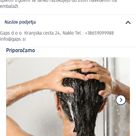
spletni trgovini se lahko razlikujejo od tistih navedenih na
embalaži.
Naslov podjetja
Gaps d.o.o. Kranjska cesta 24, Naklo Tel.: +38659099988
info@gaps.si
Priporočamo