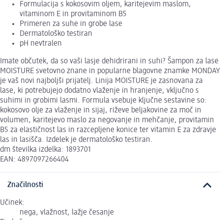
Formulacija s kokosovim oljem, karitejevim maslom,
vitaminom E in provitaminom B5
Primeren za suhe in grobe lase
Dermatološko testiran
pH nevtralen
Imate občutek, da so vaši lasje dehidrirani in suhi? Šampon za lase
MOISTURE svetovno znane in popularne blagovne znamke MONDAY
je vaš novi najboljši prijatelj. Linija MOISTURE je zasnovana za
lase, ki potrebujejo dodatno vlaženje in hranjenje, vključno s
suhimi in grobimi lasmi. Formula vsebuje ključne sestavine so:
kokosovo olje za vlaženje in sijaj, riževe beljakovine za moč in
volumen, karitejevo maslo za negovanje in mehčanje, provitamin
B5 za elastičnost las in razcepljene konice ter vitamin E za zdravje
las in lasišča. Izdelek je dermatološko testiran.
dm številka izdelka: 1893701
EAN: 4897097266404
Značilnosti
Učinek:
nega, vlažnost, lažje česanje