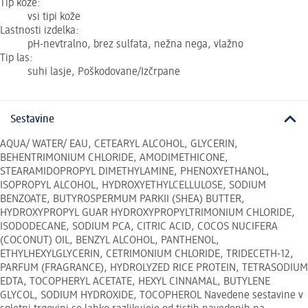
Tip kože:
vsi tipi kože
Lastnosti izdelka:
pH-nevtralno, brez sulfata, nežna nega, vlažno
Tip las:
suhi lasje, Poškodovane/Izčrpane
Sestavine
AQUA/ WATER/ EAU, CETEARYL ALCOHOL, GLYCERIN,
BEHENTRIMONIUM CHLORIDE, AMODIMETHICONE,
STEARAMIDOPROPYL DIMETHYLAMINE, PHENOXYETHANOL,
ISOPROPYL ALCOHOL, HYDROXYETHYLCELLULOSE, SODIUM
BENZOATE, BUTYROSPERMUM PARKII (SHEA) BUTTER,
HYDROXYPROPYL GUAR HYDROXYPROPYLTRIMONIUM CHLORIDE,
ISODODECANE, SODIUM PCA, CITRIC ACID, COCOS NUCIFERA
(COCONUT) OIL, BENZYL ALCOHOL, PANTHENOL,
ETHYLHEXYLGLYCERIN, CETRIMONIUM CHLORIDE, TRIDECETH-12,
PARFUM (FRAGRANCE), HYDROLYZED RICE PROTEIN, TETRASODIUM
EDTA, TOCOPHERYL ACETATE, HEXYL CINNAMAL, BUTYLENE
GLYCOL, SODIUM HYDROXIDE, TOCOPHEROL Navedene sestavine v