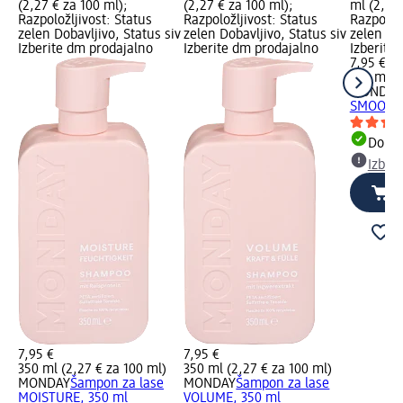
(2,27 € za 100 ml);
(2,27 € za 100 ml);
ml (2,27 
Razpoložljivost: Status
Razpoložljivost: Status
Razpoložl
zelen Dobavljivo, Status siv
zelen Dobavljivo, Status siv
zelen Dob
Izberite dm prodajalno
Izberite dm prodajalno
Izberite
7,95 €
350 ml (
MONDAY
SMOOTH 
Dobav
Izber
7,95 €
7,95 €
350 ml (2,27 € za 100 ml)
350 ml (2,27 € za 100 ml)
MONDAY
Šampon za lase
MONDAY
Šampon za lase
MOISTURE, 350 ml
VOLUME, 350 ml