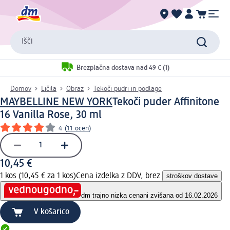
Išči
Brezplačna dostava nad 49 € (1)
Domov
Ličila
Obraz
Tekoči pudri in podlage
MAYBELLINE NEW YORK
Tekoči puder Affinitone
16 Vanilla Rose, 30 ml
4
(
11 ocen
)
10,45 €
1 kos (10,45 € za 1 kos)
Cena izdelka z DDV, brez
stroškov dostave
dm trajno nizka cena
ni zvišana od 16.02.2026
V košarico