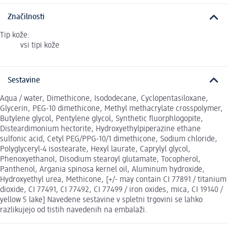
Značilnosti
Tip kože:
vsi tipi kože
Sestavine
Aqua / water, Dimethicone, Isododecane, Cyclopentasiloxane,
Glycerin, PEG-10 dimethicone, Methyl methacrylate crosspolymer,
Butylene glycol, Pentylene glycol, Synthetic fluorphlogopite,
Disteardimonium hectorite, Hydroxyethylpiperazine ethane
sulfonic acid, Cetyl PEG/PPG-10/1 dimethicone, Sodium chloride,
Polyglyceryl-4 isostearate, Hexyl laurate, Caprylyl glycol,
Phenoxyethanol, Disodium stearoyl glutamate, Tocopherol,
Panthenol, Argania spinosa kernel oil, Aluminum hydroxide,
Hydroxyethyl urea, Methicone, [+/- may contain CI 77891 / titanium
dioxide, CI 77491, CI 77492, CI 77499 / iron oxides, mica, CI 19140 /
yellow 5 lake] Navedene sestavine v spletni trgovini se lahko
razlikujejo od tistih navedenih na embalaži.