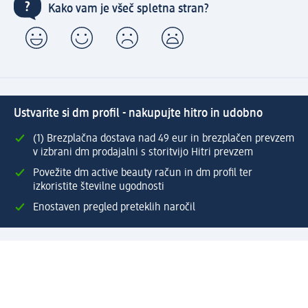
Kako vam je všeč spletna stran?
Ustvarite si dm profil - nakupujte hitro in udobno
(1) Brezplačna dostava nad 49 eur in brezplačen prevzem
v izbrani dm prodajalni s storitvijo Hitri prevzem
Povežite dm active beauty račun in dm profil ter
izkoristite številne ugodnosti
Enostaven pregled preteklih naročil
Ustvarite si svoj dm profil
Pomoč