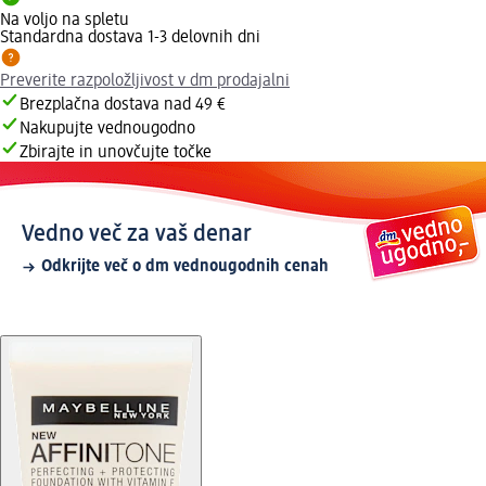
Na voljo na spletu
Standardna dostava 1-3 delovnih dni
Preverite razpoložljivost v dm prodajalni
Brezplačna dostava nad 49 €
Nakupujte vednougodno
Zbirajte in unovčujte točke
Vedno več za vaš denar
Odkrijte več o dm vednougodnih cenah