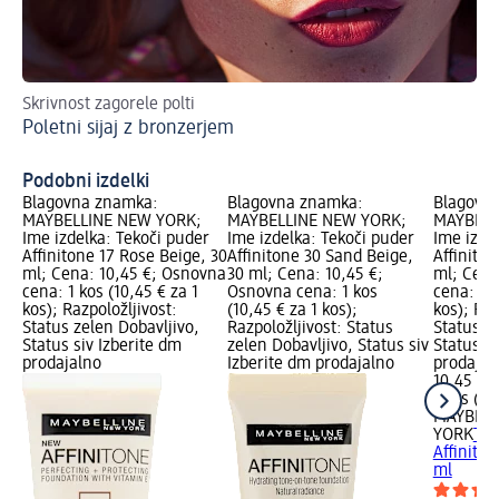
Skrivnost zagorele polti
Ta
Poletni sijaj z bronzerjem
La
Podobni izdelki
Blagovna znamka:
Blagovna znamka:
Blagovn
MAYBELLINE NEW YORK;
MAYBELLINE NEW YORK;
MAYBELL
Ime izdelka: Tekoči puder
Ime izdelka: Tekoči puder
Ime izde
Affinitone 17 Rose Beige, 30
Affinitone 30 Sand Beige,
Affiniton
ml; Cena: 10,45 €; Osnovna
30 ml; Cena: 10,45 €;
ml; Cena
cena: 1 kos (10,45 € za 1
Osnovna cena: 1 kos
cena: 1 k
kos); Razpoložljivost:
(10,45 € za 1 kos);
kos); Raz
Status zelen Dobavljivo,
Razpoložljivost: Status
Status z
Status siv Izberite dm
zelen Dobavljivo, Status siv
Status si
prodajalno
Izberite dm prodajalno
prodajal
10,45 €
1 kos (10
MAYBELL
YORK
Tek
Affiniton
ml