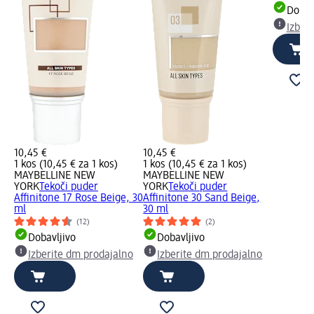
Dobav
Izber
10,45 €
10,45 €
1 kos (10,45 € za 1 kos)
1 kos (10,45 € za 1 kos)
MAYBELLINE NEW
MAYBELLINE NEW
YORK
Tekoči puder
YORK
Tekoči puder
Affinitone 17 Rose Beige, 30
Affinitone 30 Sand Beige,
ml
30 ml
(12)
(2)
Dobavljivo
Dobavljivo
Izberite dm prodajalno
Izberite dm prodajalno