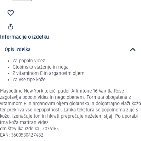
Informacije o izdelku
Opis izdelka
Za popoln videz
Globinsko vlaženje in nega
Z vitaminom E in arganovim oljem
Za vse tipe kože
Maybelline New York tekoči puder Affinitone 16 Vanilla Rose
zagotavlja popoln videz in nego obenem. Formula obogatena z
vitaminom E in arganovim oljem globinsko in dolgotrajno vlaži kožo
ter prekriva vse nepopolnosti. Lahka tekstura se popolnoma zlije s
kožo, izenačuje ton in hkrati preprečuje neželeni sijaj. Po uporabi
ima koža matiran videz.
dm številka izdelka: 2036165
EAN: 3600530427482