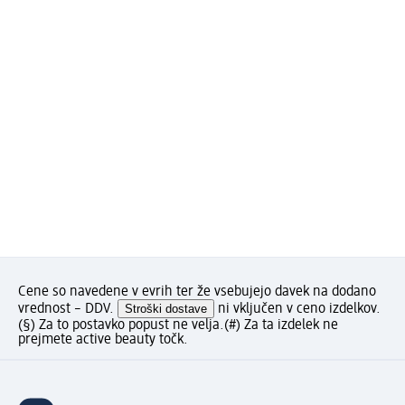
Cene so navedene v evrih ter že vsebujejo davek na dodano
vrednost – DDV.
Stroški dostave
ni vključen v ceno izdelkov.
(§) Za to postavko popust ne velja.
(#) Za ta izdelek ne
prejmete active beauty točk.