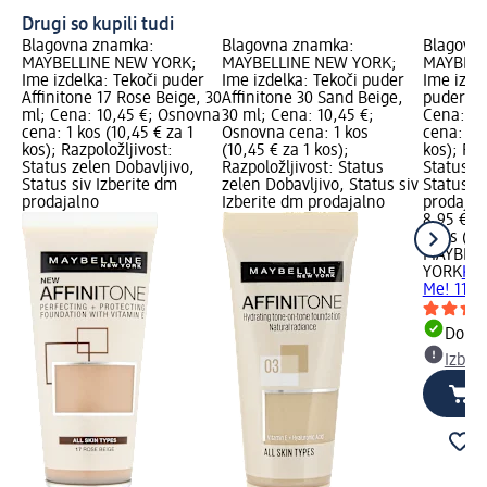
Drugi so kupili tudi
Blagovna znamka:
Blagovna znamka:
Blagovn
MAYBELLINE NEW YORK;
MAYBELLINE NEW YORK;
MAYBELL
Ime izdelka: Tekoči puder
Ime izdelka: Tekoči puder
Ime izde
Affinitone 17 Rose Beige, 30
Affinitone 30 Sand Beige,
puder Fit
ml; Cena: 10,45 €; Osnovna
30 ml; Cena: 10,45 €;
Cena: 8,
cena: 1 kos (10,45 € za 1
Osnovna cena: 1 kos
cena: 1 k
kos); Razpoložljivost:
(10,45 € za 1 kos);
kos); Raz
Status zelen Dobavljivo,
Razpoložljivost: Status
Status z
Status siv Izberite dm
zelen Dobavljivo, Status siv
Status si
prodajalno
Izberite dm prodajalno
prodajal
8,95 €
1 kos (8,
MAYBELL
YORK
Kom
Me! 115 I
Dobav
Izber