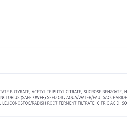
ETATE BUTYRATE, ACETYL TRIBUTYL CITRATE, SUCROSE BENZOATE,
CTORIUS (SAFFLOWER) SEED OIL, AQUA/WATER/EAU, SACCHARIDE 
EUCONOSTOC/RADISH ROOT FERMENT FILTRATE, CITRIC ACID, SODIUM