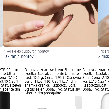
4 koraki do čudovitih nohtov
Pričar
Lakiranje nohtov
Zimsk
ATRICE; Ime
Blagovna znamka: trend !t up; Ime
Blagovna znamk
ohte Ultra
izdelka: Nadlak za nohte Ultimate
izdelka: Nadlak 
ena: 3,10 €;
Last, 10,5 g; Cena: 1,95 €; Osnovna
8 ml; Cena: 2,10
(3,10 € za 1
cena: 1 kos (1,95 € za 1 kos); dm
kos (2,10 € za 1 
: Status zelen
znamka grafika; Razpoložljivost:
Razpoložljivost:
v Izberite dm
Status zelen Dobavljivo, Status siv
Dobavljivo, Stat
Izberite dm prodajalno