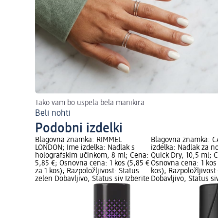
Tako vam bo uspela bela manikira
Beli nohti
Podobni izdelki
Blagovna znamka: RIMMEL
Blagovna znamka: C
LONDON; Ime izdelka: Nadlak s
izdelka: Nadlak za n
holografskim učinkom, 8 ml; Cena:
Quick Dry, 10,5 ml; C
5,85 €; Osnovna cena: 1 kos (5,85 €
Osnovna cena: 1 kos 
za 1 kos); Razpoložljivost: Status
kos); Razpoložljivost
zelen Dobavljivo, Status siv Izberite
Dobavljivo, Status si