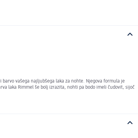
ari barvo vašega najljubšega laka za nohte. Njegova formula je
a laka Rimmel še bolj izrazita, nohti pa bodo imeli čudovit, sijoč