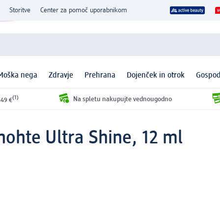
Storitve
Center za pomoč uporabnikom
Moška nega
Zdravje
Prehrana
Dojenček in otrok
Gospod
(1)
Na spletu nakupujte vednougodno
 49 €
nohte Ultra Shine, 12 ml