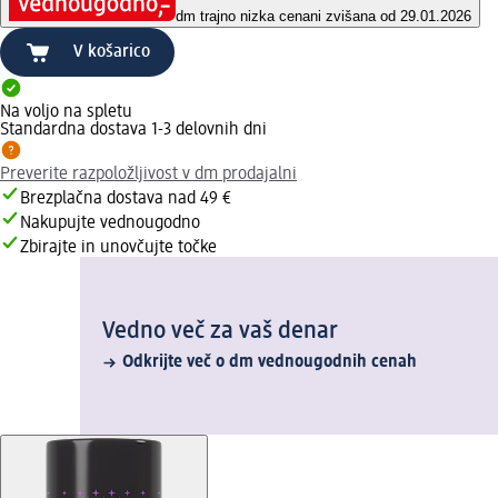
dm trajno nizka cena
ni zvišana od 29.01.2026
V košarico
Na voljo na spletu
Standardna dostava 1-3 delovnih dni
Preverite razpoložljivost v dm prodajalni
Brezplačna dostava nad 49 €
Nakupujte vednougodno
Zbirajte in unovčujte točke
Vedno več za vaš denar
Odkrijte več o dm vednougodnih cenah