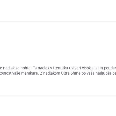
e nadlak za nohte. Ta nadlak v trenutku ustvari visok sijaj in poud
ojnost vaše manikure. Z nadlakom Ultra Shine bo vaša najljubša barv