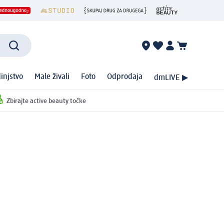
injstvo
Male živali
Foto
Odprodaja
dmLIVE ▶
Zbirajte active beauty točke