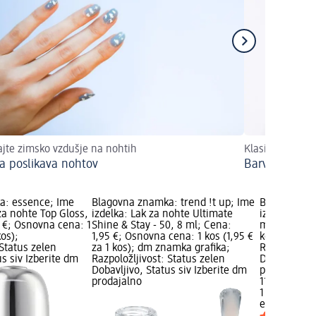
ajte zimsko vzdušje na nohtih
Klasika v novi 
a poslikava nohtov
Barvna franc
a: essence; Ime
Blagovna znamka: trend !t up; Ime
Blagovna zn
za nohte Top Gloss,
izdelka: Lak za nohte Ultimate
izdelka: Nad
 €; Osnovna cena: 1
Shine & Stay - 50, 8 ml; Cena:
ml; Cena: 1
kos);
1,95 €; Osnovna cena: 1 kos (1,95 €
kos (11,45 € 
 Status zelen
za 1 kos); dm znamka grafika;
Razpoložljiv
us siv Izberite dm
Razpoložljivost: Status zelen
Dobavljivo, 
Dobavljivo, Status siv Izberite dm
prodajalno
prodajalno
11,45 €
1 kos (11,45 
essie
Nadlak