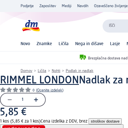
Podjetje
Zaposlitev
Mediji
Navdih
Ozaveščeno življenje
Išči
Novo
Znamke
Ličila
Nega in dišave
Lasje
Brezplačna dostava nad
Domov
Ličila
Nohti
Podlak in nadlak
RIMMEL LONDON
Nadlak za 
0
(
Ocenite izdelek
)
5,85 €
1 kos (5,85 € za 1 kos)
Cena izdelka z DDV, brez
stroškov dostave