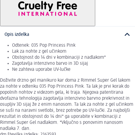
Opis izdelka
Odtenek: 035 Pop Princess Pink
Lak za nohte z gel učinkom
Obstojnost do 14 dni v kombinaciji z nadlakom*
Zagotavlja intenzivno barvo in 3D sijaj
Ne zahteva uporabe UV-lučke
Doživite drzno gel manikuro kar doma z Rimmel Super Gel lakom
za nohte v odtenku 035 Pop Princess Pink. Ta lak je prvi korak do
popolnih nohtov z videzom gela, ki traja. Njegova patentirana
dvofazna tehnologija zagotavlja intenzivno barvno prekrivnost in
osupljiv 3D sijaj že z enim nanosom. Ta lak za nohte z gel učinkom
se suši na naravni svetlobi, brez potrebe po UV-lučki. Za najboljši
rezultat in obstojnost do 14 dni* ga uporabite v kombinaciji z
Rimmel Super Gel nadlakom. *Vključno s ponovnim nanosom
nadlaka 7. dan.
dm številka izdelka: 2163593