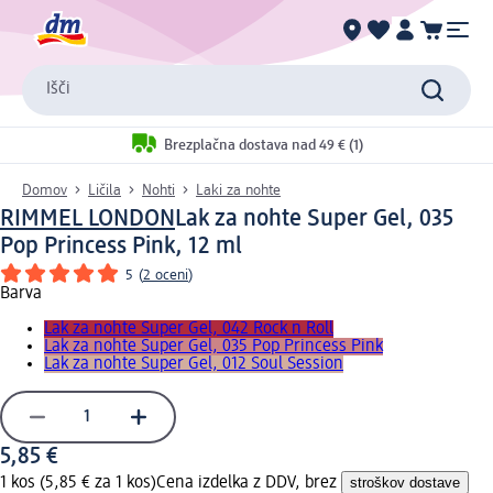
Išči
Brezplačna dostava nad 49 € (1)
Domov
Ličila
Nohti
Laki za nohte
RIMMEL LONDON
Lak za nohte Super Gel, 035
Pop Princess Pink, 12 ml
5
(
2 oceni
)
Barva
Lak za nohte Super Gel, 042 Rock n Roll
Lak za nohte Super Gel, 035 Pop Princess Pink
Lak za nohte Super Gel, 012 Soul Session
5,85 €
1 kos (5,85 € za 1 kos)
Cena izdelka z DDV, brez
stroškov dostave