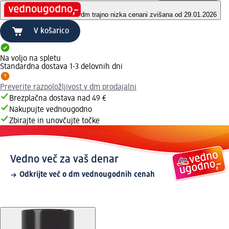
dm trajno nizka cena
ni zvišana od 29.01.2026
V košarico
Na voljo na spletu
Standardna dostava 1-3 delovnih dni
Preverite razpoložljivost v dm prodajalni
Brezplačna dostava nad 49 €
Nakupujte vednougodno
Zbirajte in unovčujte točke
Vedno več za vaš denar
Odkrijte več o dm vednougodnih cenah