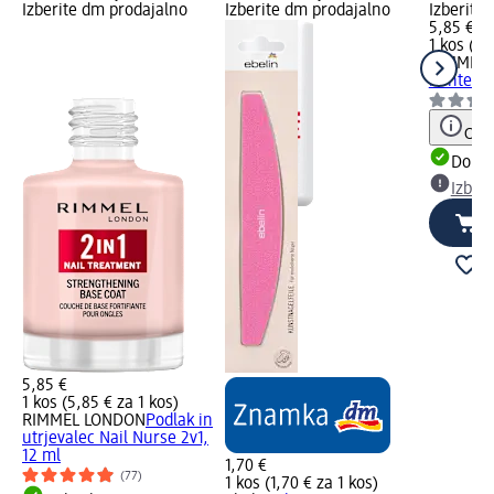
Izberite dm prodajalno
Izberite dm prodajalno
Izberite
5,85 €
1 kos (5,
RIMMEL
nohte Ul
Opoz
Dobav
Izber
5,85 €
1 kos (5,85 € za 1 kos)
RIMMEL LONDON
Podlak in
utrjevalec Nail Nurse 2v1,
12 ml
1,70 €
(77)
1 kos (1,70 € za 1 kos)