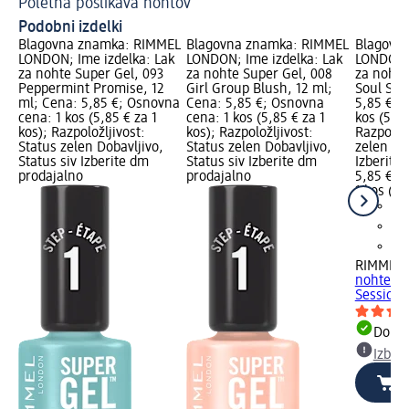
Poletna poslikava nohtov
Le
Podobni izdelki
Blagovna znamka: RIMMEL
Blagovna znamka: RIMMEL
Blagovn
LONDON; Ime izdelka: Lak
LONDON; Ime izdelka: Lak
LONDON; 
za nohte Super Gel, 093
za nohte Super Gel, 008
za nohte
Peppermint Promise, 12
Girl Group Blush, 12 ml;
Soul Ses
ml; Cena: 5,85 €; Osnovna
Cena: 5,85 €; Osnovna
5,85 €; 
cena: 1 kos (5,85 € za 1
cena: 1 kos (5,85 € za 1
kos (5,85
kos); Razpoložljivost:
kos); Razpoložljivost:
Razpoložl
Status zelen Dobavljivo,
Status zelen Dobavljivo,
zelen Dob
Status siv Izberite dm
Status siv Izberite dm
Izberite
prodajalno
prodajalno
5,85 €
1 kos (5,
RIMMEL
nohte Su
Session,
Dobav
Izber