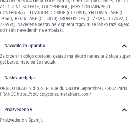
DIATOMEAE/DIATOMACEOUS EARTH/TERRE DE DIATOMEÉS, LACTIC
ACID, ZINC SULFATE, TOCOPHEROL, [MAY CONTAIN/PEUT
CONTENIR/+/-: TITANIUM DIOXIDE (CI 77891), YELLOW 5 LAKE (CI
19140), RED 6 LAKE (CI 15850), IRON OXIDES (CI 77491, CI 77492, CI
77499)]. Navedene sestavine v spletni trgovini se lahko razlikujejo
od tistih navedenih na embalaži.
Navodilo za uporabo
Za drzen in dolgo obstojen gelasti manikuro nanesite 2 sloja super
gel barve, nato pa še nadlak.
Naslov podjetja
ORBICO BEAUTY d.o.o. 14 Rue du Quatre Septembre, 75002 Paris,
FRANCE https://coty.cotyconsumeraffairs.com/
Proizvedeno v
Proizvedeno v Španiji.