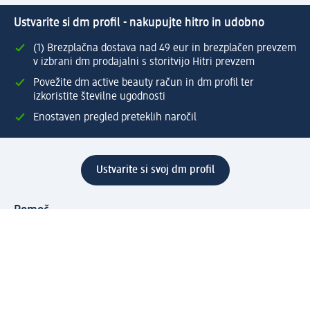
Ustvarite si dm profil - nakupujte hitro in udobno
(1) Brezplačna dostava nad 49 eur in brezplačen prevzem
v izbrani dm prodajalni s storitvijo Hitri prevzem
Povežite dm active beauty račun in dm profil ter
izkoristite številne ugodnosti
Enostaven pregled preteklih naročil
Ustvarite si svoj dm profil
Pomoč
Ugodnosti in storitve
Center za pomoč uporabnikom
Dostava
Vračila in menjave
Podjetje