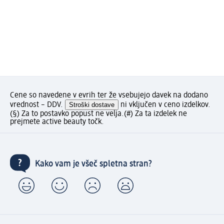
Cene so navedene v evrih ter že vsebujejo davek na dodano
vrednost – DDV.
Stroški dostave
ni vključen v ceno izdelkov.
(§) Za to postavko popust ne velja.
(#) Za ta izdelek ne
prejmete active beauty točk.
Kako vam je všeč spletna stran?