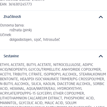
EAN: 3616301245773
Značilnosti
Osnovna barva:
rožnata (pink)
Učinek:
dolgoobstojen, sijoč, hitrosušeč
Sestavine
ETHYL ACETATE, BUTYL ACETATE, NITROCELLULOSE, ADIPIC
ACID/NEOPENTYL GLYCOL/TRIMELLITIC ANHYDRIDE COPOLYMER,
ACETYL TRIBUTYL CITRATE, ISOPROPYL ALCOHOL, STEARALKONIUM
BENTONITE, HEA/IPDI ISOCYANURATE TRIMER/PG CROSSPOLYMER,
N-BUTYL ALCOHOL, SILICA, KAOLIN, DIACETONE ALCOHOL, SORBIC
ACID, HEXANAL, AQUA/WATER/EAU, HYDROXYETHYL
ACRYLATE/IPDI/PPG-15 GLYCERYL ETHER COPOLYMER,
LITHOTHAMNION CALCAREUM EXTRACT, PHOSPHORIC ACID,
MANNITOL, GLYCOLIC ACID, MALIC ACID, SOLUM