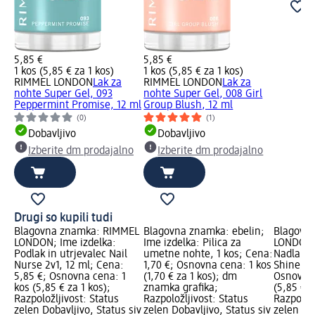
5,85 €
5,85 €
1 kos (5,85 € za 1 kos)
1 kos (5,85 € za 1 kos)
RIMMEL LONDON
Lak za
RIMMEL LONDON
Lak za
nohte Super Gel, 093
nohte Super Gel, 008 Girl
Peppermint Promise, 12 ml
Group Blush, 12 ml
(0)
(1)
Dobavljivo
Dobavljivo
Izberite dm prodajalno
Izberite dm prodajalno
Drugi so kupili tudi
Blagovna znamka: RIMMEL
Blagovna znamka: ebelin;
Blagovn
LONDON; Ime izdelka:
Ime izdelka: Pilica za
LONDON; 
Podlak in utrjevalec Nail
umetne nohte, 1 kos; Cena:
Nadlak z
Nurse 2v1, 12 ml; Cena:
1,70 €; Osnovna cena: 1 kos
Shine, 1
5,85 €; Osnovna cena: 1
(1,70 € za 1 kos); dm
Osnovna 
kos (5,85 € za 1 kos);
znamka grafika;
(5,85 € z
Razpoložljivost: Status
Razpoložljivost: Status
Razpoložl
zelen Dobavljivo, Status siv
zelen Dobavljivo, Status siv
zelen Dob