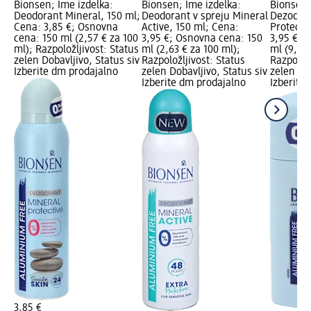
Bionsen; Ime izdelka:
Bionsen; Ime izdelka:
Bionsen;
Deodorant Mineral, 150 ml;
Deodorant v spreju Mineral
Dezodora
Cena: 3,85 €; Osnovna
Active, 150 ml; Cena:
Protecti
cena: 150 ml (2,57 € za 100
3,95 €; Osnovna cena: 150
3,95 €; 
ml); Razpoložljivost: Status
ml (2,63 € za 100 ml);
ml (9,88 
zelen Dobavljivo, Status siv
Razpoložljivost: Status
Razpoložl
Izberite dm prodajalno
zelen Dobavljivo, Status siv
zelen Dob
Izberite dm prodajalno
Izberite
3,85 €