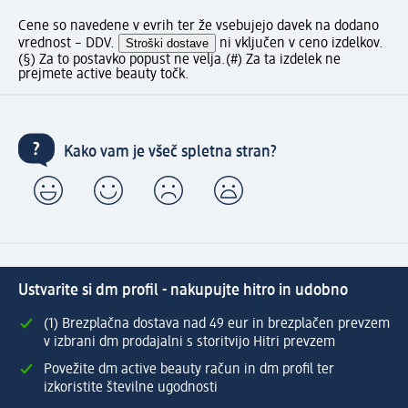
Cene so navedene v evrih ter že vsebujejo davek na dodano
vrednost – DDV.
Stroški dostave
ni vključen v ceno izdelkov.
(§) Za to postavko popust ne velja.
(#) Za ta izdelek ne
prejmete active beauty točk.
Kako vam je všeč spletna stran?
Ustvarite si dm profil - nakupujte hitro in udobno
(1) Brezplačna dostava nad 49 eur in brezplačen prevzem
v izbrani dm prodajalni s storitvijo Hitri prevzem
Povežite dm active beauty račun in dm profil ter
izkoristite številne ugodnosti