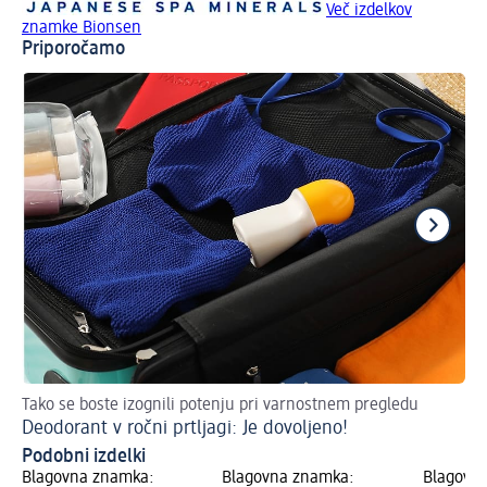
Več izdelkov
znamke Bionsen
Priporočamo
Tako se boste izognili potenju pri varnostnem pregledu
De
Deodorant v ročni prtljagi: Je dovoljeno!
Pr
Podobni izdelki
Blagovna znamka:
Blagovna znamka:
Blagovn