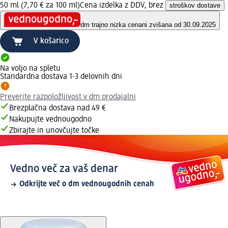
50 ml (7,70 € za 100 ml)
Cena izdelka z DDV, brez
stroškov dostave
dm trajno nizka cena
ni zvišana od 30.09.2025
V košarico
Na voljo na spletu
Standardna dostava 1-3 delovnih dni
Preverite razpoložljivost v dm prodajalni
Brezplačna dostava nad 49 €
Nakupujte vednougodno
Zbirajte in unovčujte točke
Vedno več za vaš denar
Odkrijte več o dm vednougodnih cenah