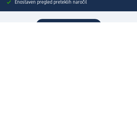
Enostaven pregled preteklih naročil
Ustvarite si svoj dm profil
Pomoč
Ugodnosti in storitve
Center za pomoč uporabnikom
Dostava
Vračila in menjave
Podjetje
O nas
Družbena odgovornost
Zaposlitev
Mediji
dm svet