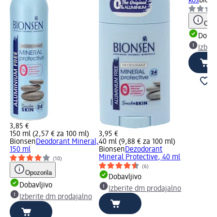
kos
bioci
Opoz
Dobav
Izber
3,85 €
150 ml (2,57 € za 100 ml)
3,95 €
Bionsen
Deodorant Mineral,
40 ml (9,88 € za 100 ml)
150 ml
Bionsen
Dezodorant
Mineral Protective, 40 ml
(10)
(6)
Opozorila
Dobavljivo
Dobavljivo
Izberite dm prodajalno
Izberite dm prodajalno