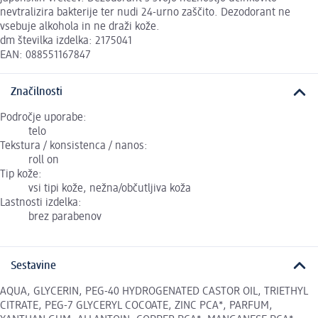
nevtralizira bakterije ter nudi 24-urno zaščito. Dezodorant ne
vsebuje alkohola in ne draži kože.
dm številka izdelka: 2175041
EAN: 088551167847
Značilnosti
Področje uporabe:
telo
Tekstura / konsistenca / nanos:
roll on
Tip kože:
vsi tipi kože, nežna/občutljiva koža
Lastnosti izdelka:
brez parabenov
Sestavine
AQUA, GLYCERIN, PEG-40 HYDROGENATED CASTOR OIL, TRIETHYL
CITRATE, PEG-7 GLYCERYL COCOATE, ZINC PCA*, PARFUM,