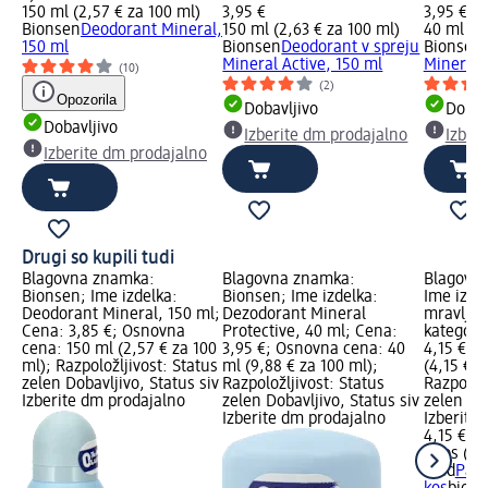
150 ml (2,57 € za 100 ml)
3,95 €
3,95 €
Bionsen
Deodorant Mineral,
150 ml (2,63 € za 100 ml)
40 ml (9,
150 ml
Bionsen
Deodorant v spreju
Bionsen
Mineral Active, 150 ml
Mineral 
(10)
(2)
Opozorila
Dobavljivo
Dobav
Dobavljivo
Izberite dm prodajalno
Izber
Izberite dm prodajalno
Drugi so kupili tudi
Blagovna znamka:
Blagovna znamka:
Blagovna
Bionsen; Ime izdelka:
Bionsen; Ime izdelka:
Ime izde
Deodorant Mineral, 150 ml;
Dezodorant Mineral
mravlje,
Cena: 3,85 €; Osnovna
Protective, 40 ml; Cena:
kategorij
cena: 150 ml (2,57 € za 100
3,95 €; Osnovna cena: 40
4,15 €; 
ml); Razpoložljivost: Status
ml (9,88 € za 100 ml);
(4,15 € z
zelen Dobavljivo, Status siv
Razpoložljivost: Status
Razpoložl
Izberite dm prodajalno
zelen Dobavljivo, Status siv
zelen Dob
Izberite dm prodajalno
Izberite
4,15 €
1 kos (4,
Raid
Past