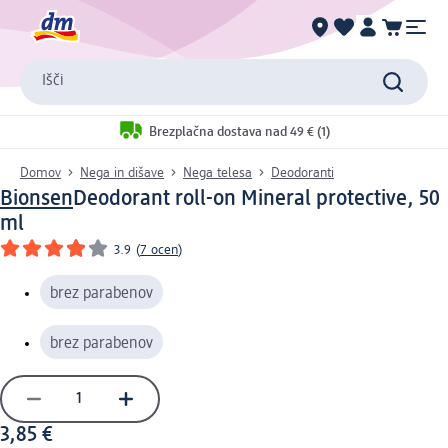
Išči
Brezplačna dostava nad 49 € (1)
Domov
Nega in dišave
Nega telesa
Deodoranti
Bionsen
Deodorant roll-on Mineral protective, 50
ml
3.9
(
7 ocen
)
brez parabenov
brez parabenov
3,85 €