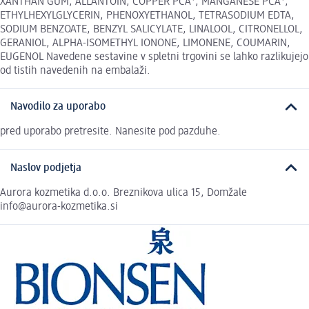
XANTHAN GUM, ALLANTOIN, COPPER PCA*, MANGANESE PCA*,
ETHYLHEXYLGLYCERIN, PHENOXYETHANOL, TETRASODIUM EDTA,
SODIUM BENZOATE, BENZYL SALICYLATE, LINALOOL, CITRONELLOL,
GERANIOL, ALPHA-ISOMETHYL IONONE, LIMONENE, COUMARIN,
EUGENOL Navedene sestavine v spletni trgovini se lahko razlikujejo
od tistih navedenih na embalaži.
Navodilo za uporabo
pred uporabo pretresite. Nanesite pod pazduhe.
Naslov podjetja
Aurora kozmetika d.o.o. Breznikova ulica 15, Domžale
info@aurora-kozmetika.si