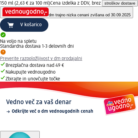
150 ml (2,63 € za 100 ml)
Cena izdelka z DDV, brez
stroškov dostave
dm trajno nizka cena
ni zvišana od 30.09.2025
V košarico
Na voljo na spletu
Standardna dostava 1-3 delovnih dni
Preverite razpoložljivost v dm prodajalni
Brezplačna dostava nad 49 €
Nakupujte vednougodno
Zbirajte in unovčujte točke
Vedno več za vaš denar
Odkrijte več o dm vednougodnih cenah