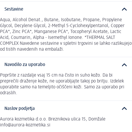
Sestavine
Aqua, Alcohol Denat., Butane, Isobutane, Propane, Propylene
Glycol, Decylene Glycol, 2-Methyl 5-Cyclohexylpentanol, Copper
PCA*, Zinc PCA*, Manganese PCA*, Tocopheryl Acetate, Lactic
Acid, Coumarin, Alpha - Isemethyl Ionone. *THERMAL SALT
COMPLEX Navedene sestavine v spletni trgovini se lahko razlikujejo
od tistih navedenih na embalaži.
Navodilo za uporabo
Popršite z razdalje vsaj 15 cm na čisto in suho kožo. Da bi
preprečili draženje kože, ne uporabljajte takoj po britju. Izdelek
uporabite samo na temeljito očiščeni koži. Samo za uporabo pri
odraslih.
Naslov podjetja
Aurora kozmetika d.o.o. Breznikova ulica 15, Domžale
info@aurora-kozmetika.si