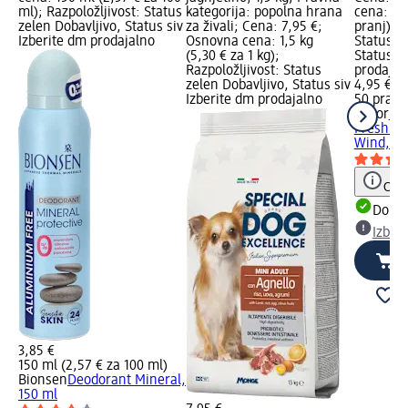
ml); Razpoložljivost: Status
kategorija: popolna hrana
cena: 50 
zelen Dobavljivo, Status siv
za živali; Cena: 7,95 €;
pranj); R
Izberite dm prodajalno
Osnovna cena: 1,5 kg
Status z
(5,30 € za 1 kg);
Status si
Razpoložljivost: Status
prodajal
zelen Dobavljivo, Status siv
4,95 €
Izberite dm prodajalno
50 pranj 
Lenor
Meh
Fresh Air
Wind, 50
Opoz
Dobav
Izber
3,85 €
150 ml (2,57 € za 100 ml)
Bionsen
Deodorant Mineral,
150 ml