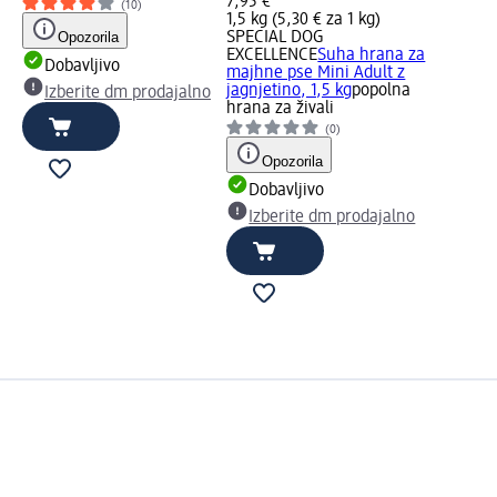
7,95 €
(10)
1,5 kg (5,30 € za 1 kg)
Opozorila
SPECIAL DOG
EXCELLENCE
Suha hrana za
Dobavljivo
majhne pse Mini Adult z
jagnjetino, 1,5 kg
popolna
Izberite dm prodajalno
hrana za živali
(0)
Opozorila
Dobavljivo
Izberite dm prodajalno