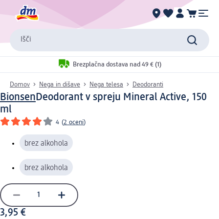
Išči
Brezplačna dostava nad 49 € (1)
Domov
Nega in dišave
Nega telesa
Deodoranti
Bionsen
Deodorant v spreju Mineral Active, 150
ml
4
(
2 oceni
)
brez alkohola
brez alkohola
3,95 €