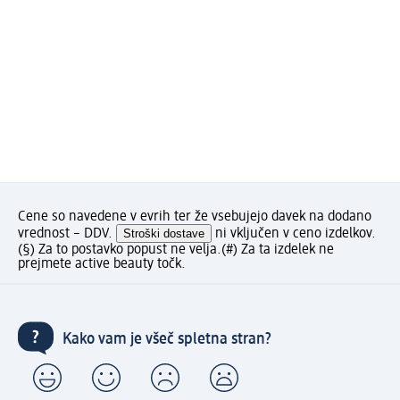
Cene so navedene v evrih ter že vsebujejo davek na dodano
vrednost – DDV.
Stroški dostave
ni vključen v ceno izdelkov.
(§) Za to postavko popust ne velja.
(#) Za ta izdelek ne
prejmete active beauty točk.
Kako vam je všeč spletna stran?