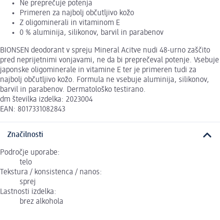
Ne preprečuje potenja
Primeren za najbolj občutljivo kožo
Z oligominerali in vitaminom E
0 % aluminija, silikonov, barvil in parabenov
BIONSEN deodorant v spreju Mineral Acitve nudi 48-urno zaščito
pred neprijetnimi vonjavami, ne da bi preprečeval potenje. Vsebuje
japonske oligominerale in vitamine E ter je primeren tudi za
najbolj občutljivo kožo. Formula ne vsebuje aluminija, silikonov,
barvil in parabenov. Dermatološko testirano.
dm številka izdelka: 2023004
EAN: 8017331082843
Značilnosti
Področje uporabe:
telo
Tekstura / konsistenca / nanos:
sprej
Lastnosti izdelka:
brez alkohola