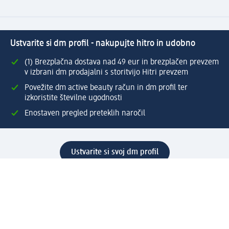
Ustvarite si dm profil - nakupujte hitro in udobno
(1) Brezplačna dostava nad 49 eur in brezplačen prevzem
v izbrani dm prodajalni s storitvijo Hitri prevzem
Povežite dm active beauty račun in dm profil ter
izkoristite številne ugodnosti
Enostaven pregled preteklih naročil
Ustvarite si svoj dm profil
Pomoč
Ugodnosti in storitve
Center za pomoč uporabnikom
Dostava
Vračila in menjave