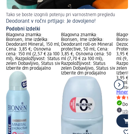
Tako se boste izognili potenju pri varnostnem pregledu
Ča
Deodorant v ročni prtljagi: Je dovoljeno!
Ka
Podobni izdelki
Blagovna znamka:
Blagovna znamka:
Blagovn
Bionsen; Ime izdelka:
Bionsen; Ime izdelka:
Bionsen;
Deodorant Mineral, 150 ml;
Deodorant roll-on Mineral
Dezodora
Cena: 3,85 €; Osnovna
protective, 50 ml; Cena:
Protecti
cena: 150 ml (2,57 € za 100
3,85 €; Osnovna cena: 50
3,95 €; 
ml); Razpoložljivost: Status
ml (7,70 € za 100 ml);
ml (9,88 
zelen Dobavljivo, Status siv
Razpoložljivost: Status
Razpoložl
Izberite dm prodajalno
zelen Dobavljivo, Status siv
zelen Dob
Izberite dm prodajalno
Izberite
3,95 €
40 ml (9,
Bionsen
Mineral 
Dobav
Izber