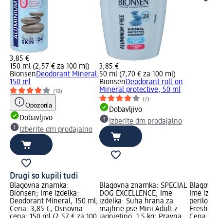
3,85 €
150 ml (2,57 € za 100 ml)
3,85 €
Bionsen
Deodorant Mineral,
50 ml (7,70 € za 100 ml)
150 ml
Bionsen
Deodorant roll-on
Mineral protective, 50 ml
(10)
(7)
Opozorila
Dobavljivo
Dobavljivo
Izberite dm prodajalno
Izberite dm prodajalno
Drugi so kupili tudi
Blagovna znamka:
Blagovna znamka: SPECIAL
Blagovna
Bionsen; Ime izdelka:
DOG EXCELLENCE; Ime
Ime izde
Deodorant Mineral, 150 ml;
izdelka: Suha hrana za
perilo Fr
Cena: 3,85 €; Osnovna
majhne pse Mini Adult z
Fresh Wi
cena: 150 ml (2,57 € za 100
jagnjetino, 1,5 kg; Pravna
Cena: 4,