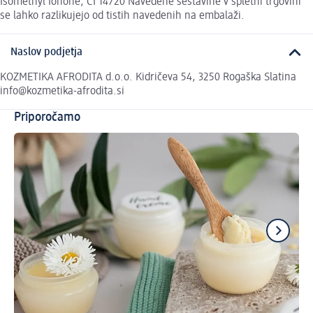
Isomethyl Ionone, CI 14720 Navedene sestavine v spletni trgovini
se lahko razlikujejo od tistih navedenih na embalaži.
Naslov podjetja
KOZMETIKA AFRODITA d.o.o. Kidričeva 54, 3250 Rogaška Slatina
info@kozmetika-afrodita.si
Priporočamo