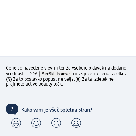
Cene so navedene v evrih ter že vsebujejo davek na dodano
vrednost – DDV.
Stroški dostave
ni vključen v ceno izdelkov.
(§) Za to postavko popust ne velja.
(#) Za ta izdelek ne
prejmete active beauty točk.
Kako vam je všeč spletna stran?