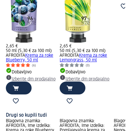
2,65 €
2,65 €
50 ml (5,30 € za 100 ml)
50 ml (5,30 € za 100 ml)
AFRODITA
Krema za roke
AFRODITA
Krema za roke
Blueberry, 50 ml
Lemongrass, 50 ml
(6)
(0)
Dobavljivo
Dobavljivo
Izberite dm prodajalno
Izberite dm prodajalno
Drugi so kupili tudi
Blagovna znamka:
Blagovna znamka:
Blagovn
AFRODITA; Ime izdelka:
AFRODITA; Ime izdelka:
AFRODITA
Krema za roke Blueberry,
Pomlajevalna krema za
Negovaln