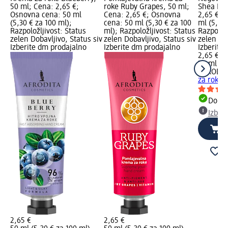
50 ml; Cena: 2,65 €;
roke Ruby Grapes, 50 ml;
Shea But
Osnovna cena: 50 ml
Cena: 2,65 €; Osnovna
2,65 €; 
(5,30 € za 100 ml);
cena: 50 ml (5,30 € za 100
ml (5,30 
Razpoložljivost: Status
ml); Razpoložljivost: Status
Razpoložl
zelen Dobavljivo, Status siv
zelen Dobavljivo, Status siv
zelen Dob
Izberite dm prodajalno
Izberite dm prodajalno
Izberite
2,65 €
50 ml (5,
AFRODIT
za roke 
Dobav
Izber
2,65 €
2,65 €