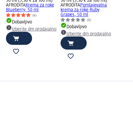
50 ml (5,30 € za 100 ml)
50 ml (5,30 € za 100 ml)
AFRODITA
Krema za roke
AFRODITA
Pomlajevalna
Blueberry, 50 ml
krema za roke Ruby
Grapes, 50 ml
(6)
(0)
Dobavljivo
Dobavljivo
Izberite dm prodajalno
Izberite dm prodajalno