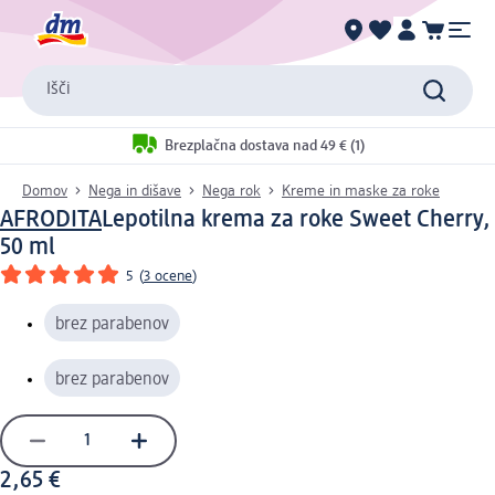
Išči
Brezplačna dostava nad 49 € (1)
Domov
Nega in dišave
Nega rok
Kreme in maske za roke
AFRODITA
Lepotilna krema za roke Sweet Cherry,
50 ml
5
(
3 ocene
)
brez parabenov
brez parabenov
2,65 €