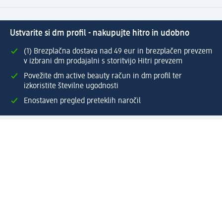
Ustvarite si dm profil - nakupujte hitro in udobno
(1) Brezplačna dostava nad 49 eur in brezplačen prevzem
v izbrani dm prodajalni s storitvijo Hitri prevzem
Povežite dm active beauty račun in dm profil ter
izkoristite številne ugodnosti
Enostaven pregled preteklih naročil
Ustvarite si svoj dm profil
Pomoč
Ugodnosti in storitve
Center za pomoč uporabnikom
Dostava
Vračila in menjave