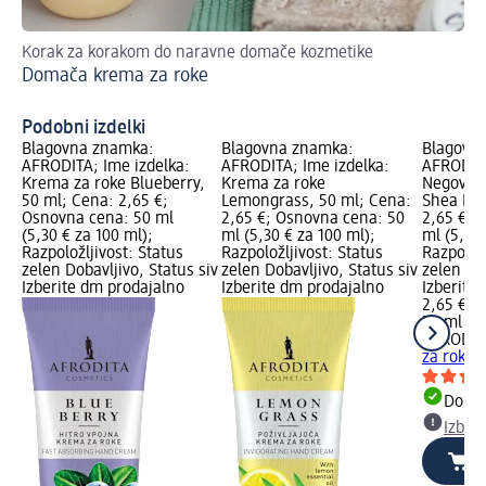
Korak za korakom do naravne domače kozmetike
Od
Domača krema za roke
Od
uč
Podobni izdelki
Blagovna znamka:
Blagovna znamka:
Blagovn
AFRODITA; Ime izdelka:
AFRODITA; Ime izdelka:
AFRODITA
Krema za roke Blueberry,
Krema za roke
Negovaln
50 ml; Cena: 2,65 €;
Lemongrass, 50 ml; Cena:
Shea But
Osnovna cena: 50 ml
2,65 €; Osnovna cena: 50
2,65 €; 
(5,30 € za 100 ml);
ml (5,30 € za 100 ml);
ml (5,30 
Razpoložljivost: Status
Razpoložljivost: Status
Razpoložl
zelen Dobavljivo, Status siv
zelen Dobavljivo, Status siv
zelen Dob
Izberite dm prodajalno
Izberite dm prodajalno
Izberite
2,65 €
50 ml (5,
AFRODIT
za roke 
Dobav
Izber