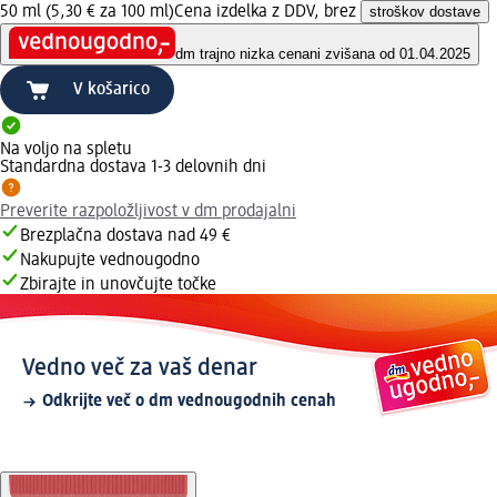
50 ml (5,30 € za 100 ml)
Cena izdelka z DDV, brez
stroškov dostave
dm trajno nizka cena
ni zvišana od 01.04.2025
V košarico
Na voljo na spletu
Standardna dostava 1-3 delovnih dni
Preverite razpoložljivost v dm prodajalni
Brezplačna dostava nad 49 €
Nakupujte vednougodno
Zbirajte in unovčujte točke
Vedno več za vaš denar
Odkrijte več o dm vednougodnih cenah