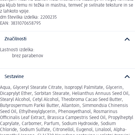
pa kljub temu ni težka in mastna, temveč je svilnate teksture in se
z lahkoto vpije.
dm številka izdelka: 2200235
EAN: 3831070658795
Značilnosti
Lastnosti izdelka:
brez parabenov
Sestavine
Aqua, Glyceryl Stearate Citrate, Isopropyl Palmitate, Glycerin,
Dicaprylyt Ether, Sorbitan Stearate, Helianthus Annuus Seed Oil,
Stearyl Alcohol, Cetyl Alcohol, Theobroma Cacao Seed Butter,
Butyrospermum Parkii Butter, Allantoin, Simmondsia Chinensis
Seed Oil, Ethylhexylglycerin, Phenoxyethanol, Rosmarinus
Officinalis Leaf Extract, Brassica Campestris Seed Oil, Propylheptyl
Caprylate, Carbomer, Parfum, Sodium Hydroxide, Sodium
Chloride, Sodium Sulfate, Citronellol, Eugenol, Linalool, Alpha-