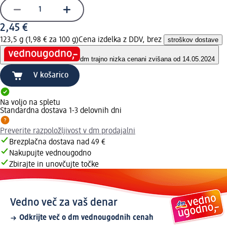
2,45 €
123,5 g (1,98 € za 100 g)
Cena izdelka z DDV, brez
stroškov dostave
dm trajno nizka cena
ni zvišana od 14.05.2024
V košarico
Na voljo na spletu
Standardna dostava 1-3 delovnih dni
Preverite razpoložljivost v dm prodajalni
Brezplačna dostava nad 49 €
Nakupujte vednougodno
Zbirajte in unovčujte točke
Vedno več za vaš denar
Odkrijte več o dm vednougodnih cenah