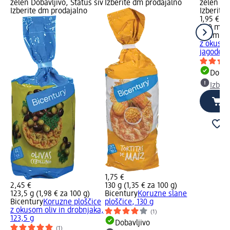
zelen Dobavljivo, Status siv
Izberite dm prodajalno
zelen Dob
Izberite dm prodajalno
Izberite
1,95 €
500 ml (
Vitamin 
z okusom
jagode, 
Dobav
Izber
1,75 €
2,45 €
130 g (1,35 € za 100 g)
123,5 g (1,98 € za 100 g)
Bicentury
Koruzne slane
Bicentury
Koruzne ploščice
ploščice, 130 g
z okusom oliv in drobnjaka,
(1)
123,5 g
Dobavljivo
(1)