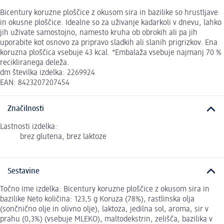
Bicentury koruzne ploščice z okusom sira in bazilike so hrustljave
in okusne ploščice. Idealne so za uživanje kadarkoli v dnevu, lahko
jih uživate samostojno, namesto kruha ob obrokih ali pa jih
uporabite kot osnovo za pripravo sladkih ali slanih prigrizkov. Ena
koruzna ploščica vsebuje 43 kcal. *Embalaža vsebuje najmanj 70 %
recikliranega deleža.
dm številka izdelka: 2269924
EAN: 8423207207454
Značilnosti
Lastnosti izdelka:
brez glutena, brez laktoze
Sestavine
Točno ime izdelka: Bicentury koruzne ploščice z okusom sira in
bazilike Neto količina: 123,5 g Koruza (78%), rastlinska olja
(sončnično olje in olivno olje), laktoza, jedilna sol, aroma, sir v
prahu (0,3%) (vsebuje MLEKO), maltodekstrin, zelišča, bazilika v