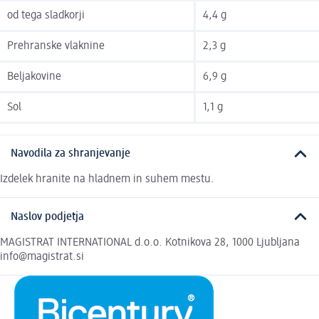
od tega sladkorji
4,4 g
Prehranske vlaknine
2,3 g
Beljakovine
6,9 g
Sol
1,1 g
Navodila za shranjevanje
Izdelek hranite na hladnem in suhem mestu.
Naslov podjetja
MAGISTRAT INTERNATIONAL d.o.o. Kotnikova 28, 1000 Ljubljana
info@magistrat.si