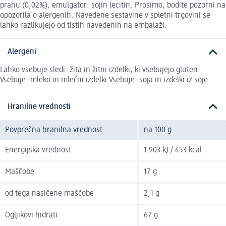
prahu (0,02%), emulgator: sojin lecitin. Prosimo, bodite pozorni na
opozorila o alergenih. Navedene sestavine v spletni trgovini se
lahko razlikujejo od tistih navedenih na embalaži.
Alergeni
Lahko vsebuje sledi: žita in žitni izdelki, ki vsebujejo gluten
Vsebuje: mleko in mlečni izdelki Vsebuje: soja in izdelki iz soje
Hranilne vrednosti
Povprečna hranilna vrednost
na 100 g
Energijska vrednost
1.903 kJ / 453 kcal
Maščobe
17 g
od tega nasičene maščobe
2,1 g
Ogljikovi hidrati
67 g