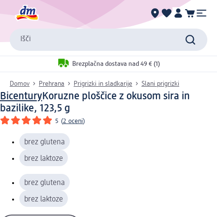
Išči
Brezplačna dostava nad 49 € (1)
Domov
Prehrana
Prigrizki in sladkarije
Slani prigrizki
Bicentury
Koruzne ploščice z okusom sira in
bazilike, 123,5 g
5
(
2 oceni
)
brez glutena
brez laktoze
brez glutena
brez laktoze