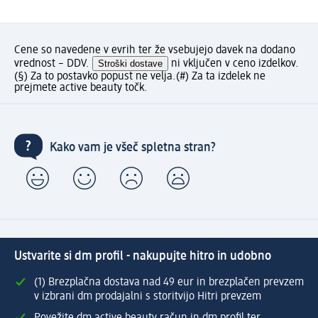
Cene so navedene v evrih ter že vsebujejo davek na dodano
vrednost – DDV.
Stroški dostave
ni vključen v ceno izdelkov.
(§) Za to postavko popust ne velja.
(#) Za ta izdelek ne
prejmete active beauty točk.
Kako vam je všeč spletna stran?
Ustvarite si dm profil - nakupujte hitro in udobno
(1) Brezplačna dostava nad 49 eur in brezplačen prevzem
v izbrani dm prodajalni s storitvijo Hitri prevzem
Povežite dm active beauty račun in dm profil ter