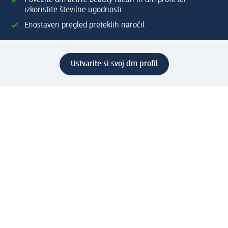
izkoristite številne ugodnosti
Enostaven pregled preteklih naročil
Ustvarite si svoj dm profil
Pomoč
Ugodnosti in storitve
Center za pomoč uporabnikom
Dostava
Vračila in menjave
Podjetje
O nas
Družbena odgovornost
Zaposlitev
Mediji
dm svet