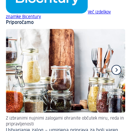
Več izdelkov
znamke Bicentury
Priporočamo
Z izbranimi nujnimi zalogami ohranite občutek miru, reda in
Re
pripravljenosti
Ve
Ustvarjanje zalog – umirjena priprava za bolj varen