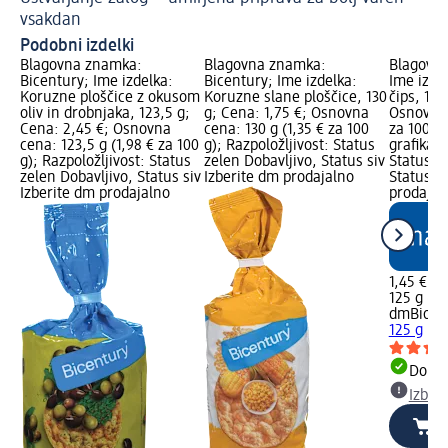
vsakdan
Podobni izdelki
Blagovna znamka:
Blagovna znamka:
Blagovn
Bicentury; Ime izdelka:
Bicentury; Ime izdelka:
Ime izdel
Koruzne ploščice z okusom
Koruzne slane ploščice, 130
čips, 125
oliv in drobnjaka, 123,5 g;
g; Cena: 1,75 €; Osnovna
Osnovna 
Cena: 2,45 €; Osnovna
cena: 130 g (1,35 € za 100
za 100 g
cena: 123,5 g (1,98 € za 100
g); Razpoložljivost: Status
grafika; 
g); Razpoložljivost: Status
zelen Dobavljivo, Status siv
Status z
zelen Dobavljivo, Status siv
Izberite dm prodajalno
Status si
Izberite dm prodajalno
prodajal
1,45 €
125 g (1,
dmBio
To
125 g
Dobav
Izber