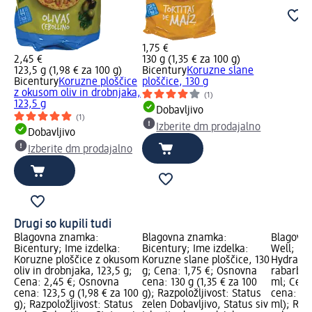
1,75 €
2,45 €
130 g (1,35 € za 100 g)
123,5 g (1,98 € za 100 g)
Bicentury
Koruzne slane
Bicentury
Koruzne ploščice
ploščice, 130 g
z okusom oliv in drobnjaka,
(1)
123,5 g
Dobavljivo
(1)
Izberite dm prodajalno
Dobavljivo
Izberite dm prodajalno
Drugi so kupili tudi
Blagovna znamka:
Blagovna znamka:
Blagovna
Bicentury; Ime izdelka:
Bicentury; Ime izdelka:
Well; Ime
Koruzne ploščice z okusom
Koruzne slane ploščice, 130
Hydrate
oliv in drobnjaka, 123,5 g;
g; Cena: 1,75 €; Osnovna
rabarbar
Cena: 2,45 €; Osnovna
cena: 130 g (1,35 € za 100
ml; Cena
cena: 123,5 g (1,98 € za 100
g); Razpoložljivost: Status
cena: 50
g); Razpoložljivost: Status
zelen Dobavljivo, Status siv
ml); Razp