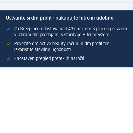
Ustvarite si dm profil - nakupujte hitro in udobno
(1) Brezplačna dostava nad 49 eur in brezplačen prevzem
v izbrani dm prodajalni s storitvijo Hitri prevzem
Povežite dm active beauty račun in dm profil ter
izkoristite številne ugodnosti
Enostaven pregled preteklih naročil
Ustvarite si svoj dm profil
Pomoč
Ugodnosti in storitve
Center za pomoč uporabnikom
Dostava
Vračila in menjave