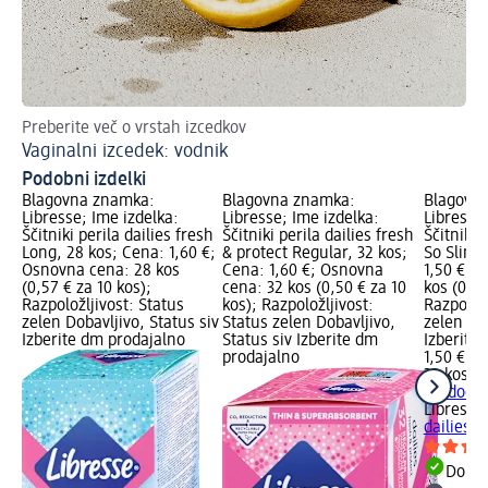
Preberite več o vrstah izcedkov
Vz
Vaginalni izcedek: vodnik
Ka
Podobni izdelki
Blagovna znamka:
Blagovna znamka:
Blagovn
Libresse; Ime izdelka:
Libresse; Ime izdelka:
Libresse;
Ščitniki perila dailies fresh
Ščitniki perila dailies fresh
Ščitniki 
Long, 28 kos; Cena: 1,60 €;
& protect Regular, 32 kos;
So Slim,
Osnovna cena: 28 kos
Cena: 1,60 €; Osnovna
1,50 €; 
(0,57 € za 10 kos);
cena: 32 kos (0,50 € za 10
kos (0,47
Razpoložljivost: Status
kos); Razpoložljivost:
Razpoložl
zelen Dobavljivo, Status siv
Status zelen Dobavljivo,
zelen Dob
Izberite dm prodajalno
Status siv Izberite dm
Izberite
prodajalno
1,50 €
32 kos (0
+ 1 dodat
Libresse
dailies s
Dobav