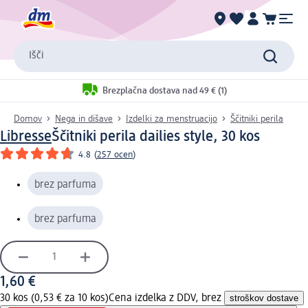
Išči
Brezplačna dostava nad 49 € (1)
Domov
Nega in dišave
Izdelki za menstruacijo
Ščitniki perila
Libresse
Ščitniki perila dailies style, 30 kos
4.8
(
257 ocen
)
brez parfuma
brez parfuma
1,60 €
30 kos (0,53 € za 10 kos)
Cena izdelka z DDV, brez
stroškov dostave