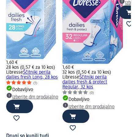
Izber
1,60 €
28 kos (0,57 € za 10 kos)
1,60 €
Libresse
Ščitniki perila
32 kos (0,50 € za 10 kos)
dailies fresh Long, 28 kos
Libresse
Ščitniki perila
dailies fresh & protect
(1)
Regular, 32 kos
Dobavljivo
(0)
Izberite dm prodajalno
Dobavljivo
Izberite dm prodajalno
Drugi so kupili tudi