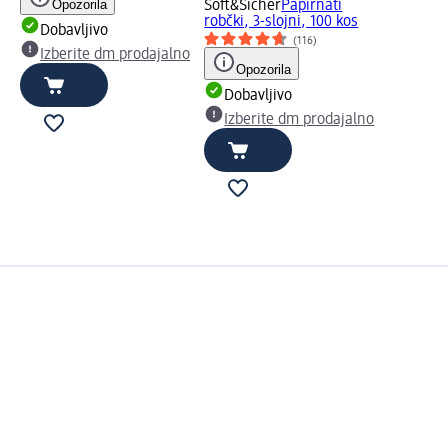
Opozorila
Soft&Sicher
Papirnati
robčki, 3-slojni, 100 kos
Dobavljivo
(116)
Izberite dm prodajalno
Opozorila
Dobavljivo
Izberite dm prodajalno