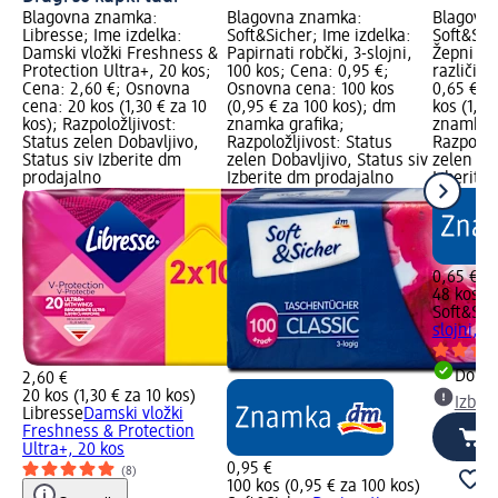
Blagovna znamka:
Blagovna znamka:
Blagovn
Libresse; Ime izdelka:
Soft&Sicher; Ime izdelka:
Soft&Sic
Damski vložki Freshness &
Papirnati robčki, 3-slojni,
Žepni rob
Protection Ultra+, 20 kos;
100 kos; Cena: 0,95 €;
različic,
Cena: 2,60 €; Osnovna
Osnovna cena: 100 kos
0,65 €; 
cena: 20 kos (1,30 € za 10
(0,95 € za 100 kos); dm
kos (1,35
kos); Razpoložljivost:
znamka grafika;
znamka g
Status zelen Dobavljivo,
Razpoložljivost: Status
Razpoložl
Status siv Izberite dm
zelen Dobavljivo, Status siv
zelen Dob
prodajalno
Izberite dm prodajalno
Izberite
0,65 €
48 kos (1
Soft&Sic
slojni, v
Dobav
2,60 €
20 kos (1,30 € za 10 kos)
Izber
Libresse
Damski vložki
Freshness & Protection
Ultra+, 20 kos
0,95 €
(8)
100 kos (0,95 € za 100 kos)