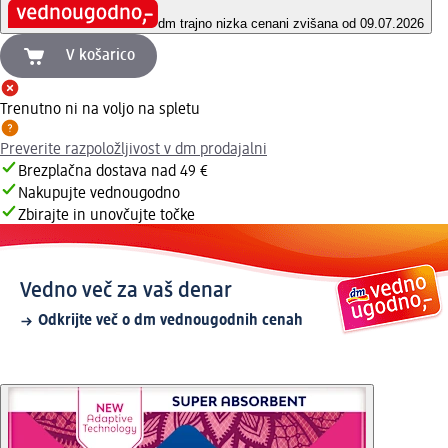
dm trajno nizka cena
ni zvišana od 09.07.2026
V košarico
Trenutno ni na voljo na spletu
Preverite razpoložljivost v dm prodajalni
Brezplačna dostava nad 49 €
Nakupujte vednougodno
Zbirajte in unovčujte točke
Vedno več za vaš denar
Odkrijte več o dm vednougodnih cenah