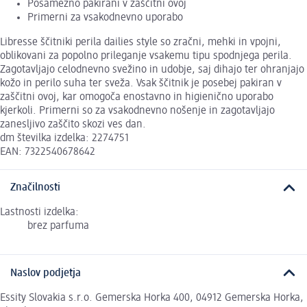
Posamezno pakirani v zaščitni ovoj
Primerni za vsakodnevno uporabo
Libresse ščitniki perila dailies style so zračni, mehki in vpojni,
oblikovani za popolno prileganje vsakemu tipu spodnjega perila.
Zagotavljajo celodnevno svežino in udobje, saj dihajo ter ohranjajo
kožo in perilo suha ter sveža. Vsak ščitnik je posebej pakiran v
zaščitni ovoj, kar omogoča enostavno in higienično uporabo
kjerkoli. Primerni so za vsakodnevno nošenje in zagotavljajo
zanesljivo zaščito skozi ves dan.
dm številka izdelka: 2274751
EAN: 7322540678642
Značilnosti
Lastnosti izdelka:
brez parfuma
Naslov podjetja
Essity Slovakia s.r.o. Gemerska Horka 400, 04912 Gemerska Horka,