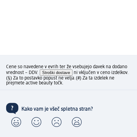
Cene so navedene v evrih ter že vsebujejo davek na dodano
vrednost – DDV.
Stroški dostave
ni vključen v ceno izdelkov.
(§) Za to postavko popust ne velja.
(#) Za ta izdelek ne
prejmete active beauty točk.
Kako vam je všeč spletna stran?