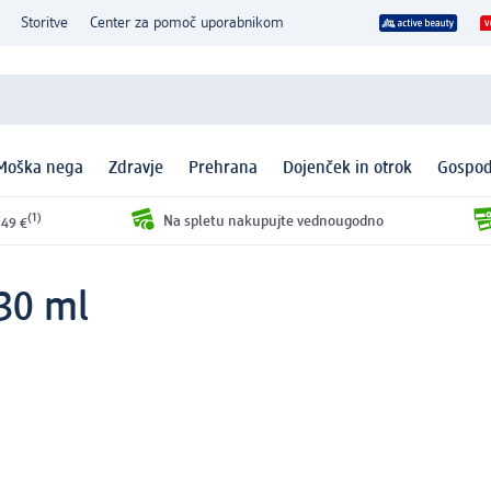
Storitve
Center za pomoč uporabnikom
Moška nega
Zdravje
Prehrana
Dojenček in otrok
Gospod
(1)
Na spletu nakupujte vednougodno
 49 €
30 ml