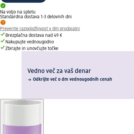
Na voljo na spletu
Standardna dostava 1-3 delovnih dni
Preverite razpoložljivost v dm prodajalni
Brezplačna dostava nad 49 €
Nakupujte vednougodno
Zbirajte in unovčujte točke
Vedno več za vaš denar
Odkrijte več o dm vednougodnih cenah