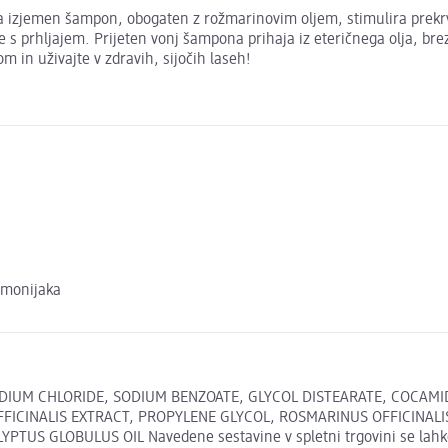
a izjemen šampon, obogaten z rožmarinovim oljem, stimulira prekrvav
e s prhljajem. Prijeten vonj šampona prihaja iz eteričnega olja, br
 in uživajte v zdravih, sijočih laseh!
amonijaka
IUM CHLORIDE, SODIUM BENZOATE, GLYCOL DISTEARATE, COCAMIDE
CINALIS EXTRACT, PROPYLENE GLYCOL, ROSMARINUS OFFICINALIS L
S GLOBULUS OIL Navedene sestavine v spletni trgovini se lahko r