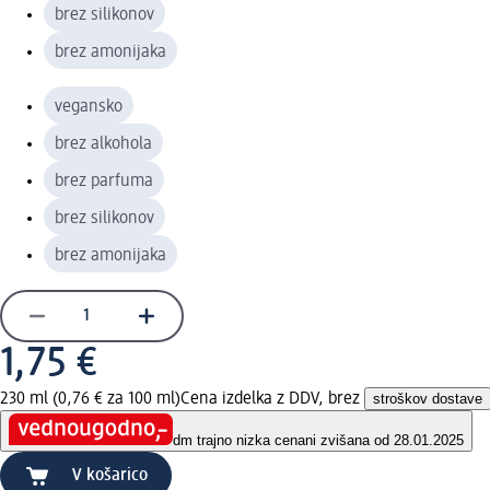
brez silikonov
brez amonijaka
vegansko
brez alkohola
brez parfuma
brez silikonov
brez amonijaka
1,75 €
230 ml (0,76 € za 100 ml)
Cena izdelka z DDV, brez
stroškov dostave
dm trajno nizka cena
ni zvišana od 28.01.2025
V košarico