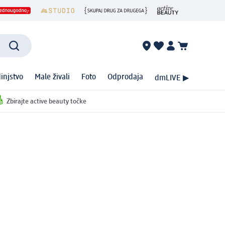
injstvo
Male živali
Foto
Odprodaja
dmLIVE ▶
Zbirajte active beauty točke