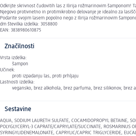
Odkrijte skrivnost čudovitih las z Ilirija rožmarinovim šamponom! T
Njegovo protivnetno in protimikrobno delovanje je idealno za lasišč
Podarite svojim lasem popolno nego z Ilirija rožmarinovim šamponom
dm številka izdelka: 3058800
EAN: 3838980610875
Značilnosti
Vrsta izdelka:
šampon
Učinek:
proti izpadanju las, proti prhljaju
Lastnosti izdelka:
vegansko, brez alkohola, brez parfuma, brez silikonov, brez 
Sestavine
AQUA, SODIUM LAURETH SULFATE, COCAMIDOPROPYL BETAINE, SOD
POLYGLYCERYL-3 CAPRATE/CAPRYLATE/SUCCINATE, ROSMARINUS OFFI
SYRINGYLIDENEMALONATE, CAPRYLIC/CAPRIC TRIGLYCERIDE, EUCALYPTU