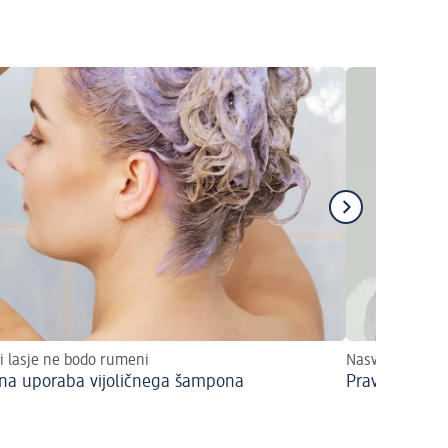
i lasje ne bodo rumeni
Nasveti za neg
lna uporaba vijoličnega šampona
Pravilna nega