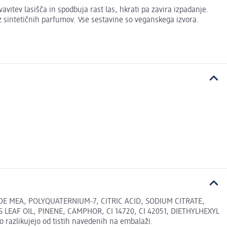
itev lasišča in spodbuja rast las, hkrati pa zavira izpadanje.
ez sintetičnih parfumov. Vse sestavine so veganskega izvora.
 MEA, POLYQUATERNIUM-7, CITRIC ACID, SODIUM CITRATE,
EAF OIL, PINENE, CAMPHOR, CI 14720, CI 42051, DIETHYLHEXYL
azlikujejo od tistih navedenih na embalaži.