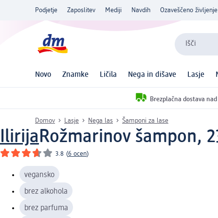
Podjetje
Zaposlitev
Mediji
Navdih
Ozaveščeno življenje
Išči
Novo
Znamke
Ličila
Nega in dišave
Lasje
Brezplačna dostava nad
Domov
Lasje
Nega las
Šamponi za lase
Ilirija
Rožmarinov šampon, 2
3.8
(
6 ocen
)
vegansko
brez alkohola
brez parfuma