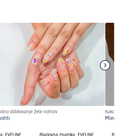
olno oblikovanje žele nohtov
Kako ustvariti 
nohti
Mlečni nohti:
a: EVELINE
Blagovna znamka: EVELINE
Blagovna z