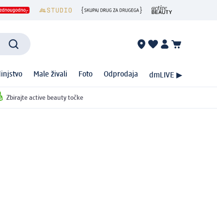
injstvo
Male živali
Foto
Odprodaja
dmLIVE ▶
Zbirajte active beauty točke