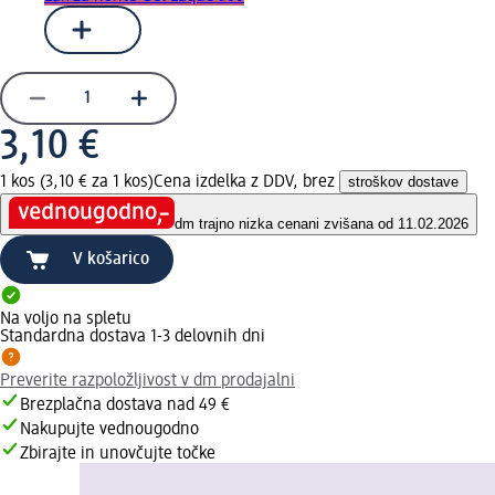
3,10 €
1 kos (3,10 € za 1 kos)
Cena izdelka z DDV, brez
stroškov dostave
dm trajno nizka cena
ni zvišana od 11.02.2026
V košarico
Na voljo na spletu
Standardna dostava 1-3 delovnih dni
Preverite razpoložljivost v dm prodajalni
Brezplačna dostava nad 49 €
Nakupujte vednougodno
Zbirajte in unovčujte točke