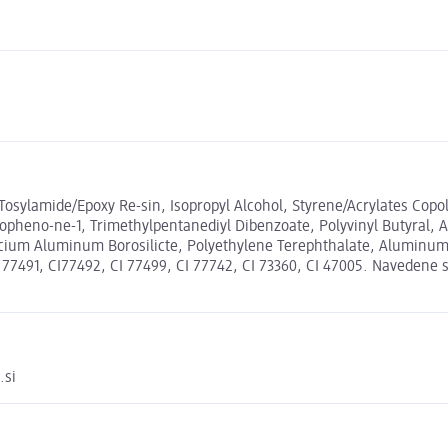
e, Tosylamide/Epoxy Re-sin, Isopropyl Alcohol, Styrene/Acrylates Cop
opheno-ne-1, Trimethylpentanediyl Dibenzoate, Polyvinyl Butyral, Al
lcium Aluminum Borosilicte, Polyethylene Terephthalate, Aluminum P
I 77491, CI77492, CI 77499, CI 77742, CI 73360, CI 47005. Navedene se
.si