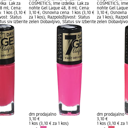
lka: Lak za
COSMETICS; Ime izdelka: Lak za
COSMETICS; Ime 
 8 ml; Cena:
nohte Gel Laque 48, 8 ml; Cena:
nohte Gel Laque
 1 kos (3,10 €
3,10 €; Osnovna cena: 1 kos (3,10 €
3,10 €; Osnovna 
ivost: Status
za 1 kos); Razpoložljivost: Status
za 1 kos); Razpol
tus siv Izberite
zelen Dobavljivo, Status siv Izberite
zelen Dobavljivo,
dm prodajalno
dm prodajalno
3,10 €
3,10 €
)
1 kos (3,10 € za 1 kos)
1 kos (3,10 € za 1