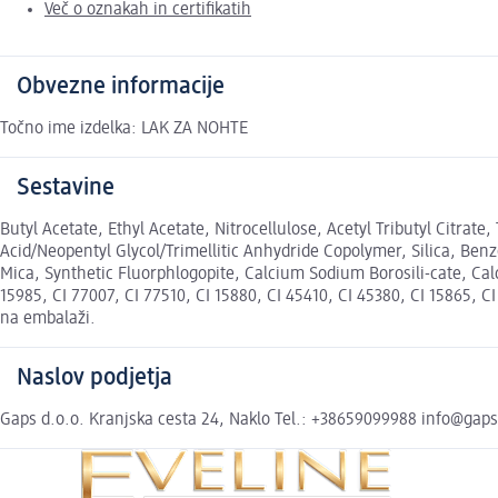
Več o oznakah in certifikatih
Obvezne informacije
Točno ime izdelka: LAK ZA NOHTE
Sestavine
Butyl Acetate, Ethyl Acetate, Nitrocellulose, Acetyl Tributyl Citrat
Acid/Neopentyl Glycol/Trimellitic Anhydride Copolymer, Silica, Benz
Mica, Synthetic Fluorphlogopite, Calcium Sodium Borosili-cate, Ca
15985, CI 77007, CI 77510, CI 15880, CI 45410, CI 45380, CI 15865, C
na embalaži.
Naslov podjetja
Gaps d.o.o. Kranjska cesta 24, Naklo Tel.: +38659099988 info@gaps