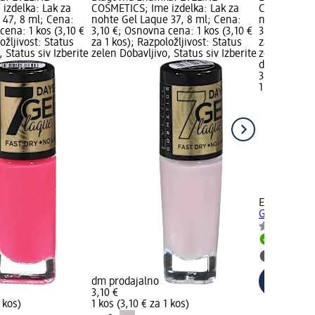
izdelka: Lak za
COSMETICS; Ime izdelka: Lak za
COSMETICS; 
 47, 8 ml; Cena:
nohte Gel Laque 37, 8 ml; Cena:
nohte Gel L
cena: 1 kos (3,10 €
3,10 €; Osnovna cena: 1 kos (3,10 €
3,10 €; Osno
ožljivost: Status
za 1 kos); Razpoložljivost: Status
za 1 kos); R
 Status siv Izberite
zelen Dobavljivo, Status siv Izberite
zelen Dobavl
dm prodaja
3,10 €
1 kos (3,10 €
+9
EVELINE CO
Gel Laque 5
Dobavlji
Izberite
dm prodajalno
3,10 €
 kos)
1 kos (3,10 € za 1 kos)