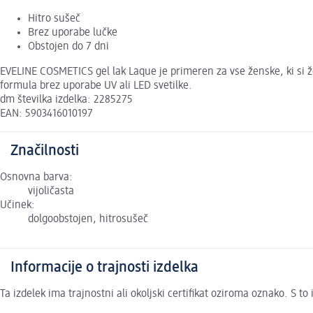
Hitro sušeč
Brez uporabe lučke
Obstojen do 7 dni
EVELINE COSMETICS gel lak Laque je primeren za vse ženske, ki si ž
formula brez uporabe UV ali LED svetilke.
dm številka izdelka: 2285275
EAN: 5903416010197
Značilnosti
Osnovna barva:
vijoličasta
Učinek:
dolgoobstojen, hitrosušeč
Informacije o trajnosti izdelka
Ta izdelek ima trajnostni ali okoljski certifikat oziroma oznako. S 