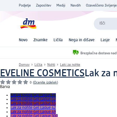
Podjetje
Zaposlitev
Mediji
Navdih
Ozaveščeno življenje
Išči
Novo
Znamke
Ličila
Nega in dišave
Lasje
Brezplačna dostava nad
Domov
Ličila
Nohti
Laki za nohte
EVELINE COSMETICS
Lak za 
0
(
Ocenite izdelek
)
Barva
Lak za nohte Gel Laque 57
Lak za nohte Gel Laque 52
Lak za nohte Gel Laque 55
Lak za nohte Gel Laque 42
Lak za nohte Gel Laque 49
Lak za nohte Gel Laque 300