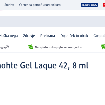
Storitve
Center za pomoč uporabnikom
Moška nega
Zdravje
Prehrana
Dojenček in otrok
Gospod
(1)
Na spletu nakupujte vednougodno
 49 €
nohte Gel Laque 42, 8 ml