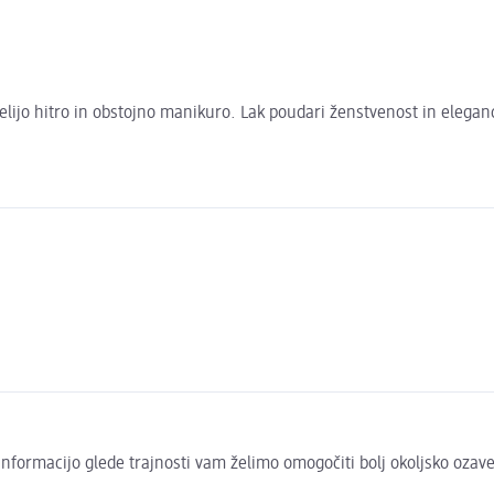
elijo hitro in obstojno manikuro. Lak poudari ženstvenost in elega
to informacijo glede trajnosti vam želimo omogočiti bolj okoljsko oza