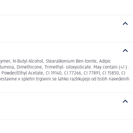
olymer, N-Butyl Alcohol, Stearalkonium Ben-tonite, Adipic
umina, Dimethicone, Trimethyl- siloxysilicate. May contain (+/-) :
owder/Ethyl Acetate, CI 19140, CI 77266, CI 77891, CI 15850, CI
stavine v spletni trgovini se lahko razlikujejo od tistih navedenih