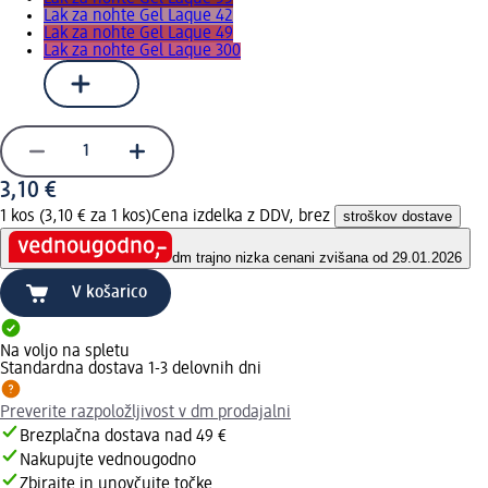
Lak za nohte Gel Laque 42
Lak za nohte Gel Laque 49
Lak za nohte Gel Laque 300
3,10 €
1 kos (3,10 € za 1 kos)
Cena izdelka z DDV, brez
stroškov dostave
dm trajno nizka cena
ni zvišana od 29.01.2026
V košarico
Na voljo na spletu
Standardna dostava 1-3 delovnih dni
Preverite razpoložljivost v dm prodajalni
Brezplačna dostava nad 49 €
Nakupujte vednougodno
Zbirajte in unovčujte točke