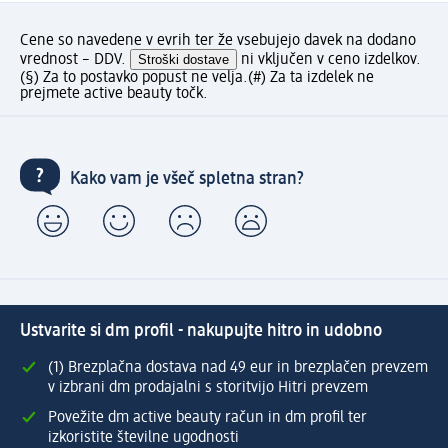
Cene so navedene v evrih ter že vsebujejo davek na dodano
vrednost – DDV.
Stroški dostave
ni vključen v ceno izdelkov.
(§) Za to postavko popust ne velja.
(#) Za ta izdelek ne
prejmete active beauty točk.
Kako vam je všeč spletna stran?
Ustvarite si dm profil - nakupujte hitro in udobno
(1) Brezplačna dostava nad 49 eur in brezplačen prevzem
v izbrani dm prodajalni s storitvijo Hitri prevzem
Povežite dm active beauty račun in dm profil ter
izkoristite številne ugodnosti