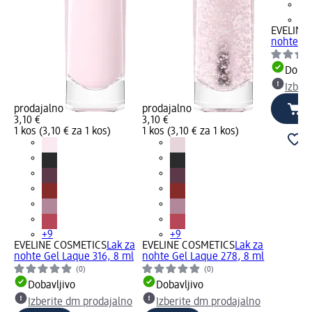
+9
EVELINE
nohte Ge
Dobav
Izber
prodajalno
prodajalno
3,10 €
3,10 €
1 kos (3,10 € za 1 kos)
1 kos (3,10 € za 1 kos)
+9
+9
EVELINE COSMETICS
Lak za
EVELINE COSMETICS
Lak za
nohte Gel Laque 316, 8 ml
nohte Gel Laque 278, 8 ml
(0)
(0)
Dobavljivo
Dobavljivo
Izberite dm prodajalno
Izberite dm prodajalno