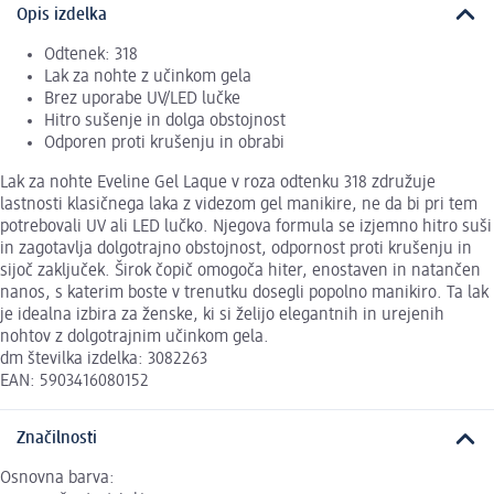
Opis izdelka
Odtenek: 318
Lak za nohte z učinkom gela
Brez uporabe UV/LED lučke
Hitro sušenje in dolga obstojnost
Odporen proti krušenju in obrabi
Lak za nohte Eveline Gel Laque v roza odtenku 318 združuje
lastnosti klasičnega laka z videzom gel manikire, ne da bi pri tem
potrebovali UV ali LED lučko. Njegova formula se izjemno hitro suši
in zagotavlja dolgotrajno obstojnost, odpornost proti krušenju in
sijoč zaključek. Širok čopič omogoča hiter, enostaven in natančen
nanos, s katerim boste v trenutku dosegli popolno manikiro. Ta lak
je idealna izbira za ženske, ki si želijo elegantnih in urejenih
nohtov z dolgotrajnim učinkom gela.
dm številka izdelka: 3082263
EAN: 5903416080152
Značilnosti
Osnovna barva: