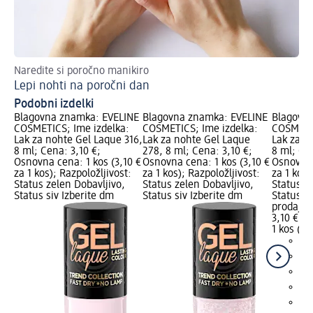
Naredite si poročno manikiro
Že
Lepi nohti na poročni dan
Ma
Podobni izdelki
Blagovna znamka: EVELINE
Blagovna znamka: EVELINE
Blagovn
COSMETICS; Ime izdelka:
COSMETICS; Ime izdelka:
COSMETIC
Lak za nohte Gel Laque 316,
Lak za nohte Gel Laque
Lak za n
8 ml; Cena: 3,10 €;
278, 8 ml; Cena: 3,10 €;
8 ml; Cen
Osnovna cena: 1 kos (3,10 €
Osnovna cena: 1 kos (3,10 €
Osnovna 
za 1 kos); Razpoložljivost:
za 1 kos); Razpoložljivost:
za 1 kos)
Status zelen Dobavljivo,
Status zelen Dobavljivo,
Status z
Status siv Izberite dm
Status siv Izberite dm
Status si
prodajal
3,10 €
1 kos (3,