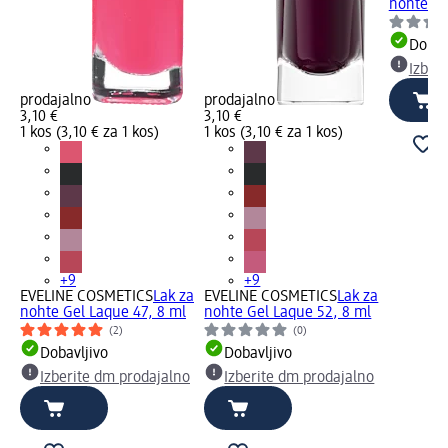
nohte Ge
Dobav
Izber
prodajalno
prodajalno
3,10 €
3,10 €
1 kos (3,10 € za 1 kos)
1 kos (3,10 € za 1 kos)
+9
+9
EVELINE COSMETICS
Lak za
EVELINE COSMETICS
Lak za
nohte Gel Laque 47, 8 ml
nohte Gel Laque 52, 8 ml
(2)
(0)
Dobavljivo
Dobavljivo
Izberite dm prodajalno
Izberite dm prodajalno