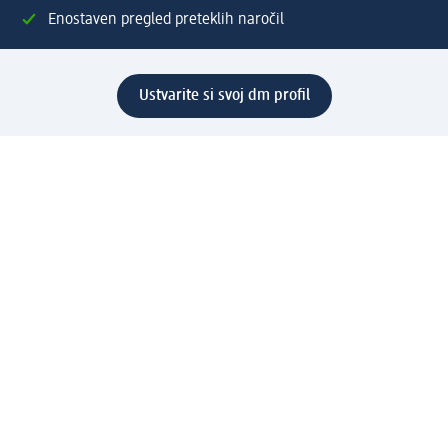
Enostaven pregled preteklih naročil
Ustvarite si svoj dm profil
Pomoč
Ugodnosti in storitve
Center za pomoč uporabnikom
Dostava
Vračila in menjave
Podjetje
O nas
Družbena odgovornost
Zaposlitev
Mediji
dm svet