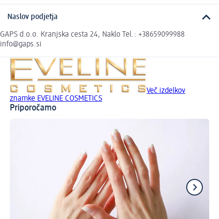
Naslov podjetja
GAPS d.o.o. Kranjska cesta 24, Naklo Tel.: +38659099988
info@gaps.si
Več izdelkov
znamke EVELINE COSMETICS
Priporočamo