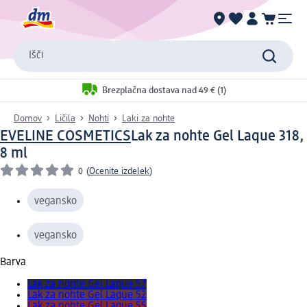
Išči
Brezplačna dostava nad 49 € (1)
Domov
Ličila
Nohti
Laki za nohte
EVELINE COSMETICS
Lak za nohte Gel Laque 318,
8 ml
0
(
Ocenite izdelek
)
vegansko
vegansko
Barva
Lak za nohte Gel Laque 57
Lak za nohte Gel Laque 52
Lak za nohte Gel Laque 55