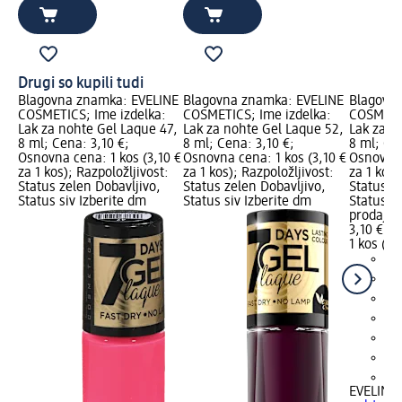
Drugi so kupili tudi
Blagovna znamka: EVELINE
Blagovna znamka: EVELINE
Blagovn
COSMETICS; Ime izdelka:
COSMETICS; Ime izdelka:
COSMETIC
Lak za nohte Gel Laque 47,
Lak za nohte Gel Laque 52,
Lak za n
8 ml; Cena: 3,10 €;
8 ml; Cena: 3,10 €;
8 ml; Cen
Osnovna cena: 1 kos (3,10 €
Osnovna cena: 1 kos (3,10 €
Osnovna 
za 1 kos); Razpoložljivost:
za 1 kos); Razpoložljivost:
za 1 kos)
Status zelen Dobavljivo,
Status zelen Dobavljivo,
Status z
Status siv Izberite dm
Status siv Izberite dm
Status si
prodajal
3,10 €
1 kos (3,
+9
EVELINE