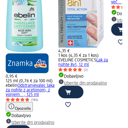
več..., 1
Dobav
Izber
4,35 €
1 kos (4,35 € za 1 kos)
EVELINE COSMETICS
Lak za
nohte 8v1, 12 ml
(2)
0,95 €
Dobavljivo
125 ml (0,76 € za 100 ml)
Izberite dm prodajalno
ebelin
Odstranjevalec laka
za nohte z acetonom, z
vonjem..., 125 ml
(184)
Opozorila
Dobavljivo
Izberite dm prodajalno