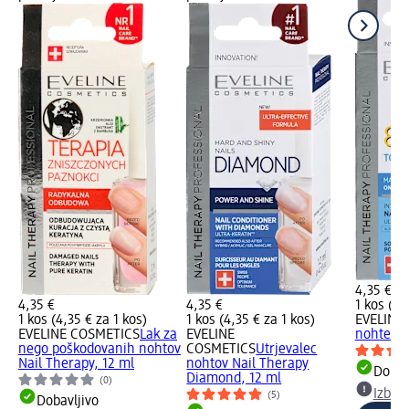
4,35 €
4,35 €
4,35 €
1 kos (4,
1 kos (4,35 € za 1 kos)
1 kos (4,35 € za 1 kos)
EVELINE
EVELINE COSMETICS
Lak za
EVELINE
nohte 8v
nego poškodovanih nohtov
COSMETICS
Utrjevalec
Nail Therapy, 12 ml
nohtov Nail Therapy
Dobav
Diamond, 12 ml
(0)
Izber
(5)
Dobavljivo