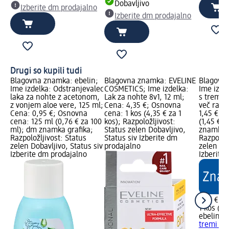
Dobavljivo
Izberite dm prodajalno
Izberite dm prodajalno
Drugi so kupili tudi
Blagovna znamka: ebelin;
Blagovna znamka: EVELINE
Blagovna
Ime izdelka: Odstranjevalec
COSMETICS; Ime izdelka:
Ime izdel
laka za nohte z acetonom,
Lak za nohte 8v1, 12 ml;
s tremi p
z vonjem aloe vere, 125 ml;
Cena: 4,35 €; Osnovna
več razli
Cena: 0,95 €; Osnovna
cena: 1 kos (4,35 € za 1
1,45 €; 
cena: 125 ml (0,76 € za 100
kos); Razpoložljivost:
(1,45 € z
ml); dm znamka grafika;
Status zelen Dobavljivo,
znamka g
Razpoložljivost: Status
Status siv Izberite dm
Razpoložl
zelen Dobavljivo, Status siv
prodajalno
zelen Dob
Izberite dm prodajalno
Izberite
1,45 €
1 kos (1,
ebelin
Pi
tremi pol