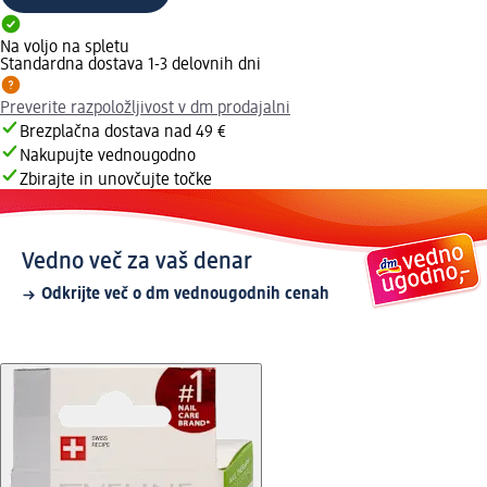
Na voljo na spletu
Standardna dostava 1-3 delovnih dni
Preverite razpoložljivost v dm prodajalni
Brezplačna dostava nad 49 €
Nakupujte vednougodno
Zbirajte in unovčujte točke
Vedno več za vaš denar
Odkrijte več o dm vednougodnih cenah