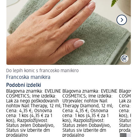
Do lepih konic s francosko manikiro
Ma
Francoska manikira
No
Podobni izdelki
Blagovna znamka: EVELINE
Blagovna znamka: EVELINE
Blagovn
COSMETICS; Ime izdelka:
COSMETICS; Ime izdelka:
COSMETIC
Lak za nego poškodovanih
Utrjevalec nohtov Nail
Lak za no
nohtov Nail Therapy, 12 ml;
Therapy Diamond, 12 ml;
Cena: 4,
Cena: 4,35 €; Osnovna
Cena: 4,35 €; Osnovna
cena: 1 k
cena: 1 kos (4,35 € za 1
cena: 1 kos (4,35 € za 1
kos); Raz
kos); Razpoložljivost:
kos); Razpoložljivost:
Status z
Status zelen Dobavljivo,
Status zelen Dobavljivo,
Status si
Status siv Izberite dm
Status siv Izberite dm
prodajal
prodajalno
prodajalno