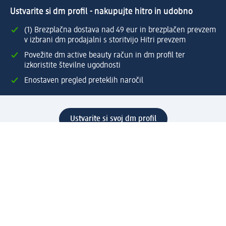
Ustvarite si dm profil - nakupujte hitro in udobno
(1) Brezplačna dostava nad 49 eur in brezplačen prevzem
v izbrani dm prodajalni s storitvijo Hitri prevzem
Povežite dm active beauty račun in dm profil ter
izkoristite številne ugodnosti
Enostaven pregled preteklih naročil
Ustvarite si svoj dm profil
Pomoč
Ugodnosti in storitve
Center za pomoč uporabnikom
Dostava
Vračila in menjave
Podjetje