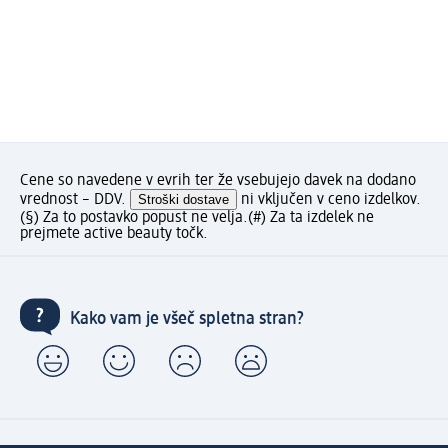
Cene so navedene v evrih ter že vsebujejo davek na dodano
vrednost – DDV.
Stroški dostave
ni vključen v ceno izdelkov.
(§) Za to postavko popust ne velja.
(#) Za ta izdelek ne
prejmete active beauty točk.
Kako vam je všeč spletna stran?