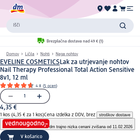
Išči
Brezplačna dostava nad 49 € (1)
Domov
Ličila
Nohti
Nega nohtov
EVELINE COSMETICS
Lak za utrjevanje nohtov
Nail Therapy Professional Total Action Sensitive
8v1, 12 ml
4.8
(
5 ocen
)
4,35 €
1 kos (4,35 € za 1 kos)
Cena izdelka z DDV, brez
stroškov dostave
dm trajno nizka cena
ni zvišana od 11.02.2026
V košarico