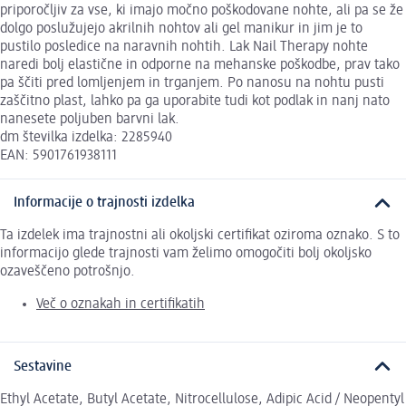
priporočljiv za vse, ki imajo močno poškodovane nohte, ali pa se že
dolgo poslužujejo akrilnih nohtov ali gel manikur in jim je to
pustilo posledice na naravnih nohtih. Lak Nail Therapy nohte
naredi bolj elastične in odporne na mehanske poškodbe, prav tako
pa ščiti pred lomljenjem in trganjem. Po nanosu na nohtu pusti
zaščitno plast, lahko pa ga uporabite tudi kot podlak in nanj nato
nanesete poljuben barvni lak.
dm številka izdelka: 2285940
EAN: 5901761938111
Informacije o trajnosti izdelka
Ta izdelek ima trajnostni ali okoljski certifikat oziroma oznako. S to
informacijo glede trajnosti vam želimo omogočiti bolj okoljsko
ozaveščeno potrošnjo.
Več o oznakah in certifikatih
Sestavine
Ethyl Acetate, Butyl Acetate, Nitrocellulose, Adipic Acid / Neopentyl