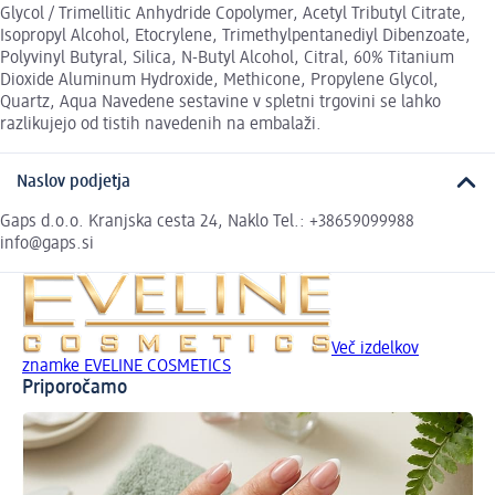
Glycol / Trimellitic Anhydride Copolymer, Acetyl Tributyl Citrate,
Isopropyl Alcohol, Etocrylene, Trimethylpentanediyl Dibenzoate,
Polyvinyl Butyral, Silica, N-Butyl Alcohol, Citral, 60% Titanium
Dioxide Aluminum Hydroxide, Methicone, Propylene Glycol,
Quartz, Aqua Navedene sestavine v spletni trgovini se lahko
razlikujejo od tistih navedenih na embalaži.
Naslov podjetja
Gaps d.o.o. Kranjska cesta 24, Naklo Tel.: +38659099988
info@gaps.si
Več izdelkov
znamke EVELINE COSMETICS
Priporočamo