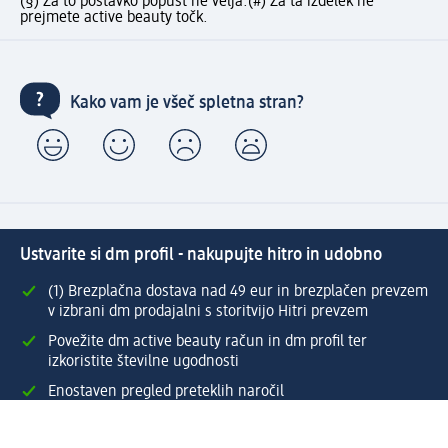
(§) Za to postavko popust ne velja.
(#) Za ta izdelek ne
prejmete active beauty točk.
Kako vam je všeč spletna stran?
Ustvarite si dm profil - nakupujte hitro in udobno
(1) Brezplačna dostava nad 49 eur in brezplačen prevzem
v izbrani dm prodajalni s storitvijo Hitri prevzem
Povežite dm active beauty račun in dm profil ter
izkoristite številne ugodnosti
Enostaven pregled preteklih naročil