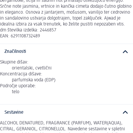
bergamotke, ličija in sadnih not prinašajo osvežujočo energijo.
Srčne note jasmina, vrtnice in kančka cimeta dodajo čutno globino
in eleganco. Osnova z jantarjem, mošusom, vanilijo ter cedrovino
in sandalovino ustvarja dolgotrajen, topel zaključek. Ajwad je
idealna izbira za vsak trenutek, ko želite pustiti nepozaben vtis.
dm številka izdelka: 2446857
EAN: 6291108732489
Značilnosti
Skupine dišav:
orientalski, cvetlični
Koncentracija dišave:
parfumska voda (EDP)
Področje uporabe:
telo
Sestavine
ALCOHOL DENATURED, FRAGRANCE (PARFUM), WATER(AQUA),
CITRAL, GERANIOL, CITRONELLOL. Navedene sestavine v spletni