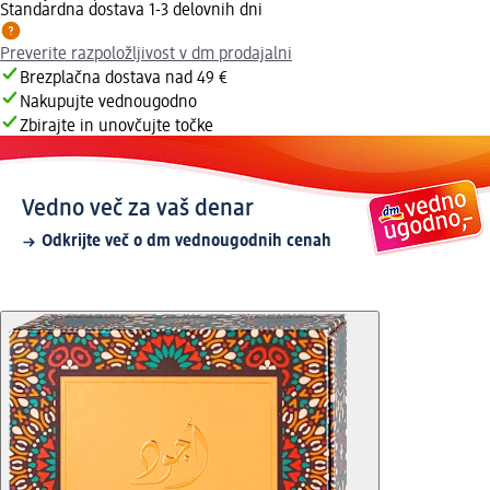
Standardna dostava 1-3 delovnih dni
Preverite razpoložljivost v dm prodajalni
Brezplačna dostava nad 49 €
Nakupujte vednougodno
Zbirajte in unovčujte točke
Vedno več za vaš denar
Odkrijte več o dm vednougodnih cenah