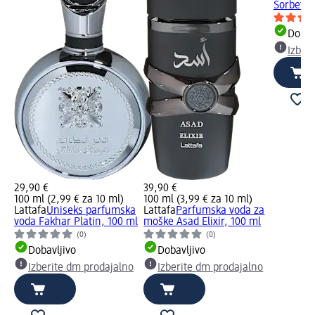
Sorbet, 
Dobav
Izber
29,90 €
39,90 €
100 ml (2,99 € za 10 ml)
100 ml (3,99 € za 10 ml)
Lattafa
Uniseks parfumska
Lattafa
Parfumska voda za
voda Fakhar Platin, 100 ml
moške Asad Elixir, 100 ml
(0)
(0)
Dobavljivo
Dobavljivo
Izberite dm prodajalno
Izberite dm prodajalno