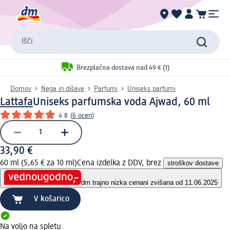
Išči
Brezplačna dostava nad 49 € (1)
Domov
Nega in dišave
Parfumi
Uniseks parfumi
Lattafa
Uniseks parfumska voda Ajwad, 60 ml
4.8
(
6 ocen
)
33,90 €
60 ml (5,65 € za 10 ml)
Cena izdelka z DDV, brez
stroškov dostave
dm trajno nizka cena
ni zvišana od 11.06.2025
V košarico
Na voljo na spletu