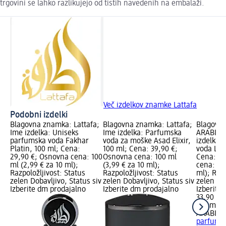
trgovini se lahko razlikujejo od tistih navedenih na embalaži.
Več izdelkov znamke Lattafa
Podobni izdelki
Blagovna znamka: Lattafa;
Blagovna znamka: Lattafa;
Blagovn
Ime izdelka: Uniseks
Ime izdelka: Parfumska
ARABIYAT
parfumska voda Fakhar
voda za moške Asad Elixir,
izdelka:
Platin, 100 ml; Cena:
100 ml; Cena: 39,90 €;
voda Lem
29,90 €; Osnovna cena: 100
Osnovna cena: 100 ml
Cena: 33
ml (2,99 € za 10 ml);
(3,99 € za 10 ml);
cena: 100
Razpoložljivost: Status
Razpoložljivost: Status
ml); Razp
zelen Dobavljivo, Status siv
zelen Dobavljivo, Status siv
zelen Dob
Izberite dm prodajalno
Izberite dm prodajalno
Izberite
33,90 €
100 ml (3
ARABIYA
parfums