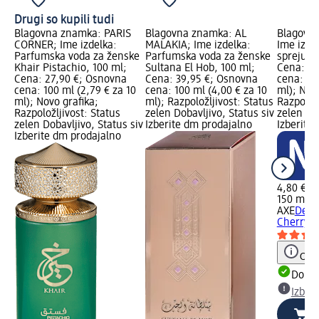
Drugi so kupili tudi
Blagovna znamka: PARIS
Blagovna znamka: AL
Blagovn
CORNER; Ime izdelka:
MALAKIA; Ime izdelka:
Ime izde
Parfumska voda za ženske
Parfumska voda za ženske
spreju C
Khair Pistachio, 100 ml;
Sultana El Hob, 100 ml;
Cena: 4,
Cena: 27,90 €; Osnovna
Cena: 39,95 €; Osnovna
cena: 15
cena: 100 ml (2,79 € za 10
cena: 100 ml (4,00 € za 10
ml); Novo
ml); Novo grafika;
ml); Razpoložljivost: Status
Razpoložl
Razpoložljivost: Status
zelen Dobavljivo, Status siv
zelen Dob
zelen Dobavljivo, Status siv
Izberite dm prodajalno
Izberite
Izberite dm prodajalno
4,80 €
150 ml (3
AXE
Deod
Cherry F
Opoz
Dobav
Izber