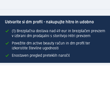
Ustvarite si dm profil - nakupujte hitro in udobno
(1) Brezplačna dostava nad 49 eur in brezplačen prevzem
v izbrani dm prodajalni s storitvijo Hitri prevzem
Povežite dm active beauty račun in dm profil ter
izkoristite številne ugodnosti
Enostaven pregled preteklih naročil
Ustvarite si svoj dm profil
Pomoč
Ugodnosti in storitve
Center za pomoč uporabnikom
Dostava
Vračila in menjave