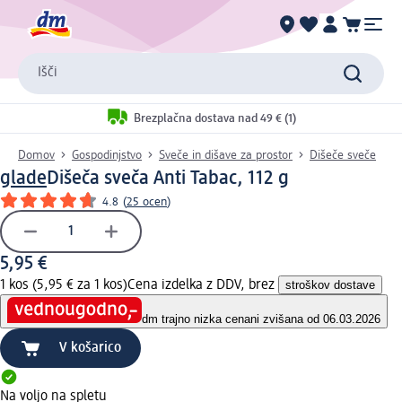
Išči
Brezplačna dostava nad 49 € (1)
Domov
Gospodinjstvo
Sveče in dišave za prostor
Dišeče sveče
glade
Dišeča sveča Anti Tabac, 112 g
4.8
(
25 ocen
)
5,95 €
1 kos (5,95 € za 1 kos)
Cena izdelka z DDV, brez
stroškov dostave
dm trajno nizka cena
ni zvišana od 06.03.2026
V košarico
Na voljo na spletu