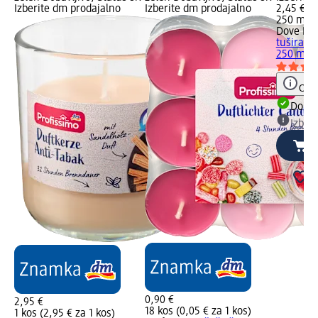
Izberite dm prodajalno
Izberite dm prodajalno
2,45 €
250 ml (
Dove ME
tuširanj
250 ml
Opoz
Dobav
Izber
0,90 €
2,95 €
18 kos (0,05 € za 1 kos)
1 kos (2,95 € za 1 kos)