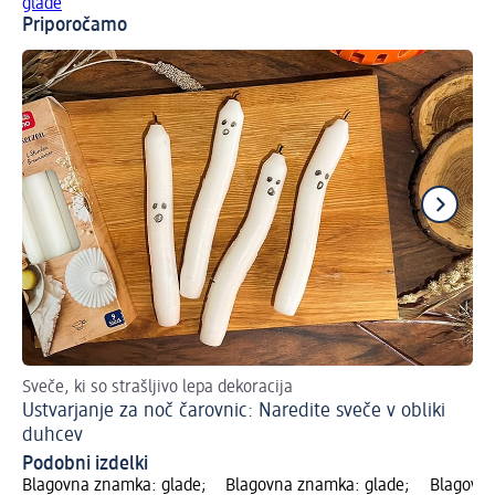
glade
Priporočamo
Sveče, ki so strašljivo lepa dekoracija
Hi
Ustvarjanje za noč čarovnic: Naredite sveče v obliki
Na
duhcev
Podobni izdelki
Blagovna znamka: glade;
Blagovna znamka: glade;
Blagovna