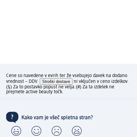
Cene so navedene v evrih ter že vsebujejo davek na dodano
vrednost – DDV.
Stroški dostave
ni vključen v ceno izdelkov.
(§) Za to postavko popust ne velja.
(#) Za ta izdelek ne
prejmete active beauty točk.
Kako vam je všeč spletna stran?