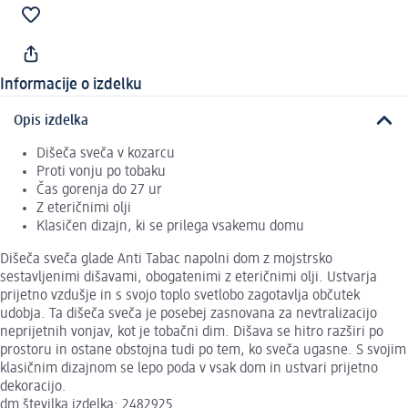
Informacije o izdelku
Opis izdelka
Dišeča sveča v kozarcu
Proti vonju po tobaku
Čas gorenja do 27 ur
Z eteričnimi olji
Klasičen dizajn, ki se prilega vsakemu domu
Dišeča sveča glade Anti Tabac napolni dom z mojstrsko
sestavljenimi dišavami, obogatenimi z eteričnimi olji. Ustvarja
prijetno vzdušje in s svojo toplo svetlobo zagotavlja občutek
udobja. Ta dišeča sveča je posebej zasnovana za nevtralizacijo
neprijetnih vonjav, kot je tobačni dim. Dišava se hitro razširi po
prostoru in ostane obstojna tudi po tem, ko sveča ugasne. S svojim
klasičnim dizajnom se lepo poda v vsak dom in ustvari prijetno
dekoracijo.
dm številka izdelka: 2482925