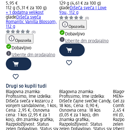
5,95 €
129 g (4,61 € za 100 g)
112 g (5,31 € za 100 g)
glade
Dišeča sveča I Love
+ 1 dodatna velikost
You, 112 g
glade
Dišeča sveča
(0)
Romantic Vanilla Blossom,
112 g
Opozorila
(0)
Dobavljivo
Opozorila
Izberite dm prodajalno
Dobavljivo
Izberite dm prodajalno
Drugi so kupili tudi
Blagovna znamka:
Blagovna znamka:
Blagovn
Profissimo; Ime izdelka:
Profissimo; Ime izdelka:
MEN+CARE
Dišeča sveča v kozarcu z
Dišeče čajne svečke Candy,
Gel za t
vonjem sandalovine, 1 kos;
18 kos; Cena: 0,90 €;
Comfort,
Cena: 2,95 €; Osnovna
Osnovna cena: 18 kos
2,45 €; 
cena: 1 kos (2,95 € za 1
(0,05 € za 1 kos); dm
ml (0,98 
kos); dm znamka grafika;
znamka grafika;
Razpoložl
Razpoložljivost: Status
Razpoložljivost: Status
zelen Dob
zelen Dobavljivo, Status siv
zelen Dobavljivo, Status siv
Izberite