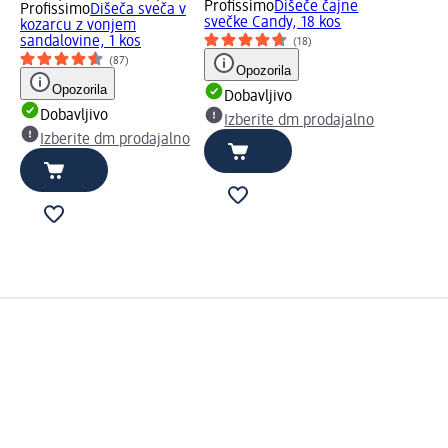
Profissimo
Dišeče čajne
Profissimo
Dišeča sveča v
svečke Candy, 18 kos
kozarcu z vonjem
sandalovine, 1 kos
(18)
(87)
Opozorila
Opozorila
Dobavljivo
Dobavljivo
Izberite dm prodajalno
Izberite dm prodajalno