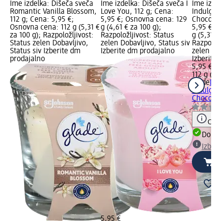
Ime izdelka: Dišeča sveča
Ime izdelka: Dišeča sveča I
Ime izde
Romantic Vanilla Blossom,
Love You, 112 g; Cena:
Indulgin
112 g; Cena: 5,95 €;
5,95 €; Osnovna cena: 129
Chocolat
Osnovna cena: 112 g (5,31 €
g (4,61 € za 100 g);
5,95 €; 
za 100 g); Razpoložljivost:
Razpoložljivost: Status
g (5,31 €
Status zelen Dobavljivo,
zelen Dobavljivo, Status siv
Razpoložl
Status siv Izberite dm
Izberite dm prodajalno
zelen Dob
prodajalno
Izberite
5,95 €
112 g (5,
glade
Diš
Indulgin
Chocolat
Opoz
Dobav
Izber
5,95 €