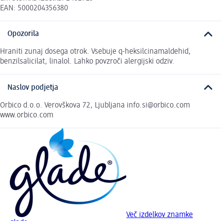
EAN: 5000204356380
Opozorila
Hraniti zunaj dosega otrok. Vsebuje q-heksilcinamaldehid,
benzilsalicilat, linalol. Lahko povzroči alergijski odziv.
Naslov podjetja
Orbico d.o.o. Verovškova 72, Ljubljana info.si@orbico.com
www.orbico.com
Več izdelkov znamke