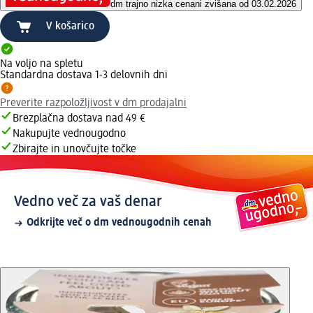
dm trajno nizka cena
ni zvišana od 03.02.2026
V košarico
Na voljo na spletu
Standardna dostava 1-3 delovnih dni
Preverite razpoložljivost v dm prodajalni
Brezplačna dostava nad 49 €
Nakupujte vednougodno
Zbirajte in unovčujte točke
Vedno več za vaš denar
Odkrijte več o dm vednougodnih cenah