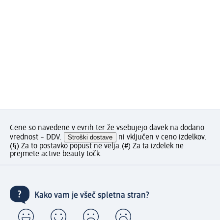
Cene so navedene v evrih ter že vsebujejo davek na dodano
vrednost – DDV.
Stroški dostave
ni vključen v ceno izdelkov.
(§) Za to postavko popust ne velja.
(#) Za ta izdelek ne
prejmete active beauty točk.
Kako vam je všeč spletna stran?