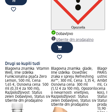
Opozorila
Dobavljivo
Izberite dm prodajalno
Drugi so kupili tudi
Blagovna znamka: Vitamin
Blagovna znamka: glade;
Blagovn
Well; Ime izdelka:
Ime izdelka: Osvežilec
PARiS; Im
Funkcionalna pijača Zero
zraka v spreju Refreshing
ustnice 
Lemon, 500 ml; Cena:
Air™, 300 ml; Cena: 3,35 €;
Ambition
1,65 €; Osnovna cena: 500
Osnovna cena: 300 ml
ml; Cena
ml (0,33 € za 100 ml);
(1,12 € za 100 ml); Opozorilo
cena: 1 k
Razpoložljivost: Status
o nevarnosti: vnetljivo;
kos); Raz
zelen Dobavljivo, Status siv
Razpoložljivost: Status
Status z
Izberite dm prodajalno
zelen Dobavljivo, Status siv
Status si
Izberite dm prodajalno
prodajal
13,90 €