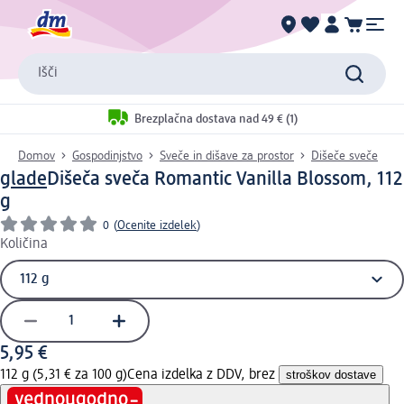
Išči
Brezplačna dostava nad 49 € (1)
Domov
Gospodinjstvo
Sveče in dišave za prostor
Dišeče sveče
glade
Dišeča sveča Romantic Vanilla Blossom, 112
g
0
(
Ocenite izdelek
)
Količina
5,95 €
112 g (5,31 € za 100 g)
Cena izdelka z DDV, brez
stroškov dostave