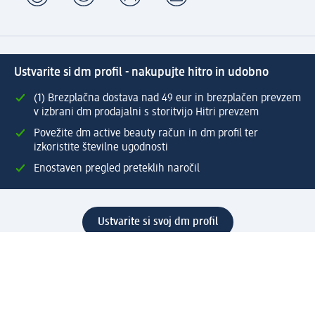
Ustvarite si dm profil - nakupujte hitro in udobno
(1) Brezplačna dostava nad 49 eur in brezplačen prevzem
v izbrani dm prodajalni s storitvijo Hitri prevzem
Povežite dm active beauty račun in dm profil ter
izkoristite številne ugodnosti
Enostaven pregled preteklih naročil
Ustvarite si svoj dm profil
Pomoč
Ugodnosti in storitve
Center za pomoč uporabnikom
Dostava
Vračila in menjave