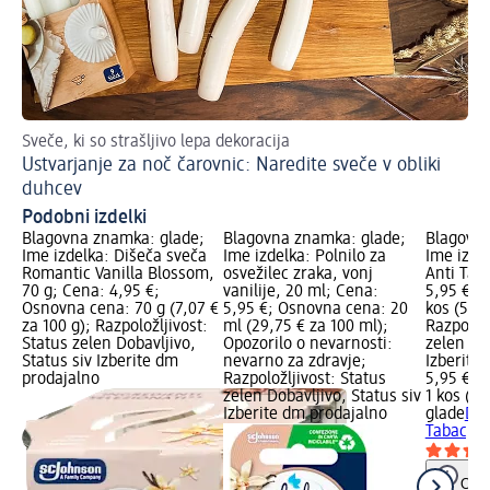
Sveče, ki so strašljivo lepa dekoracija
Hi
Ustvarjanje za noč čarovnic: Naredite sveče v obliki
Na
duhcev
Podobni izdelki
Blagovna znamka: glade;
Blagovna znamka: glade;
Blagovna
Ime izdelka: Dišeča sveča
Ime izdelka: Polnilo za
Ime izde
Romantic Vanilla Blossom,
osvežilec zraka, vonj
Anti Taba
70 g; Cena: 4,95 €;
vanilije, 20 ml; Cena:
5,95 €; 
Osnovna cena: 70 g (7,07 €
5,95 €; Osnovna cena: 20
kos (5,95
za 100 g); Razpoložljivost:
ml (29,75 € za 100 ml);
Razpoložl
Status zelen Dobavljivo,
Opozorilo o nevarnosti:
zelen Dob
Status siv Izberite dm
nevarno za zdravje;
Izberite
prodajalno
Razpoložljivost: Status
5,95 €
zelen Dobavljivo, Status siv
1 kos (5,
Izberite dm prodajalno
glade
Diš
Tabac, 11
Opoz