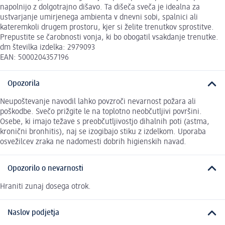
napolnijo z dolgotrajno dišavo. Ta dišeča sveča je idealna za
ustvarjanje umirjenega ambienta v dnevni sobi, spalnici ali
kateremkoli drugem prostoru, kjer si želite trenutkov sprostitve.
Prepustite se čarobnosti vonja, ki bo obogatil vsakdanje trenutke.
dm številka izdelka: 2979093
EAN: 5000204357196
Opozorila
Neupoštevanje navodil lahko povzroči nevarnost požara ali
poškodbe. Svečo prižgite le na toplotno neobčutljivi površini.
Osebe, ki imajo težave s preobčutljivostjo dihalnih poti (astma,
kronični bronhitis), naj se izogibajo stiku z izdelkom. Uporaba
osvežilcev zraka ne nadomesti dobrih higienskih navad.
Opozorilo o nevarnosti
Hraniti zunaj dosega otrok.
Naslov podjetja