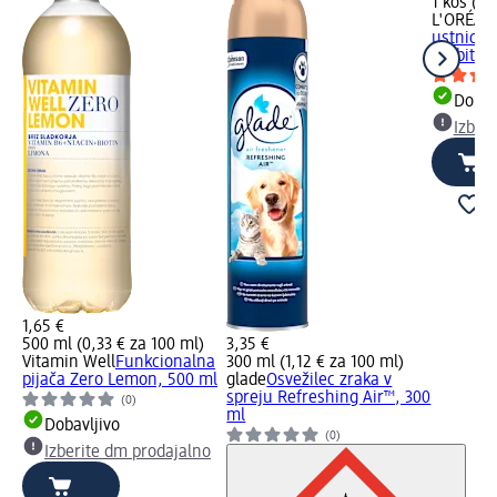
1 kos (13
L'ORÉAL 
ustnice 
Ambition,
Dobav
Izber
1,65 €
500 ml (0,33 € za 100 ml)
3,35 €
Vitamin Well
Funkcionalna
300 ml (1,12 € za 100 ml)
pijača Zero Lemon, 500 ml
glade
Osvežilec zraka v
spreju Refreshing Air™, 300
(0)
ml
Dobavljivo
(0)
Izberite dm prodajalno