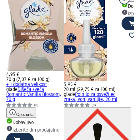
Dobav
Izber
4,95 €
70 g (7,07 € za 100 g)
+ 1 dodatna velikost
5,95 €
glade
Dišeča sveča
20 ml (29,75 € za 100 ml)
Romantic Vanilla Blossom,
glade
Polnilo za osvežilec
70 g
zraka, vonj vanilije, 20 ml
(0)
(0)
Opozorila
Dobavljivo
Izberite dm prodajalno