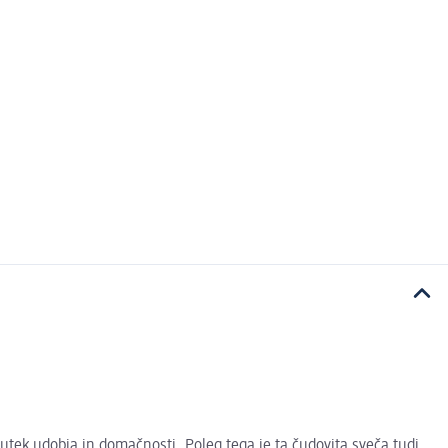
čutek udobja in domačnosti. Poleg tega je ta čudovita sveča tudi