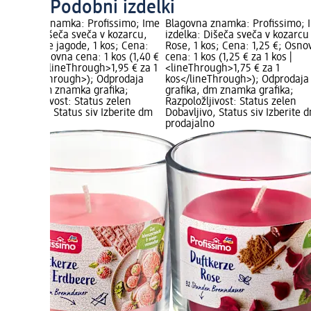
Podobni izdelki
Blagovna znamka: Profissimo; Ime
Blagovna znamka: Profissimo; 
izdelka: Dišeča sveča v kozarcu,
izdelka: Dišeča sveča v kozarcu
vonj ledene jagode, 1 kos; Cena:
Rose, 1 kos; Cena: 1,25 €; Osn
1,40 €; Osnovna cena: 1 kos (1,40 €
cena: 1 kos (1,25 € za 1 kos |
za 1 kos | <lineThrough>1,95 € za 1
<lineThrough>1,75 € za 1
kos</lineThrough>); Odprodaja
kos</lineThrough>); Odprodaja
grafika, dm znamka grafika;
grafika, dm znamka grafika;
Razpoložljivost: Status zelen
Razpoložljivost: Status zelen
Dobavljivo, Status siv Izberite dm
Dobavljivo, Status siv Izberite 
prodajalno
prodajalno