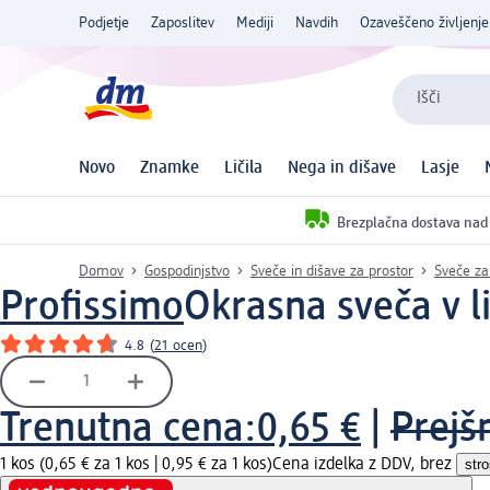
Podjetje
Zaposlitev
Mediji
Navdih
Ozaveščeno življenje
Išči
Novo
Znamke
Ličila
Nega in dišave
Lasje
Brezplačna dostava nad
Domov
Gospodinjstvo
Sveče in dišave za prostor
Sveče za
Profissimo
Okrasna sveča v li
4.8
(
21 ocen
)
Trenutna cena:
0,65 €
|
Prejš
1 kos (0,65 € za 1 kos |
0,95 € za 1 kos
)
Cena izdelka z DDV, brez
str