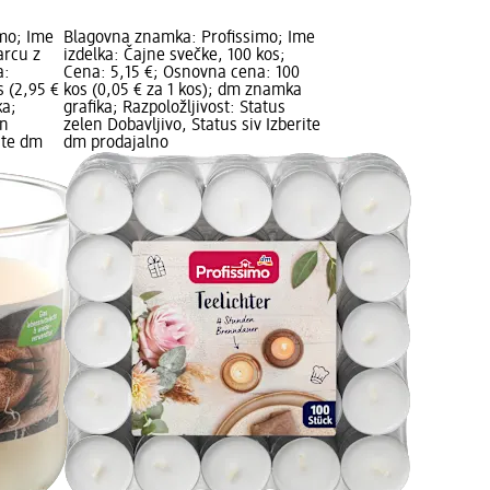
mo; Ime
Blagovna znamka: Profissimo; Ime
arcu z
izdelka: Čajne svečke, 100 kos;
a:
Cena: 5,15 €; Osnovna cena: 100
s (2,95 €
kos (0,05 € za 1 kos); dm znamka
ka;
grafika; Razpoložljivost: Status
en
zelen Dobavljivo, Status siv Izberite
rite dm
dm prodajalno