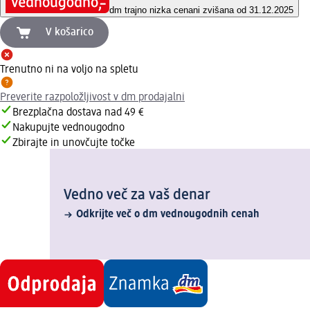
dm trajno nizka cena
ni zvišana od 31.12.2025
V košarico
Trenutno ni na voljo na spletu
Preverite razpoložljivost v dm prodajalni
Brezplačna dostava nad 49 €
Nakupujte vednougodno
Zbirajte in unovčujte točke
Vedno več za vaš denar
Odkrijte več o dm vednougodnih cenah