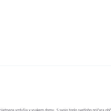
 prijetnega vzdušja v vsakem domu. S svojo toplo svetlobo pričara ob