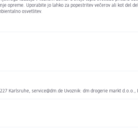
nje opreme. Uporabite jo lahko za popestritev večerov ali kot del de
mbientalno osvetlitev.
27 Karlsruhe, service@dm.de Uvoznik: dm drogerie markt d.o.o., Li