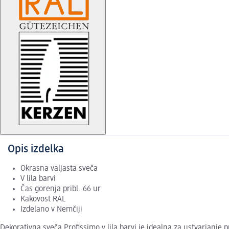
Opis izdelka
Okrasna valjasta sveča
V lila barvi
Čas gorenja pribl. 66 ur
Kakovost RAL
Izdelano v Nemčiji
Dekorativna sveča Profissimo v lila barvi je idealna za ustvarjanje