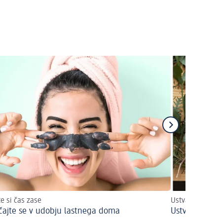
e si čas zase
Ustvarite nara
čajte se v udobju lastnega doma
Ustvarite bož