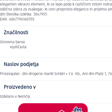
eleganten okrasni element, ki se lepo poda k različnim stilom notra
odlična izbira za vsakogar, ki ceni preprosto eleganco in prijetno a
dm številka izdelka: 3047955
EAN: 4067796160703
Značilnosti
Osnovna barva:
vijoličasta
Naslov podjetja
Proizvajalec: dm-drogerie markt GmbH + Co. KG, Am dm-Platz 1, 762
Proizvedeno v
Izdelano v Nemčiji.