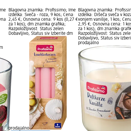
Ime
Blagovna znamka: Profissimo; Ime
Blagovna znamka: Profissi
izdelka: Sveča - roza, 9 kos; Cena:
izdelka: Dišeča sveča v koz
ovna
2,45 €; Osnovna cena: 9 kos (0,27 €
vonjem vanilije, 1 kos; Cen
za 1 kos); dm znamka grafika;
2,95 €; Osnovna cena: 1 ko
Razpoložljivost: Status zelen
za 1 kos); dm znamka grafi
Dobavljivo, Status siv Izberite dm
Razpoložljivost: Status zel
Dobavljivo, Status siv Izbe
prodajalno
dm
prodajalno