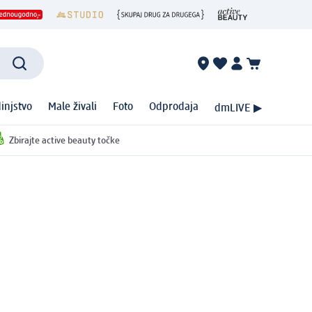
injstvo
Male živali
Foto
Odprodaja
dmLIVE ▶
Zbirajte active beauty točke