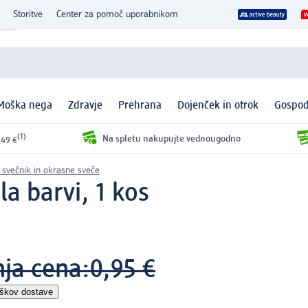
Storitve
Center za pomoč uporabnikom
Moška nega
Zdravje
Prehrana
Dojenček in otrok
Gospod
(1)
Na spletu nakupujte vednougodno
 49 €
 svečnik in okrasne sveče
la barvi, 1 kos
nja cena:
0,95 €
oškov dostave