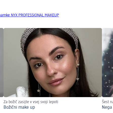
 znamke NYX PROFESSIONAL MAKEUP
Za božič zasijte v vsej svoji lepoti
Šest n
Božični make up
Nega 