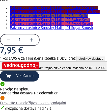
Barva
Balzam za ustnice Smushy Matte, 07 Swipe 2 Smooth
Balzam za ustnice Smushy Matte, 11 Squeeze N' Sizzle
Balzam za ustnice Smushy Matte, 06 Soft Smile
Balzam za ustnice Smushy Matte, 02 Swipe Sesh
Balzam za ustnice Smushy Matte, 03 Sweet Smack
Balzam za ustnice Smushy Matte, 01 Sugar Smush
7,95 €
1 kos (7,95 € za 1 kos)
Cena izdelka z DDV, brez
stroškov dostave
dm trajno nizka cena
ni zvišana od 07.01.2026
V košarico
Na voljo na spletu
Standardna dostava 1-3 delovnih dni
Preverite razpoložljivost v dm prodajalni
Brezplačna dostava nad 49 €