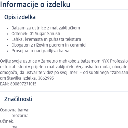
Informacije o izdelku
Opis izdelka
Balzam za ustnice z mat zaključkom
Odtenek: 01 Sugar Smush
Lahka, kremasta in puhasta tekstura
Obogaten z riževim pudrom in ceramidi
Prosojna in nadgradljiva barva
Ovijte svoje ustnice v žametno mehkobo z balzamom NYX Professio
ustnicah stopi v prijeten mat zaključek. Veganska formula, obogat
omogoča, da ustvarite videz po svoji meri – od subtilnega "zabrisan
dm številka izdelka: 3062995
EAN: 800897271015
Značilnosti
Osnovna barva:
prozorna
Učinek:
mat