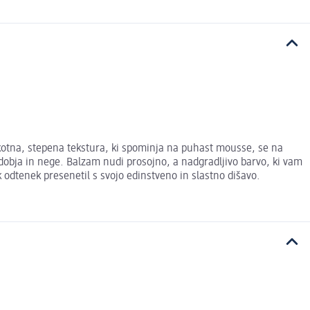
tna, stepena tekstura, ki spominja na puhast mousse, se na
dobja in nege. Balzam nudi prosojno, a nadgradljivo barvo, ki vam
 odtenek presenetil s svojo edinstveno in slastno dišavo.