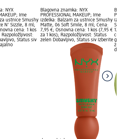
a: NYX
Blagovna znamka: NYX
Blagovna z
MAKEUP; Ime
PROFESSIONAL MAKEUP; Ime
PROFESSIO
 za ustnice Smushy
izdelka: Balzam za ustnice Smushy
izdelka: Vla
e N' Sizzle, 8 ml;
Matte, 06 Soft Smile, 8 ml; Cena:
Smushy SOS,
snovna cena: 1 kos
7,95 €; Osnovna cena: 1 kos (7,95 €
12 ml; Cena
; Razpoložljivost:
za 1 kos); Razpoložljivost: Status
cena: 1 kos 
avljivo, Status siv
zelen Dobavljivo, Status siv Izberite
grafika; Raz
dajalno
zelen Dobavl
dm prodaja