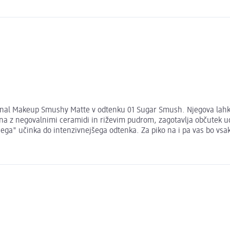
nal Makeup Smushy Matte v odtenku 01 Sugar Smush. Njegova lahko
ena z negovalnimi ceramidi in riževim pudrom, zagotavlja občutek u
ega" učinka do intenzivnejšega odtenka. Za piko na i pa vas bo vsak