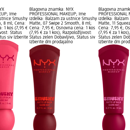
YX
Blagovna znamka: NYX
Blagovna znamk
EUP; Ime
PROFESSIONAL MAKEUP; Ime
PROFESSIONAL 
ustnice Smushy
izdelka: Balzam za ustnice Smushy
izdelka: Balzam
, 8 ml; Cena:
Matte, 07 Swipe 2 Smooth, 8 ml;
Matte, 11 Squeez
: 1 kos (7,95 €
Cena: 7,95 €; Osnovna cena: 1 kos
Cena: 7,95 €; O
ivost: Status
(7,95 € za 1 kos); Razpoložljivost:
(7,95 € za 1 kos)
tus siv Izberite
Status zelen Dobavljivo, Status siv
Status zelen Dob
Izberite dm prodajalno
Izberite dm pro