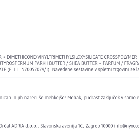
• DIMETHICONE/VINYLTRIMETHYLSILOXYSILICATE CROSSPOLYMER •
UTYROSPERMUM PARKII BUTTER / SHEA BUTTER • PARFUM / FRAGR
I.L. N70057079/1). Navedene sestavine v spletni trgovini se lahk
stnicah in jih naredi še mehkejše! Mehak, pudrast zaključek v samo e
éal ADRIA d.o.o., Slavonska avenija 1C, Zagreb 10000 info@nyxcos