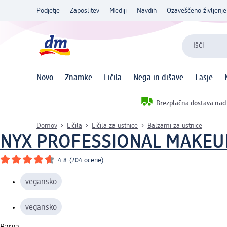
Podjetje
Zaposlitev
Mediji
Navdih
Ozaveščeno življenje
Išči
Novo
Znamke
Ličila
Nega in dišave
Lasje
Brezplačna dostava nad
Domov
Ličila
Ličila za ustnice
Balzami za ustnice
NYX PROFESSIONAL MAKEU
4.8
(
204 ocene
)
vegansko
vegansko