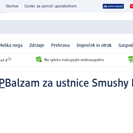
Storitve
Center za pomoč uporabnikom
Moška nega
Zdravje
Prehrana
Dojenček in otrok
Gospod
(1)
Na spletu nakupujte vednougodno
 49 €
P
Balzam za ustnice Smushy 