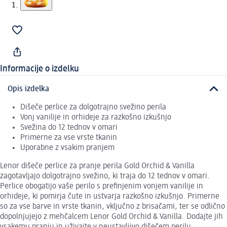
Informacije o izdelku
Opis izdelka
Dišeče perlice za dolgotrajno svežino perila
Vonj vanilije in orhideje za razkošno izkušnjo
Svežina do 12 tednov v omari
Primerne za vse vrste tkanin
Uporabne z vsakim pranjem
Lenor dišeče perlice za pranje perila Gold Orchid & Vanilla
zagotavljajo dolgotrajno svežino, ki traja do 12 tednov v omari.
Perlice obogatijo vaše perilo s prefinjenim vonjem vanilije in
orhideje, ki pomirja čute in ustvarja razkošno izkušnjo. Primerne
so za vse barve in vrste tkanin, vključno z brisačami, ter se odlično
dopolnjujejo z mehčalcem Lenor Gold Orchid & Vanilla. Dodajte jih
vsakemu pranju in uživajte v neustavljivo dišečem perilu.