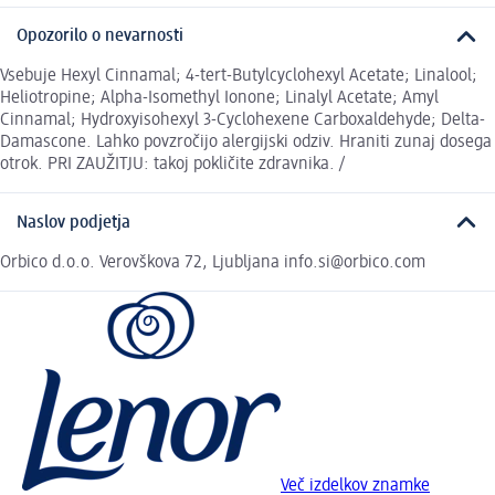
Opozorilo o nevarnosti
Vsebuje Hexyl Cinnamal; 4-tert-Butylcyclohexyl Acetate; Linalool;
Heliotropine; Alpha-Isomethyl Ionone; Linalyl Acetate; Amyl
Cinnamal; Hydroxyisohexyl 3-Cyclohexene Carboxaldehyde; Delta-
Damascone. Lahko povzročijo alergijski odziv. Hraniti zunaj dosega
otrok. PRI ZAUŽITJU: takoj pokličite zdravnika. /
Naslov podjetja
Orbico d.o.o. Verovškova 72, Ljubljana info.si@orbico.com
Več izdelkov znamke