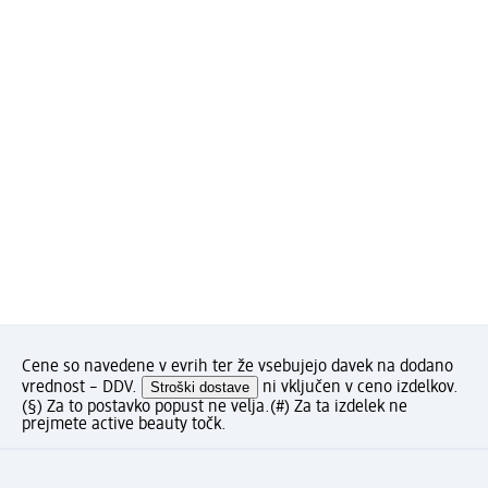
Cene so navedene v evrih ter že vsebujejo davek na dodano
vrednost – DDV.
Stroški dostave
ni vključen v ceno izdelkov.
(§) Za to postavko popust ne velja.
(#) Za ta izdelek ne
prejmete active beauty točk.