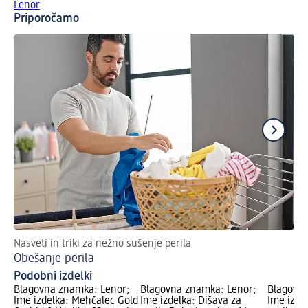
Lenor
Priporočamo
Nasveti in triki za nežno sušenje perila
Tak
Obešanje perila
Uč
Podobni izdelki
Blagovna znamka: Lenor;
Blagovna znamka: Lenor;
Blagovna
Ime izdelka: Mehčalec Gold
Ime izdelka: Dišava za
Ime izde