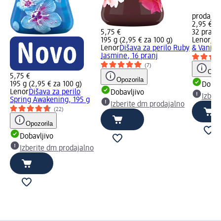
prodajal
2,95 €
5,75 €
32 pranj 
195 g (2,95 € za 100 g)
Lenor
Me
Lenor
Dišava za perilo Ruby
& Vanilla
Jasmine, 16 pranj
(7)
Opoz
5,75 €
Opozorila
195 g (2,95 € za 100 g)
Dobav
Lenor
Dišava za perilo
Dobavljivo
Izber
Spring Awakening, 195 g
Izberite dm prodajalno
(22)
Opozorila
Dobavljivo
Izberite dm prodajalno