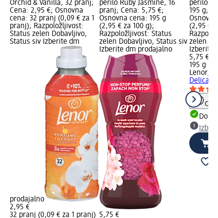
Orchid & Vanilla, 32 pranj;
perilo Ruby Jasmine, 16
perilo D
Cena: 2,95 €; Osnovna
pranj; Cena: 5,75 €;
195 g; C
cena: 32 pranj (0,09 € za 1
Osnovna cena: 195 g
Osnovna 
pranj); Razpoložljivost:
(2,95 € za 100 g);
(2,95 € z
Status zelen Dobavljivo,
Razpoložljivost: Status
Razpoložl
Status siv Izberite dm
zelen Dobavljivo, Status siv
zelen Dob
Izberite dm prodajalno
Izberite
5,75 €
195 g (2,
Lenor
Diš
Delicate
Opoz
Dobav
Izber
prodajalno
2,95 €
32 pranj (0,09 € za 1 pranj)
5,75 €