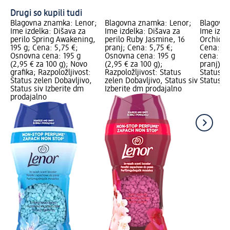
Drugi so kupili tudi
Blagovna znamka: Lenor;
Blagovna znamka: Lenor;
Blagovna
Ime izdelka: Dišava za
Ime izdelka: Dišava za
Ime izde
perilo Spring Awakening,
perilo Ruby Jasmine, 16
Orchid & 
195 g; Cena: 5,75 €;
pranj; Cena: 5,75 €;
Cena: 2,
Osnovna cena: 195 g
Osnovna cena: 195 g
cena: 32 
(2,95 € za 100 g); Novo
(2,95 € za 100 g);
pranj); R
grafika; Razpoložljivost:
Razpoložljivost: Status
Status z
Status zelen Dobavljivo,
zelen Dobavljivo, Status siv
Status si
Status siv Izberite dm
Izberite dm prodajalno
prodajalno