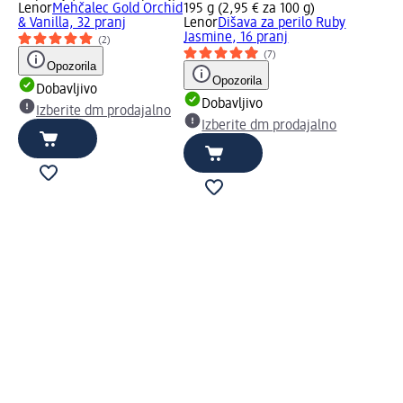
Lenor
Mehčalec Gold Orchid
195 g (2,95 € za 100 g)
& Vanilla, 32 pranj
Lenor
Dišava za perilo Ruby
Jasmine, 16 pranj
(2)
(7)
Opozorila
Opozorila
Dobavljivo
Dobavljivo
Izberite dm prodajalno
Izberite dm prodajalno