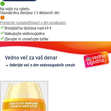
Na voljo na spletu
Standardna dostava 1-3 delovnih dni
Preverite razpoložljivost v dm prodajalni
Brezplačna dostava nad 49 €
Nakupujte vednougodno
Zbirajte in unovčujte točke
Vedno več za vaš denar
Odkrijte več o dm vednougodnih cenah