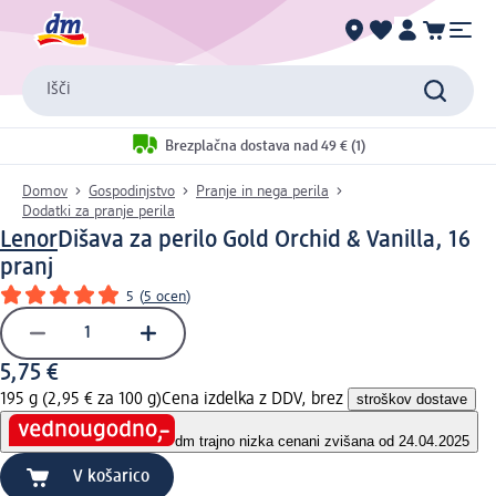
Išči
Brezplačna dostava nad 49 € (1)
Domov
Gospodinjstvo
Pranje in nega perila
Dodatki za pranje perila
Lenor
Dišava za perilo Gold Orchid & Vanilla, 16
pranj
5
(
5 ocen
)
5,75 €
195 g (2,95 € za 100 g)
Cena izdelka z DDV, brez
stroškov dostave
dm trajno nizka cena
ni zvišana od 24.04.2025
V košarico