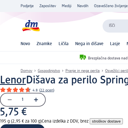
Podjetje
Zaposlitev
Mediji
Navdih
Ozaveščeno življenje
Išči
Novo
Znamke
Ličila
Nega in dišave
Lasje
Brezplačna dostava nad
Domov
Gospodinjstvo
Pranje in nega perila
Osvežilci peri
Lenor
Dišava za perilo Sprin
4.8
(
22 ocen
)
5,75 €
195 g (2,95 € za 100 g)
Cena izdelka z DDV, brez
stroškov dostave