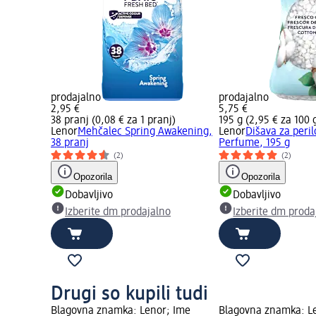
prodajalno
prodajalno
2,95 €
5,75 €
38 pranj (0,08 € za 1 pranj)
195 g (2,95 € za 100 
Lenor
Mehčalec Spring Awakening,
Lenor
Dišava za peril
38 pranj
Perfume, 195 g
(2)
(2)
Opozorila
Opozorila
Dobavljivo
Dobavljivo
Izberite dm prodajalno
Izberite dm proda
Drugi so kupili tudi
Blagovna znamka: Lenor; Ime
Blagovna znamka: L