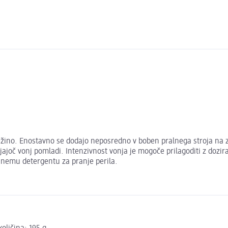
vežino. Enostavno se dodajo neposredno v boben pralnega stroja na 
ljajoč vonj pomladi. Intenzivnost vonja je mogoče prilagoditi z dozi
čajnemu detergentu za pranje perila.