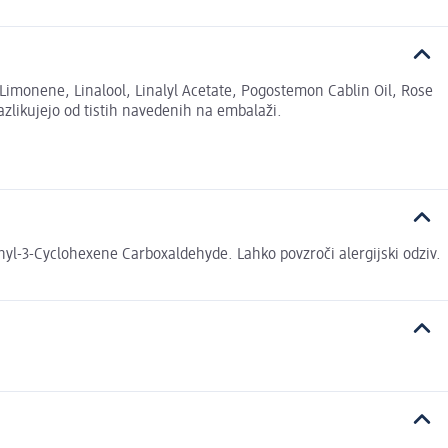
Limonene, Linalool, Linalyl Acetate, Pogostemon Cablin Oil, Rose
azlikujejo od tistih navedenih na embalaži.
l-3-Cyclohexene Carboxaldehyde. Lahko povzroči alergijski odziv.