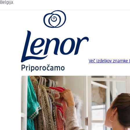
Belgija.
Več izdelkov znamke 
Priporočamo