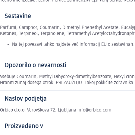
Točno ime izdelka: Lenor. Perlice za intenzivnejši vonj perila. Neto k
Sestavine
Parfumi, Camphor, Coumarin, Dimethyl Phenethyl Acetate, Eucalyptu
Ketones, Terpineol, Terpinolene, Tetramethyl Acetyloctahydronaphth
Na tej povezavi lahko najdete več informacij EU o sestavinah
Opozorilo o nevarnosti
Vsebuje Coumarin, Methyl Dihydroxy-dimethylbenzoate, Hexyl cinnam
Hraniti zunaj dosega otrok. PRI ZAUŽITJU: Takoj pokličite zdravnika.
Naslov podjetja
Orbico d.o.o. Verovškova 72, Ljubljana info@orbico.com
Proizvedeno v