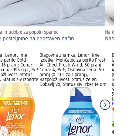
a in udobje za popoln spanec
Na kaj morate b
e posteljnine na enostaven način
Nasveti za ro
a: Lenor; Ime
Blagovna znamka: Lenor; Ime
Blagovna z
za perilo Gold
izdelka: Mehčalec za perilo Fresh
izdelka: Me
, 16 pranj; Cena:
Air Effect Fresh Wind, 50 pranj;
Air Effect S
cena: 195 g (2,95 €
Cena: 4,95 €; Osnovna cena: 50
4,95 €; Osn
ožljivost: Status
pranj (0,10 € za 1 pranj);
(0,10 € za 1
 Status siv Izberite
Razpoložljivost: Status zelen
Status zelen
Dobavljivo, Status siv Izberite dm
Izberite dm
4,95 €
50 pranj (0,
Lenor
Mehčal
Effect Sensi
Opozori
Dobavlji
Izberite