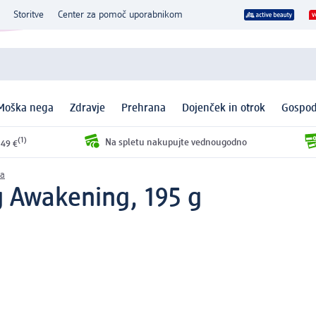
Storitve
Center za pomoč uporabnikom
Moška nega
Zdravje
Prehrana
Dojenček in otrok
Gospod
(1)
Na spletu nakupujte vednougodno
 49 €
la
g Awakening, 195 g