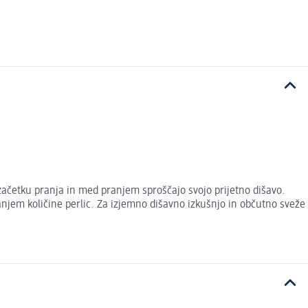
začetku pranja in med pranjem sproščajo svojo prijetno dišavo.
ranjem količine perlic. Za izjemno dišavno izkušnjo in občutno sveže