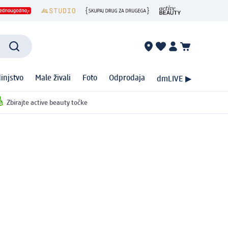
injstvo
Male živali
Foto
Odprodaja
dmLIVE ▶
Zbirajte active beauty točke