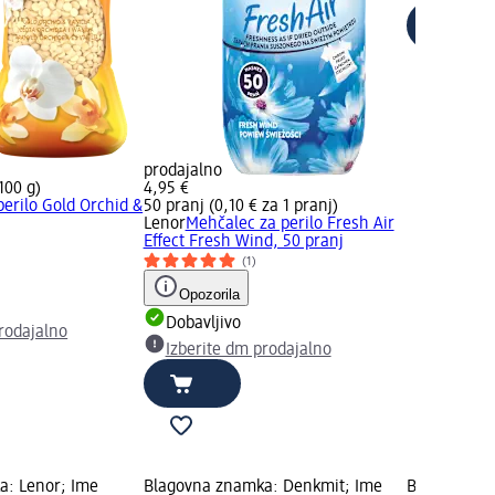
prodajalno
100 g)
4,95 €
perilo Gold Orchid &
50 pranj (0,10 € za 1 pranj)
Lenor
Mehčalec za perilo Fresh Air
Effect Fresh Wind, 50 pranj
(1)
Opozorila
Dobavljivo
rodajalno
Izberite dm prodajalno
a: Lenor; Ime
Blagovna znamka: Denkmit; Ime
Blagovna z