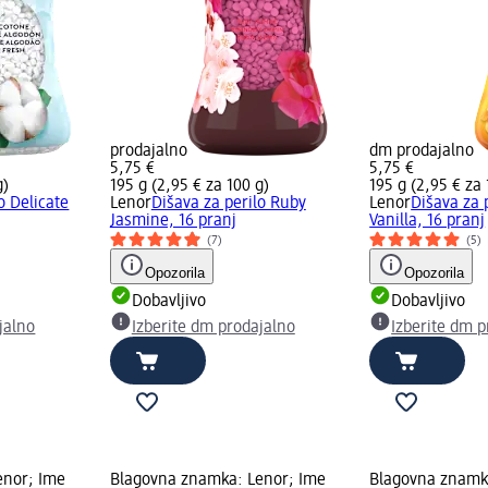
prodajalno
dm prodajalno
5,75 €
5,75 €
g)
195 g (2,95 € za 100 g)
195 g (2,95 € za 
o Delicate
Lenor
Dišava za perilo Ruby
Lenor
Dišava za 
Jasmine, 16 pranj
Vanilla, 16 pranj
(7)
(5)
Opozorila
Opozorila
Dobavljivo
Dobavljivo
jalno
Izberite dm prodajalno
Izberite dm p
enor; Ime
Blagovna znamka: Lenor; Ime
Blagovna znamk