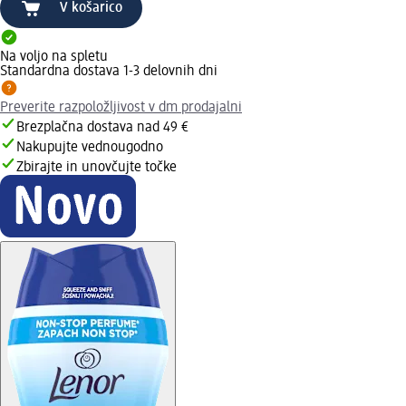
V košarico
Na voljo na spletu
Standardna dostava 1-3 delovnih dni
Preverite razpoložljivost v dm prodajalni
Brezplačna dostava nad 49 €
Nakupujte vednougodno
Zbirajte in unovčujte točke