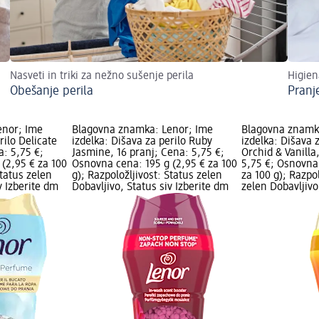
Nasveti in triki za nežno sušenje perila
Higien
Obešanje perila
Pranj
enor; Ime
Blagovna znamka: Lenor; Ime
Blagovna znamk
rilo Delicate
izdelka: Dišava za perilo Ruby
izdelka: Dišava 
: 5,75 €;
Jasmine, 16 pranj; Cena: 5,75 €;
Orchid & Vanilla
(2,95 € za 100
Osnovna cena: 195 g (2,95 € za 100
5,75 €; Osnovna 
Status zelen
g); Razpoložljivost: Status zelen
za 100 g); Razpol
v Izberite dm
Dobavljivo, Status siv Izberite dm
zelen Dobavljivo,