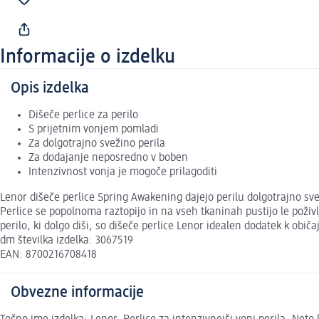
Informacije o izdelku
Opis izdelka
Dišeče perlice za perilo
S prijetnim vonjem pomladi
Za dolgotrajno svežino perila
Za dodajanje neposredno v boben
Intenzivnost vonja je mogoče prilagoditi
Lenor dišeče perlice Spring Awakening dajejo perilu dolgotrajno s
Perlice se popolnoma raztopijo in na vseh tkaninah pustijo le poživ
perilo, ki dolgo diši, so dišeče perlice Lenor idealen dodatek k obi
dm številka izdelka: 3067519
EAN: 8700216708418
Obvezne informacije