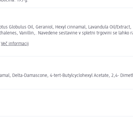
oličina: 195 g.
s Globulus Oil, Geraniol, Hexyl cinnamal, Lavandula Oil/Extract, 
alenes, Vanillin,. Navedene sestavine v spletni trgovini se lahko r
.
Več informacij
al, Delta-Damascone, 4-tert-Butylcyclohexyl Acetate, 2,4- Dimethy