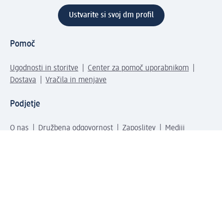
Ustvarite si svoj dm profil
Pomoč
Ugodnosti in storitve
Center za pomoč uporabnikom
Dostava
Vračila in menjave
Podjetje
O nas
Družbena odgovornost
Zaposlitev
Mediji
dm svet
Vrste plačila