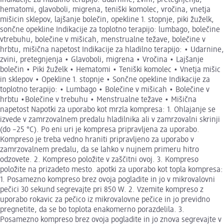
hematomi, glavoboli, migrena, teniški komolec, vročina, vnetja
mišicin sklepov, lajšanje bolečin, opekline 1. stopnje, piki žuželk,
sončne opekline Indikacije za toplotno terapijo: lumbago, bolečine
vtrebuhu, bolečine v mišicah, menstrualne težave, bolečine v
hrbtu, mišična napetost Indikacije za hladilno terapijo: • Udarnine,
zvini, pretegnjenja • Glavoboli, migrena • Vročina • Lajšanje
bolečin • Piki žuželk • Hematomi • Teniški komolec • Vnetja mišic
in sklepov • Opekline 1. stopnje • Sončne opekline Indikacije za
toplotno terapijo: • Lumbago • Bolečine v mišicah • Bolečine v
hrbtu •Bolečine v trebuhu • Menstrualne težave • Mišična
napetost Napotki za uporabo kot mrzla kompresa: 1. Ohlajanje se
izvede v zamrzovalnem predalu hladilnika ali v zamrzovalni skrinji
(do –25 °C). Po eni uri je kompresa pripravljena za uporabo.
Kompreso je treba vedno hraniti pripravljeno za uporabo v
zamrzovalnem predalu, da se lahko v nujnem primeru hitro
odzovete. 2. Kompreso položite v zaščitni ovoj. 3. Kompreso
položite na prizadeto mesto. apotki za uporabo kot topla kompresa:
1. Posamezno kompreso brez ovoja pogladite in jo v mikrovalovni
pečici 30 sekund segrevajte pri 850 W. 2. Vzemite kompreso z
uporabo rokavic za pečico iz mikrovalovne pečice in jo previdno
pregnetite, da se bo toplota enakomerno porazdelila. 3.
Posamezno kompreso brez ovoja pogladite in jo znova segrevajte v