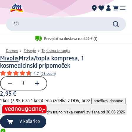
Išči
Brezplačna dostava nad 49 € (1)
Domov
Zdravje
Toplotna terapija
Mivolis
Mrzla/topla kompresa, 1
kos
medicinski pripomoček
4.7
(
63 ocen
)
2,95 €
1 kos (2,95 € za 1 kos)
Cena izdelka z DDV, brez
stroškov dostave
dm trajno nizka cena
ni zvišana od 30.03.2026
V košarico