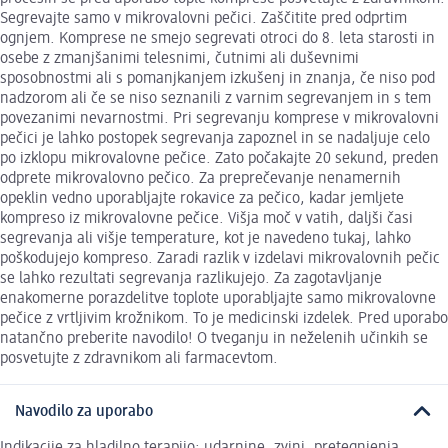
Segrevajte samo v mikrovalovni pečici. Zaščitite pred odprtim
ognjem. Komprese ne smejo segrevati otroci do 8. leta starosti in
osebe z zmanjšanimi telesnimi, čutnimi ali duševnimi
sposobnostmi ali s pomanjkanjem izkušenj in znanja, če niso pod
nadzorom ali če se niso seznanili z varnim segrevanjem in s tem
povezanimi nevarnostmi. Pri segrevanju komprese v mikrovalovni
pečici je lahko postopek segrevanja zapoznel in se nadaljuje celo
po izklopu mikrovalovne pečice. Zato počakajte 20 sekund, preden
odprete mikrovalovno pečico. Za preprečevanje nenamernih
opeklin vedno uporabljajte rokavice za pečico, kadar jemljete
kompreso iz mikrovalovne pečice. Višja moč v vatih, daljši časi
segrevanja ali višje temperature, kot je navedeno tukaj, lahko
poškodujejo kompreso. Zaradi razlik v izdelavi mikrovalovnih pečic
se lahko rezultati segrevanja razlikujejo. Za zagotavljanje
enakomerne porazdelitve toplote uporabljajte samo mikrovalovne
pečice z vrtljivim krožnikom. To je medicinski izdelek. Pred uporabo
natančno preberite navodilo! O tveganju in neželenih učinkih se
posvetujte z zdravnikom ali farmacevtom.
Navodilo za uporabo
Indikacije za hladilno terapijo: udarnine, zvini, pretegnjenja,