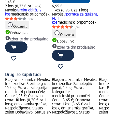
1,45 €
2 kos (0,73 € za 1 kos)
6,95 €
Mivolis
Grelni obliži, 2
1 kos (6,95 € za 1 kos)
kos
medicinski pripomoček
Mivolis
Opornica za gleženj,
M, 1
(247)
kos
medicinski pripomoček
Opozorila
(74)
Dobavljivo
Opozorila
Izberite dm prodajalno
Dobavljivo
Izberite dm prodajalno
Drugi so kupili tudi
Blagovna znamka: Mivolis;
Blagovna znamka: Mivolis;
Blagovna
Ime izdelka: Sterilne gaze,
Ime izdelka: Samolepljivi
Ime izdel
10 kos; Pravna kategorija:
povoj, 1 kos; Pravna
kos; Pra
medicinski pripomoček;
kategorija:
medicins
Cena: 1,95 €; Osnovna
medicinski pripomoček;
Cena: 1,
cena: 10 kos (0,20 € za 1
Cena: 3,65 €; Osnovna
cena: 2 k
kos); dm znamka grafika;
cena: 1 kos (3,65 € za 1
kos); dm
Razpoložljivost: Status
kos); dm znamka grafika;
Razpoložl
zelen Dobavljivo, Status siv
Razpoložljivost: Status
zelen Dob