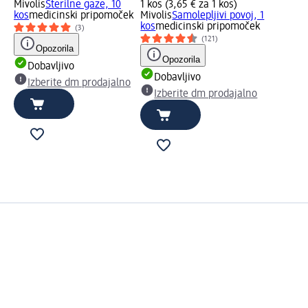
Mivolis
Sterilne gaze, 10
1 kos (3,65 € za 1 kos)
kos
medicinski pripomoček
Mivolis
Samolepljivi povoj, 1
kos
medicinski pripomoček
(3)
(121)
Opozorila
Opozorila
Dobavljivo
Dobavljivo
Izberite dm prodajalno
Izberite dm prodajalno