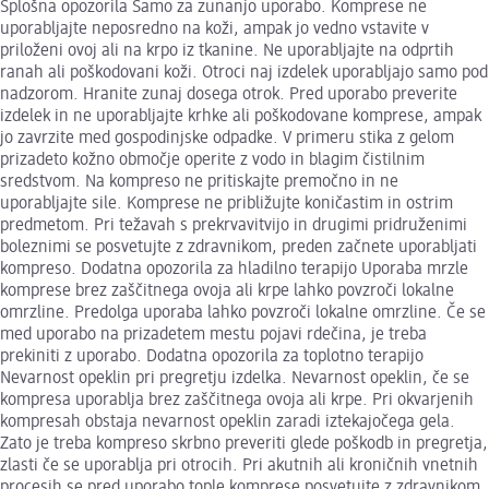
Splošna opozorila Samo za zunanjo uporabo. Komprese ne
uporabljajte neposredno na koži, ampak jo vedno vstavite v
priloženi ovoj ali na krpo iz tkanine. Ne uporabljajte na odprtih
ranah ali poškodovani koži. Otroci naj izdelek uporabljajo samo pod
nadzorom. Hranite zunaj dosega otrok. Pred uporabo preverite
izdelek in ne uporabljajte krhke ali poškodovane komprese, ampak
jo zavrzite med gospodinjske odpadke. V primeru stika z gelom
prizadeto kožno območje operite z vodo in blagim čistilnim
sredstvom. Na kompreso ne pritiskajte premočno in ne
uporabljajte sile. Komprese ne približujte koničastim in ostrim
predmetom. Pri težavah s prekrvavitvijo in drugimi pridruženimi
boleznimi se posvetujte z zdravnikom, preden začnete uporabljati
kompreso. Dodatna opozorila za hladilno terapijo Uporaba mrzle
komprese brez zaščitnega ovoja ali krpe lahko povzroči lokalne
omrzline. Predolga uporaba lahko povzroči lokalne omrzline. Če se
med uporabo na prizadetem mestu pojavi rdečina, je treba
prekiniti z uporabo. Dodatna opozorila za toplotno terapijo
Nevarnost opeklin pri pregretju izdelka. Nevarnost opeklin, če se
kompresa uporablja brez zaščitnega ovoja ali krpe. Pri okvarjenih
kompresah obstaja nevarnost opeklin zaradi iztekajočega gela.
Zato je treba kompreso skrbno preveriti glede poškodb in pregretja,
zlasti če se uporablja pri otrocih. Pri akutnih ali kroničnih vnetnih
procesih se pred uporabo tople komprese posvetujte z zdravnikom.