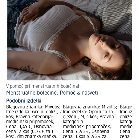
V pomoč pri menstrualnih bolečinah
Vaj
Menstrualne bolečine: Pomoč & nasveti
Sp
Podobni izdelki
Blagovna znamka: Mivolis;
Blagovna znamka: Mivolis;
Blagovna
Ime izdelka: Grelni obliži, 2
Ime izdelka: Opornica za
Ime izde
kos; Pravna kategorija:
gleženj, M, 1 kos; Pravna
obližev, 
medicinski pripomoček;
kategorija:
kategorij
Cena: 1,45 €; Osnovna
medicinski pripomoček;
medicins
cena: 2 kos (0,73 € za 1
Cena: 6,95 €; Osnovna
Cena: 0,
kos); dm znamka grafika;
cena: 1 kos (6,95 € za 1
cena: 10 