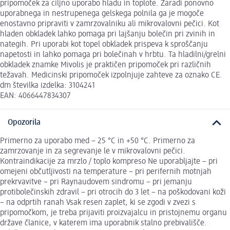
pripomoček za ciljno uporabo hladu in toplote. Zaradi ponovno
uporabnega in nestrupenega gelskega polnila ga je mogoče
enostavno pripraviti v zamrzovalniku ali mikrovalovni pečici. Kot
hladen obkladek lahko pomaga pri lajšanju bolečin pri zvinih in
nategih. Pri uporabi kot topel obkladek prispeva k sproščanju
napetosti in lahko pomaga pri bolečinah v hrbtu. Ta hladilni/grelni
obkladek znamke Mivolis je praktičen pripomoček pri različnih
težavah. Medicinski pripomoček izpolnjuje zahteve za oznako CE.
dm številka izdelka: 3104241
EAN: 4066447834307
Opozorila
Primerno za uporabo med − 25 °C in +50 °C. Primerno za
zamrzovanje in za segrevanje le v mikrovalovni pečici.
Kontraindikacije za mrzlo / toplo kompreso Ne uporabljajte − pri
omejeni občutljivosti na temperature − pri perifernih motnjah
prekrvavitve − pri Raynaudovem sindromu − pri jemanju
protibolečinskih zdravil − pri otrocih do 3 let − na poškodovani koži
− na odprtih ranah Vsak resen zaplet, ki se zgodi v zvezi s
pripomočkom, je treba prijaviti proizvajalcu in pristojnemu organu
države članice, v katerem ima uporabnik stalno prebivališče.