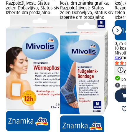
Razpoložljivost: Status
kos); dm znamka grafika;
kos); dm
zelen Dobavljivo, Status siv
Razpoložljivost: Status
Razpoložl
Izberite dm prodajalno
zelen Dobavljivo, Status siv
zelen Dob
Izberite dm prodajalno
Izberite
0,75 €
10 kos (0
Mivolis
K
kos
medic
Opoz
Dobav
Izber