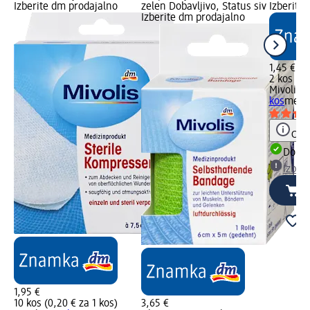
Izberite dm prodajalno
zelen Dobavljivo, Status siv
Izberite
Izberite dm prodajalno
1,45 €
2 kos (0,
Mivolis
Gr
kos
medic
Opoz
Dobav
Izber
1,95 €
10 kos (0,20 € za 1 kos)
3,65 €