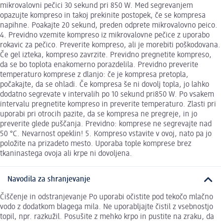
mikrovalovni pečici 30 sekund pri 850 W. Med segrevanjem
opazujte kompreso in takoj prekinite postopek, če se kompresa
napihne. Poakajte 20 sekund, preden odprete mikrovalovno peico.
4. Previdno vzemite kompreso iz mikrovalovne pečice z uporabo
rokavic za pečico. Preverite kompreso, ali je morebiti poškodovana.
Če gel izteka, kompreso zavrzite. Previdno pregnetite kompreso,
da se bo toplota enakomerno porazdelila. Previdno preverite
temperaturo komprese z dlanjo: če je kompresa pretopla,
počakajte, da se ohladi. Če kompresa še ni dovolj topla, jo lahko
dodatno segrevate v intervalih po 10 sekund pri850 W. Po vsakem
intervalu pregnetite kompreso in preverite temperaturo. Zlasti pri
uporabi pri otrocih pazite, da se kompresa ne pregreje, in jo
preverite glede puščanja. Previdno: komprese ne segrevajte nad
50 °C. Nevarnost opeklin! 5. Kompreso vstavite v ovoj, nato pa jo
položite na prizadeto mesto. Uporaba tople komprese brez
tkaninastega ovoja ali krpe ni dovoljena.
Navodila za shranjevanje
Čiščenje in odstranjevanje Po uporabi očistite pod tekočo mlačno
vodo z dodatkom blagega mila. Ne uporabljajte čistil z vsebnostjo
topil, npr. razkužil. Posušite z mehko krpo in pustite na zraku, da