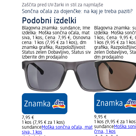
Zaščita pred UV-žarki in stil za najmlajše
Sončna očala za dojenčke: na kaj je treba paziti?
Podobni izdelki
Blagovna znamka: sundance; Ime
Blagovna znamka: s
izdelka: Moška sončna očala, mat
izdelka: Moška sončn
siva, 1 kos; Cena: 7,95 €; Osnovna
1 kos; Cena: 9,95 €;
cena: 1 kos (7,95 € za 1 kos); dm
1 kos (9,95 € za 1 k
znamka grafika; Razpoložljivost:
grafika; Razpoložljiv
Status zelen Dobavljivo, Status siv
zelen Dobavljivo, Sta
Izberite dm prodajalno
dm prodajalno
9,95 €
7,95 €
1 kos (9,95 € za 1 kos
1 kos (7,95 € za 1 kos)
sundance
Moška son
sundance
Moška sončna očala, mat
črna, 1 kos
siva, 1 kos