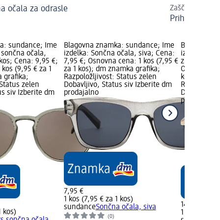
a očala za odrasle
Zaščitite kožo i
Prihajajo vroč
a: sundance; Ime
Blagovna znamka: sundance; Ime
Blagovna z
 sončna očala,
izdelka: Sončna očala, siva; Cena:
izdelka: Un
 kos; Cena: 9,95 €;
7,95 €; Osnovna cena: 1 kos (7,95 €
zlata, sijoč
kos (9,95 € za 1
za 1 kos); dm znamka grafika;
Osnovna cena
 grafika;
Razpoložljivost: Status zelen
kos); dm zn
 Status zelen
Dobavljivo, Status siv Izberite dm
Razpoložljiv
us siv Izberite dm
prodajalno
Dobavljivo, 
prodajalno
7,95 €
1 kos (7,95 € za 1 kos)
14,95 €
sundance
Sončna očala, siva
1 kos)
1 kos (14,95
(0)