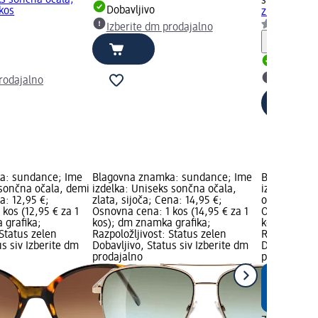
s sončna očala,
sundance
Un
Dobavljivo
 kos
zlata, sijoča
Izberite dm prodajalno
Opozori
Dobavlji
rodajalno
Izberite
a: sundance; Ime
Blagovna znamka: sundance; Ime
Blagovna z
 sončna očala, demi
izdelka: Uniseks sončna očala,
izdelka: El
a: 12,95 €;
zlata, sijoča; Cena: 14,95 €;
očala, črna,
kos (12,95 € za 1
Osnovna cena: 1 kos (14,95 € za 1
Osnovna cena
 grafika;
kos); dm znamka grafika;
kos); dm zn
 Status zelen
Razpoložljivost: Status zelen
Razpoložljiv
us siv Izberite dm
Dobavljivo, Status siv Izberite dm
Dobavljivo, 
prodajalno
prodajalno