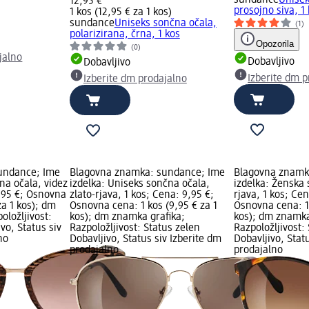
sundance
Unisek
12,95 €
prosojno siva, 1
1 kos (12,95 € za 1 kos)
sundance
Uniseks sončna očala,
(1)
polarizirana, črna, 1 kos
Opozorila
(0)
jalno
Dobavljivo
Dobavljivo
Izberite dm p
Izberite dm prodajalno
undance; Ime
Blagovna znamka: sundance; Ime
Blagovna znamk
na očala, videz
izdelka: Uniseks sončna očala,
izdelka: Ženska
2,95 €; Osnovna
zlato-rjava, 1 kos; Cena: 9,95 €;
rjava, 1 kos; Cen
za 1 kos); dm
Osnovna cena: 1 kos (9,95 € za 1
Osnovna cena: 1 
oložljivost:
kos); dm znamka grafika;
kos); dm znamka
vo, Status siv
Razpoložljivost: Status zelen
Razpoložljivost:
no
Dobavljivo, Status siv Izberite dm
Dobavljivo, Stat
prodajalno
prodajalno