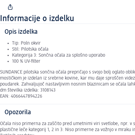
Informacije o izdelku
Opis izdelka
Tip: Poln okvir
Stil: Pilotska očala
Kategorija 3: Sončna očala za splošno uporabo
100 % UV-filter
SUNDANCE pilotska sončna očala prepričajo s svojo bolj oglato obli
mostičkom je izdelan iz srebrne kovine, kar mu daje sproščen videz
poudarek. Zahvaljujoč nastavljivim nosnim blazinicam se očala lahko
dm številka izdelka: 3108143
EAN: 4066447894226
Opozorila
Očala niso primerna za zaščito pred umetnimi viri svetlobe, npr. v
plastične leče kategorij 1, 2 in 3: Niso primerne za vožnjo v mraku 