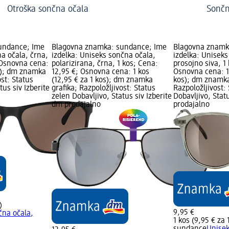
Otroška sončna očala
Sončn
undance; Ime
Blagovna znamka: sundance; Ime
Blagovna znamk
a očala, črna,
izdelka: Uniseks sončna očala,
izdelka: Uniseks
 Osnovna cena:
polarizirana, črna, 1 kos; Cena:
prosojno siva, 1
os); dm znamka
12,95 €; Osnovna cena: 1 kos
Osnovna cena: 1 
ost: Status
(12,95 € za 1 kos); dm znamka
kos); dm znamka
tus siv Izberite
grafika; Razpoložljivost: Status
Razpoložljivost:
zelen Dobavljivo, Status siv Izberite
Dobavljivo, Stat
dm prodajalno
prodajalno
)
9,95 €
čna očala,
1 kos (9,95 € za 