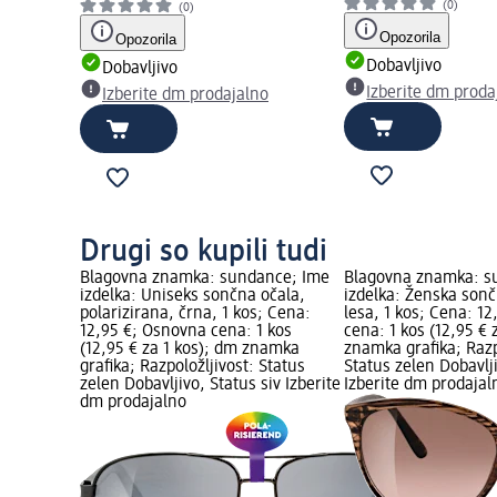
(0)
(0)
Opozorila
Opozorila
Dobavljivo
Dobavljivo
Izberite dm proda
Izberite dm prodajalno
Drugi so kupili tudi
Blagovna znamka: sundance; Ime
Blagovna znamka: s
izdelka: Uniseks sončna očala,
izdelka: Ženska sonč
polarizirana, črna, 1 kos; Cena:
lesa, 1 kos; Cena: 1
12,95 €; Osnovna cena: 1 kos
cena: 1 kos (12,95 € 
(12,95 € za 1 kos); dm znamka
znamka grafika; Razp
grafika; Razpoložljivost: Status
Status zelen Dobavlji
zelen Dobavljivo, Status siv Izberite
Izberite dm prodajal
dm prodajalno