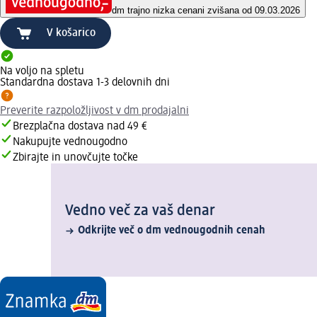
dm trajno nizka cena
ni zvišana od 09.03.2026
V košarico
Na voljo na spletu
Standardna dostava 1-3 delovnih dni
Preverite razpoložljivost v dm prodajalni
Brezplačna dostava nad 49 €
Nakupujte vednougodno
Zbirajte in unovčujte točke
Vedno več za vaš denar
Odkrijte več o dm vednougodnih cenah