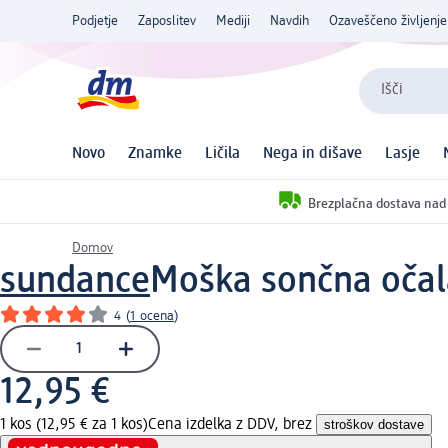
Podjetje
Zaposlitev
Mediji
Navdih
Ozaveščeno življenje
Išči
Novo
Znamke
Ličila
Nega in dišave
Lasje
Brezplačna dostava nad
Domov
sundance
Moška sončna očala
4
(
1 ocena
)
12,95 €
1 kos (12,95 € za 1 kos)
Cena izdelka z DDV, brez
stroškov dostave