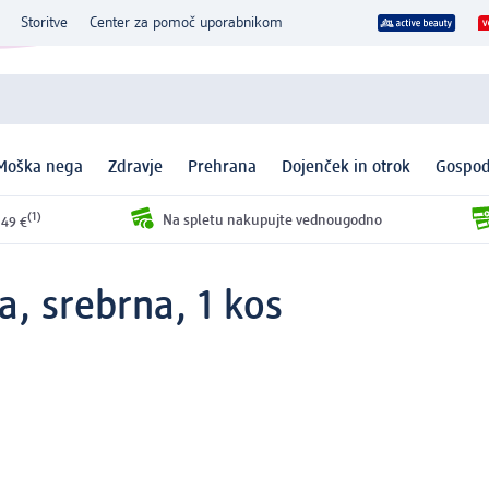
Storitve
Center za pomoč uporabnikom
Moška nega
Zdravje
Prehrana
Dojenček in otrok
Gospod
(1)
Na spletu nakupujte vednougodno
 49 €
, srebrna, 1 kos