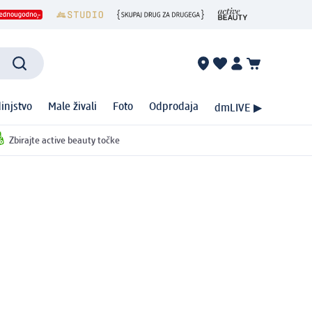
injstvo
Male živali
Foto
Odprodaja
dmLIVE ▶
Zbirajte active beauty točke