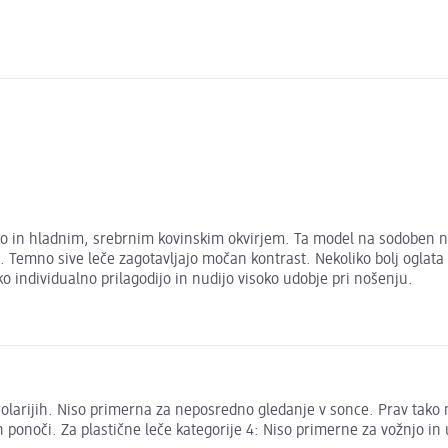
ko in hladnim, srebrnim kovinskim okvirjem. Ta model na sodoben nač
. Temno sive leče zagotavljajo močan kontrast. Nekoliko bolj oglat
 individualno prilagodijo in nudijo visoko udobje pri nošenju.
 solarijih. Niso primerna za neposredno gledanje v sonce. Prav tak
in ponoči. Za plastične leče kategorije 4: Niso primerne za vožnjo i