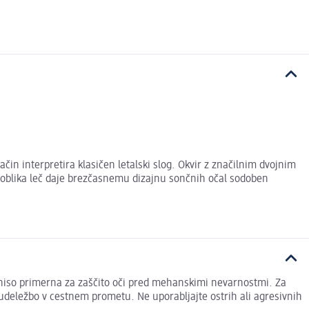
in interpretira klasičen letalski slog. Okvir z značilnim dvojnim
a oblika leč daje brezčasnemu dizajnu sončnih očal sodoben
o niso primerna za zaščito oči pred mehanskimi nevarnostmi. Za
n udeležbo v cestnem prometu. Ne uporabljajte ostrih ali agresivnih