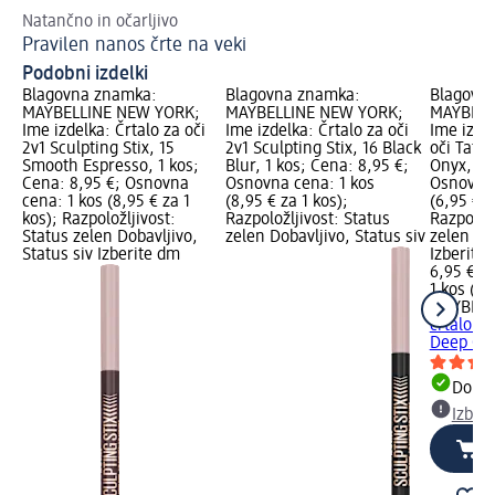
Natančno in očarljivo
Kak
Pravilen nanos črte na veki
Na
Podobni izdelki
Blagovna znamka:
Blagovna znamka:
Blagovn
MAYBELLINE NEW YORK;
MAYBELLINE NEW YORK;
MAYBELL
Ime izdelka: Črtalo za oči
Ime izdelka: Črtalo za oči
Ime izdel
2v1 Sculpting Stix, 15
2v1 Sculpting Stix, 16 Black
oči Tatto
Smooth Espresso, 1 kos;
Blur, 1 kos; Cena: 8,95 €;
Onyx, 1,3
Cena: 8,95 €; Osnovna
Osnovna cena: 1 kos
Osnovna 
cena: 1 kos (8,95 € za 1
(8,95 € za 1 kos);
(6,95 € z
kos); Razpoložljivost:
Razpoložljivost: Status
Razpoložl
Status zelen Dobavljivo,
zelen Dobavljivo, Status siv
zelen Dob
Status siv Izberite dm
Izberite
6,95 €
1 kos (6,
MAYBELL
črtalo za
Deep Ony
Dobav
Izber