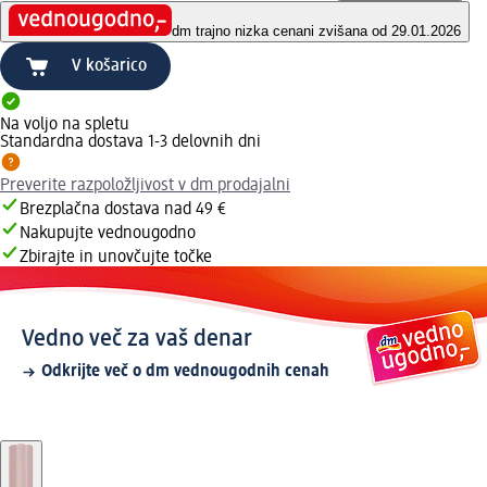
dm trajno nizka cena
ni zvišana od 29.01.2026
V košarico
Na voljo na spletu
Standardna dostava 1-3 delovnih dni
Preverite razpoložljivost v dm prodajalni
Brezplačna dostava nad 49 €
Nakupujte vednougodno
Zbirajte in unovčujte točke
Vedno več za vaš denar
Odkrijte več o dm vednougodnih cenah