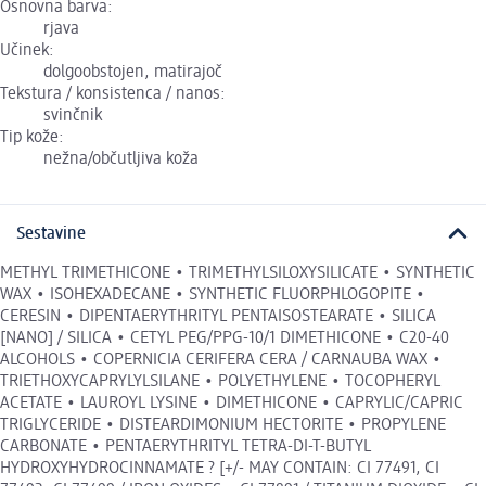
Osnovna barva:
rjava
Učinek:
dolgoobstojen, matirajoč
Tekstura / konsistenca / nanos:
svinčnik
Tip kože:
nežna/občutljiva koža
Sestavine
METHYL TRIMETHICONE • TRIMETHYLSILOXYSILICATE • SYNTHETIC
WAX • ISOHEXADECANE • SYNTHETIC FLUORPHLOGOPITE •
CERESIN • DIPENTAERYTHRITYL PENTAISOSTEARATE • SILICA
[NANO] / SILICA • CETYL PEG/PPG-10/1 DIMETHICONE • C20-40
ALCOHOLS • COPERNICIA CERIFERA CERA / CARNAUBA WAX •
TRIETHOXYCAPRYLYLSILANE • POLYETHYLENE • TOCOPHERYL
ACETATE • LAUROYL LYSINE • DIMETHICONE • CAPRYLIC/CAPRIC
TRIGLYCERIDE • DISTEARDIMONIUM HECTORITE • PROPYLENE
CARBONATE • PENTAERYTHRITYL TETRA-DI-T-BUTYL
HYDROXYHYDROCINNAMATE ? [+/- MAY CONTAIN: CI 77491, CI