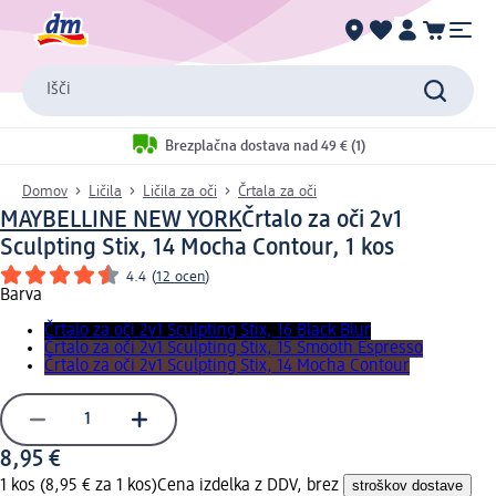
Išči
Brezplačna dostava nad 49 € (1)
Domov
Ličila
Ličila za oči
Črtala za oči
MAYBELLINE NEW YORK
Črtalo za oči 2v1
Sculpting Stix, 14 Mocha Contour, 1 kos
4.4
(
12 ocen
)
Barva
Črtalo za oči 2v1 Sculpting Stix, 16 Black Blur
Črtalo za oči 2v1 Sculpting Stix, 15 Smooth Espresso
Črtalo za oči 2v1 Sculpting Stix, 14 Mocha Contour
8,95 €
1 kos (8,95 € za 1 kos)
Cena izdelka z DDV, brez
stroškov dostave