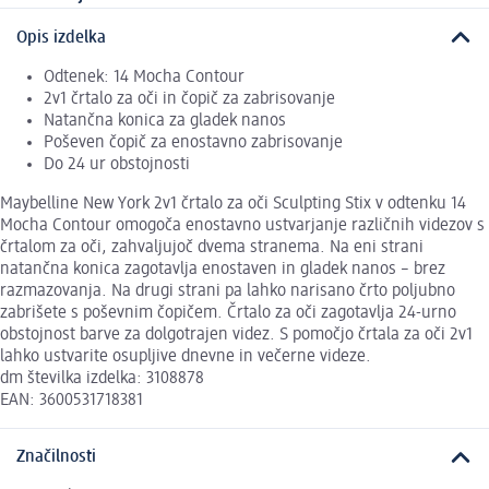
Opis izdelka
Odtenek: 14 Mocha Contour
2v1 črtalo za oči in čopič za zabrisovanje
Natančna konica za gladek nanos
Poševen čopič za enostavno zabrisovanje
Do 24 ur obstojnosti
Maybelline New York 2v1 črtalo za oči Sculpting Stix v odtenku 14
Mocha Contour omogoča enostavno ustvarjanje različnih videzov s
črtalom za oči, zahvaljujoč dvema stranema. Na eni strani
natančna konica zagotavlja enostaven in gladek nanos – brez
razmazovanja. Na drugi strani pa lahko narisano črto poljubno
zabrišete s poševnim čopičem. Črtalo za oči zagotavlja 24-urno
obstojnost barve za dolgotrajen videz. S pomočjo črtala za oči 2v1
lahko ustvarite osupljive dnevne in večerne videze.
dm številka izdelka: 3108878
EAN: 3600531718381
Značilnosti