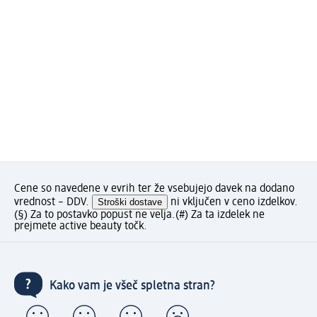
Cene so navedene v evrih ter že vsebujejo davek na dodano
vrednost – DDV.
Stroški dostave
ni vključen v ceno izdelkov.
(§) Za to postavko popust ne velja.
(#) Za ta izdelek ne
prejmete active beauty točk.
Kako vam je všeč spletna stran?