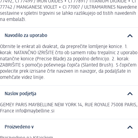
77492, CI 77499 / IRON OXIDES • CI 77891 / TITANIUM DIOXIDE • CI
77742 / MANGANESE VIOLET • CI 77007 / ULTRAMARINES Navedene
sestavine v spletni trgovini se lahko razlikujejo od tistih navedenih
na embalaži.
Navodilo za uporabo
Obrnite le enkrat ali dvakrat, da preprečite lomljenje konice. 1.
korak: NATANČNO IZRIŠITE črto ob samem robu trepalnic z uporabo
natančne konice (Precise Blade) za popolno definicijo. 2. korak:
ZABRIŠITE s pomočjo poševnega čopiča (Slanted Brush). S čopičem
povlecite prek izrisane črte navzven in navzgor, da podaljšate in
omehčate videz linije.
Naslov podjetja
GEMEY PARIS MAYBELLINE NEW YORK 14, RUE ROYALE 75008 PARIS,
France info@maybelline.si
Proizvedeno v