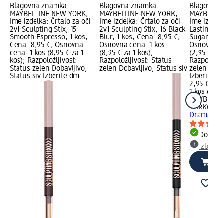
Blagovna znamka:
Blagovna znamka:
Blagovn
MAYBELLINE NEW YORK;
MAYBELLINE NEW YORK;
MAYBELL
Ime izdelka: Črtalo za oči
Ime izdelka: Črtalo za oči
Ime izdel
2v1 Sculpting Stix, 15
2v1 Sculpting Stix, 16 Black
Lasting 
Smooth Espresso, 1 kos;
Blur, 1 kos; Cena: 8,95 €;
Sugar, 3 
Cena: 8,95 €; Osnovna
Osnovna cena: 1 kos
Osnovna 
cena: 1 kos (8,95 € za 1
(8,95 € za 1 kos);
(2,95 € z
kos); Razpoložljivost:
Razpoložljivost: Status
Razpoložl
Status zelen Dobavljivo,
zelen Dobavljivo, Status siv
zelen Dob
Status siv Izberite dm
Izberite
2,95 €
1 kos (2,
MAYBELL
YORK
Črt
Drama 30
Dobav
Izber