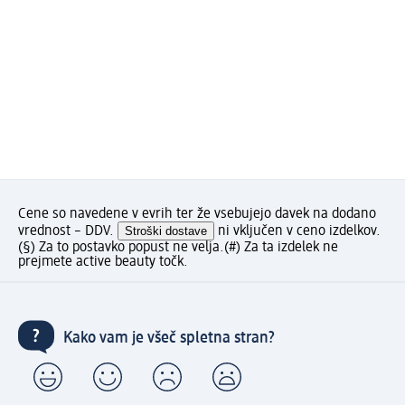
Cene so navedene v evrih ter že vsebujejo davek na dodano
vrednost – DDV.
Stroški dostave
ni vključen v ceno izdelkov.
(§) Za to postavko popust ne velja.
(#) Za ta izdelek ne
prejmete active beauty točk.
Kako vam je všeč spletna stran?