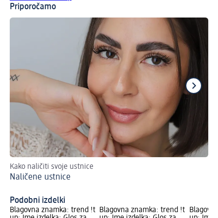
Priporočamo
Kako naličiti svoje ustnice
Pri
Naličene ustnice
V 
Podobni izdelki
Blagovna znamka: trend !t
Blagovna znamka: trend !t
Blagovna
up; Ime izdelka: Glos za
up; Ime izdelka: Glos za
up; Ime i