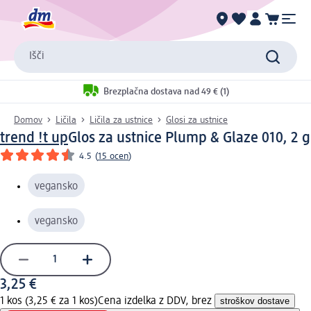
Išči
Brezplačna dostava nad 49 € (1)
Domov
Ličila
Ličila za ustnice
Glosi za ustnice
trend !t up
Glos za ustnice Plump & Glaze 010, 2 g
4.5
(
15 ocen
)
vegansko
vegansko
3,25 €
1 kos (3,25 € za 1 kos)
Cena izdelka z DDV, brez
stroškov dostave