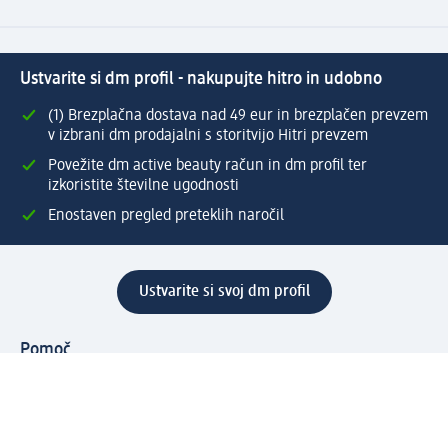
Ustvarite si dm profil - nakupujte hitro in udobno
(1) Brezplačna dostava nad 49 eur in brezplačen prevzem
v izbrani dm prodajalni s storitvijo Hitri prevzem
Povežite dm active beauty račun in dm profil ter
izkoristite številne ugodnosti
Enostaven pregled preteklih naročil
Ustvarite si svoj dm profil
Pomoč
Ugodnosti in storitve
Center za pomoč uporabnikom
Dostava
Vračila in menjave