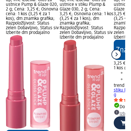
ustnice Pump & Glaze 020,
ustnice v stiku Plump &
ustnice 
2 g; Cena: 3,25 €; Osnovna
Glaze 030, 2 g; Cena:
Glaze 04
cena: 1 kos (3,25 € za 1
3,25 €; Osnovna cena: 1 kos
3,25 €; 
kos); dm znamka grafika;
(3,25 € za 1 kos); dm
(3,25 € z
Razpoložljivost: Status
znamka grafika;
znamka g
zelen Dobavljivo, Status siv
Razpoložljivost: Status
Razpoložl
Izberite dm prodajalno
zelen Dobavljivo, Status siv
zelen Dob
Izberite dm prodajalno
Izberite
3,25 €
1 kos (3,
trend !t 
stiku Pl
g
Dobav
Izber