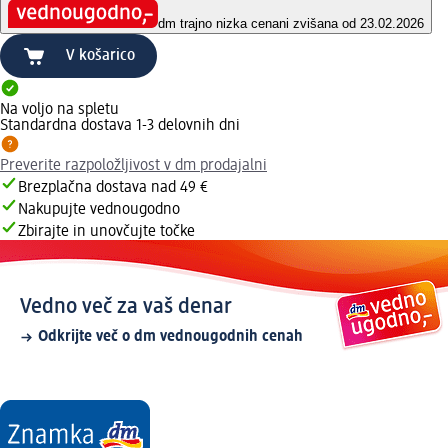
dm trajno nizka cena
ni zvišana od 23.02.2026
V košarico
Na voljo na spletu
Standardna dostava 1-3 delovnih dni
Preverite razpoložljivost v dm prodajalni
Brezplačna dostava nad 49 €
Nakupujte vednougodno
Zbirajte in unovčujte točke
Vedno več za vaš denar
Odkrijte več o dm vednougodnih cenah