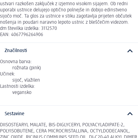
ustvari razkošen zaključek z izjemno visokim sijajem. Ob redni
uporabi ustnice delujejo optično polnejše in dobijo edinstveno
sijočo moč. Ta glos za ustnice v stiku zagotavlja prijeten občutek
nošenja in poudari naravno lepoto ustnic z bleščečim videzom.
dm številka izdelka: 3112570
EAN: 4067796264906
Značilnosti
Osnovna barva:
rožnata (pink)
Učinek:
sijoč, vlažilen
Lastnosti izdelka:
vegansko
Sestavine
DIISOSTEARYL MALATE, BIS-DIGLYCERYL POLYACYLADIPATE-2,
POLYISOBUTENE, CERA MICROCRISTALLINA, OCTYLDODECANOL,
ZINC OXIDE, RICINUS COMMUNIS SEED OIL, DI-C20-40 ALKYL DIMER