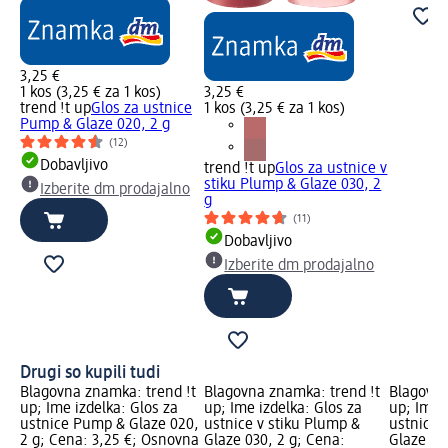
3,25 €
1 kos (3,25 € za 1 kos)
3,25 €
trend !t up
Glos za ustnice
1 kos (3,25 € za 1 kos)
Pump & Glaze 020, 2 g
(12)
Dobavljivo
trend !t up
Glos za ustnice v
stiku Plump & Glaze 030, 2
Izberite dm prodajalno
g
(11)
Dobavljivo
Izberite dm prodajalno
Drugi so kupili tudi
Blagovna znamka: trend !t
Blagovna znamka: trend !t
Blagovna
up; Ime izdelka: Glos za
up; Ime izdelka: Glos za
up; Ime i
ustnice Pump & Glaze 020,
ustnice v stiku Plump &
ustnice 
2 g; Cena: 3,25 €; Osnovna
Glaze 030, 2 g; Cena:
Glaze 04