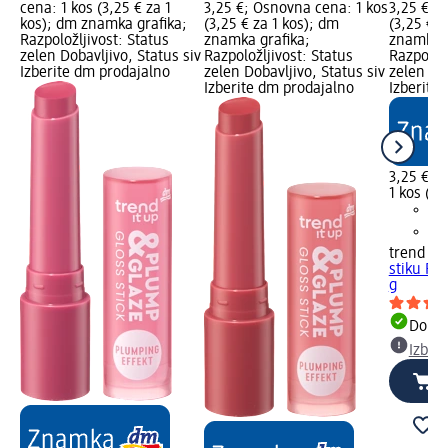
cena: 1 kos (3,25 € za 1
3,25 €; Osnovna cena: 1 kos
3,25 €; 
kos); dm znamka grafika;
(3,25 € za 1 kos); dm
(3,25 € z
Razpoložljivost: Status
znamka grafika;
znamka g
zelen Dobavljivo, Status siv
Razpoložljivost: Status
Razpoložl
Izberite dm prodajalno
zelen Dobavljivo, Status siv
zelen Dob
Izberite dm prodajalno
Izberite
3,25 €
1 kos (3,
trend !t 
stiku Pl
g
Dobav
Izber