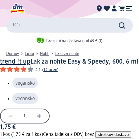
Išči
Brezplačna dostava nad 49 € (1)
Domov
Ličila
Nohti
Laki za nohte
trend !t up
Lak za nohte Easy & Speedy, 600, 6 ml
4.1
(
14 ocen
)
vegansko
vegansko
1,75 €
1 kos (1,75 € za 1 kos)
Cena izdelka z DDV, brez
stroškov dostave