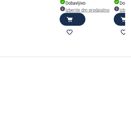
Dobavljivo
Dobav
Izberite dm prodajalno
Izber