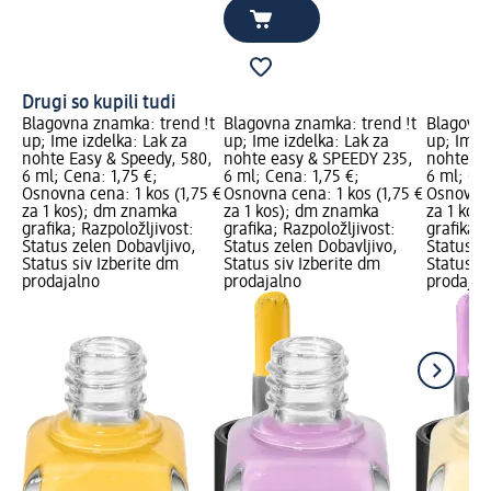
Drugi so kupili tudi
Blagovna znamka: trend !t
Blagovna znamka: trend !t
Blagovna
up; Ime izdelka: Lak za
up; Ime izdelka: Lak za
up; Ime i
nohte Easy & Speedy, 580,
nohte easy & SPEEDY 235,
nohte ea
6 ml; Cena: 1,75 €;
6 ml; Cena: 1,75 €;
6 ml; Cen
Osnovna cena: 1 kos (1,75 €
Osnovna cena: 1 kos (1,75 €
Osnovna 
za 1 kos); dm znamka
za 1 kos); dm znamka
za 1 kos
grafika; Razpoložljivost:
grafika; Razpoložljivost:
grafika; 
Status zelen Dobavljivo,
Status zelen Dobavljivo,
Status z
Status siv Izberite dm
Status siv Izberite dm
Status si
prodajalno
prodajalno
prodajal