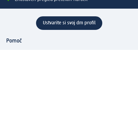
Ustvarite si svoj dm profil
Pomoč
Ugodnosti in storitve
Center za pomoč uporabnikom
Dostava
Vračila in menjave
Podjetje
O nas
Družbena odgovornost
Zaposlitev
Mediji
dm svet