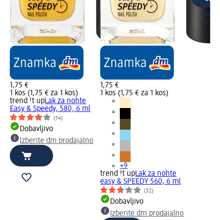
1,75 €
1,75 €
1 kos (1,75 € za 1 kos)
1 kos (1,75 € za 1 kos)
trend !t up
Lak za nohte
Easy & Speedy, 580, 6 ml
(14)
Dobavljivo
Izberite dm prodajalno
+9
trend !t up
Lak za nohte
easy & SPEEDY 560, 6 ml
(32)
Dobavljivo
Izberite dm prodajalno