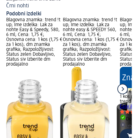
Črni nohti
Ml
Podobni izdelki
Blagovna znamka: trend !t
Blagovna znamka: trend !t
Blagovna
up; Ime izdelka: Lak za
up; Ime izdelka: Lak za
up; Ime i
nohte Easy & Speedy, 580,
nohte easy & SPEEDY 560,
nohte Ea
6 ml; Cena: 1,75 €;
6 ml; Cena: 1,75 €;
6 ml; Cen
Osnovna cena: 1 kos (1,75 €
Osnovna cena: 1 kos (1,75 €
Osnovna 
za 1 kos); dm znamka
za 1 kos); dm znamka
za 1 kos
grafika; Razpoložljivost:
grafika; Razpoložljivost:
grafika; 
Status zelen Dobavljivo,
Status zelen Dobavljivo,
Status z
Status siv Izberite dm
Status siv Izberite dm
Status si
prodajalno
prodajalno
prodajal
1,75 €
1 kos (1,
trend !t 
Easy & S
Dobav
Izber