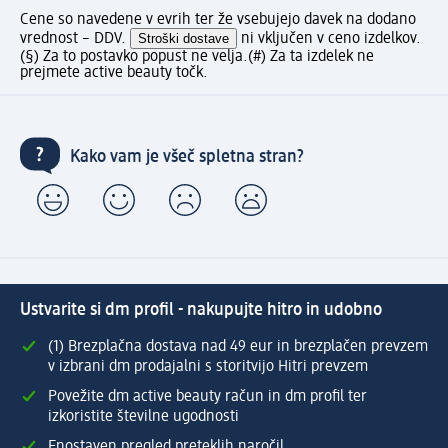
Cene so navedene v evrih ter že vsebujejo davek na dodano
vrednost – DDV.
Stroški dostave
ni vključen v ceno izdelkov.
(§) Za to postavko popust ne velja.
(#) Za ta izdelek ne
prejmete active beauty točk.
Kako vam je všeč spletna stran?
Ustvarite si dm profil - nakupujte hitro in udobno
(1) Brezplačna dostava nad 49 eur in brezplačen prevzem
v izbrani dm prodajalni s storitvijo Hitri prevzem
Povežite dm active beauty račun in dm profil ter
izkoristite številne ugodnosti
Enostaven pregled preteklih naročil