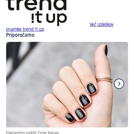
Več izdelkov
znamke trend !t up
Priporočamo
Elegantni nohti črne barve
Ka