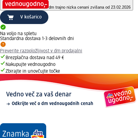
dm trajno nizka cena
ni zvišana od 23.02.2026
V košarico
Na voljo na spletu
Standardna dostava 1-3 delovnih dni
Preverite razpoložljivost v dm prodajalni
Brezplačna dostava nad 49 €
Nakupujte vednougodno
Zbirajte in unovčujte točke
Vedno več za vaš denar
Odkrijte več o dm vednougodnih cenah