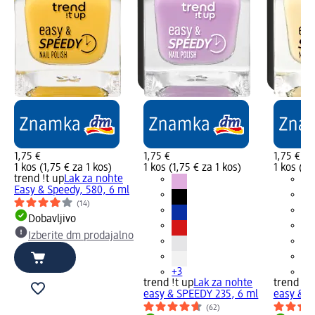
1,75 €
1,75 €
1,75 €
1 kos (1,75 € za 1 kos)
1 kos (1,75 € za 1 kos)
1 kos (1,
trend !t up
Lak za nohte
Easy & Speedy, 580, 6 ml
(14)
Dobavljivo
Izberite dm prodajalno
+3
+9
trend !t up
Lak za nohte
trend !t 
easy & SPEEDY 235, 6 ml
easy & S
(62)