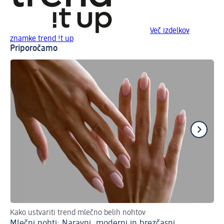
Več izdelkov
znamke trend !t up
Priporočamo
Kako ustvariti trend mlečno belih nohtov
El
Mlečni nohti: Naravni, moderni in brezčasni
Čr