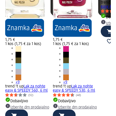
trend !t 
easy & S
Dobav
Izber
1,75 €
1,75 €
1 kos (1,75 € za 1 kos)
1 kos (1,75 € za 1 kos)
+9
+9
trend !t up
Lak za nohte
trend !t up
Lak za nohte
easy & SPEEDY 560, 6 ml
easy & SPEEDY 530, 6 ml
(32)
(40)
Dobavljivo
Dobavljivo
Izberite dm prodajalno
Izberite dm prodajalno