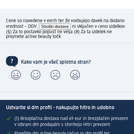
Cene so navedene v evrih ter že vsebujejo davek na dodano
vrednost – DDV.
Stroški dostave
ni vključen v ceno izdelkov.
(§) Za to postavko popust ne velja.
(#) Za ta izdelek ne
prejmete active beauty točk.
Kako vam je všeč spletna stran?
Ustvarite si dm profil - nakupujte hitro in udobno
(1) Brezplačna dostava nad 49 eur in brezplačen prevzem
v izbrani dm prodajalni s storitvijo Hitri prevzem
Povežite dm active beauty račun in dm profil ter