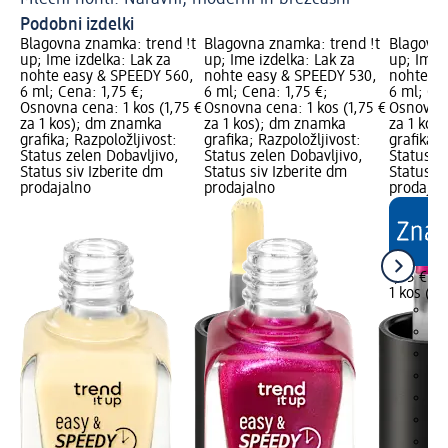
Podobni izdelki
Blagovna znamka: trend !t
Blagovna znamka: trend !t
Blagovna
up; Ime izdelka: Lak za
up; Ime izdelka: Lak za
up; Ime i
nohte easy & SPEEDY 560,
nohte easy & SPEEDY 530,
nohte ea
6 ml; Cena: 1,75 €;
6 ml; Cena: 1,75 €;
6 ml; Cen
Osnovna cena: 1 kos (1,75 €
Osnovna cena: 1 kos (1,75 €
Osnovna 
za 1 kos); dm znamka
za 1 kos); dm znamka
za 1 kos
grafika; Razpoložljivost:
grafika; Razpoložljivost:
grafika; 
Status zelen Dobavljivo,
Status zelen Dobavljivo,
Status z
Status siv Izberite dm
Status siv Izberite dm
Status si
prodajalno
prodajalno
prodajal
1,75 €
1 kos (1,
+9