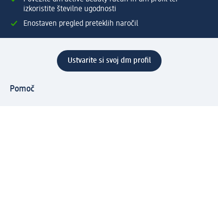
izkoristite številne ugodnosti
Enostaven pregled preteklih naročil
Ustvarite si svoj dm profil
Pomoč
Ugodnosti in storitve
Center za pomoč uporabnikom
Dostava
Vračila in menjave
Podjetje
O nas
Družbena odgovornost
Zaposlitev
Mediji
dm svet