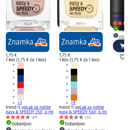
+3
trend !t 
easy & S
Dobav
Izber
1,75 €
1,75 €
1 kos (1,75 € za 1 kos)
1 kos (1,75 € za 1 kos)
+3
+9
trend !t up
Lak za nohte
trend !t up
Lak za nohte
easy & SPEEDY 250, 6 ml
easy & SPEEDY 560, 6 ml
(69)
(32)
Dobavljivo
Dobavljivo