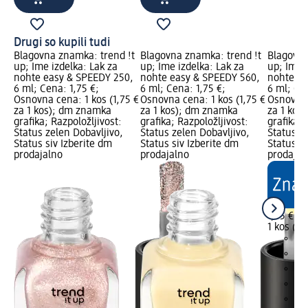
Drugi so kupili tudi
Blagovna znamka: trend !t
Blagovna znamka: trend !t
Blagovna
up; Ime izdelka: Lak za
up; Ime izdelka: Lak za
up; Ime i
nohte easy & SPEEDY 250,
nohte easy & SPEEDY 560,
nohte ea
6 ml; Cena: 1,75 €;
6 ml; Cena: 1,75 €;
6 ml; Cen
Osnovna cena: 1 kos (1,75 €
Osnovna cena: 1 kos (1,75 €
Osnovna 
za 1 kos); dm znamka
za 1 kos); dm znamka
za 1 kos
grafika; Razpoložljivost:
grafika; Razpoložljivost:
grafika; 
Status zelen Dobavljivo,
Status zelen Dobavljivo,
Status z
Status siv Izberite dm
Status siv Izberite dm
Status si
prodajalno
prodajalno
prodajal
1,75 €
1 kos (1,