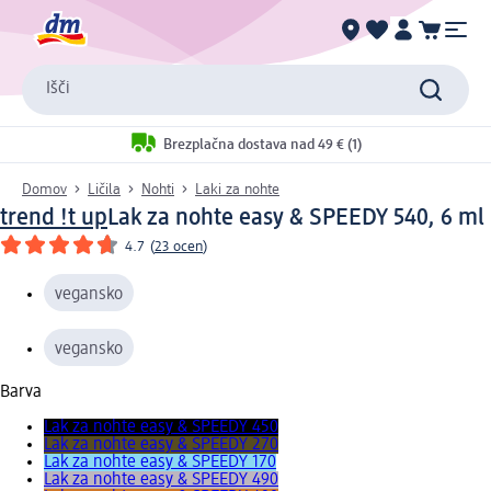
Išči
Brezplačna dostava nad 49 € (1)
Domov
Ličila
Nohti
Laki za nohte
trend !t up
Lak za nohte easy & SPEEDY 540, 6 ml
4.7
(
23 ocen
)
vegansko
vegansko
Barva
Lak za nohte easy & SPEEDY 450
Lak za nohte easy & SPEEDY 270
Lak za nohte easy & SPEEDY 170
Lak za nohte easy & SPEEDY 490