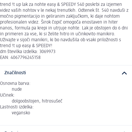
trend !t up lak za nohte easy & SPEEDY 540 poskrbi za izjemen
videz vaših nohtov v le nekaj trenutkih. Odtenek št. 540 navduši z
močno pigmentacijo in geliranim zaključkom, ki daje nohtom
profesionalen videz. Širok čopič omogoča enostaven in hiter
nanos, formula pa krepi in utrjuje nohte. Lak je obstojen do 6 dni
in primeren za vse, ki si želite hitro in učinkovito manikiro.
Uživajte v sijoči manikiri, ki bo navdušila ob vsaki priložnosti s
trend !t up easy & SPEEDY!
dm številka izdelka: 3069973
EAN: 4067796245158
Značilnosti
Osnovna barva:
nude
Učinek:
dolgoobstojen, hitrosušeč
Lastnosti izdelka:
vegansko