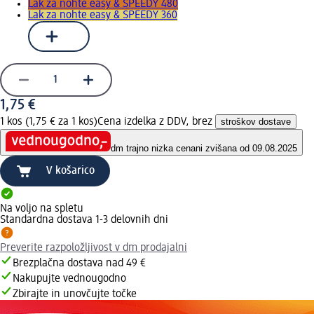
Lak za nohte easy & SPEEDY 480
Lak za nohte easy & SPEEDY 360
1,75 €
1 kos (1,75 € za 1 kos)
Cena izdelka z DDV, brez
stroškov dostave
dm trajno nizka cena
ni zvišana od 09.08.2025
V košarico
Na voljo na spletu
Standardna dostava 1-3 delovnih dni
Preverite razpoložljivost v dm prodajalni
Brezplačna dostava nad 49 €
Nakupujte vednougodno
Zbirajte in unovčujte točke