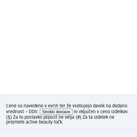
Cene so navedene v evrih ter že vsebujejo davek na dodano
vrednost – DDV.
Stroški dostave
ni vključen v ceno izdelkov.
(§) Za to postavko popust ne velja.
(#) Za ta izdelek ne
prejmete active beauty točk.