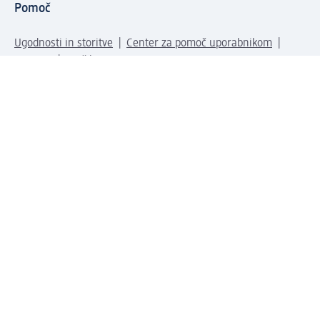
Pomoč
Ugodnosti in storitve
Center za pomoč uporabnikom
Dostava
Vračila in menjave
Podjetje
O nas
Družbena odgovornost
Zaposlitev
Mediji
dm svet
Vrste plačila