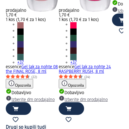
Dobav
prodajalno
prodajalno
Izber
1,70 €
1,70 €
1 kos (1,70 € za 1 kos)
1 kos (1,70 € za 1 kos)
+37
+37
essence
Gel lak za nohte 08
essence
Gel lak za nohte 24
the FINAL ROSE, 8 ml
RASPBERRY RUSH, 8 ml
(22)
(24)
Opozorila
Opozorila
Dobavljivo
Dobavljivo
Izberite dm prodajalno
Izberite dm prodajalno
Drugi so kupili tudi