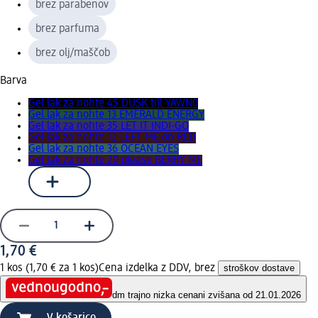
brez parabenov
brez parfuma
brez olj/maščob
Barva
Gel lak za nohte 45 DUSK till YAWN0
Gel lak za nohte 13 EMERALD ENERGY
Gel lak za nohte 35 LET IT INDI-GO
Gel lak za nohte 12 LEFT ME on RED
Gel lak za nohte 36 OCEAN EYES
Gel lak za nohte 20 please BERRY ME
1,70 €
1 kos (1,70 € za 1 kos)
Cena izdelka z DDV, brez
stroškov dostave
dm trajno nizka cena
ni zvišana od 21.01.2026