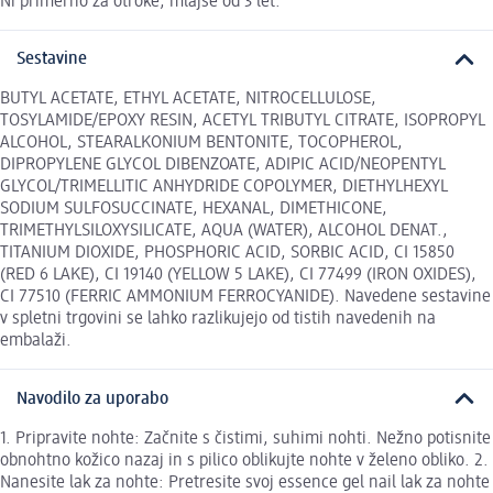
Ni primerno za otroke, mlajše od 3 let.
Sestavine
BUTYL ACETATE, ETHYL ACETATE, NITROCELLULOSE,
TOSYLAMIDE/EPOXY RESIN, ACETYL TRIBUTYL CITRATE, ISOPROPYL
ALCOHOL, STEARALKONIUM BENTONITE, TOCOPHEROL,
DIPROPYLENE GLYCOL DIBENZOATE, ADIPIC ACID/NEOPENTYL
GLYCOL/TRIMELLITIC ANHYDRIDE COPOLYMER, DIETHYLHEXYL
SODIUM SULFOSUCCINATE, HEXANAL, DIMETHICONE,
TRIMETHYLSILOXYSILICATE, AQUA (WATER), ALCOHOL DENAT.,
TITANIUM DIOXIDE, PHOSPHORIC ACID, SORBIC ACID, CI 15850
(RED 6 LAKE), CI 19140 (YELLOW 5 LAKE), CI 77499 (IRON OXIDES),
CI 77510 (FERRIC AMMONIUM FERROCYANIDE). Navedene sestavine
v spletni trgovini se lahko razlikujejo od tistih navedenih na
embalaži.
Navodilo za uporabo
1. Pripravite nohte: Začnite s čistimi, suhimi nohti. Nežno potisnite
obnohtno kožico nazaj in s pilico oblikujte nohte v želeno obliko. 2.
Nanesite lak za nohte: Pretresite svoj essence gel nail lak za nohte