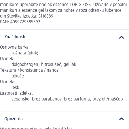
manikure uporabite nadlak essence TOP GLOSS. Uživajte v popolni
manikuri z essence gel lakom za nohte v roza odtenku lubenice.
dm številka izdelka: 3116889
EAN: 4059729585592
Značilnosti
Osnovna barva:
rožnata (pink)
Učinek:
dolgoobstojen, hitrosušeč, gel lak
Tekstura / konsistenca / nanos:
tekoče
Učinek:
lesk
Lastnosti izdelka:
vegansko, brez parabenov, brez parfuma, brez olj/maščob
Opozorila