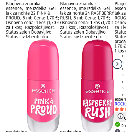
Blagovna znamka:
Blagovna znamka:
Blagovn
essence; Ime izdelka: Gel
essence; Ime izdelka: Gel
essence;
lak za nohte 22 PINK &
lak za nohte 24 RASPBERRY
lak za n
PROUD, 8 ml; Cena: 1,70 €;
RUSH, 8 ml; Cena: 1,70 €;
ROUGE, 8
Osnovna cena: 1 kos (1,70 €
Osnovna cena: 1 kos (1,70 €
Osnovna 
za 1 kos); Razpoložljivost:
za 1 kos); Razpoložljivost:
za 1 kos)
Status zelen Dobavljivo,
Status zelen Dobavljivo,
Status z
Status siv Izberite dm
Status siv Izberite dm
Status si
prodajal
1,70 €
1 kos (1,
+3
essence
ROCK 'N
Opoz
Dobav