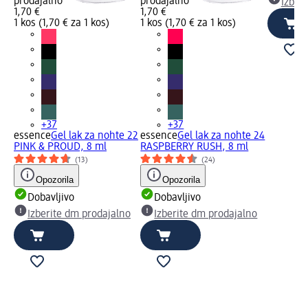
prodajalno
prodajalno
Izber
1,70 €
1,70 €
1 kos (1,70 € za 1 kos)
1 kos (1,70 € za 1 kos)
+37
+37
essence
Gel lak za nohte 22
essence
Gel lak za nohte 24
PINK & PROUD, 8 ml
RASPBERRY RUSH, 8 ml
(13)
(24)
Opozorila
Opozorila
Dobavljivo
Dobavljivo
Izberite dm prodajalno
Izberite dm prodajalno