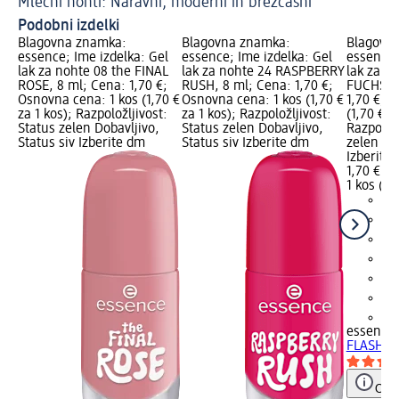
Mlečni nohti: Naravni, moderni in brezčasni
Podobni izdelki
Blagovna znamka:
Blagovna znamka:
Blagovn
essence; Ime izdelka: Gel
essence; Ime izdelka: Gel
essence;
lak za nohte 08 the FINAL
lak za nohte 24 RASPBERRY
lak za n
ROSE, 8 ml; Cena: 1,70 €;
RUSH, 8 ml; Cena: 1,70 €;
FUCHSIA,
Osnovna cena: 1 kos (1,70 €
Osnovna cena: 1 kos (1,70 €
1,70 €; 
za 1 kos); Razpoložljivost:
za 1 kos); Razpoložljivost:
(1,70 € z
Status zelen Dobavljivo,
Status zelen Dobavljivo,
Razpoložl
Status siv Izberite dm
Status siv Izberite dm
zelen Dob
Izberite
1,70 €
1 kos (1,
+3
essence
FLASHY 
Opoz