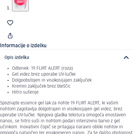
Informacije o izdelku
Opis izdelka
Odtenek: 19 FLIRT ALERT (roza)
Gel videz brez uporabe UV-lučke
Dolgoobstojen in visokosijajen zaključek
Kremni zaključek brez bleščic
Hitro sušenje
Spoznajte essence gel lak za nohte 19 FLIRT ALERT, ki vašim
nohtom zagotavlja dolgotrajen in visokosijajen gel videz, brez
uporabe UV-lučke. Njegova gladka tekstura omogoča enostaven
nanos, se hitro suši in nohtom podari intenzivno barvo z gel
učinkom. Inovativni čopič se prilagaja naravni obliki nohtov in
omogoča natančen ter enakomeren nanos. Za še daljšo obstojnost