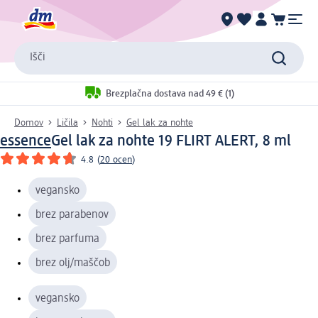
Išči
Brezplačna dostava nad 49 € (1)
Domov
Ličila
Nohti
Gel lak za nohte
essence
Gel lak za nohte 19 FLIRT ALERT, 8 ml
4.8
(
20 ocen
)
vegansko
brez parabenov
brez parfuma
brez olj/maščob
vegansko