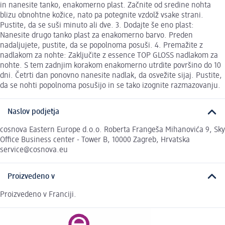
in nanesite tanko, enakomerno plast. Začnite od sredine nohta
blizu obnohtne kožice, nato pa potegnite vzdolž vsake strani.
Pustite, da se suši minuto ali dve. 3. Dodajte še eno plast:
Nanesite drugo tanko plast za enakomerno barvo. Preden
nadaljujete, pustite, da se popolnoma posuši. 4. Premažite z
nadlakom za nohte: Zaključite z essence TOP GLOSS nadlakom za
nohte. S tem zadnjim korakom enakomerno utrdite površino do 10
dni. Četrti dan ponovno nanesite nadlak, da osvežite sijaj. Pustite,
da se nohti popolnoma posušijo in se tako izognite razmazovanju.
Naslov podjetja
cosnova Eastern Europe d.o.o. Roberta Frangeša Mihanovića 9, Sky
Office Business center - Tower B, 10000 Zagreb, Hrvatska
service@cosnova.eu
Proizvedeno v
Proizvedeno v Franciji.