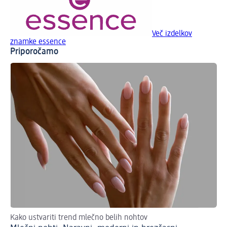
Več izdelkov
znamke essence
Priporočamo
Kako ustvariti trend mlečno belih nohtov