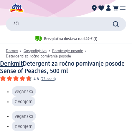
Išči
Brezplačna dostava nad 49 € (1)
Domov
Gospodinjstvo
Pomivanje posode
Detergenti za ročno pomivanje posode
Denkmit
Detergent za ročno pomivanje posode
Sense of Peaches, 500 ml
4.8
(
73 ocen
)
vegansko
z vonjem
vegansko
z vonjem