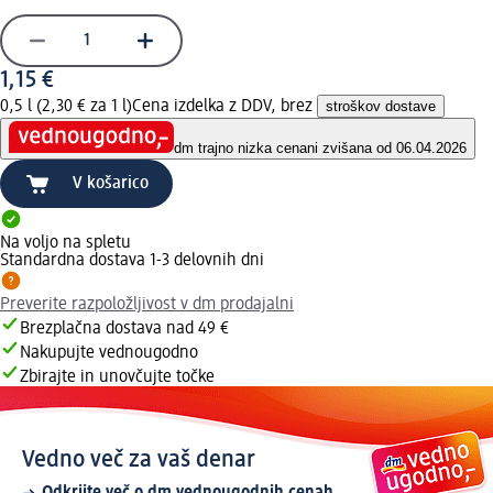
1,15 €
0,5 l (2,30 € za 1 l)
Cena izdelka z DDV, brez
stroškov dostave
dm trajno nizka cena
ni zvišana od 06.04.2026
V košarico
Na voljo na spletu
Standardna dostava 1-3 delovnih dni
Preverite razpoložljivost v dm prodajalni
Brezplačna dostava nad 49 €
Nakupujte vednougodno
Zbirajte in unovčujte točke
Vedno več za vaš denar