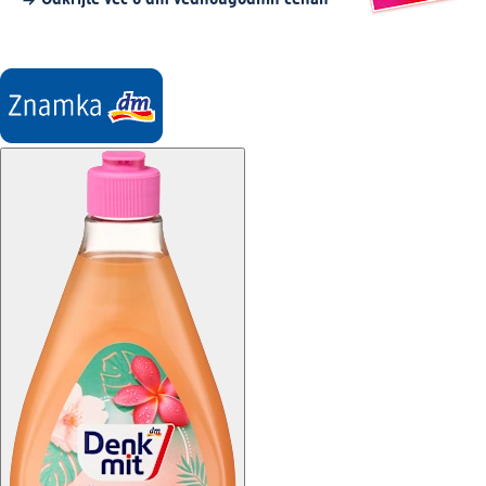
Odkrijte več o dm vednougodnih cenah