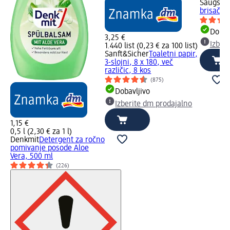
Saugstar
brisače, 
Dobav
3,25 €
Izber
1.440 list (0,23 € za 100 list)
Sanft&Sicher
Toaletni papir,
3-slojni, 8 x 180, več
različic, 8 kos
(875)
Dobavljivo
Izberite dm prodajalno
1,15 €
0,5 l (2,30 € za 1 l)
Denkmit
Detergent za ročno
pomivanje posode Aloe
Vera, 500 ml
(226)