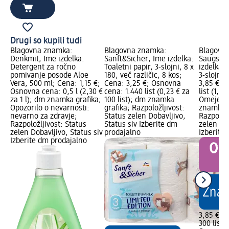
Drugi so kupili tudi
Blagovna znamka:
Blagovna znamka:
Blagovn
Denkmit; Ime izdelka:
Sanft&Sicher; Ime izdelka:
Saugstar
Detergent za ročno
Toaletni papir, 3-slojni, 8 x
izdelka:
pomivanje posode Aloe
180, več različic, 8 kos;
3-slojne,
Vera, 500 ml; Cena: 1,15 €;
Cena: 3,25 €; Osnovna
3,85 €; 
Osnovna cena: 0,5 l (2,30 €
cena: 1.440 list (0,23 € za
list (1,28
za 1 l); dm znamka grafika;
100 list); dm znamka
Omejena 
Opozorilo o nevarnosti:
grafika; Razpoložljivost:
znamka g
nevarno za zdravje;
Status zelen Dobavljivo,
Razpoložl
Razpoložljivost: Status
Status siv Izberite dm
zelen Dob
zelen Dobavljivo, Status siv
prodajalno
Izberite
Izberite dm prodajalno
3,85 €
300 list (