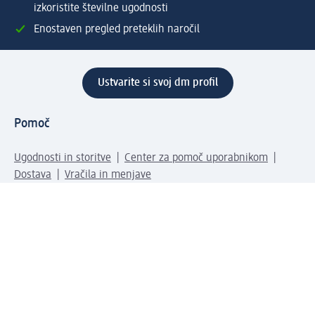
izkoristite številne ugodnosti
Enostaven pregled preteklih naročil
Ustvarite si svoj dm profil
Pomoč
Ugodnosti in storitve
Center za pomoč uporabnikom
Dostava
Vračila in menjave
Podjetje
O nas
Družbena odgovornost
Zaposlitev
Mediji
dm svet