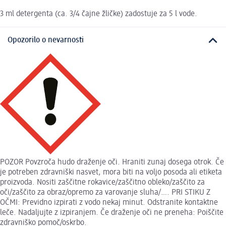
3 ml detergenta (ca. 3/4 čajne žličke) zadostuje za 5 l vode.
Opozorilo o nevarnosti
POZOR Povzroča hudo draženje oči. Hraniti zunaj dosega otrok. Če
je potreben zdravniški nasvet, mora biti na voljo posoda ali etiketa
proizvoda. Nositi zaščitne rokavice/zaščitno obleko/zaščito za
oči/zaščito za obraz/opremo za varovanje sluha/…. PRI STIKU Z
OČMI: Previdno izpirati z vodo nekaj minut. Odstranite kontaktne
leče. Nadaljujte z izpiranjem. Če draženje oči ne preneha: Poiščite
zdravniško pomoč/oskrbo.