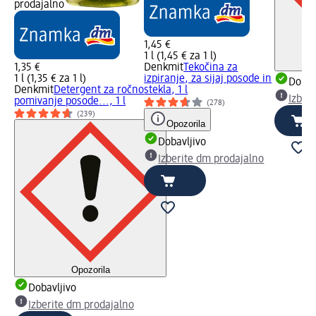
prodajalno
1,45 €
1 l (1,45 € za 1 l)
1,35 €
Denkmit
Tekočina za
1 l (1,35 € za 1 l)
izpiranje, za sijaj posode in
Dobav
Denkmit
Detergent za ročno
stekla, 1 l
Izber
pomivanje posode..., 1 l
(278)
(239)
Opozorila
Dobavljivo
Izberite dm prodajalno
Opozorila
Dobavljivo
Izberite dm prodajalno