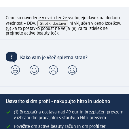
Cene so navedene v evrih ter že vsebujejo davek na dodano
vrednost – DDV.
Stroški dostave
ni vključen v ceno izdelkov.
(§) Za to postavko popust ne velja.
(#) Za ta izdelek ne
prejmete active beauty točk.
Kako vam je všeč spletna stran?
Ustvarite si dm profil - nakupujte hitro in udobno
(1) Brezplačna dostava nad 49 eur in brezplačen prevzem
v izbrani dm prodajalni s storitvijo Hitri prevzem
Povežite dm active beauty račun in dm profil ter