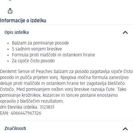
Informacije o izdelku
Opis izdelka
Balzam za pomivanje posode
S sadnim vonjem breskve
Formula proti maščobi in ostankom hrane
Za sijoče čisto posodo
Denkmit Sense of Peaches balzam za posodo zagotavlja sijoče čisto
posodo in pušča prijeten vonj. Njegova močna formula zanesljivo
deluje proti maščobi in ostankom hrane ter zagotavlja bleščečo
čistočo. Med pomivanjem nežen vonj breskve razvaja čute. Tako
pomivanje krožnikov, kozarcev in loncev postane enostavno
opravilo z bleščečim rezultatom.
dm številka izdelka: 3123831
EAN: 4066447967326
Značilnosti