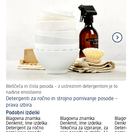
Bleščeča in čista posoda – z ustreznim detergentom je to
Kak
nadvse enostavno
pr
Detergenti za ročno in strojno pomivanje posode –
Či
prava izbira
Podobni izdelki
Blagovna znamka:
Blagovna znamka:
Blagovn
Denkmit; Ime izdelka:
Denkmit; Ime izdelka:
Denkmit;
Detergent za ročno
Tekočina za izpiranje, za
Detergen