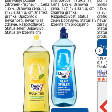
pomivanje posode
sijaj posode in stekla, 1 l;
pomivan
Zitronen-Frische, 1 l; Cena:
Cena: 1,45 €; Osnovna
SENSITIV
1,35 €; Osnovna cena: 1 l
cena: 1 l (1,45 € za 1 l); dm
1,15 €; O
(1,35 € za 1 l); dm znamka
znamka grafika;
(2,30 € 
grafika; Opozorilo o
Razpoložljivost: Status
grafika; 
nevarnosti: nevarno za
zelen Dobavljivo, Status siv
nevarnos
zdravje; Razpoložljivost:
Izberite dm prodajalno
zdravje; 
Status zelen Dobavljivo,
Status z
Status siv Izberite dm
Status si
prodajal
1,15 €
0,5 l (2,3
Denkmit
pomivan
ULTRA...