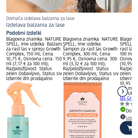
Domača izdelava balzama za lase
Pr
Izdelava balzama za lase
Ja
Podobni izdelki
Blagovna znamka: NATURE
Blagovna znamka: NATURE
Blagovn
SPELL; Ime izdelka: Balzam
SPELL; Ime izdelka:
SPELL; Im
za rast las v spreju Growth
Šampon za rast las Growth
rast las
Complex, 150 ml; Cena:
Complex, 300 ml; Cena:
100 ml; 
10,75 €; Osnovna cena: 150
9,95 €; Osnovna cena: 300
Osnovna 
ml (7,17 € za 100 ml);
ml (3,32 € za 100 ml);
(10,95 € 
Razpoložljivost: Status
Razpoložljivost: Status
Razpoložl
zelen Dobavljivo, Status siv
zelen Dobavljivo, Status siv
zelen Dob
Izberite dm prodajalno
Izberite dm prodajalno
Izberite
10,95 €
100 ml (1
NATURE 
las Grow
Dobav
Izber