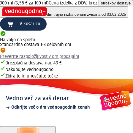
300 ml (3,58 € za 100 ml)
Cena izdelka z DDV, brez
stroškov dostave
dm trajno nizka cena
ni zvišana od 03.02.2026
V košarico
Na voljo na spletu
Standardna dostava 1-3 delovnih dni
Preverite razpoložljivost v dm prodajalni
Brezplačna dostava nad 49 €
Nakupujte vednougodno
Zbirajte in unovčujte točke
Vedno več za vaš denar
Odkrijte več o dm vednougodnih cenah