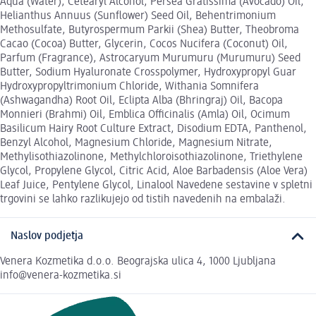
Aqua (Water), Cetearyl Alcohol, Persea Gratissima (Avocado) Oil,
Helianthus Annuus (Sunflower) Seed Oil, Behentrimonium
Methosulfate, Butyrospermum Parkii (Shea) Butter, Theobroma
Cacao (Cocoa) Butter, Glycerin, Cocos Nucifera (Coconut) Oil,
Parfum (Fragrance), Astrocaryum Murumuru (Murumuru) Seed
Butter, Sodium Hyaluronate Crosspolymer, Hydroxypropyl Guar
Hydroxypropyltrimonium Chloride, Withania Somnifera
(Ashwagandha) Root Oil, Eclipta Alba (Bhringraj) Oil, Bacopa
Monnieri (Brahmi) Oil, Emblica Officinalis (Amla) Oil, Ocimum
Basilicum Hairy Root Culture Extract, Disodium EDTA, Panthenol,
Benzyl Alcohol, Magnesium Chloride, Magnesium Nitrate,
Methylisothiazolinone, Methylchloroisothiazolinone, Triethylene
Glycol, Propylene Glycol, Citric Acid, Aloe Barbadensis (Aloe Vera)
Leaf Juice, Pentylene Glycol, Linalool Navedene sestavine v spletni
trgovini se lahko razlikujejo od tistih navedenih na embalaži.
Naslov podjetja
Venera Kozmetika d.o.o. Beograjska ulica 4, 1000 Ljubljana
info@venera-kozmetika.si