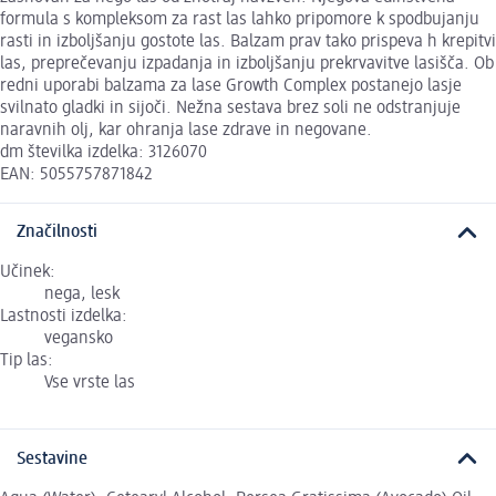
formula s kompleksom za rast las lahko pripomore k spodbujanju
rasti in izboljšanju gostote las. Balzam prav tako prispeva h krepitvi
las, preprečevanju izpadanja in izboljšanju prekrvavitve lasišča. Ob
redni uporabi balzama za lase Growth Complex postanejo lasje
svilnato gladki in sijoči. Nežna sestava brez soli ne odstranjuje
naravnih olj, kar ohranja lase zdrave in negovane.
dm številka izdelka: 3126070
EAN: 5055757871842
Značilnosti
Učinek:
nega, lesk
Lastnosti izdelka:
vegansko
Tip las:
Vse vrste las
Sestavine