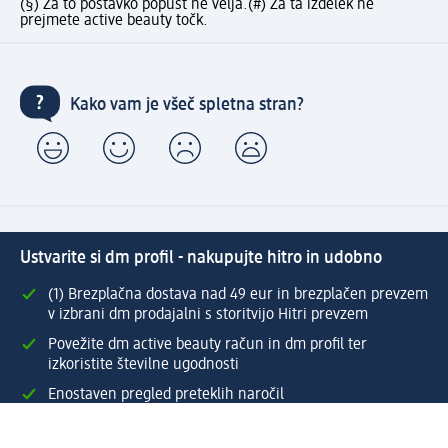
(§) Za to postavko popust ne velja.
(#) Za ta izdelek ne
prejmete active beauty točk.
Kako vam je všeč spletna stran?
Ustvarite si dm profil - nakupujte hitro in udobno
(1) Brezplačna dostava nad 49 eur in brezplačen prevzem
v izbrani dm prodajalni s storitvijo Hitri prevzem
Povežite dm active beauty račun in dm profil ter
izkoristite številne ugodnosti
Enostaven pregled preteklih naročil