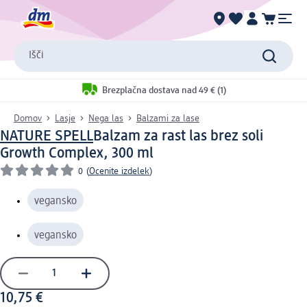
Išči
Brezplačna dostava nad 49 € (1)
Domov
Lasje
Nega las
Balzami za lase
NATURE SPELL
Balzam za rast las brez soli
Growth Complex, 300 ml
0
(
Ocenite izdelek
)
vegansko
vegansko
10,75 €