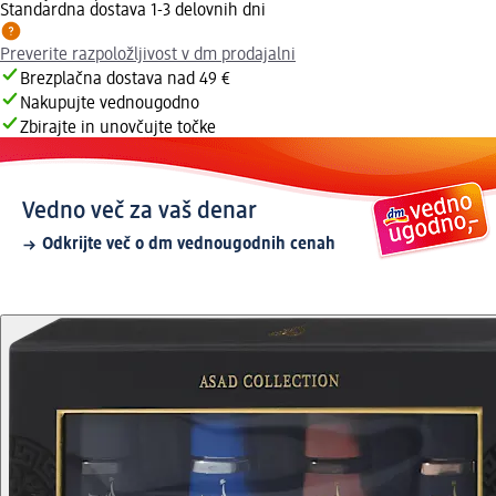
Standardna dostava 1-3 delovnih dni
Preverite razpoložljivost v dm prodajalni
Brezplačna dostava nad 49 €
Nakupujte vednougodno
Zbirajte in unovčujte točke
Vedno več za vaš denar
Odkrijte več o dm vednougodnih cenah