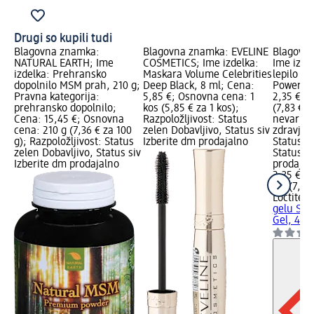
Drugi so kupili tudi
Blagovna znamka:
Blagovna znamka: EVELINE
Blagovna
NATURAL EARTH; Ime
COSMETICS; Ime izdelka:
Ime izde
izdelka: Prehransko
Maskara Volume Celebrities
lepilo v
dopolnilo MSM prah, 210 g;
Deep Black, 8 ml; Cena:
Power Ge
Pravna kategorija:
5,85 €; Osnovna cena: 1
2,35 €; 
prehransko dopolnilo;
kos (5,85 € za 1 kos);
(7,83 € z
Cena: 15,45 €; Osnovna
Razpoložljivost: Status
nevarnos
cena: 210 g (7,36 € za 100
zelen Dobavljivo, Status siv
zdravje; 
g); Razpoložljivost: Status
Izberite dm prodajalno
Status z
zelen Dobavljivo, Status siv
Status si
Izberite dm prodajalno
prodajal
2,35 €
3 g (7,83
Loctite
Se
gelu Sup
Gel, 4 g