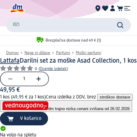
Išči
Brezplačna dostava nad 49 € (1)
Domov
Nega in dišave
Parfumi
Moški parfumi
Lattafa
Darilni set za moške Asad Collection, 1 kos
0
(
Ocenite izdelek
)
49,95 €
1 kos (49,95 € za 1 kos)
Cena izdelka z DDV, brez
stroškov dostave
dm trajno nizka cena
ni zvišana od 26.02.2026
V košarico
Na voljo na spletu