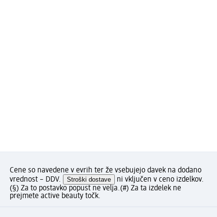
Cene so navedene v evrih ter že vsebujejo davek na dodano
vrednost – DDV.
Stroški dostave
ni vključen v ceno izdelkov.
(§) Za to postavko popust ne velja.
(#) Za ta izdelek ne
prejmete active beauty točk.