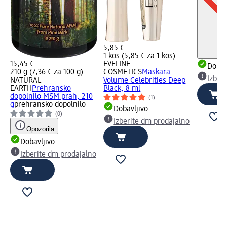
5,85 €
1 kos (5,85 € za 1 kos)
15,45 €
EVELINE
Dobav
210 g (7,36 € za 100 g)
COSMETICS
Maskara
Izber
NATURAL
Volume Celebrities Deep
EARTH
Prehransko
Black, 8 ml
dopolnilo MSM prah, 210
(1)
g
prehransko dopolnilo
Dobavljivo
(0)
Izberite dm prodajalno
Opozorila
Dobavljivo
Izberite dm prodajalno