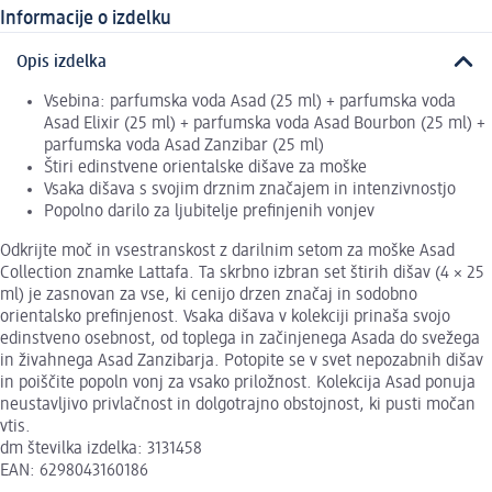
Informacije o izdelku
Opis izdelka
Vsebina: parfumska voda Asad (25 ml) + parfumska voda
Asad Elixir (25 ml) + parfumska voda Asad Bourbon (25 ml) +
parfumska voda Asad Zanzibar (25 ml)
Štiri edinstvene orientalske dišave za moške
Vsaka dišava s svojim drznim značajem in intenzivnostjo
Popolno darilo za ljubitelje prefinjenih vonjev
Odkrijte moč in vsestranskost z darilnim setom za moške Asad
Collection znamke Lattafa. Ta skrbno izbran set štirih dišav (4 × 25
ml) je zasnovan za vse, ki cenijo drzen značaj in sodobno
orientalsko prefinjenost. Vsaka dišava v kolekciji prinaša svojo
edinstveno osebnost, od toplega in začinjenega Asada do svežega
in živahnega Asad Zanzibarja. Potopite se v svet nepozabnih dišav
in poiščite popoln vonj za vsako priložnost. Kolekcija Asad ponuja
neustavljivo privlačnost in dolgotrajno obstojnost, ki pusti močan
vtis.
dm številka izdelka: 3131458
EAN: 6298043160186