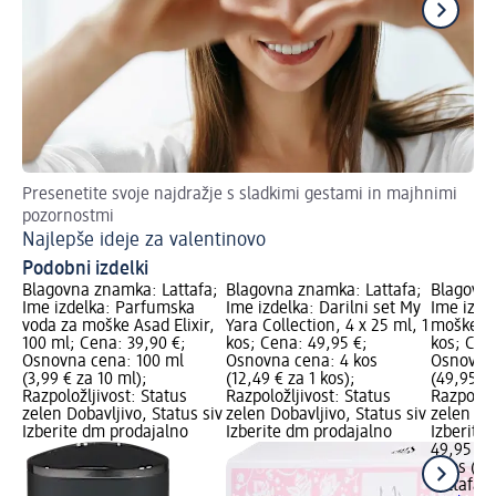
Presenetite svoje najdražje s sladkimi gestami in majhnimi
Izb
pozornostmi
Ka
Najlepše ideje za valentinovo
Podobni izdelki
Blagovna znamka: Lattafa;
Blagovna znamka: Lattafa;
Blagovna
Ime izdelka: Parfumska
Ime izdelka: Darilni set My
Ime izdel
voda za moške Asad Elixir,
Yara Collection, 4 x 25 ml, 1
moške Pr
100 ml; Cena: 39,90 €;
kos; Cena: 49,95 €;
kos; Cen
Osnovna cena: 100 ml
Osnovna cena: 4 kos
Osnovna 
(3,99 € za 10 ml);
(12,49 € za 1 kos);
(49,95 € 
Razpoložljivost: Status
Razpoložljivost: Status
Razpoložl
zelen Dobavljivo, Status siv
zelen Dobavljivo, Status siv
zelen Dob
Izberite dm prodajalno
Izberite dm prodajalno
Izberite
49,95 €
1 kos (49
Lattafa
D