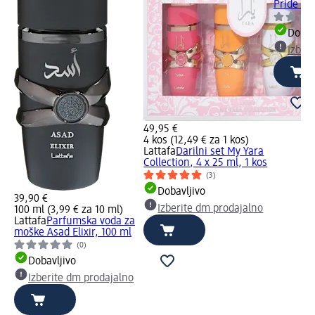
Pride Col
Dobav
Izber
49,95 €
4 kos (12,49 € za 1 kos)
Lattafa
Darilni set My Yara
Collection, 4 x 25 ml, 1 kos
(3)
Dobavljivo
39,90 €
Izberite dm prodajalno
100 ml (3,99 € za 10 ml)
Lattafa
Parfumska voda za
moške Asad Elixir, 100 ml
(0)
Dobavljivo
Izberite dm prodajalno