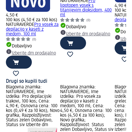
NATURAVERDE
Pro
lipotopen vosek s
4,90 €
titanijevim dioksidom, 400
100 kos (
ml
4,50 €
NATURA
100 kos (4,50 € za 100 kos)
depilacij
(0)
NATURAVERDE
Pro vosek za
Dobavljivo
depilacijo v kaseti z
Dobav
medom, 100 ml
Izberite dm prodajalno
Izber
(0)
Dobavljivo
Izberite dm prodajalno
Drugi so kupili tudi
Blagovna znamka:
Blagovna znamka:
Blagovn
NATURAVERDE; Ime
NATURAVERDE; Ime
NATURAV
izdelka: Pro depilacijski
izdelka: Pro vosek za
izdelka: 
trakovi, 100 kos; Cena:
depilacijo v kaseti z
grelec za
4,90 €; Osnovna cena: 100
medom, 100 ml; Cena:
Cena: 19
kos (0,49 € za 10 kos); Novo
4,50 €; Osnovna cena: 100
cena: 1 k
grafika; Razpoložljivost:
kos (4,50 € za 100 kos);
kos); Nov
Status zelen Dobavljivo,
Novo grafika;
Razpoložl
Status siv Izberite dm
Razpoložljivost: Status
zelen Dob
zelen Dobavljivo, Status siv
Izberite