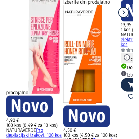
Izberite dm prodajalno
19,95 €
1 kos (19
NATURA
električn
kos
Opoz
Dobav
Izber
prodajalno
4,90 €
100 kos (0,49 € za 10 kos)
NATURAVERDE
Pro
4,50 €
depilacijski trakovi, 100 kos
100 kos (4,50 € za 100 kos)