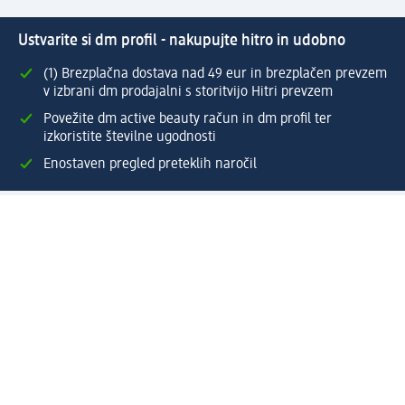
Ustvarite si dm profil - nakupujte hitro in udobno
(1) Brezplačna dostava nad 49 eur in brezplačen prevzem
v izbrani dm prodajalni s storitvijo Hitri prevzem
Povežite dm active beauty račun in dm profil ter
izkoristite številne ugodnosti
Enostaven pregled preteklih naročil
Ustvarite si svoj dm profil
Pomoč
Ugodnosti in storitve
Center za pomoč uporabnikom
Dostava
Vračila in menjave
Podjetje