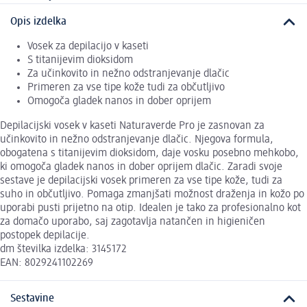
Opis izdelka
Vosek za depilacijo v kaseti
S titanijevim dioksidom
Za učinkovito in nežno odstranjevanje dlačic
Primeren za vse tipe kože tudi za občutljivo
Omogoča gladek nanos in dober oprijem
Depilacijski vosek v kaseti Naturaverde Pro je zasnovan za
učinkovito in nežno odstranjevanje dlačic. Njegova formula,
obogatena s titanijevim dioksidom, daje vosku posebno mehkobo,
ki omogoča gladek nanos in dober oprijem dlačic. Zaradi svoje
sestave je depilacijski vosek primeren za vse tipe kože, tudi za
suho in občutljivo. Pomaga zmanjšati možnost draženja in kožo po
uporabi pusti prijetno na otip. Idealen je tako za profesionalno kot
za domačo uporabo, saj zagotavlja natančen in higieničen
postopek depilacije.
dm številka izdelka: 3145172
EAN: 8029241102269
Sestavine