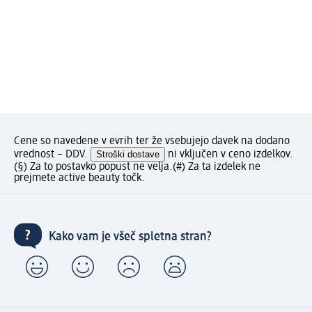
Cene so navedene v evrih ter že vsebujejo davek na dodano
vrednost – DDV.
Stroški dostave
ni vključen v ceno izdelkov.
(§) Za to postavko popust ne velja.
(#) Za ta izdelek ne
prejmete active beauty točk.
Kako vam je všeč spletna stran?