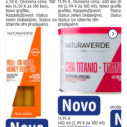
4,50 €; Osnovna cena: 100
11,95 €; Osnovna cena: 400
kos (0,49
kos (4,50 € za 100 kos);
ml (2,99 € za 100 ml); Novo
grafika; 
Novo grafika;
grafika; Razpoložljivost:
Status z
Razpoložljivost: Status
Status zelen Dobavljivo,
Status si
zelen Dobavljivo, Status siv
Status siv Izberite dm
Izberite dm prodajalno
prodajalno
prodajal
11,95 €
400 ml (2,99 € za 100 ml)