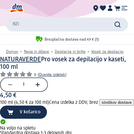
Išči
Brezplačna dostava nad 49 € (1)
Domov
Nega in dišave
Depilacija in britje
Vosek za depilacijo
NATURAVERDE
Pro vosek za depilacijo v kaseti,
100 ml
0
(
Ocenite izdelek
)
4,50 €
100 ml (4,50 € za 100 ml)
Cena izdelka z DDV, brez
stroškov dostave
V košarico
Na voljo na spletu
Standardna dostava 1-3 delovnih dni