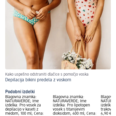
Kako uspešno odstraniti dlačice s pomočjo voska
Že
Depilacija bikini predela z voskom
Pr
Podobni izdelki
Blagovna znamka:
Blagovna znamka:
Blagovn
NATURAVERDE; Ime
NATURAVERDE; Ime
NATURAV
izdelka: Pro vosek za
izdelka: Pro lipotopen
izdelka: 
depilacijo v kaseti z
vosek s titanijevim
trakovi, 
medom, 100 ml; Cena:
dioksidom, 400 ml; Cena:
4,90 €; 