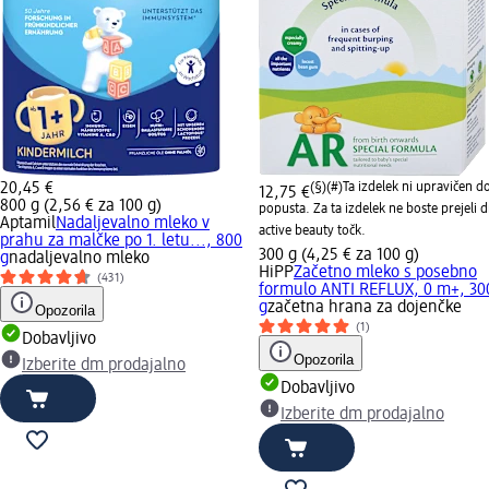
20,45 €
(§)(#)
Ta izdelek ni upravičen d
12,75 €
800 g (2,56 € za 100 g)
popusta. Za ta izdelek ne boste prejeli 
Aptamil
Nadaljevalno mleko v
active beauty točk.
prahu za malčke po 1. letu..., 800
300 g (4,25 € za 100 g)
g
nadaljevalno mleko
HiPP
Začetno mleko s posebno
(431)
formulo ANTI REFLUX, 0 m+, 30
g
začetna hrana za dojenčke
Opozorila
(1)
Dobavljivo
Opozorila
Izberite dm prodajalno
Dobavljivo
Izberite dm prodajalno