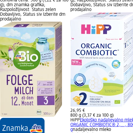
Osnovna cena: 500 g (1,22 € za 100
g); Razpoložljivost: Status zelen
g); dm znamka grafika;
Dobavljivo, Status siv Izberite 
Razpoložljivost: Status zelen
prodajalno
Dobavljivo, Status siv Izberite dm
prodajalno
26,95 €
800 g (3,37 € za 100 g)
HiPP
Ekološko nadaljevalno mle
ORGANIC COMBIOTIC® 2,..., 80
g
nadaljevalno mleko