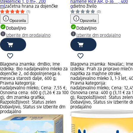
steklenički 1, 0 m+, 200
namene Rice AR, 0-36..., 400
ml
začetna hrana za dojenčke
g
dietno živilo
(1)
(0)
Opozorila
Opozorila
Dobavljivo
Dobavljivo
Izberite dm prodajalno
Izberite dm prodajalno
Blagovna znamka: dmBio; Ime
Blagovna znamka: Novalac; Im
izdelka: Bio nadaljevalno mleko za
izdelka: Prah za pripravo mleč
dojenčke 2, od dopolnjenega 6.
napitka za majhne otroke,
meseca starosti dalje, 600 g;
nadaljevalno mleko 3, 1-3 let, 4
Pravna kategorija:
Pravna kategorija:
nadaljevalno mleko; Cena: 7,55 €;
nadaljevalno mleko; Cena: 12,4
Osnovna cena: 600 g (1,26 € za 100
Osnovna cena: 400 g (3,11 € za 
g); dm znamka grafika;
g); Razpoložljivost: Status zelen
Razpoložljivost: Status zelen
Dobavljivo, Status siv Izberite 
Dobavljivo, Status siv Izberite dm
prodajalno
prodajalno