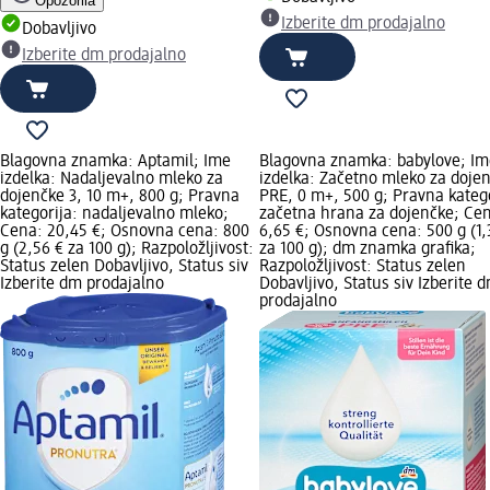
Opozorila
Izberite dm prodajalno
Dobavljivo
Izberite dm prodajalno
Blagovna znamka: Aptamil; Ime
Blagovna znamka: babylove; Im
izdelka: Nadaljevalno mleko za
izdelka: Začetno mleko za doje
dojenčke 3, 10 m+, 800 g; Pravna
PRE, 0 m+, 500 g; Pravna katego
kategorija: nadaljevalno mleko;
začetna hrana za dojenčke; Ce
Cena: 20,45 €; Osnovna cena: 800
6,65 €; Osnovna cena: 500 g (1,
g (2,56 € za 100 g); Razpoložljivost:
za 100 g); dm znamka grafika;
Status zelen Dobavljivo, Status siv
Razpoložljivost: Status zelen
Izberite dm prodajalno
Dobavljivo, Status siv Izberite 
prodajalno