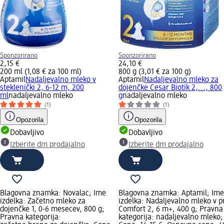
Sponzorirano
Sponzorirano
2,15 €
24,10 €
200 ml (1,08 € za 100 ml)
800 g (3,01 € za 100 g)
Aptamil
Nadaljevalno mleko v
Aptamil
Nadaljevalno mleko za
steklenički 2, 6-12 m, 200
dojenčke Cesar Biotik 2,..., 800
ml
nadaljevalno mleko
g
nadaljevalno mleko
(1)
(1)
Opozorila
Opozorila
Dobavljivo
Dobavljivo
Izberite dm prodajalno
Izberite dm prodajalno
Blagovna znamka: Novalac; Ime
Blagovna znamka: Aptamil; Ime
izdelka: Začetno mleko za
izdelka: Nadaljevalno mleko v 
dojenčke 1, 0-6 mesecev, 800 g;
Comfort 2, 6 m+, 400 g; Pravna
Pravna kategorija:
kategorija: nadaljevalno mleko;