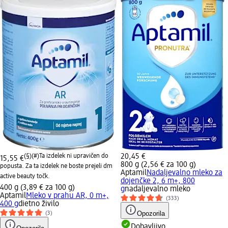
(§)(#)
Ta izdelek ni upravičen do
20,45 €
15,55 €
800 g (2,56 € za 100 g)
popusta. Za ta izdelek ne boste prejeli dm
Aptamil
Nadaljevalno mleko za
active beauty točk.
dojenčke 2, 6 m+, 800
400 g (3,89 € za 100 g)
g
nadaljevalno mleko
Aptamil
Mleko v prahu AR, 0 m+,
(333)
400 g
dietno živilo
Opozorila
(3)
Dobavljivo