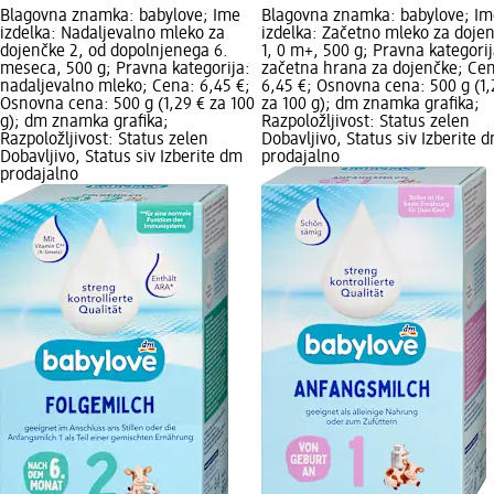
Blagovna znamka: babylove; Ime
Blagovna znamka: babylove; Im
izdelka: Nadaljevalno mleko za
izdelka: Začetno mleko za doje
dojenčke 2, od dopolnjenega 6.
1, 0 m+, 500 g; Pravna kategorij
meseca, 500 g; Pravna kategorija:
začetna hrana za dojenčke; Ce
nadaljevalno mleko; Cena: 6,45 €;
6,45 €; Osnovna cena: 500 g (1,
Osnovna cena: 500 g (1,29 € za 100
za 100 g); dm znamka grafika;
g); dm znamka grafika;
Razpoložljivost: Status zelen
Razpoložljivost: Status zelen
Dobavljivo, Status siv Izberite 
Dobavljivo, Status siv Izberite dm
prodajalno
prodajalno