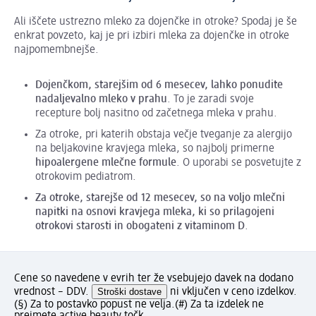
Ali iščete ustrezno mleko za dojenčke in otroke? Spodaj je še
enkrat povzeto, kaj je pri izbiri mleka za dojenčke in otroke
najpomembnejše.
Dojenčkom, starejšim od 6 mesecev, lahko ponudite
nadaljevalno mleko v prahu
. To je zaradi svoje
recepture bolj nasitno od začetnega mleka v prahu.
Za otroke, pri katerih obstaja večje tveganje za alergijo
na beljakovine kravjega mleka, so najbolj primerne
hipoalergene mlečne formule
. O uporabi se posvetujte z
otrokovim pediatrom.
Za otroke, starejše od 12 mesecev, so na voljo mlečni
napitki na osnovi kravjega mleka, ki so prilagojeni
otrokovi starosti in obogateni z vitaminom D
.
Cene so navedene v evrih ter že vsebujejo davek na dodano
vrednost – DDV.
Stroški dostave
ni vključen v ceno izdelkov.
(§) Za to postavko popust ne velja.
(#) Za ta izdelek ne
prejmete active beauty točk.