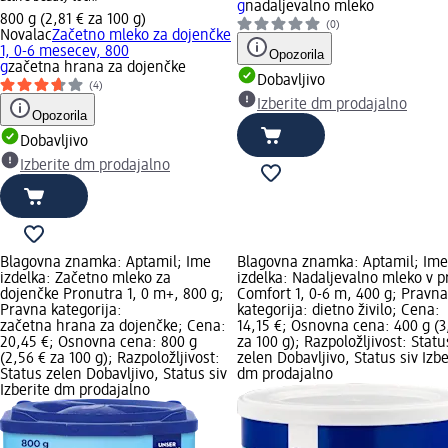
g
nadaljevalno mleko
800 g (2,81 € za 100 g)
(0)
Novalac
Začetno mleko za dojenčke
1, 0-6 mesecev, 800
Opozorila
g
začetna hrana za dojenčke
Dobavljivo
(4)
Izberite dm prodajalno
Opozorila
Dobavljivo
Izberite dm prodajalno
Blagovna znamka: Aptamil; Ime
Blagovna znamka: Aptamil; Ime
izdelka: Začetno mleko za
izdelka: Nadaljevalno mleko v 
dojenčke Pronutra 1, 0 m+, 800 g;
Comfort 1, 0-6 m, 400 g; Pravna
Pravna kategorija:
kategorija: dietno živilo; Cena:
začetna hrana za dojenčke; Cena:
14,15 €; Osnovna cena: 400 g (3
20,45 €; Osnovna cena: 800 g
za 100 g); Razpoložljivost: Statu
(2,56 € za 100 g); Razpoložljivost:
zelen Dobavljivo, Status siv Izbe
Status zelen Dobavljivo, Status siv
dm prodajalno
Izberite dm prodajalno