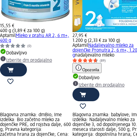
15,55 €
400 g (3,89 € za 100 g)
Aptamil
Mleko v prahu AR 2, 6 m+,
27,95 €
400 g
1.200 g (2,33 € za 100 g)
Aptamil
Nadaljevalno mleko za
(0)
dojenčke Pronutra 2, 6 m+, 1.2
Dobavljivo
g
nadaljevalno mleko
Izberite dm prodajalno
(89)
Opozorila
Dobavljivo
Izberite dm prodajalno
Blagovna znamka: dmBio; Ime
Blagovna znamka: babylove; Im
izdelka: Bio začetno mleko za
izdelka: Nadaljevalno mleko za
dojenčke PRE, od rojstva dalje, 600
dojenčke 3, od dopolnjenega 10
g; Pravna kategorija:
meseca starosti dalje, 500 g; P
začetna hrana za dojenčke; Cena:
kategorija: dopolnilna hrana; C