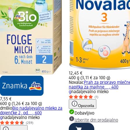
12,45 €
400 g (3,11 € za 100 g)
Novalac
Prah za pripravo mlečn
napitka za majhne..., 400
g
nadaljevalno mleko
(1)
7,55 €
600 g (1,26 € za 100 g)
Opozorila
dmBio
Bio nadaljevalno mleko za
dojenčke 2, od..., 600
Dobavljivo
g
nadaljevalno mleko
Izberite dm prodajalno
(259)