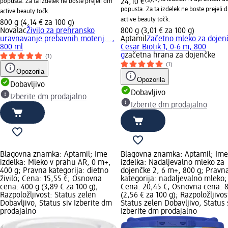
popusta. Za ta izdelek ne boste prejeli dm
24,10 €
popusta. Za ta izdelek ne boste prejeli 
active beauty točk.
active beauty točk.
800 g (4,14 € za 100 g)
Novalac
Živilo za prehransko
800 g (3,01 € za 100 g)
uravnavanje prebavnih motenj...,
Aptamil
Začetno mleko za dojen
800 ml
Cesar Biotik 1, 0-6 m, 800
g
začetna hrana za dojenčke
(1)
(1)
Opozorila
Opozorila
Dobavljivo
Dobavljivo
Izberite dm prodajalno
Izberite dm prodajalno
Blagovna znamka: Aptamil; Ime
Blagovna znamka: Aptamil; Ime
izdelka: Mleko v prahu AR, 0 m+,
izdelka: Nadaljevalno mleko za
400 g; Pravna kategorija: dietno
dojenčke 2, 6 m+, 800 g; Pravn
živilo; Cena: 15,55 €; Osnovna
kategorija: nadaljevalno mleko;
cena: 400 g (3,89 € za 100 g);
Cena: 20,45 €; Osnovna cena: 
Razpoložljivost: Status zelen
(2,56 € za 100 g); Razpoložljivos
Dobavljivo, Status siv Izberite dm
Status zelen Dobavljivo, Status 
prodajalno
Izberite dm prodajalno