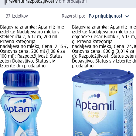
Preverite razpoložljivost v
dm prodajalni
37 izdelkov
Razvrsti po:
Blagovna znamka: Aptamil; Ime
Blagovna znamka: Aptamil; Ime
izdelka: Nadaljevalno mleko v
izdelka: Nadaljevalno mleko za
steklenički 2, 6-12 m, 200 ml;
dojenčke Cesar Biotik 2, 6-12 m
Pravna kategorija:
g; Pravna kategorija:
nadaljevalno mleko; Cena: 2,15 €;
nadaljevalno mleko; Cena: 24,1
Osnovna cena: 200 ml (1,08 € za
Osnovna cena: 800 g (3,01 € za 
100 ml); Razpoložljivost: Status
g); Razpoložljivost: Status zelen
zelen Dobavljivo, Status siv
Dobavljivo, Status siv Izberite 
Izberite dm prodajalno
prodajalno