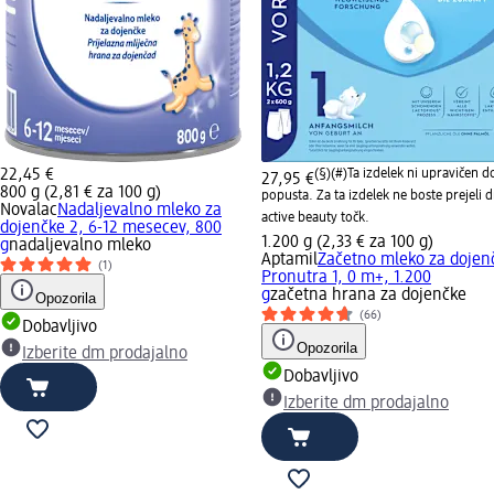
22,45 €
(§)(#)
Ta izdelek ni upravičen d
27,95 €
800 g (2,81 € za 100 g)
popusta. Za ta izdelek ne boste prejeli 
Novalac
Nadaljevalno mleko za
active beauty točk.
dojenčke 2, 6-12 mesecev, 800
1.200 g (2,33 € za 100 g)
g
nadaljevalno mleko
Aptamil
Začetno mleko za dojen
(1)
Pronutra 1, 0 m+, 1.200
g
začetna hrana za dojenčke
Opozorila
(66)
Dobavljivo
Opozorila
Izberite dm prodajalno
Dobavljivo
Izberite dm prodajalno