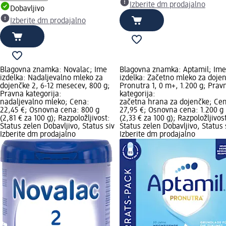
Izberite dm prodajalno
Dobavljivo
Izberite dm prodajalno
Blagovna znamka: Novalac; Ime
Blagovna znamka: Aptamil; Ime
izdelka: Nadaljevalno mleko za
izdelka: Začetno mleko za doje
dojenčke 2, 6-12 mesecev, 800 g;
Pronutra 1, 0 m+, 1.200 g; Prav
Pravna kategorija:
kategorija:
nadaljevalno mleko; Cena:
začetna hrana za dojenčke; Ce
22,45 €; Osnovna cena: 800 g
27,95 €; Osnovna cena: 1.200 g
(2,81 € za 100 g); Razpoložljivost:
(2,33 € za 100 g); Razpoložljivos
Status zelen Dobavljivo, Status siv
Status zelen Dobavljivo, Status 
Izberite dm prodajalno
Izberite dm prodajalno