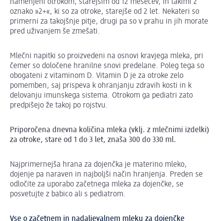
namenjeni otrokom, starejšim od 12 mesecev, in takimi z
oznako »2+«, ki so za otroke, starejše od 2 let. Nekateri so
primerni za takojšnje pitje, drugi pa so v prahu in jih morate
pred uživanjem še zmešati.
Mlečni napitki so proizvedeni na osnovi kravjega mleka, pri
čemer so določene hranilne snovi predelane. Poleg tega so
obogateni z vitaminom D. Vitamin D je za otroke zelo
pomemben, saj prispeva k ohranjanju zdravih kosti in k
delovanju imunskega sistema. Otrokom ga pediatri zato
predpišejo že takoj po rojstvu.
Priporočena dnevna količina mleka (vklj. z mlečnimi izdelki)
za otroke, stare od 1 do 3 let, znaša 300 do 330 ml.
Najprimernejša hrana za dojenčka je materino mleko,
dojenje pa naraven in najboljši način hranjenja. Preden se
odločite za uporabo začetnega mleka za dojenčke, se
posvetujte z babico ali s pediatrom.
Vse o začetnem in nadaljevalnem mleku za dojenčke