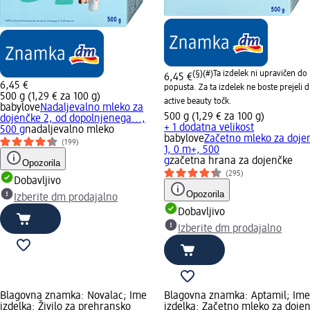
(§)(#)
Ta izdelek ni upravičen do
6,45 €
6,45 €
popusta. Za ta izdelek ne boste prejeli 
500 g (1,29 € za 100 g)
active beauty točk.
babylove
Nadaljevalno mleko za
500 g (1,29 € za 100 g)
dojenčke 2, od dopolnjenega...,
+ 1 dodatna velikost
500 g
nadaljevalno mleko
babylove
Začetno mleko za doje
(199)
1, 0 m+, 500
g
začetna hrana za dojenčke
Opozorila
(295)
Dobavljivo
Opozorila
Izberite dm prodajalno
Dobavljivo
Izberite dm prodajalno
Blagovna znamka: Novalac; Ime
Blagovna znamka: Aptamil; Ime
izdelka: Živilo za prehransko
izdelka: Začetno mleko za doje