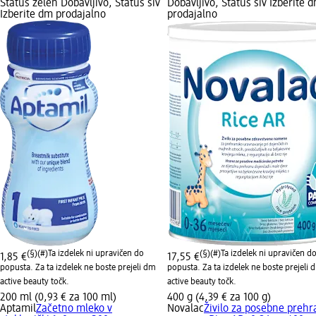
Status zelen Dobavljivo, Status siv
Dobavljivo, Status siv Izberite 
Izberite dm prodajalno
prodajalno
(§)(#)
Ta izdelek ni upravičen do
(§)(#)
Ta izdelek ni upravičen d
1,85 €
17,55 €
popusta. Za ta izdelek ne boste prejeli dm
popusta. Za ta izdelek ne boste prejeli 
active beauty točk.
active beauty točk.
200 ml (0,93 € za 100 ml)
400 g (4,39 € za 100 g)
Aptamil
Začetno mleko v
Novalac
Živilo za posebne preh