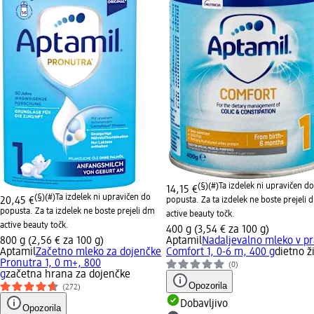
(§)(#)
Ta izdelek ni upravičen do
14,15 €
(§)(#)
Ta izdelek ni upravičen do
20,45 €
popusta. Za ta izdelek ne boste prejeli 
popusta. Za ta izdelek ne boste prejeli dm
active beauty točk.
active beauty točk.
400 g (3,54 € za 100 g)
800 g (2,56 € za 100 g)
Aptamil
Nadaljevalno mleko v p
Aptamil
Začetno mleko za dojenčke
Comfort 1, 0-6 m, 400 g
dietno ži
Pronutra 1, 0 m+, 800
(0)
g
začetna hrana za dojenčke
Opozorila
(272)
Dobavljivo
Opozorila