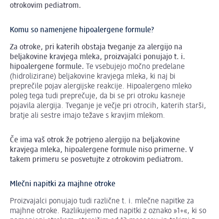
otrokovim pediatrom.
Komu so namenjene hipoalergene formule?
Za otroke, pri katerih obstaja tveganje za alergijo na
beljakovine kravjega mleka, proizvajalci ponujajo t. i.
hipoalergene formule.
Te vsebujejo močno predelane
(hidrolizirane) beljakovine kravjega mleka, ki naj bi
preprečile pojav alergijske reakcije. Hipoalergeno mleko
poleg tega tudi preprečuje, da bi se pri otroku kasneje
pojavila alergija. Tveganje je večje pri otrocih, katerih starši,
bratje ali sestre imajo težave s kravjim mlekom.
Če ima vaš otrok že potrjeno alergijo na beljakovine
kravjega mleka, hipoalergene formule niso primerne. V
takem primeru se posvetujte z otrokovim pediatrom.
Mlečni napitki za majhne otroke
Proizvajalci ponujajo tudi različne t. i. mlečne napitke za
majhne otroke. Razlikujemo med napitki z oznako »1+«, ki so