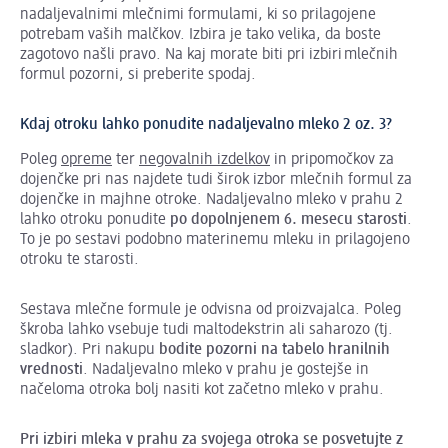
nadaljevalnimi mlečnimi formulami, ki so prilagojene
potrebam vaših malčkov. Izbira je tako velika, da boste
zagotovo našli pravo. Na kaj morate biti pri izbiri mlečnih
formul pozorni, si preberite spodaj.
Kdaj otroku lahko ponudite nadaljevalno mleko 2 oz. 3?
Poleg
opreme
ter
negovalnih izdelkov
in pripomočkov za
dojenčke pri nas najdete tudi širok izbor mlečnih formul za
dojenčke in majhne otroke. Nadaljevalno mleko v prahu 2
lahko otroku ponudite
po dopolnjenem 6. mesecu starosti
.
To je po sestavi podobno materinemu mleku in prilagojeno
otroku te starosti.
Sestava mlečne formule je odvisna od proizvajalca. Poleg
škroba lahko vsebuje tudi maltodekstrin ali saharozo (tj.
sladkor). Pri nakupu
bodite pozorni na tabelo hranilnih
vrednosti
. Nadaljevalno mleko v prahu je gostejše in
načeloma otroka bolj nasiti kot začetno mleko v prahu.
Pri izbiri mleka v prahu za svojega otroka se posvetujte z