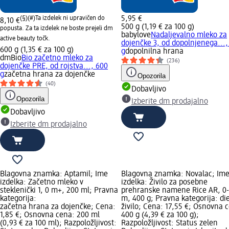
(§)(#)
Ta izdelek ni upravičen do
5,95 €
8,10 €
500 g (1,19 € za 100 g)
popusta. Za ta izdelek ne boste prejeli dm
babylove
Nadaljevalno mleko za
active beauty točk.
dojenčke 3, od dopolnjenega...,
600 g (1,35 € za 100 g)
g
dopolnilna hrana
dmBio
Bio začetno mleko za
(236)
dojenčke PRE, od rojstva..., 600
g
začetna hrana za dojenčke
Opozorila
(40)
Dobavljivo
Opozorila
Izberite dm prodajalno
Dobavljivo
Izberite dm prodajalno
Blagovna znamka: Aptamil; Ime
Blagovna znamka: Novalac; Im
izdelka: Začetno mleko v
izdelka: Živilo za posebne
steklenički 1, 0 m+, 200 ml; Pravna
prehranske namene Rice AR, 0
kategorija:
m, 400 g; Pravna kategorija: di
začetna hrana za dojenčke; Cena:
živilo; Cena: 17,55 €; Osnovna 
1,85 €; Osnovna cena: 200 ml
400 g (4,39 € za 100 g);
(0,93 € za 100 ml); Razpoložljivost:
Razpoložljivost: Status zelen