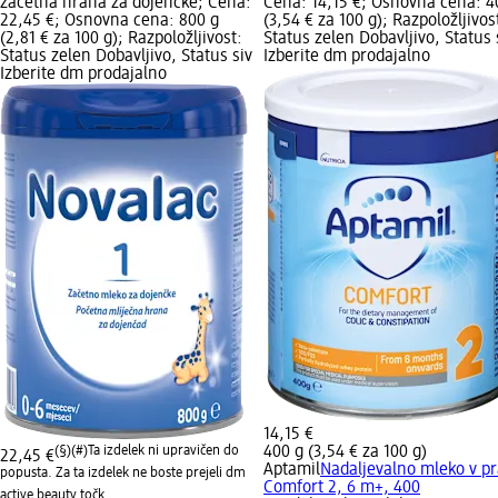
začetna hrana za dojenčke; Cena:
Cena: 14,15 €; Osnovna cena: 4
22,45 €; Osnovna cena: 800 g
(3,54 € za 100 g); Razpoložljivos
(2,81 € za 100 g); Razpoložljivost:
Status zelen Dobavljivo, Status 
Status zelen Dobavljivo, Status siv
Izberite dm prodajalno
Izberite dm prodajalno
14,15 €
(§)(#)
Ta izdelek ni upravičen do
400 g (3,54 € za 100 g)
22,45 €
Aptamil
Nadaljevalno mleko v p
popusta. Za ta izdelek ne boste prejeli dm
Comfort 2, 6 m+, 400
active beauty točk.