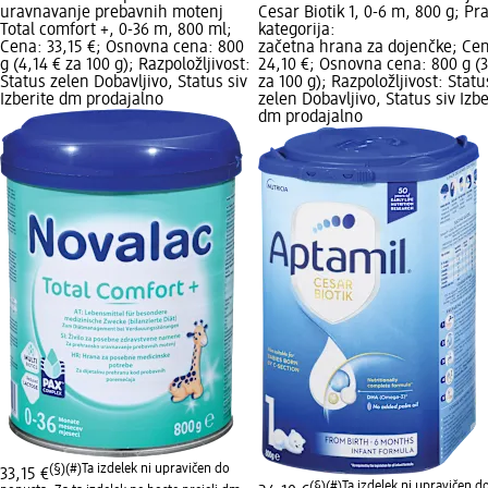
uravnavanje prebavnih motenj
Cesar Biotik 1, 0-6 m, 800 g; Pr
Total comfort +, 0-36 m, 800 ml;
kategorija:
Cena: 33,15 €; Osnovna cena: 800
začetna hrana za dojenčke; Ce
g (4,14 € za 100 g); Razpoložljivost:
24,10 €; Osnovna cena: 800 g (3
Status zelen Dobavljivo, Status siv
za 100 g); Razpoložljivost: Statu
Izberite dm prodajalno
zelen Dobavljivo, Status siv Izbe
dm prodajalno
(§)(#)
Ta izdelek ni upravičen do
33,15 €
(§)(#)
Ta izdelek ni upravičen d