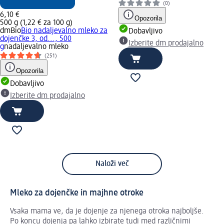
(0)
6,10 €
Opozorila
500 g (1,22 € za 100 g)
dmBio
Bio nadaljevalno mleko za
Dobavljivo
dojenčke 3, od..., 500
Izberite dm prodajalno
g
nadaljevalno mleko
(251)
Opozorila
Dobavljivo
Izberite dm prodajalno
Naloži več
Mleko za dojenčke in majhne otroke
Vsaka mama ve, da je dojenje za njenega otroka najboljše.
Po koncu dojenja pa lahko izbirate tudi med različnimi