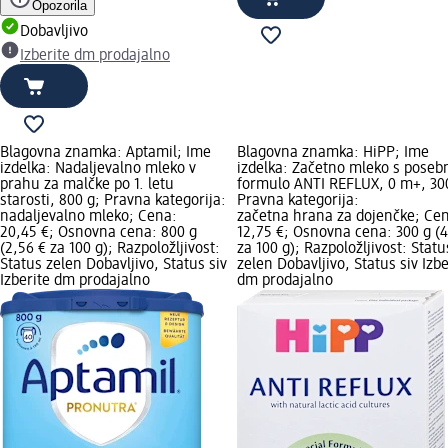
Opozorila
Dobavljivo
Izberite dm prodajalno
Blagovna znamka: Aptamil; Ime
Blagovna znamka: HiPP; Ime
izdelka: Nadaljevalno mleko v
izdelka: Začetno mleko s poseb
prahu za malčke po 1. letu
formulo ANTI REFLUX, 0 m+, 30
starosti, 800 g; Pravna kategorija:
Pravna kategorija:
nadaljevalno mleko; Cena:
začetna hrana za dojenčke; Ce
20,45 €; Osnovna cena: 800 g
12,75 €; Osnovna cena: 300 g (4
(2,56 € za 100 g); Razpoložljivost:
za 100 g); Razpoložljivost: Statu
Status zelen Dobavljivo, Status siv
zelen Dobavljivo, Status siv Izbe
Izberite dm prodajalno
dm prodajalno