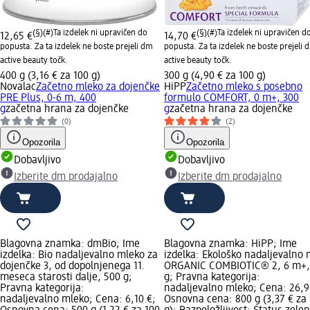
(§)(#)
Ta izdelek ni upravičen do
(§)(#)
Ta izdelek ni upravičen d
12,65 €
14,70 €
popusta. Za ta izdelek ne boste prejeli dm
popusta. Za ta izdelek ne boste prejeli 
active beauty točk.
active beauty točk.
400 g (3,16 € za 100 g)
300 g (4,90 € za 100 g)
Novalac
Začetno mleko za dojenčke
HiPP
Začetno mleko s posebno
PRE Plus, 0-6 m, 400
formulo COMFORT, 0 m+, 300
g
začetna hrana za dojenčke
g
začetna hrana za dojenčke
(0)
(2)
Opozorila
Opozorila
Dobavljivo
Dobavljivo
Izberite dm prodajalno
Izberite dm prodajalno
Blagovna znamka: dmBio; Ime
Blagovna znamka: HiPP; Ime
izdelka: Bio nadaljevalno mleko za
izdelka: Ekološko nadaljevalno 
dojenčke 3, od dopolnjenega 11.
ORGANIC COMBIOTIC® 2, 6 m+,
meseca starosti dalje, 500 g;
g; Pravna kategorija:
Pravna kategorija:
nadaljevalno mleko; Cena: 26,9
nadaljevalno mleko; Cena: 6,10 €;
Osnovna cena: 800 g (3,37 € za