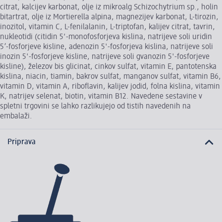
citrat, kalcijev karbonat, olje iz mikroalg Schizochytrium sp., holin
bitartrat, olje iz Mortierella alpina, magnezijev karbonat, L-tirozin,
inozitol, vitamin C, L-fenilalanin, L-triptofan, kalijev citrat, tavrin,
nukleotidi (citidin 5′-monofosforjeva kislina, natrijeve soli uridin
5’-fosforjeve kisline, adenozin 5'-fosforjeva kislina, natrijeve soli
inozin 5'-fosforjeve kisline, natrijeve soli gvanozin 5'-fosforjeve
kisline), železov bis glicinat, cinkov sulfat, vitamin E, pantotenska
kislina, niacin, tiamin, bakrov sulfat, manganov sulfat, vitamin B6,
vitamin D, vitamin A, riboflavin, kalijev jodid, folna kislina, vitamin
K, natrijev selenat, biotin, vitamin B12. Navedene sestavine v
spletni trgovini se lahko razlikujejo od tistih navedenih na
embalaži.
Priprava