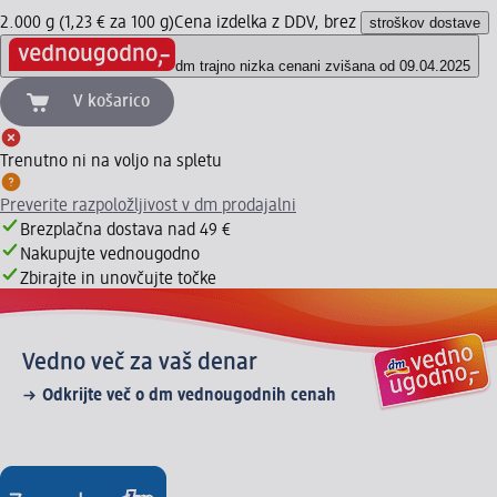
2.000 g (1,23 € za 100 g)
Cena izdelka z DDV, brez
stroškov dostave
dm trajno nizka cena
ni zvišana od 09.04.2025
V košarico
Trenutno ni na voljo na spletu
Preverite razpoložljivost v dm prodajalni
Brezplačna dostava nad 49 €
Nakupujte vednougodno
Zbirajte in unovčujte točke
Vedno več za vaš denar
Odkrijte več o dm vednougodnih cenah