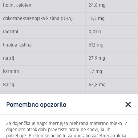
holin, celoten
24,8 mg
dokozaheksaenojska kislina (DHA)
13,5 mg
inozitol
0,01 g
linolna kislina
612 mg
natrij
27,9 mg
karnitin
1,7 mg
Kalcij
62,8 mg
Klorid
60,6 mg
Pomembno opozorilo
Železo
0,62 mg
Za dojenčka je najprimernejša prehrana materino mleko. Z
Fluorid
0,004 mg
dojenjem otrok dobi prav tiste hranilne snovi, ki jih
potrebuje. Preden se odločite za uporabo začetnega mleka
Folna kislina
12,4 µg