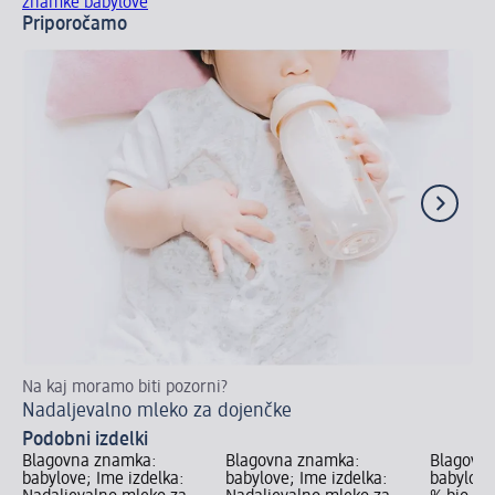
znamke babylove
Priporočamo
Na kaj moramo biti pozorni?
Va
Nadaljevalno mleko za dojenčke
To
Podobni izdelki
Blagovna znamka:
Blagovna znamka:
Blagovn
babylove; Ime izdelka:
babylove; Ime izdelka:
babylove