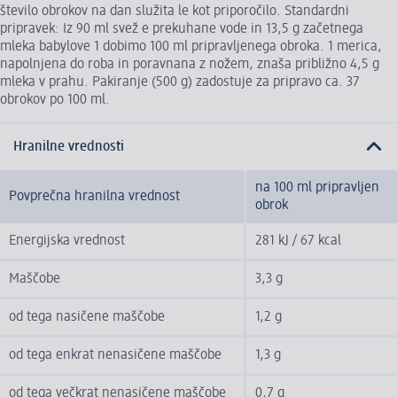
število obrokov na dan služita le kot priporočilo. Standardni
pripravek: Iz 90 ml svež e prekuhane vode in 13,5 g začetnega
mleka babylove 1 dobimo 100 ml pripravljenega obroka. 1 merica,
napolnjena do roba in poravnana z nožem, znaša približno 4,5 g
mleka v prahu. Pakiranje (500 g) zadostuje za pripravo ca. 37
obrokov po 100 ml.
Hranilne vrednosti
na 100 ml pripravljen
Povprečna hranilna vrednost
obrok
Energijska vrednost
281 kJ / 67 kcal
Maščobe
3,3 g
od tega nasičene maščobe
1,2 g
od tega enkrat nenasičene maščobe
1,3 g
od tega večkrat nenasičene maščobe
0,7 g