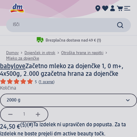
Išči
Brezplačna dostava nad 49 € (1)
Domov
Dojenček in otrok
Otroška hrana in napitki
Mleko za dojenčke
babylove
Začetno mleko za dojenčke 1, 0 m+,
4x500g, 2.000 g
začetna hrana za dojenčke
5
(
1 ocena
)
Količina
(§)(#)
Ta izdelek ni upravičen do popusta. Za ta
24,50 €
izdelek ne boste prejeli dm active beauty točk.