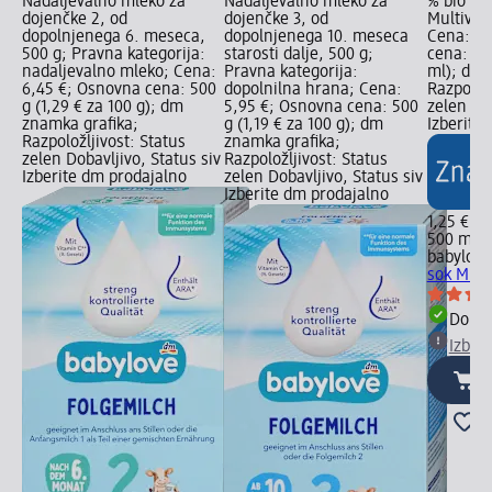
Nadaljevalno mleko za
Nadaljevalno mleko za
% bio sa
dojenčke 2, od
dojenčke 3, od
Multivit
dopolnjenega 6. meseca,
dopolnjenega 10. meseca
Cena: 1,
500 g; Pravna kategorija:
starosti dalje, 500 g;
cena: 50
nadaljevalno mleko; Cena:
Pravna kategorija:
ml); dm 
6,45 €; Osnovna cena: 500
dopolnilna hrana; Cena:
Razpoložl
g (1,29 € za 100 g); dm
5,95 €; Osnovna cena: 500
zelen Dob
znamka grafika;
g (1,19 € za 100 g); dm
Izberite
Razpoložljivost: Status
znamka grafika;
zelen Dobavljivo, Status siv
Razpoložljivost: Status
Izberite dm prodajalno
zelen Dobavljivo, Status siv
Izberite dm prodajalno
1,25 €
500 ml (
babylove
sok Mult
Dobav
Izber