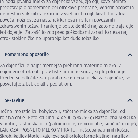
in nadaljevalna mleka za dojenčke vsebujejo ogljikove hidrate. Ti
predstavljajo pomemben del otrokove prehrane, vendar pogost in
neprestan stik zob s tekočino z vsebnostjo ogljikovih hidratov
poveča možnost za nastanek kariesa in s tem povezanih
zdravstvenih težav. Hranjenje po steklenički naj zato ne traja dlje
kot dojenje. Za zaščito zob pred poškodbami zaradi kariesa naj
otrok stekleničke ne uporablja kot dudo tolažilko.
Pomembno opozorilo
Za dojenčka je najprimernejša prehrana materino mleko. Z
dojenjem otrok dobi prav tiste hranilne snovi, ki jih potrebuje.
Preden se odločite za uporabo začetnega mleka za dojenčke, se
posvetujte z babico ali s pediatrom.
Sestavine
Točno ime izdelka: babylove 1, začetno mleko za dojenčke, od
rojstva dalje. Neto količina: 4 x 500 g(8x250 g) Razsoljena SIROTKA
v prahu, rastlinska olja (palmino olje, repično olje, sončnično olje),
LAKTOZA, POSNETO MLEKO V PRAHU, maščoba palminih koščic,
škrob, kalijev klorid, kalcijeve soli ortofosforne kisline, natrijev