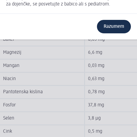
za dojenčke, se posvetujte z babico ali s pediatrom.
Jod
14,4 µg
Kalij
87,8 mg
Razumem
Baker
0,05 mg
Magnezij
6,6 mg
Mangan
0,03 mg
Niacin
0,63 mg
Pantotenska kislina
0,78 mg
Fosfor
37,8 mg
Selen
3,8 µg
Cink
0,5 mg