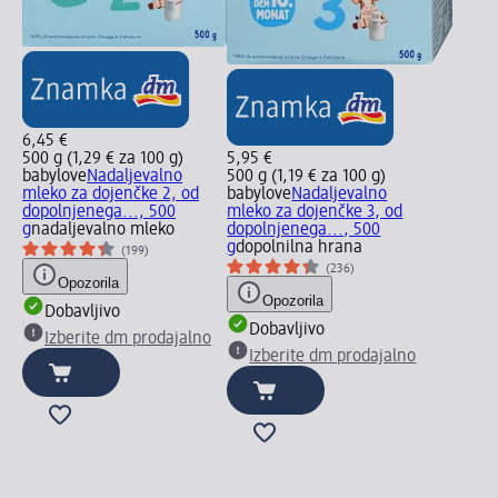
6,45 €
500 g (1,29 € za 100 g)
5,95 €
babylove
Nadaljevalno
500 g (1,19 € za 100 g)
mleko za dojenčke 2, od
babylove
Nadaljevalno
dopolnjenega..., 500
mleko za dojenčke 3, od
g
nadaljevalno mleko
dopolnjenega..., 500
g
dopolnilna hrana
(199)
(236)
Opozorila
Opozorila
Dobavljivo
Dobavljivo
Izberite dm prodajalno
Izberite dm prodajalno