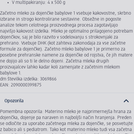
V multipakiranju: 4 x 500 g
Začetno mleko za dojenčke babylove 1 vsebuje kakovostne, skrbno
izbrane in strogo kontrolirane sestavine. Obsežne in pogoste
analize tekom celotnega proizvodnega procesa zagotavljajo
najvišjo kakovost izdelka. Mleko je optimalno prilagojeno potrebam
dojenčkov, saj je bilo razvito v sodelovanju s strokovnjaki za
prehrano. Vsebuje DHK (kot zahteva zakonodaja za vse začetne
formule za dojenčke). Začetno mleko babylove 1 je primerno za
posebne prehranske namene za dojenčke od rojstva, če jih matere
ne dojijo ali so ti le delno dojeni. Začetna mleka drugih
proizvajalcev lahko kadar koli zamenjate z začetnim mlekom
babylove 1.
dm številka izdelka: 3069866
EAN: 2090000399875
Opozorila
Pomembna opozorila: Materino mleko je najprimernejša hrana za
dojenčka, dojenje pa naraven in najboljši način hranjenja. Preden
se odločite za uporabo začetnega mleka za dojenčke, se posvetujte
z babico ali s pediatrom. Tako kot materino mleko tudi vsa začetna