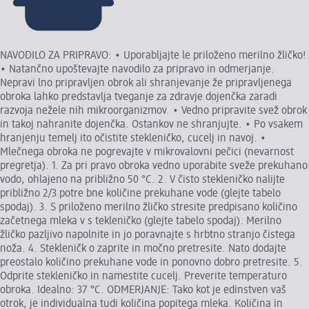
NAVODILO ZA PRIPRAVO: • Uporabljajte le priloženo merilno žličko!
• Natančno upoštevajte navodilo za pripravo in odmerjanje.
Nepravi lno pripravljen obrok ali shranjevanje že pripravljenega
obroka lahko predstavlja tveganje za zdravje dojenčka zaradi
razvoja nežele nih mikroorganizmov. • Vedno pripravite svež obrok
in takoj nahranite dojenčka. Ostankov ne shranjujte. • Po vsakem
hranjenju temelj ito očistite stekleničko, cucelj in navoj. •
Mlečnega obroka ne pogrevajte v mikrovalovni pečici (nevarnost
pregretja). 1. Za pri pravo obroka vedno uporabite sveže prekuhano
vodo, ohlajeno na približno 50 °C. 2. V čisto stekleničko nalijte
približno 2/3 potre bne količine prekuhane vode (glejte tabelo
spodaj). 3. S priloženo merilno žličko stresite predpisano količino
začetnega mleka v s tekleničko (glejte tabelo spodaj). Merilno
žličko pazljivo napolnite in jo poravnajte s hrbtno stranjo čistega
noža. 4. Stekleničk o zaprite in močno pretresite. Nato dodajte
preostalo količino prekuhane vode in ponovno dobro pretresite. 5.
Odprite stekleničko in namestite cucelj. Preverite temperaturo
obroka. Idealno: 37 °C. ODMERJANJE: Tako kot je edinstven vaš
otrok, je individualna tudi količina popitega mleka. Količina in