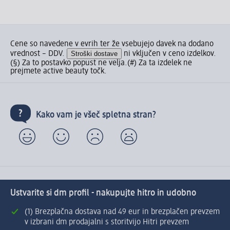
Cene so navedene v evrih ter že vsebujejo davek na dodano
vrednost – DDV.
Stroški dostave
ni vključen v ceno izdelkov.
(§) Za to postavko popust ne velja.
(#) Za ta izdelek ne
prejmete active beauty točk.
Kako vam je všeč spletna stran?
Ustvarite si dm profil - nakupujte hitro in udobno
(1) Brezplačna dostava nad 49 eur in brezplačen prevzem
v izbrani dm prodajalni s storitvijo Hitri prevzem