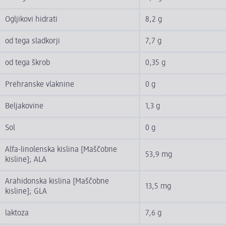
Ogljikovi hidrati
8,2 g
od tega sladkorji
7,7 g
od tega škrob
0,35 g
Prehranske vlaknine
0 g
Beljakovine
1,3 g
Sol
0 g
Alfa-linolenska kislina [Maščobne
53,9 mg
kisline]; ALA
Arahidonska kislina [Maščobne
13,5 mg
kisline]; GLA
laktoza
7,6 g