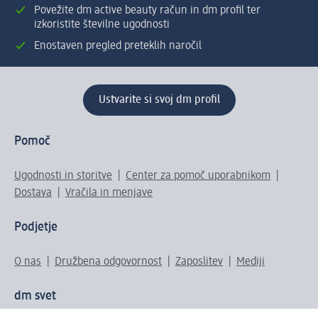
Povežite dm active beauty račun in dm profil ter
izkoristite številne ugodnosti
Enostaven pregled preteklih naročil
Ustvarite si svoj dm profil
Pomoč
Ugodnosti in storitve
Center za pomoč uporabnikom
Dostava
Vračila in menjave
Podjetje
O nas
Družbena odgovornost
Zaposlitev
Mediji
dm svet