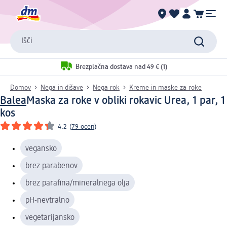
Išči
Brezplačna dostava nad 49 € (1)
Domov
Nega in dišave
Nega rok
Kreme in maske za roke
Balea
Maska za roke v obliki rokavic Urea, 1 par, 1
kos
4.2
(
79 ocen
)
vegansko
brez parabenov
brez parafina/mineralnega olja
pH-nevtralno
vegetarijansko