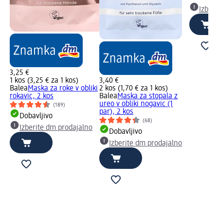
Izber
3,25 €
1 kos (3,25 € za 1 kos)
3,40 €
Balea
Maska za roke v obliki
2 kos (1,70 € za 1 kos)
rokavic, 2 kos
Balea
Maska za stopala z
ureo v obliki nogavic (1
(189)
par), 2 kos
Dobavljivo
(68)
Izberite dm prodajalno
Dobavljivo
Izberite dm prodajalno