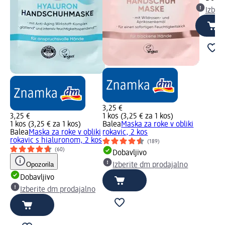
Izber
3,25 €
3,25 €
1 kos (3,25 € za 1 kos)
1 kos (3,25 € za 1 kos)
Balea
Maska za roke v obliki
Balea
Maska za roke v obliki
rokavic, 2 kos
rokavic s hialuronom, 2 kos
(189)
(60)
Dobavljivo
Opozorila
Izberite dm prodajalno
Dobavljivo
Izberite dm prodajalno