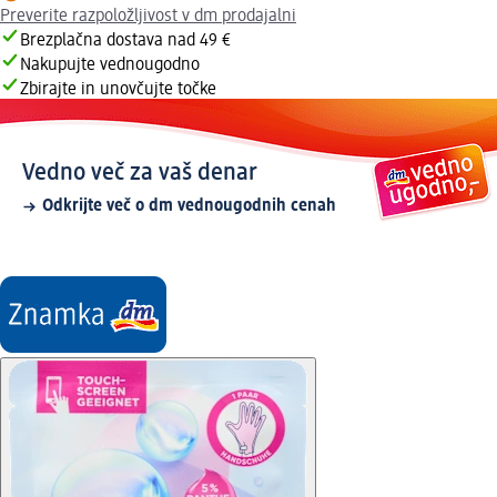
Preverite razpoložljivost v dm prodajalni
Brezplačna dostava nad 49 €
Nakupujte vednougodno
Zbirajte in unovčujte točke
Vedno več za vaš denar
Odkrijte več o dm vednougodnih cenah