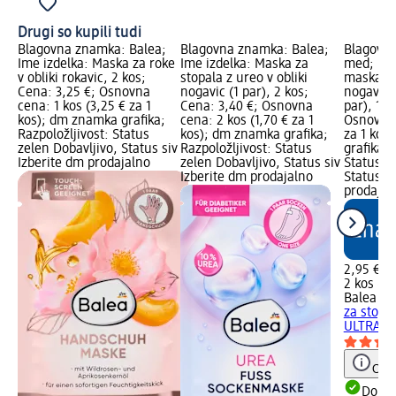
Drugi so kupili tudi
Blagovna znamka: Balea;
Blagovna znamka: Balea;
Blagovna
Ime izdelka: Maska za roke
Ime izdelka: Maska za
med; Ime
v obliki rokavic, 2 kos;
stopala z ureo v obliki
maska za 
Cena: 3,25 €; Osnovna
nogavic (1 par), 2 kos;
nogavic 
cena: 1 kos (3,25 € za 1
Cena: 3,40 €; Osnovna
par), 1 k
kos); dm znamka grafika;
cena: 2 kos (1,70 € za 1
Osnovna 
Razpoložljivost: Status
kos); dm znamka grafika;
za 1 kos
zelen Dobavljivo, Status siv
Razpoložljivost: Status
grafika; 
Izberite dm prodajalno
zelen Dobavljivo, Status siv
Status z
Izberite dm prodajalno
Status si
prodajal
2,95 €
2 kos (1,
Balea m
za stopal
ULTRA...,
Opoz
Dobav