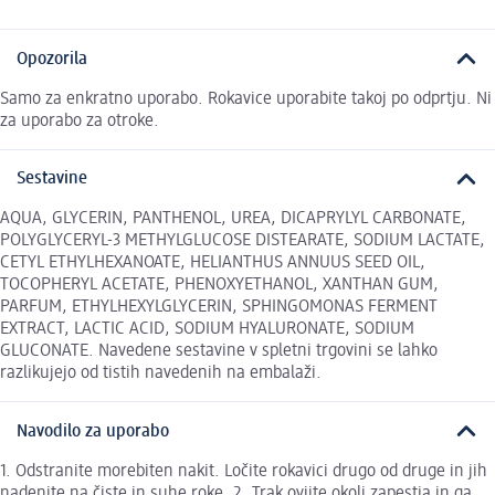
Opozorila
Samo za enkratno uporabo. Rokavice uporabite takoj po odprtju. Ni
za uporabo za otroke.
Sestavine
AQUA, GLYCERIN, PANTHENOL, UREA, DICAPRYLYL CARBONATE,
POLYGLYCERYL-3 METHYLGLUCOSE DISTEARATE, SODIUM LACTATE,
CETYL ETHYLHEXANOATE, HELIANTHUS ANNUUS SEED OIL,
TOCOPHERYL ACETATE, PHENOXYETHANOL, XANTHAN GUM,
PARFUM, ETHYLHEXYLGLYCERIN, SPHINGOMONAS FERMENT
EXTRACT, LACTIC ACID, SODIUM HYALURONATE, SODIUM
GLUCONATE. Navedene sestavine v spletni trgovini se lahko
razlikujejo od tistih navedenih na embalaži.
Navodilo za uporabo
1. Odstranite morebiten nakit. Ločite rokavici drugo od druge in jih
nadenite na čiste in suhe roke. 2. Trak ovijte okoli zapestja in ga