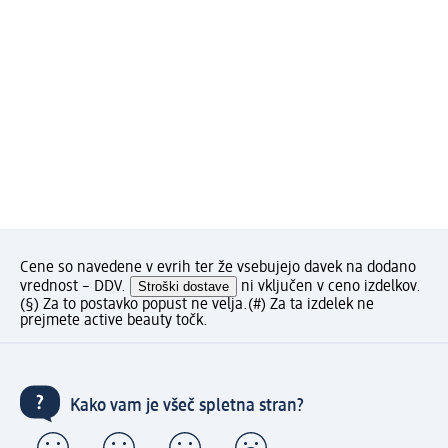
Cene so navedene v evrih ter že vsebujejo davek na dodano
vrednost – DDV.
Stroški dostave
ni vključen v ceno izdelkov.
(§) Za to postavko popust ne velja.
(#) Za ta izdelek ne
prejmete active beauty točk.
Kako vam je všeč spletna stran?