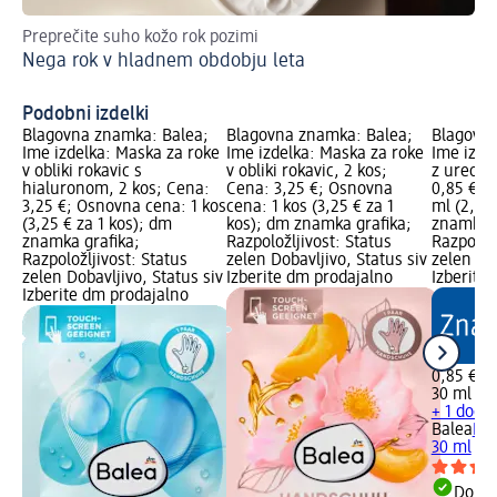
Preprečite suho kožo rok pozimi
Ko
Nega rok v hladnem obdobju leta
Do
Podobni izdelki
Blagovna znamka: Balea;
Blagovna znamka: Balea;
Blagovna
Ime izdelka: Maska za roke
Ime izdelka: Maska za roke
Ime izde
v obliki rokavic s
v obliki rokavic, 2 kos;
z ureo, 
hialuronom, 2 kos; Cena:
Cena: 3,25 €; Osnovna
0,85 €; 
3,25 €; Osnovna cena: 1 kos
cena: 1 kos (3,25 € za 1
ml (2,83
(3,25 € za 1 kos); dm
kos); dm znamka grafika;
znamka g
znamka grafika;
Razpoložljivost: Status
Razpoložl
Razpoložljivost: Status
zelen Dobavljivo, Status siv
zelen Dob
zelen Dobavljivo, Status siv
Izberite dm prodajalno
Izberite
Izberite dm prodajalno
0,85 €
30 ml (2,
+ 1 dodat
Balea
Kre
30 ml
Dobav