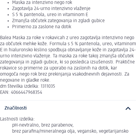
Maska za intenzivno nego rok
Zagotavlja 24-urno intenzivno vlaženje
S 5 % pantenola, ureo in vitaminom E
Zmanjša občutek zategovanja in zgladi gubice
Primerno za zaslone na dotik
Balea Maska za roke v rokavicah z ureo zagotavlja intenzivno nego
za občutek mehke kože. Formula s 5 % pantenola, ureo, vitaminom
E in hialuronsko kislino spodbuja obnavljanje kože in zagotavlja 24-
urno intenzivno vlaženje. Ta maska za roke takoj zmanjša občutek
zategovanja in zgladi gubice, ki so posledica izsušenosti. Praktične
rokavice so primerne za uporabo na zaslonih na dotik, kar
omogoča nego rok brez prekinjanja vsakodnevnih dejavnosti. Za
negovane in gladke roke.
dm številka izdelka: 1311035
EAN: 4066447968354
Značilnosti
Lastnosti izdelka:
pH-nevtralno, brez parabenov,
brez parafina/mineralnega olja, vegansko, vegetarijansko