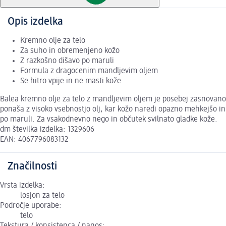
Opis izdelka
Kremno olje za telo
Za suho in obremenjeno kožo
Z razkošno dišavo po maruli
Formula z dragocenim mandljevim oljem
Se hitro vpije in ne masti kože
Balea kremno olje za telo z mandljevim oljem je posebej zasnovano
ponaša z visoko vsebnostjo olj, kar kožo naredi opazno mehkejšo in 
po maruli. Za vsakodnevno nego in občutek svilnato gladke kože.
dm številka izdelka: 1329606
EAN: 4067796083132
Značilnosti
Vrsta izdelka:
losjon za telo
Področje uporabe:
telo