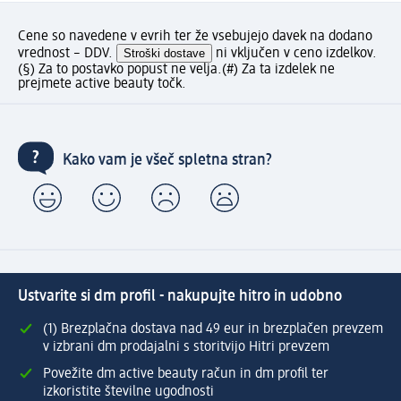
Cene so navedene v evrih ter že vsebujejo davek na dodano
vrednost – DDV.
Stroški dostave
ni vključen v ceno izdelkov.
(§) Za to postavko popust ne velja.
(#) Za ta izdelek ne
prejmete active beauty točk.
Kako vam je všeč spletna stran?
Ustvarite si dm profil - nakupujte hitro in udobno
(1) Brezplačna dostava nad 49 eur in brezplačen prevzem
v izbrani dm prodajalni s storitvijo Hitri prevzem
Povežite dm active beauty račun in dm profil ter
izkoristite številne ugodnosti