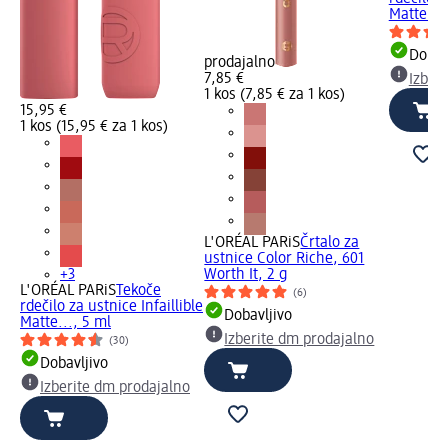
Matte...,
Dobav
prodajalno
7,85 €
Izber
1 kos (7,85 € za 1 kos)
15,95 €
1 kos (15,95 € za 1 kos)
L'ORÉAL PARiS
Črtalo za
ustnice Color Riche, 601
+3
Worth It, 2 g
L'ORÉAL PARiS
Tekoče
(6)
rdečilo za ustnice Infaillible
Dobavljivo
Matte..., 5 ml
Izberite dm prodajalno
(30)
Dobavljivo
Izberite dm prodajalno