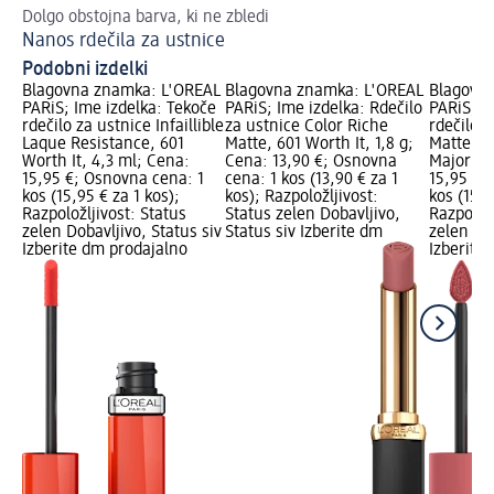
Dolgo obstojna barva, ki ne zbledi
Pri
Nanos rdečila za ustnice
V 
Podobni izdelki
Blagovna znamka: L'ORÉAL
Blagovna znamka: L'ORÉAL
Blagovn
PARiS; Ime izdelka: Tekoče
PARiS; Ime izdelka: Rdečilo
PARiS; I
rdečilo za ustnice Infaillible
za ustnice Color Riche
rdečilo z
Laque Resistance, 601
Matte, 601 Worth It, 1,8 g;
Matte Re
Worth It, 4,3 ml; Cena:
Cena: 13,90 €; Osnovna
Major Cr
15,95 €; Osnovna cena: 1
cena: 1 kos (13,90 € za 1
15,95 €;
kos (15,95 € za 1 kos);
kos); Razpoložljivost:
kos (15,9
Razpoložljivost: Status
Status zelen Dobavljivo,
Razpoložl
zelen Dobavljivo, Status siv
Status siv Izberite dm
zelen Dob
Izberite dm prodajalno
Izberite