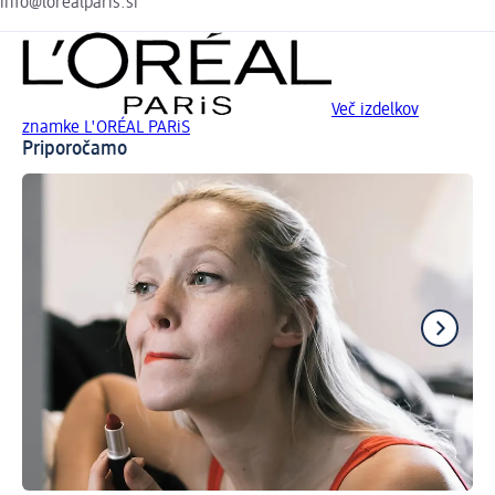
info@lorealparis.si
Več izdelkov
znamke L'ORÉAL PARiS
Priporočamo