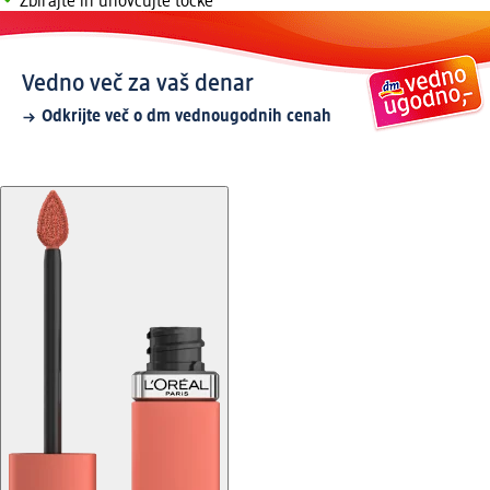
Zbirajte in unovčujte točke
Vedno več za vaš denar
Odkrijte več o dm vednougodnih cenah