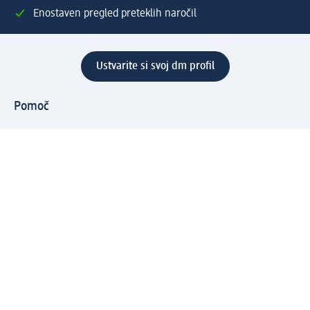
Enostaven pregled preteklih naročil
Ustvarite si svoj dm profil
Pomoč
Ugodnosti in storitve
Center za pomoč uporabnikom
Dostava
Vračila in menjave
Podjetje
O nas
Družbena odgovornost
Zaposlitev
Mediji
dm svet