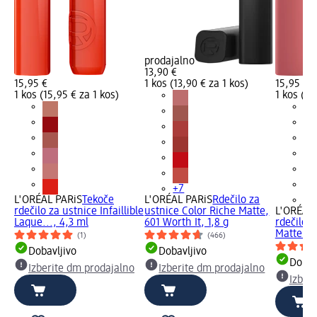
prodajalno
13,90 €
15,95 €
1 kos (13,90 € za 1 kos)
15,95 €
1 kos (15,95 € za 1 kos)
1 kos (15
+7
L'ORÉAL PARiS
Tekoče
L'ORÉAL PARiS
Rdečilo za
+3
rdečilo za ustnice Infaillible
ustnice Color Riche Matte,
L'ORÉAL 
Laque..., 4,3 ml
601 Worth It, 1,8 g
rdečilo z
Matte...,
(1)
(466)
Dobavljivo
Dobavljivo
Dobav
Izberite dm prodajalno
Izberite dm prodajalno
Izber