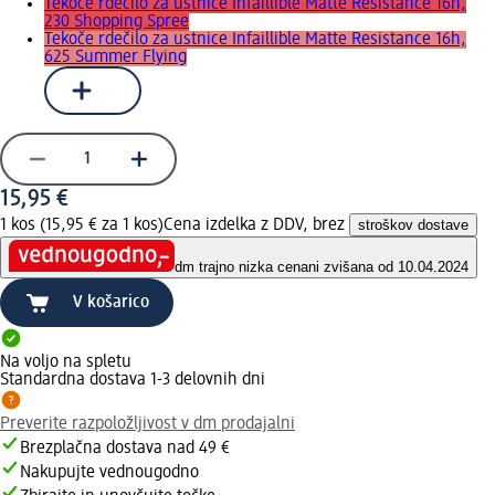
Tekoče rdečilo za ustnice Infaillible Matte Resistance 16h,
230 Shopping Spree
Tekoče rdečilo za ustnice Infaillible Matte Resistance 16h,
625 Summer Flying
15,95 €
1 kos (15,95 € za 1 kos)
Cena izdelka z DDV, brez
stroškov dostave
dm trajno nizka cena
ni zvišana od 10.04.2024
V košarico
Na voljo na spletu
Standardna dostava 1-3 delovnih dni
Preverite razpoložljivost v dm prodajalni
Brezplačna dostava nad 49 €
Nakupujte vednougodno