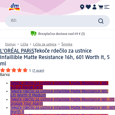
Išči
Brezplačna dostava nad 49 € (1)
Domov
Ličila
Ličila za ustnice
Šminke
L'ORÉAL PARiS
Tekoče rdečilo za ustnice
Infaillible Matte Resistance 16h, 601 Worth It, 5
ml
5
(
7 ocen
)
Barva
Tekoče rdečilo za ustnice Infaillible Matte Resistance 16h,
420 Le Rouge Paris
Tekoče rdečilo za ustnice Infaillible Matte Resistance 16h,
635 Worth It Medium
Tekoče rdečilo za ustnice Infaillible Matte Resistance 16h, 115
Snooze Your Alarm
Tekoče rdečilo za ustnice Infaillible Matte Resistance 16h, 601
Worth It