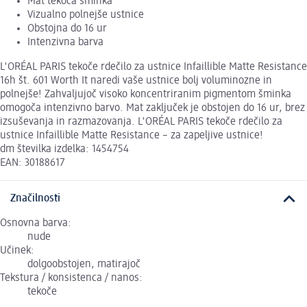
Mat tekoča šminka
Vizualno polnejše ustnice
Obstojna do 16 ur
Intenzivna barva
L'ORÉAL PARIS tekoče rdečilo za ustnice Infaillible Matte Resistance
16h št. 601 Worth It naredi vaše ustnice bolj voluminozne in
polnejše! Zahvaljujoč visoko koncentriranim pigmentom šminka
omogoča intenzivno barvo. Mat zaključek je obstojen do 16 ur, brez
izsuševanja in razmazovanja. L'ORÉAL PARIS tekoče rdečilo za
ustnice Infaillible Matte Resistance – za zapeljive ustnice!
dm številka izdelka: 1454754
EAN: 30188617
Značilnosti
Osnovna barva:
nude
Učinek:
dolgoobstojen, matirajoč
Tekstura / konsistenca / nanos:
tekoče