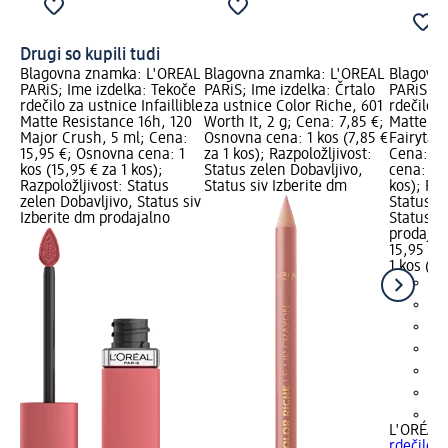
Drugi so kupili tudi
Blagovna znamka: L'ORÉAL
Blagovna znamka: L'ORÉAL
Blagovn
PARiS; Ime izdelka: Tekoče
PARiS; Ime izdelka: Črtalo
PARiS; I
rdečilo za ustnice Infaillible
za ustnice Color Riche, 601
rdečilo z
Matte Resistance 16h, 120
Worth It, 2 g; Cena: 7,85 €;
Matte Re
Major Crush, 5 ml; Cena:
Osnovna cena: 1 kos (7,85 €
Fairytale
15,95 €; Osnovna cena: 1
za 1 kos); Razpoložljivost:
Cena: 15
kos (15,95 € za 1 kos);
Status zelen Dobavljivo,
cena: 1 k
Razpoložljivost: Status
Status siv Izberite dm
kos); Raz
zelen Dobavljivo, Status siv
Status z
Izberite dm prodajalno
Status si
prodajal
15,95 €
1 kos (15
+3
L'ORÉAL 
rdečilo z