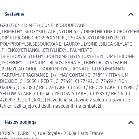
Sestavine
G2017764 1 DIMETHICONE ,ISODODECANE
,TRIMETHYLSILOXYSILICATE ,NYLON-611 / DIMETHICONE COPOLYMER
,DIMETHICONE CROSSPOLYMER ,C30-45 ALKYLDIMETHYLSILYL
POLYPROPYLSILSESQUIOXANE ,LAUROYL LYSINE ,SILICA SILYLATE
,PHENOXYETHANOL ,ETHYLHEXYL PALMITATE ,
TRIETHOXYSILYLETHYL POLYDIMETHYLSILOXYETHYL DIMETHICONE
,ISOPROPYL TITANIUM TRIISOSTEARATE ,TRIHYDROXYSTEARIN
,BENZYL ALCOHOL , SODIUM HYALURONATE ,GLUCOMANNAN
,PARFUM / FRAGRANCE ,[+/- MAY CONTAINCI 77891 / TITANIUM
DIOXIDE ,CI 15850 / RED 7 ,CI 77491, CI 77492, CI 77499 / IRON
OXIDES ,CI 45380 / RED 22 LAKE ,CI 45410 / RED 28 LAKE ,CI 15985 /
YELLOW 6 LAKE ,CI 19140 / YELLOW 5 LAKE , CI 15850 / RED 6 ,CI
42090 / BLUE 1 LAKE ,] Navedene sestavine v spletni trgovini se
lahko razlikujejo od tistih navedenih na embalaži.
Naslov podjetja
L’ORÉAL PARIS 14, rue Royale - 75008 Paris France